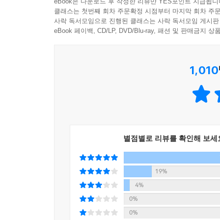
eBook은 다운로드 후 작성한 리뷰만 YES포인트 지급됩니
사이사이에 깨알같이 스며든 ‘떡볶이와 사람들’의 
얼마 동안이나 그곳을 들락거렸는지 기억나지 않는다.
클래스는 첫번째 회차 주문확정 시점부터 마지막 회차 주문
‘떡볶이이기에 할 수 있는 이야기’가 된다.
사락 독서모임으로 진행된 클래스는 사락 독서모임 게시판
지는 늦은 오후에 가도 한 번도 닫혀 있던 적이 없었
eBook 페이백, CD/LP, DVD/Blu-ray, 패션 및 판매금
눈물을 줄줄 쏟으며 집으로 돌아왔다. 말도 없이 가
- 어쩌다 존재하게 되었으면 가능한 한 사라지지 
언질 한번 주지 않았다. 그걸 중학생 신수진은 도저히
--- 「제보를 기다린다」중에서
1,010
“요조 씨는 어떤 떡볶이를 좋아하세요?”라는 질
느껴지기도 했다지만 “그럼에도 이 오만 없는 좋아함
김상희는 싱어(singer)가 아니라 싱어송라이터(sing
‘결혼’에서 찾게끔 설계되어 있는 직장이라는 사회조
‘다 좋아한다’라는 말에 진심으로 임하지 않았다면 
다. 그럼에도 불구하고 우리의 관계 안에는 구심이
이 책 속에 등장하는 모든 사람을 나는 친구라고 생
태연하게 상대방을 가장 오래된 친구라고, 나를 가장
이 책을 마무리하면서 나는 떡볶이보다도 모든 나의 친
--- 「영스넥이라는 떡볶이의 맛의 신비」중에서
별점별로 리뷰를 확인해 보세
난생처음 떡볶이 맛에 불만을 제기하는 문자를 보낸
제하는 불쾌해지기 시작한 것이다. 키가 크고 나이
떡볶이집 사장님과 두런두런 이야기를 나누며 앞으로
19%
을 흐트러뜨리면서 제가 못 알아듣는 줄 알고 이러
바로 ‘다 좋아하는 마음’과 ‘사라지지 않았으면 좋겠
4%
짓는 것이 짜증나기 시작한 것이다. 아직도 밥 먹는
0%
작한 것보다도 더 빨리, 더 많이 자랐다는 걸 알았다
0%
“음, 제하야. 제하는 공룡 무지 좋아하잖아. 요즘은 