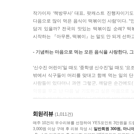
아주머니는 “응” 하더니 그 초라한 철판 안을 국자
작가이자 ‘책방무사’ 대표, 팟캐스트 진행자이기도
다. 양념이 굉장히 붉어서 입에 넣는 순간 아주 매울
다음으로 많이 먹은 음식이 떡볶이인 사람’이다. 
“정말 감사합니다. 잘 먹겠습니다.”
담겨 있을까? 전국의 맛있는 떡볶이집 순례? 떡
나는 인사하고 이쑤시개로 하나를 집어 한 입 베어 
시작하는 『아무튼, 떡볶이』는 말도 안 되게 선하고,
‘이거… 뭐야?’
색깔에서 연상되는 강렬한 매운 기운은 전혀 없었다
- 기념하는 마음으로 먹는 모든 음식을 사랑한다,
보내버릴 수 있지만 참겠어”라고 말하는 듯한 매운 
고 마는 매운 맛이었다.
‘신수진 어린이’일 때도 ‘중학생 신수진’일 때도 ‘
--- 「어떤 인력(引力)」중에서
밖에서 식구들이 머리를 맞대고 함께 먹는 일의 
사람들이 있다더니 과연 그렇군, 깨달은 순간에도(
그 떡볶이집의 가장 큰 개성은 일하는 직원을 부르는
악몽을 꾸고 난 다음 날 기도하고 싶은 마음으로 
지 않았다. “박군아”라고 부르는 것이 그곳의 규칙
불만을 제기한 그 자리에도(「오래오래 살아 있었으
무얼 먹을지 다 정해놓고도 차마 “박군아” 하고 부르
그가 긴 행렬의 끝에 체념어린 얼굴로 자리를 잡을
아 여기 주문할게요…”라는 앞뒤가 맞지 않는 화법
회원리뷰
있었다.
(1,011건)
쩔쩔매는 모습을 구경하는 재미라고 해야 할 것이다
매주 10건의 우수리뷰를 선정하여 YES포인트 3만원을 드
--- 「오래오래 살아 있었으면 하는 것이다」중에서
3,000원 이상 구매 후 리뷰 작성 시
일반회원 300원, 마니아
“아무 떡볶이나 잘 먹으며 살아온 평화롭고 단조로