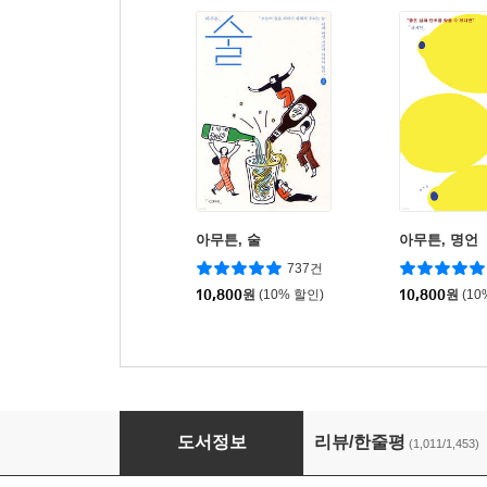
아무튼, 술
아무튼, 명언
737건
10,800
원
(10% 할인)
10,800
원
(10
아무튼, 떡볶이
도서정보
리뷰/한줄평
(1,011/1,453)