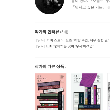
등이 있다. 『오늘도, 
『만지고 싶은 기분』 등
작가와 인터뷰
(5개)
[읽다]
[커버 스토리] 요조 "책방 주인, 너무 잘한 일"
[읽다]
요조 “좋아하는 곳이 ‘무사’하려면”
작가의 다른 상품