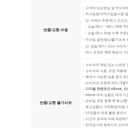
고객의 단순변심 및 착오구
직수입양서/직수입일서중 일
단, 아래의 주문/취소 조건인
오늘 00시 ~ 06시 30분 
반품/교환 비용
오늘 06시 30분 이후 주문
직수입 음반/영상물/기프트 
단, 당일 00시~13시 사이
박스 포장은 택배 배송이 가
소비자의 책임 있는 사유로 
소비자의 사용, 포장 개봉에 
복제가 가능한 상품 등의 포장을 
소비자의 요청에 따라 개별
디지털 컨텐츠인 eBook, 
eBook 대여 상품은 대여 기
모바일 쿠폰 등록 후 취소/환
반품/교환 불가사유
중고상품이 구매확정(자동 
LP상품의 재생 불량 원인이 기
시간의 경과에 의해 재판매가
전자상거래 등에서의 소비자