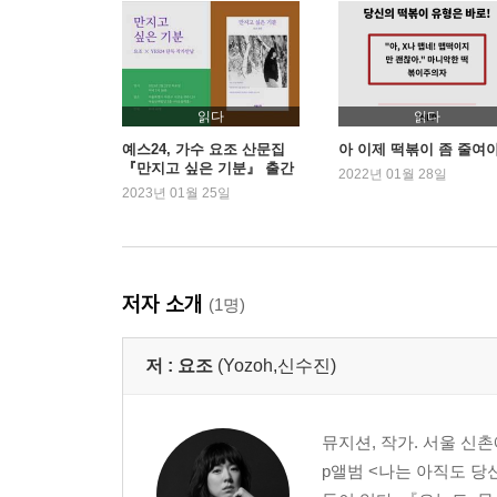
읽다
읽다
예스24, 가수 요조 산문집
아 이제 떡볶이 좀 줄여
『만지고 싶은 기분』 출간
2022년 01월 28일
기념
2023년 01월 25일
저자 소개
(1명)
저 :
요조
(Yozoh,신수진)
뮤지션, 작가. 서울 신
p앨범 <나는 아직도 당