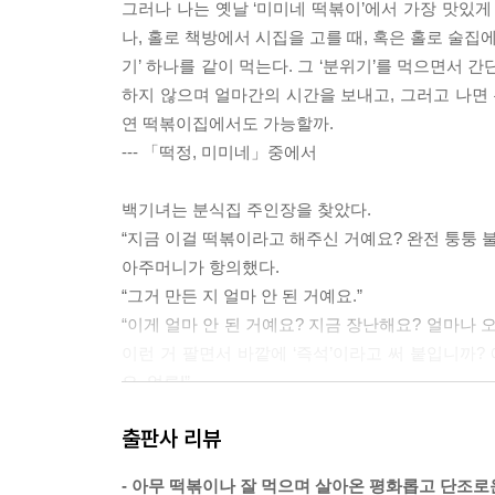
그러나 나는 옛날 ‘미미네 떡볶이’에서 가장 맛있게 
나, 홀로 책방에서 시집을 고를 때, 혹은 홀로 술집
기’ 하나를 같이 먹는다. 그 ‘분위기’를 먹으면서
하지 않으며 얼마간의 시간을 보내고, 그러고 나면 
연 떡볶이집에서도 가능할까.
--- 「떡정, 미미네」중에서
백기녀는 분식집 주인장을 찾았다.
“지금 이걸 떡볶이라고 해주신 거예요? 완전 퉁퉁 
아주머니가 항의했다.
“그거 만든 지 얼마 안 된 거예요.”
“이게 얼마 안 된 거예요? 지금 장난해요? 얼마나 
이런 거 팔면서 바깥에 ‘즉석’이라고 써 붙입니까?
요, 얼른!”
백기녀와 분식집 주인장이 옥신각신하는 모습을 바라
출판사 리뷰
분다는 게 무슨 말이지, 즉석이 무슨 뜻이지, 이미
--- 「단란한 기쁨」중에서
- 아무 떡볶이나 잘 먹으며 살아온 평화롭고 단조로