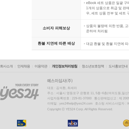
eBook 세트 상품은 일괄 
1개의 상품으로 취급 및 판매
우, 세트 상품 전부 및 세트
상품의 불량에 의한 반품, 교
소비자 피해보상
준하여 처리됨
환불 지연에 따른 배상
대금 환불 및 환불 지연에 
회사소개
인재채용
이용약관
개인정보처리방침
청소년보호정책
도서홍보안내
대표 : 김석환, 최세라
주소 : 서울시 영등포구 은행로 11, 5층~6층(여의도동,일신
사업자등록번호 : 229-81-37000 통신판매업신고 : 제 200
이메일 : yes24help@yes24.com 호스팅 서비스사업자 :
Copyright ⓒ YES24 Corp. All Rights Reserved.