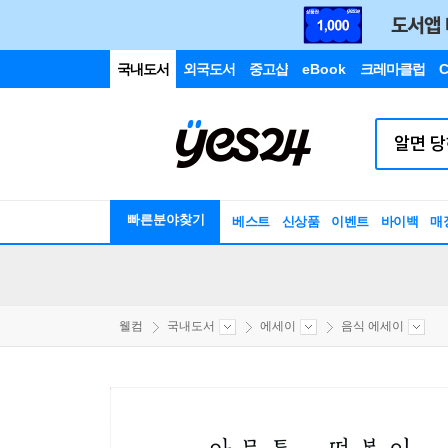
국내도서
외국도서
중고샵
eBook
크레마클럽
C
빠른분야찾기
베스트
신상품
이벤트
바이백
매
웰컴
국내도서
에세이
음식 에세이