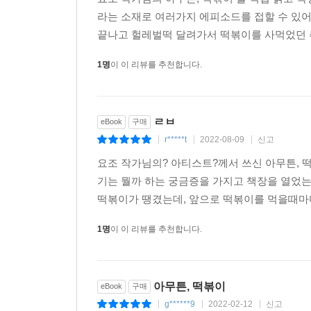
라는 소재로 여러가지 에피소드를 접할 수 있
끝나고 헐레벌떡 달려가서 떡볶이를 사먹었던 추
1명
이 이 리뷰를 추천합니다.
ㄹㅂ
eBook
구매
r*****t
2022-08-09
신고
|
|
|
요조 작가님의? 아티스트?께서 쓰신 아무튼, 
기는 뭘까 하는 궁금증을 가지고 책장을 열었
떡볶이가 땡겼는데, 앞으로 떡볶이를 먹을때마다 
1명
이 이 리뷰를 추천합니다.
아무튼, 떡볶이
eBook
구매
g******9
2022-02-12
신고
|
|
|