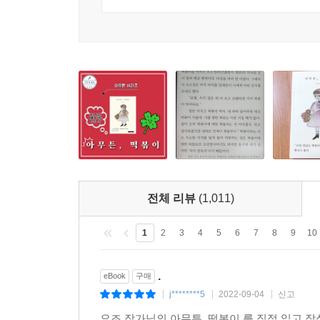
화제를 돌려보려고 공룡 이야기를 꺼냈다.
“이제 안 좋아해. 그건 너무 유치해.”
제하가 이렇게 대답했을 때, 나는 공룡도 아니면서 
--- 「‘난 괜찮아’라고 말할 수 있는 것」중에서
삶에는 의미가 있다, 아니다 의미 같은 거 없다, 
는 것이 무슨 의미가 있을까, 라는 말장난 같은 생
다. 무의미한가 싶으면 의미하고 의미한가 싶으면
박사)의 어린 시절을 증거하는 의미인 것처럼. 의
미함인 것처럼.
전체 리뷰
(1,011)
--- 「‘난 괜찮아’라고 말할 수 있는 것」중에서
1
2
3
4
5
6
7
8
9
10
.
eBook
구매
j********5
2022-09-04
신고
|
|
|
요조 작가님의 아무튼, 떡볶이 를 직접 읽고 