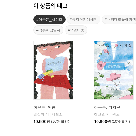
이 상품의 태그
#아무튼_시리즈
#뮤지션의에세이
#내맘대로올해의책
#떡볶이감별사
#책읽아웃
아무튼, 여름
아무튼, 디지몬
김신회 저
제철소
천선란 저
위고
|
|
10,800
원
(10% 할인)
10,800
원
(10% 할인)