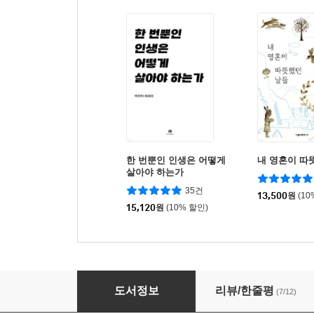
한 번뿐인 인생은 어떻게
내 영혼이 따
살아야 하는가
35건
13,500
원
(10
15,120
원
(10% 할인)
준최선의 롱런
도서정보
리뷰/한줄평
(7/12)