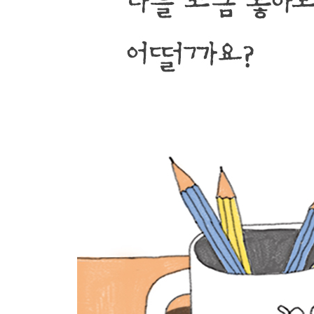
AM 4 : 15 타존감
이름 스스로 짓는 이름
아프다는 말은 빼먹는 데다가 겁쟁이에요
타존감
최고의 휴식
말씹러와 거인
생계에 관하여
거리에 관하여
질문에 관하여
시 낭독회 - 역사와 전쟁