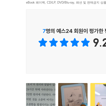
eBook 페이백, CD/LP, DVD/Blu-ray, 패션 및 판매금
대 견디지 못할 불행 하나만 빼고 나머지는 괜찮으니
내가 팔 수 있는 불행들을 장사판에 부려 놓고 골라
기도를 통해 우리에게 가장 소중한 게 뭔지 알아냈
--- p.109-110
7
명의 예스24 회원이 평가한
타존감
9.
나는 확신을 잘하는 사람을 좋아한다. 잘 모르겠다고 
좋아하는지 잘 모르겠어.’ ‘앞으로 내가 부자가 될 
상에 없으니까 뭐든 잘 안다고 말이라도 해 주는 사람
잊을 겁니다. 그럴 겁니다.” 나는 의사가 내가 믿지
--- p.163-164
최고의 휴식
사랑은 은행 어플 같다. 은행 어플은 사용할 때마다
“연장 버튼이 어딨지?” 다급하게 찾아 몇 분을 더
어서 연장 버튼을 찾아 눌러 대야 한다. 그래서 사
--- p.170