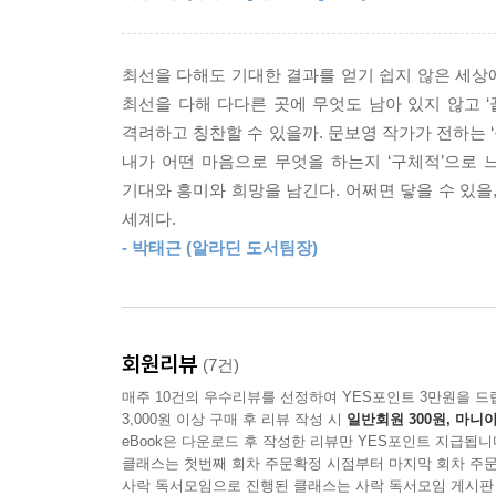
나에 관한 항의
사랑받으면 장땡이지, 하는 생각으로. 시나 일기, 
식으로 나를 사랑하도록 내버려 두지 않았다. 이 뒤
최선을 다해도 기대한 결과를 얻기 쉽지 않은 세상에
인 동시에 ‘네가 나를 알아볼 리 없다’는, 타인의
최선을 다해 다다른 곳에 무엇도 남아 있지 않고 
줄 모르고, 진지한 관계를 두려워하지? 넌 왜 왜 뭔
격려하고 칭찬할 수 있을까. 문보영 작가가 전하는 ‘
--- p.61-62
내가 어떤 마음으로 무엇을 하는지 ‘구체적’으로 
기대와 흥미와 희망을 남긴다. 어쩌면 닿을 수 있을
픽션 일기) 은행 일기 1
세계다.
그런데 꿈에서 무도수는 나와의 대화를 거부하려는 
- 박태근 (알라딘 도서팀장)
모습을 내게 보여 주려고 애쓰는 것 같았고, 나는 그
는 그 애가 안경을 안 쓰고 있을 때를 더 좋아했다
볼 게 있다는 것을 의미했고 그 친구에게 그건 그림
게 좋았다.
회원리뷰
(7건)
--- p.83-84
매주 10건의 우수리뷰를 선정하여 YES포인트 3만원을 드
3,000원 이상 구매 후 리뷰 작성 시
일반회원 300원, 마니아
eBook은 다운로드 후 작성한 리뷰만 YES포인트 지급됩니
우리가 원하는 불행은 절대 안 줘
클래스는 첫번째 회차 주문확정 시점부터 마지막 회차 주문
사락 독서모임으로 진행된 클래스는 사락 독서모임 게시판
이따금 나는 거래 기도를 한다. 내 정신이 허락하는 