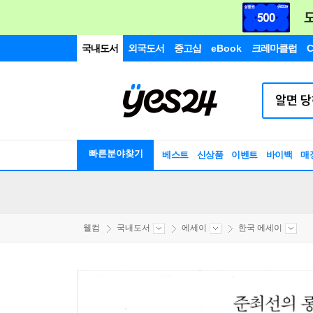
국내도서
외국도서
중고샵
eBook
크레마클럽
C
빠른분야찾기
베스트
신상품
이벤트
바이백
매
웰컴
국내도서
에세이
한국 에세이