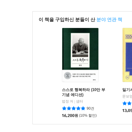
이 책을 구입하신 분들이 산
분야 연관 책
스스로 행복하라 (10만 부
일기
기념 에디션)
문보영
법정 저
샘터
|
90건
13,0
16,200
원
(10% 할인)