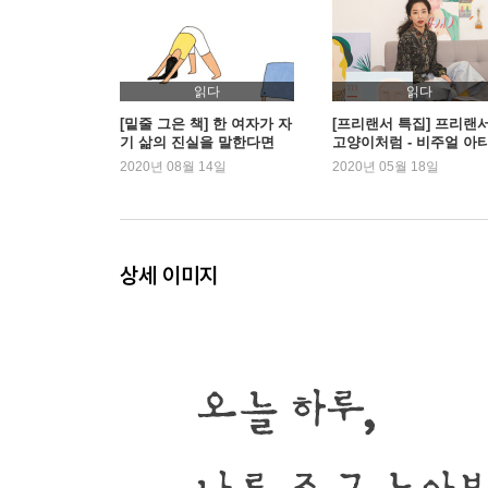
결정적인 혼자
우체국 상주 작가
픽션 일기) 은행일기 1
픽션 일기) 은행일기 2
읽다
읽다
대표 사진
[밑줄 그은 책] 한 여자가 자
[프리랜서 특집] 프리랜
기 삶의 진실을 말한다면
고양이처럼 - 비주얼 아
벽의 날개
트 아방
2020년 08월 14일
2020년 05월 18일
PM 8 : 47 춤과 거울
네가 날 알았으면 좋겠어
상세 이미지
우리가 원하는 불행은 절대 안 줘
춤과 거울
픽션 일기) 피로회복과 타로 보기 1탄
픽션 일기) 피로회복과 타로 보기 2탄
픽션 일기) 피로회복과 타로 보기 3탄
이거 먹어주세요. 저거 먹어주세요
네가 가진 게 나밖에 없다면, 너는 가난뱅이일 것이