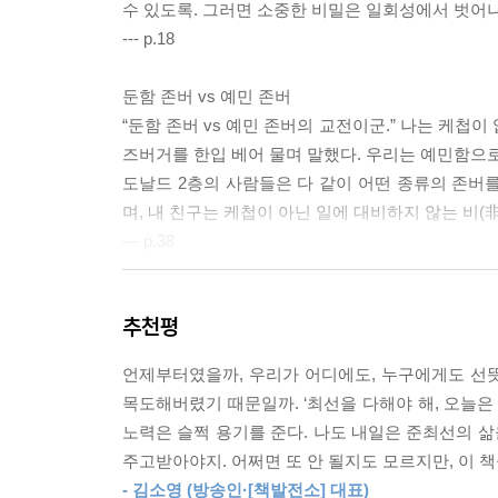
수 있도록. 그러면 소중한 비밀은 일회성에서 벗어나
--- p.18
둔함 존버 vs 예민 존버
“둔함 존버 vs 예민 존버의 교전이군.” 나는 케첩
즈버거를 한입 베어 물며 말했다. 우리는 예민함으로
도날드 2층의 사람들은 다 같이 어떤 종류의 존버를
며, 내 친구는 케첩이 아닌 일에 대비하지 않는 비(
--- p.38
별거 없어서 계속 보게 되는 타인의 일상
추천평
중심 사건에서 풀려난 이야기들은 조각으로 떨어져 
가 없다는 지독한 사실을 유쾌하게 받아들이게 한다
언제부터였을까, 우리가 어디에도, 누구에게도 선뜻
보기 시작한 것들은 별게 없는 순간을 견디지 못
목도해버렸기 때문일까. ‘최선을 다해야 해, 오늘은
지속하는 힘과 별거 없음에 내성을 쌓도록 도와준다
노력은 슬쩍 용기를 준다. 나도 내일은 준최선의 삶
--- p.43
주고받아야지. 어쩌면 또 안 될지도 모르지만, 이 
- 김소영 (방송인·[책발전소] 대표)