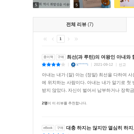
5
5
말씹러와 거인
“제가! 돼지를 잃어버렸습니다!” 내가 외쳤다. 그는
전체 리뷰
(7)
떤 돼지인지 아는 것 같았기 때문이다. 그는 내가 
호 감찰 중인 새끼 돼지를 위해, 먼저 나의 신상을 
1
“걘… 혼자인데… 늘 그랬는데….” “그물과 함께 있었
--- p.175-176
최선(과 루틴)의 여왕인 아내와 함
종이책
구매
k******i
2021-09-12
신고
|
|
|
질문에 관하여
아내는 내가 (잘) 아는 (정말) 최선을 다하여
나는 이따금 설명하기 어려운 예감에 사로잡힌다. 예
에 위치하는 사람이다. 아내는 내가 알기로 첫 
거란 예감. 그 사람으로 인해 내 인생의 시즌2가 
받지 않았다. 자신이 벌어서 납부하거나 장학금을
나머지 주연들이 교체될 때가 있다. 주인공은 시즌
이 괘씸하게 느껴지기도 한다. 나를 찾아오는 어떤 
2명
이 이 리뷰를 추천합니다.
느낌.
--- p.195-196
대충 하지는 않지만 열심히 하지
eBook
구매