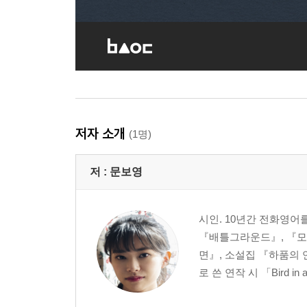
저자 소개
(1명)
저 :
문보영
시인. 10년간 전화영어
『배틀그라운드』, 『모
면』, 소설집 『하품의 
로 쓴 연작 시 「Bird in