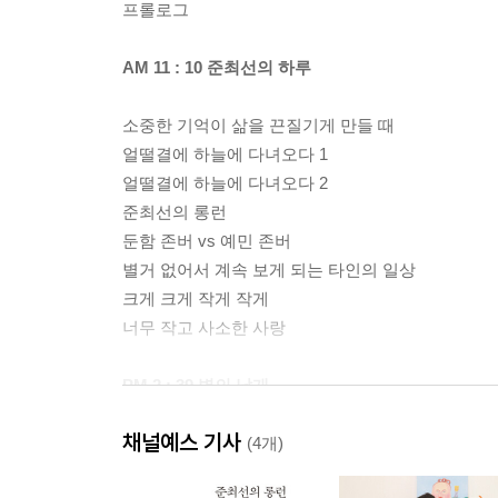
프롤로그
AM 11 : 10 준최선의 하루
소중한 기억이 삶을 끈질기게 만들 때
얼떨결에 하늘에 다녀오다 1
얼떨결에 하늘에 다녀오다 2
준최선의 롱런
둔함 존버 vs 예민 존버
별거 없어서 계속 보게 되는 타인의 일상
크게 크게 작게 작게
너무 작고 사소한 사랑
PM 2 : 39 벽의 날개
채널예스 기사
나에 관한 항의
(4개)
사람들이 우물을 들여다보고 시를 쓴다