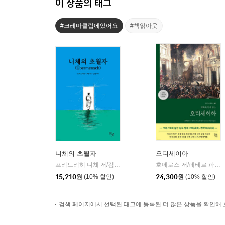
이 상품의 태그
#크레마클럽에있어요
#책읽아웃
니체의 초월자
오디세이아
프리드리히 니체 저/김철 편역
히읏
호메로스 저/페테르 파울 루벤스 그림/박문재 역
|
15,210
원
(10% 할인)
24,300
원
(10% 할인)
검색 페이지에서 선택된 태그에 등록된 더 많은 상품을 확인해 