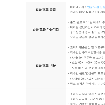
마이페이지 >
반품/교환 신청
반품/교환 방법
판매자 배송 상품은 판매자와
출고 완료 후 10일 이내의 
디지털 콘텐츠인 eBook의 
반품/교환 가능기간
중고상품의 경우 출고 완료일
모바일 쿠폰의 경우 유효기간(
고객의 단순변심 및 착오구
직수입양서/직수입일서중 일
단, 아래의 주문/취소 조건인
오늘 00시 ~ 06시 30분 
반품/교환 비용
오늘 06시 30분 이후 주문
직수입 음반/영상물/기프트 
단, 당일 00시~13시 사이
박스 포장은 택배 배송이 가
소비자의 책임 있는 사유로 
소비자의 사용, 포장 개봉에 
복제가 가능한 상품 등의 포장을 