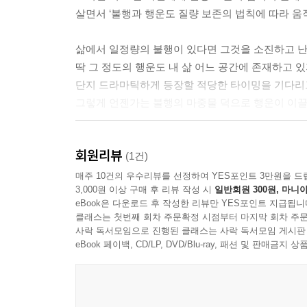
살면서 ‘불행과 행운도 질량 보존의 법칙에 따라 움
삶에서 일정량의 불행이 있다면 그것을 소진하고 난
딱 그 정도의 행운도 내 삶 어느 공간에 존재하고 있
단지 드라마틱하게 등장할 적당한 타이밍을 기다리고
그렇게 언젠가는 불행의 마중물 덕으로 행운이 이끌
그림 작가 김소라
회원리뷰
(1건)
연필을 많이 썼다. 슥슥 넓게 칠하지 않고 바짝 깎아
매주 10건의 우수리뷰를 선정하여 YES포인트 3만원을 드
3,000원 이상 구매 후 리뷰 작성 시
일반회원 300원, 마니아
그림은 생각보다 빨리 끝나지 않았고, 다른 그림들보
eBook은 다운로드 후 작성한 리뷰만 YES포인트 지급됩니
검은 장면들은 아직도 한참 남았는데 장면마다 칠해
클래스는 첫번째 회차 주문확정 시점부터 마지막 회차 주문
'한 땀 한 땀 수를 놓듯'이라는 말을 실감했다.
사락 독서모임으로 진행된 클래스는 사락 독서모임 게시판
eBook 페이백, CD/LP, DVD/Blu-ray, 패션 및 판매금
그만큼 마음을 다하려고 노력했다.
쉽게 그리지 않으려고 했고, 빨리 마무리하지 않으려
그것이 불행 속에 꿋꿋이 살아가는 사람들에게 행운