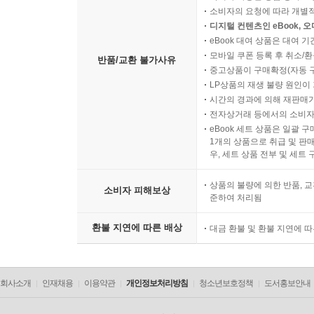
소비자의 요청에 따라 개별
디지털 컨텐츠인 eBook, 
eBook 대여 상품은 대여 기
모바일 쿠폰 등록 후 취소/환
반품/교환 불가사유
중고상품이 구매확정(자동 
LP상품의 재생 불량 원인이 기
시간의 경과에 의해 재판매가
전자상거래 등에서의 소비자
eBook 세트 상품은 일괄 
1개의 상품으로 취급 및 판매
우, 세트 상품 전부 및 세트
상품의 불량에 의한 반품, 교
소비자 피해보상
준하여 처리됨
환불 지연에 따른 배상
대금 환불 및 환불 지연에 
회사소개
인재채용
이용약관
개인정보처리방침
청소년보호정책
도서홍보안내