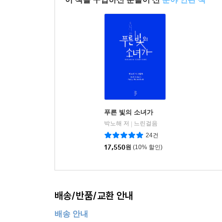
푸른 빛의 소녀가
박노해 저
느린걸음
|
24건
17,550
원
(10% 할인)
배송/반품/교환 안내
배송 안내