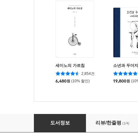
세이노의 가르침
소년과 두더지
2,854건
6,480
원
(10% 할인)
19,800
원
(10
불행이 나만 피해갈 리 없지
도서정보
리뷰/한줄평
(1/4)