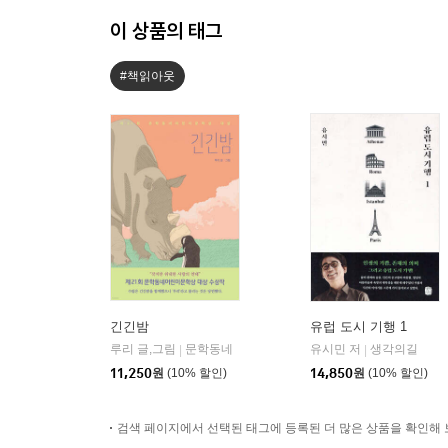
이 상품의 태그
#책읽아웃
긴긴밤
유럽 도시 기행 1
루리 글,그림
문학동네
유시민 저
생각의길
|
|
11,250
원
(10% 할인)
14,850
원
(10% 할인)
검색 페이지에서 선택된 태그에 등록된 더 많은 상품을 확인해 