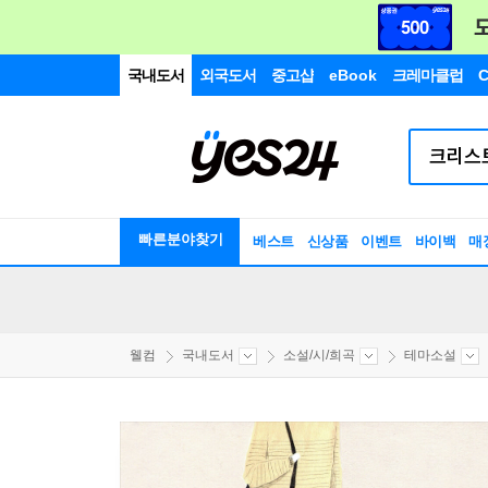
국내도서
외국도서
중고샵
eBook
크레마클럽
C
빠른분야찾기
베스트
신상품
이벤트
바이백
매
웰컴
국내도서
소설/시/희곡
테마소설