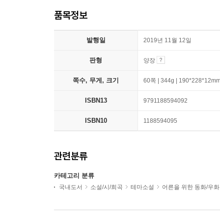
품목정보
발행일
2019년 11월 12일
판형
양장
쪽수, 무게, 크기
60쪽 | 344g | 190*228*12m
ISBN13
9791188594092
ISBN10
1188594095
관련분류
카테고리 분류
국내도서
소설/시/희곡
테마소설
어른을 위한 동화/우화