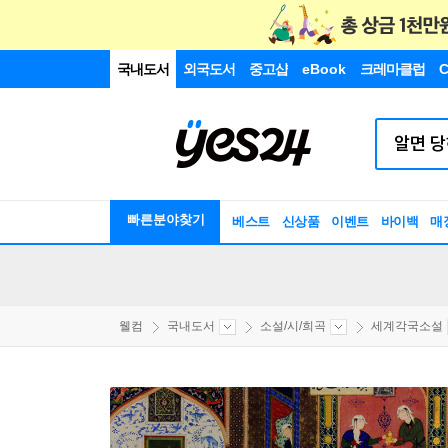
국내도서
외국도서
중고샵
eBook
크레마클럽
C
빠른분야찾기
베스트
신상품
이벤트
바이백
매
웰컴
국내도서
소설/시/희곡
세계각국소설