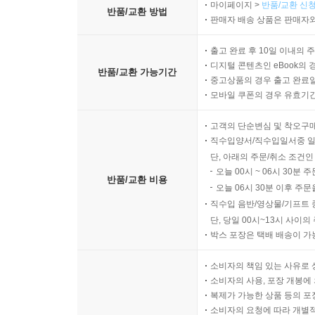
마이페이지 >
반품/교환 신청
반품/교환 방법
판매자 배송 상품은 판매자와
출고 완료 후 10일 이내의 
디지털 콘텐츠인 eBook의 
반품/교환 가능기간
중고상품의 경우 출고 완료일
모바일 쿠폰의 경우 유효기간(
고객의 단순변심 및 착오구
직수입양서/직수입일서중 일
단, 아래의 주문/취소 조건인
오늘 00시 ~ 06시 30분 
반품/교환 비용
오늘 06시 30분 이후 주문
직수입 음반/영상물/기프트 
단, 당일 00시~13시 사이
박스 포장은 택배 배송이 가
소비자의 책임 있는 사유로 
소비자의 사용, 포장 개봉에 
복제가 가능한 상품 등의 포장을 