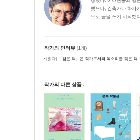
장했다. 이스탄불의 명
22. 내 이름은 카라
했으나, 건축가나 화가가
23. 나를 살인자라고 부를 것이다
으로 글을 쓰기 시작했다.
24. 나는 죽음이다
25. 저는 에스테르랍니다
26. 나는, 셰큐레
27. 내 이름은 카라
작가와 인터뷰
(1개)
28. 나를 살인자라고 부를 것이다
29. 나는 여러분의 에니시테요
[읽다]
『검은 책』은 작가로서의 목소리를 찾은 책 - 2006 노벨문학상 수상 작가
30. 나는, 셰큐레
31. 내 이름은 빨강
32. 나는, 셰큐레
작가의 다른 상품
33. 내 이름은 카라