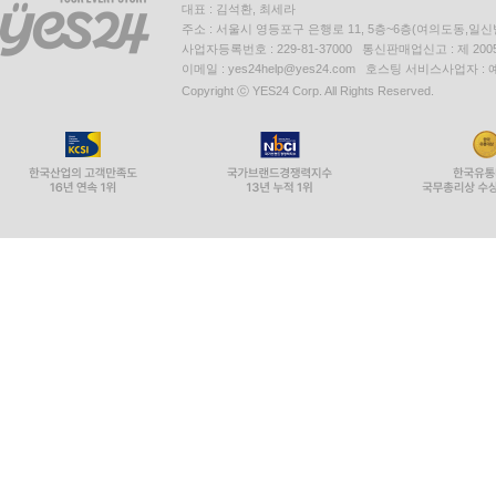
대표 : 김석환, 최세라
주소 : 서울시 영등포구 은행로 11, 5층~6층(여의도동,일신
사업자등록번호 : 229-81-37000 통신판매업신고 : 제 200
이메일 : yes24help@yes24.com 호스팅 서비스사업자 :
Copyright ⓒ YES24 Corp. All Rights Reserved.