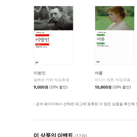
이방인
여름
알베르 카뮈 저/김화영 역
민음사
이디스 워튼 저/김욱동 역
|
|
9,000
원
(10% 할인)
10,800
원
(10% 할인)
검색 페이지에서 선택된 태그에 등록된 더 많은 상품을 확인해 
이 상품의 이벤트
(12개)