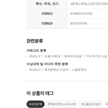
쪽수, 무게, 크기
392쪽 | 455g | 132*225*20
ISBN13
9788937479793
ISBN10
8937479796
관련분류
카테고리 분류
국내도서
소설/시/희곡
세계각국소설
기타 국가의 소설
수상내역 및 미디어 추천 분류
국내도서
해외문학상 수상작
노벨문학상
이 상품의 태그
#세계문학
#책읽어주는나의서재
#노벨상수상자