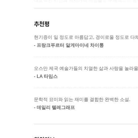
대표적인 시인과 역사가의 작품들도 구체적으로 등
이 작품을 보면 오르한 파묵의 미술과 예술에 대한 
추천평
사이의 갈등은 근본적으로 시대성을 띠며, 문명과
보여 준다. 전범이 되는 작품을 완벽하게 모방하는
현기증이 일 정도로 아름답고, 경이로울 정도로 다
예술론과 '작가 의식'이 싹튼 이후의 예술, 즉 개
- 프랑크푸르터 알게마이네 차이퉁
치닫는 과정을 지켜보노라면, 이 소설이 왜 오늘날
각 문화의 개별성과 고유성은 그 자체로 가치를 지니
오스만 제국 예술가들의 치열한 삶과 사랑을 놀라울 
문명은 언제나 새로운 것들과 충돌하면서 섞이고 
- LA 타임스
과정이었다. 『내 이름은 빨강』은 이런 거시적 관점
신념을 지키기 위해 무엇을 희생하는지, 그 과정에서
문학적 묘미와 읽는 재미를 결합한 완벽한 소설.
- 데일리 텔레그래프