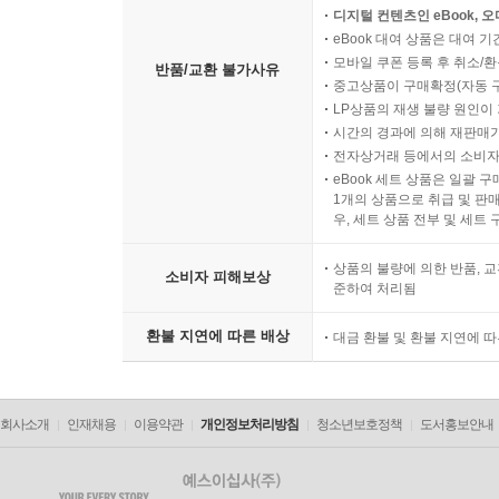
소비자의 요청에 따라 개별
디지털 컨텐츠인 eBook, 
eBook 대여 상품은 대여 기
모바일 쿠폰 등록 후 취소/환
반품/교환 불가사유
중고상품이 구매확정(자동 
LP상품의 재생 불량 원인이 기
시간의 경과에 의해 재판매가
전자상거래 등에서의 소비자
eBook 세트 상품은 일괄 
1개의 상품으로 취급 및 판매
우, 세트 상품 전부 및 세트
상품의 불량에 의한 반품, 교
소비자 피해보상
준하여 처리됨
환불 지연에 따른 배상
대금 환불 및 환불 지연에 
회사소개
인재채용
이용약관
개인정보처리방침
청소년보호정책
도서홍보안내