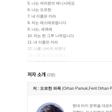
5. 나는 여러분의 에니시테요
6. 나는 오르한
7. 내 이름은 카라
8. 저는 에스테르랍니다
9. 나는, 셰큐레
10. 저는 한 그루 나무입니다
11. 내 이름은 카라
12. 나를 나비라 부른다
13. 나를 황새라 부른다
14. 나를올리브라 부른다
15. 저는 에스테르랍니다
저자 소개
16. 나는, 셰큐레
(2명)
17. 나는 여러분의 에니시테요
18. 나를 살인자라고 부를 것이다
저 :
오르한 파묵
(Orhan Pamuk,Ferit Or
19. 저는 금화올시다
20. 내 이름은 카라
현대 터키 문학을 대표하
21. 나는 여러분의 에니시테요