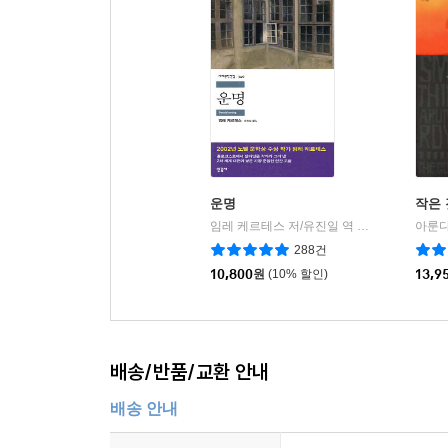
운명
작은 
임레 케르테스 저/유진일 역
민음사
아룬다
|
288건
10,800
원
(10% 할인)
13,9
배송/반품/교환 안내
배송 안내