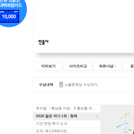
미리보기
사이즈비교
파트너샵
공
수상내역
노벨문학상 수상작가
뮤지컬 〈휴남동 서점〉X 황보름 작가 북토크
2026 젊은 작가 1위 : 청예
기간 한정 특가 도서
오직, 예스24에서만