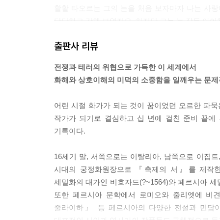
활활 타오르는 그의 눈을 처음 보자마자 나는 사랑
단단하고 강해 보였지요. 하지만 그는 늘 잠든 아
--- p.92
출판사 리뷰
사랑이 사람을 바보로 만드는 걸까요, 아니면 바보들
전쟁과 테러의 위협으로 가득한 이 세계에서
음에 대한 답은 여전히 잘 모르겠습니다. 서로 불
화해와 상호이해의 미덕의 소중함을 일깨우는 문제
저는 아주 궁금하답니다.
--- p.164
어린 시절 화가가 되는 것이 꿈이었던 오르한 파묵
작가가 되기로 결심하고 십 년에 걸친 준비 끝
“색의 의미는 그것이 우리 앞에 있다는 뜻이며, 그것
기록이다.
--- p.362
16세기 말, 서쪽으로는 이탈리아, 남쪽으로 이집
시대의 궁정화원장으로 『축제의 서』를 제작한 
세밀화의 대가인 비흐자드(?~1564)와 페르시아 
또한 페르시아 문학에서 로미오와 줄리엣에 비
줄라이하』 등 페르시아의 다양한 전설과 민담이 