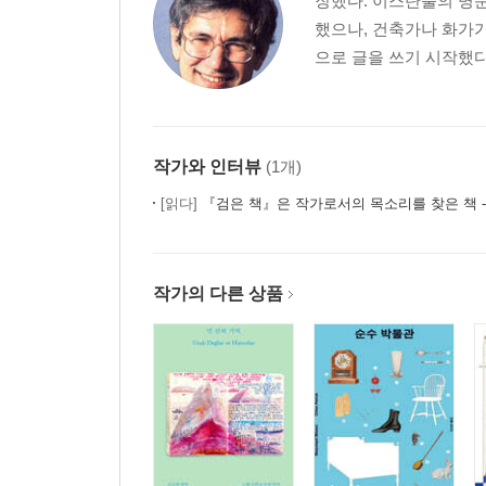
장했다. 이스탄불의 명
22. 내 이름은 카라
했으나, 건축가나 화가가
23. 나를 살인자라고 부를 것이다
으로 글을 쓰기 시작했다.
24. 나는 죽음이다
25. 저는 에스테르랍니다
26. 나는, 셰큐레
27. 내 이름은 카라
작가와 인터뷰
(1개)
28. 나를 살인자라고 부를 것이다
29. 나는 여러분의 에니시테요
[읽다]
『검은 책』은 작가로서의 목소리를 찾은 책 - 2006 노벨문학상 수상 작가
30. 나는, 셰큐레
31. 내 이름은 빨강
32. 나는, 셰큐레
작가의 다른 상품
33. 내 이름은 카라