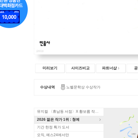
미리보기
사이즈비교
파트너샵
공
수상내역
노벨문학상 수상작가
뮤지컬 〈휴남동 서점〉X 황보름 작가 북토크
2026 젊은 작가 1위 : 청예
기간 한정 특가 도서
오직, 예스24에서만