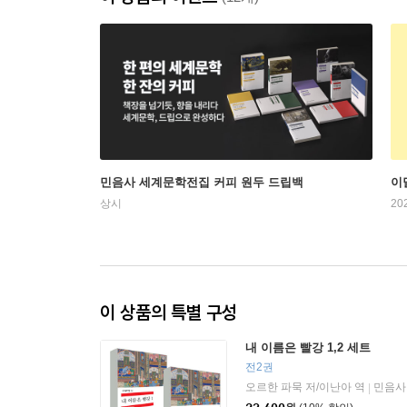
민음사 세계문학전집 커피 원두 드립백
이
상시
20
이 상품의 특별 구성
내 이름은 빨강 1,2 세트
전2권
오르한 파묵 저/이난아 역
민음사
|