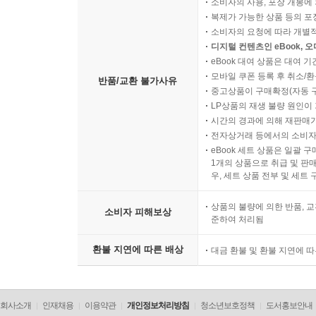
소비자의 사용, 포장 개봉에 
복제가 가능한 상품 등의 포장을 
소비자의 요청에 따라 개별
디지털 컨텐츠인 eBook, 
eBook 대여 상품은 대여 기
모바일 쿠폰 등록 후 취소/환
반품/교환 불가사유
중고상품이 구매확정(자동 
LP상품의 재생 불량 원인이 기
시간의 경과에 의해 재판매가
전자상거래 등에서의 소비자
eBook 세트 상품은 일괄 
1개의 상품으로 취급 및 판매
우, 세트 상품 전부 및 세트
상품의 불량에 의한 반품, 교
소비자 피해보상
준하여 처리됨
환불 지연에 따른 배상
대금 환불 및 환불 지연에 
회사소개
인재채용
이용약관
개인정보처리방침
청소년보호정책
도서홍보안내