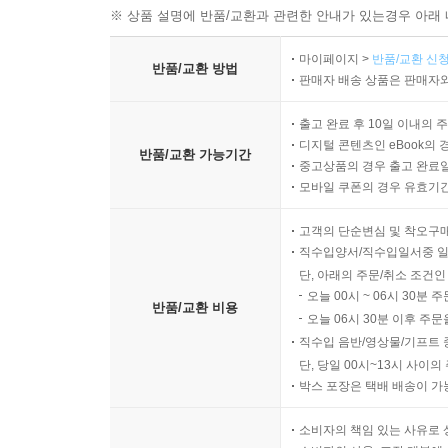
※ 상품 설명에 반품/교환과 관련한 안내가 있는경우 아래 
마이페이지 >
반품/교환 신청
반품/교환 방법
판매자 배송 상품은 판매자와
출고 완료 후 10일 이내의 
디지털 콘텐츠인 eBook의 
반품/교환 가능기간
중고상품의 경우 출고 완료일
모바일 쿠폰의 경우 유효기간(
고객의 단순변심 및 착오구
직수입양서/직수입일서중 일
단, 아래의 주문/취소 조건인
오늘 00시 ~ 06시 30분 
반품/교환 비용
오늘 06시 30분 이후 주문
직수입 음반/영상물/기프트 
단, 당일 00시~13시 사이
박스 포장은 택배 배송이 가
소비자의 책임 있는 사유로 