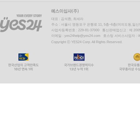
대표 : 김석환, 최세라
주소 : 서울시 영등포구 은행로 11, 5층~6층(여의도동,일신
사업자등록번호 : 229-81-37000 통신판매업신고 : 제 200
이메일 : yes24help@yes24.com 호스팅 서비스사업자 :
Copyright ⓒ YES24 Corp. All Rights Reserved.