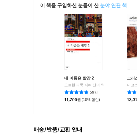
이 책을 구입하신 분들이 산
분야 연관 책
내 이름은 빨강 2
그리
오르한 파묵 저/이난아 역
민음사
|
59건
11,700
원
(10% 할인)
13,3
배송/반품/교환 안내