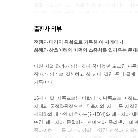
활활 타오르는 그의 눈을 처음 보자마자 나는 사랑
단단하고 강해 보였지요. 하지만 그는 늘 잠든 아
--- p.92
출판사 리뷰
사랑이 사람을 바보로 만드는 걸까요, 아니면 바보들
전쟁과 테러의 위협으로 가득한 이 세계에서
음에 대한 답은 여전히 잘 모르겠습니다. 서로 불
화해와 상호이해의 미덕의 소중함을 일깨우는 문제
저는 아주 궁금하답니다.
--- p.164
어린 시절 화가가 되는 것이 꿈이었던 오르한 파묵
작가가 되기로 결심하고 십 년에 걸친 준비 끝
“색의 의미는 그것이 우리 앞에 있다는 뜻이며, 그것
기록이다.
--- p.362
16세기 말, 서쪽으로는 이탈리아, 남쪽으로 이집
시대의 궁정화원장으로 『축제의 서』를 제작한 
세밀화의 대가인 비흐자드(?~1564)와 페르시아 
또한 페르시아 문학에서 로미오와 줄리엣에 비
줄라이하』 등 페르시아의 다양한 전설과 민담이 