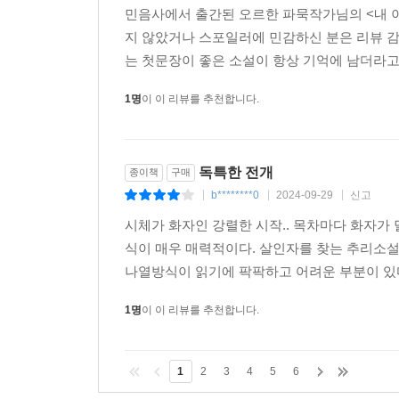
민음사에서 출간된 오르한 파묵작가님의 <내 이
지 않았거나 스포일러에 민감하신 분은 리뷰 
는 첫문장이 좋은 소설이 항상 기억에 남더라고요
1명
이 이 리뷰를 추천합니다.
독특한 전개
종이책
구매
b********0
2024-09-29
신고
|
|
|
시체가 화자인 강렬한 시작.. 목차마다 화자가 달라
식이 매우 매력적이다. 살인자를 찾는 추리소설
나열방식이 읽기에 팍팍하고 어려운 부분이 있다.
1명
이 이 리뷰를 추천합니다.
1
2
3
4
5
6