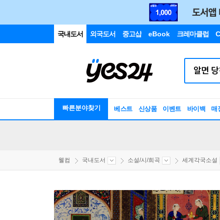
국내도서
외국도서
중고샵
eBook
크레마클럽
C
빠른분야찾기
베스트
신상품
이벤트
바이백
매
웰컴
국내도서
소설/시/희곡
세계각국소설