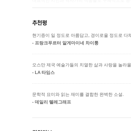
대표적인 시인과 역사가의 작품들도 구체적으로 등
이 작품을 보면 오르한 파묵의 미술과 예술에 대한 
추천평
사이의 갈등은 근본적으로 시대성을 띠며, 문명과
보여 준다. 전범이 되는 작품을 완벽하게 모방하는
현기증이 일 정도로 아름답고, 경이로울 정도로 다
예술론과 '작가 의식'이 싹튼 이후의 예술, 즉 개
- 프랑크푸르터 알게마이네 차이퉁
치닫는 과정을 지켜보노라면, 이 소설이 왜 오늘날
각 문화의 개별성과 고유성은 그 자체로 가치를 지니
오스만 제국 예술가들의 치열한 삶과 사랑을 놀라울 
문명은 언제나 새로운 것들과 충돌하면서 섞이고 
- LA 타임스
과정이었다. 『내 이름은 빨강』은 이런 거시적 관점
신념을 지키기 위해 무엇을 희생하는지, 그 과정에서
문학적 묘미와 읽는 재미를 결합한 완벽한 소설.
- 데일리 텔레그래프