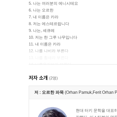
5. 나는 여러분의 에니시테요
6. 나는 오르한
7. 내 이름은 카라
8. 저는 에스테르랍니다
9. 나는, 셰큐레
10. 저는 한 그루 나무입니다
11. 내 이름은 카라
12. 나를 나비라 부른다
13. 나를 황새라 부른다
14. 나를올리브라 부른다
15. 저는 에스테르랍니다
저자 소개
16. 나는, 셰큐레
(2명)
17. 나는 여러분의 에니시테요
18. 나를 살인자라고 부를 것이다
저 :
오르한 파묵
(Orhan Pamuk,Ferit Or
19. 저는 금화올시다
20. 내 이름은 카라
현대 터키 문학을 대표하
21. 나는 여러분의 에니시테요