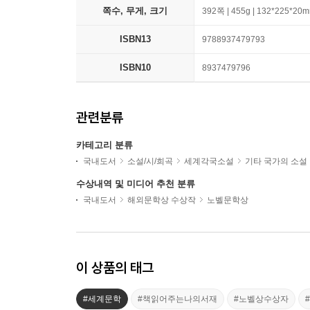
쪽수, 무게, 크기
392쪽 | 455g | 132*225*20
ISBN13
9788937479793
ISBN10
8937479796
관련분류
카테고리 분류
국내도서
소설/시/희곡
세계각국소설
기타 국가의 소설
수상내역 및 미디어 추천 분류
국내도서
해외문학상 수상작
노벨문학상
이 상품의 태그
#세계문학
#책읽어주는나의서재
#노벨상수상자