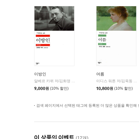
이방인
여름
알베르 카뮈 저/김화영 역
민음사
이디스 워튼 저/김욱동 역
|
|
9,000
원
(10% 할인)
10,800
원
(10% 할인)
검색 페이지에서 선택된 태그에 등록된 더 많은 상품을 확인해 
이 상품의 이벤트
(12개)