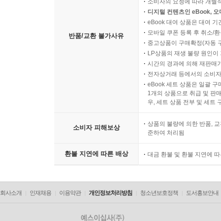
소비자의 요청에 따라 개별
디지털 컨텐츠인 eBook, 
eBook 대여 상품은 대여 기
모바일 쿠폰 등록 후 취소/환
반품/교환 불가사유
중고상품이 구매확정(자동 
LP상품의 재생 불량 원인이 기
시간의 경과에 의해 재판매가
전자상거래 등에서의 소비자
eBook 세트 상품은 일괄 
1개의 상품으로 취급 및 판매
우, 세트 상품 전부 및 세트
상품의 불량에 의한 반품, 교
소비자 피해보상
준하여 처리됨
환불 지연에 따른 배상
대금 환불 및 환불 지연에 
회사소개
인재채용
이용약관
개인정보처리방침
청소년보호정책
도서홍보안내