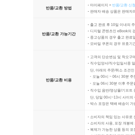
마이페이지 >
반품/교환 신청
반품/교환 방법
판매자 배송 상품은 판매자와
출고 완료 후 10일 이내의 
디지털 콘텐츠인 eBook의 
반품/교환 가능기간
중고상품의 경우 출고 완료일
모바일 쿠폰의 경우 유효기간(
고객의 단순변심 및 착오구
직수입양서/직수입일서중 일
단, 아래의 주문/취소 조건인
오늘 00시 ~ 06시 30분 
반품/교환 비용
오늘 06시 30분 이후 주문
직수입 음반/영상물/기프트 
단, 당일 00시~13시 사이
박스 포장은 택배 배송이 가
소비자의 책임 있는 사유로 
소비자의 사용, 포장 개봉에 
복제가 가능한 상품 등의 포장을 