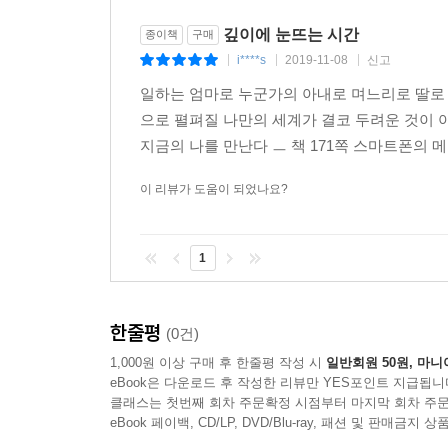
1부 [삶의 단순한 리듬을 찾는 시간]에서는 매일 
깊이에 눈뜨는 시간
종이책
구매
삶의 질서를 되찾기 위해 분투한 시간들이 이윽하게
i****s
2019-11-08
신고
|
|
|
일하는 엄마로 누군가의 아내로 며느리로 딸로
―어차피 인생 전체가 매일 먹는 밥처럼 되풀이되
으로 펼펴질 나만의 세계가 결코 두려운 것이 
않을까란 생각이 들었다. 일상이 나를 건져 올려줄 것
지금의 나를 만난다 ㅡ 책 171쪽 스마트폰의 
―물건이나 일 앞에서 복잡하고 피곤해질 때마다 
충분히 장악할 수 있는 공간으로 하루를 채울 것. 날
이 리뷰가 도움이 되었나요?
2부 [읽고 쓰며 나 자신이 되는 시간]에서는 무엇
1
깨달음을 얻게 된 과정, ‘쓰는 사람’이 된 이후 ‘나’
―내가 할 수 있는 건 세상에 나 혼자만 있는 게 아니
한줄평
(0건)
정도다. 내가 읽은 것들이 나의 오늘에 자연스레 녹
1,000원 이상 구매 후 한줄평 작성 시
일반회원 50원, 마니
―모호했던 일상이 글로 쓰이는 순간에 선명해지고
eBook은 다운로드 후 작성한 리뷰만 YES포인트 지급됩니
되곤 했다. 있는지도 몰랐던 것을 보이게 하는 언어
클래스는 첫번째 회차 주문확정 시점부터 마지막 회차 주문
싶었어’라고 외쳤던 몇 년 전의 내가 아직도 내 안에
eBook 페이백, CD/LP, DVD/Blu-ray, 패션 및 판매금
쓰고 나면 삶과 내가 다시 보인다.(120쪽)