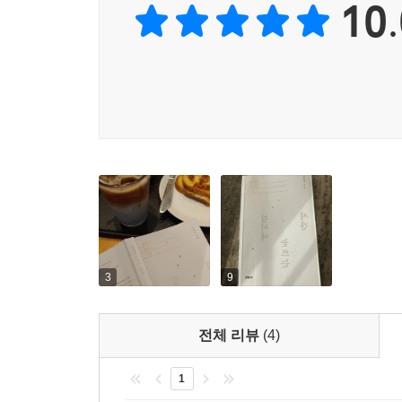
10.
없는 것들을 슬퍼하는 대신 내게 가능한 것들에 만
나이가 들면서도 여전히 내 앞에 놓인 날들에 설레는
도무지 일어나지 않을 것 같은 일들이 일어나고, 항
_작가의 말 중에서
앉아 있을 구근들을 떠올렸다. 적어도 구근들은 나
의심하지 말라고, 초조해하지 말라고, 조바심 내지 
어떻게 나다운 삶의 태도를 만들어갈까?
근들을 생각하면 조금 살 만해진다. 그렇다. 구근을
천천히, 온전히 충족된 사람으로 살아가기 위하여
는 믿음, 설렘으로 가득한 기대로 충만하다.
물론 자기 자신이 되는 것이 말처럼 그리 쉬운 것
--- p.242~243
중요하다”지만, 현실에서 구체적으로 실천하기는 녹
살아가면서 시간의 흐름 앞에, 해도 해도 줄지 않는
저자는 부단히 책을 읽고, 글을 쓰며, 일부러 애를
쓰기를 매일의 면역기제이자 삶의 전략으로 삼은 것
3
9
한다고. 중년 이후에는 매일이 당혹스럽고 퍽 쓸
저절로 자리를 옮겨갈 때까지 기다리면 된다고. 중
전체 리뷰
(4)
이 책에는 저자가 존재를 확장하려는 노력 속에서
1
행간 뒤에는 살아온 날의 치열함이, 그리하여 ‘다른 