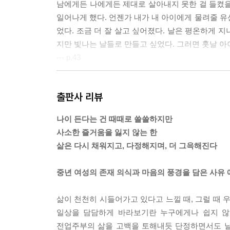
남에게든 나에게든 제대로 살아내지 못한 걸 들켰을 
일어나게 했다. 언젠가 내가 내 아이에게 물려줄 유산
었다. 조금 더 잘 살고 싶어졌다. 날은 평온하게 
지만 빛나는 날들로 만들고 싶었다. 그러면 훗날 아
--- p.43
감당할 수 있는 것만 하기로 했다. 문제들을 끌어
출판사 리뷰
앞에서 복잡하고 피곤해질 때마다 지금 이것들이 내게
는 공간으로 하루를 채울 것을 목표로 삼았다. 날이
나이 든다는 건 때때로 쓸쓸하지만
--- p.50
사소한 즐거움을 잃지 않는 한
삶은 다시 채워지고, 다정해지며, 더 그윽해진다
모호했던 일상이 글로 쓰이는 순간에 선명해지고 
곤 했다. 있는지도 몰랐던 것을 보이게 하는 언어의
중년 여성의 존재 의식과 마음의 풍경을 담은 사유
었어’라고 외쳤던 몇 년 전의 내가 아직도 내 안에
쓰고 나면 삶과 내가 다시 보인다. 그렇게 조금씩 
삶이 천천히 시들어가고 있다고 느낄 때, 그럴 때 우
--- p.120
일상을 담담하게 바라보기란 누구에게나 쉽지 않
전업주부의 삶을 고백을 토해내듯 단정하면서도 날