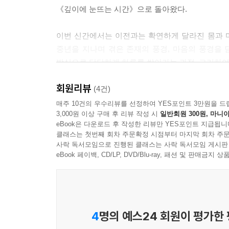
자신에게 맞는 방식으로 살아가는 것이 진정한 호사
《깊이에 눈뜨는 시간》으로 돌아왔다.
--- p.142
이번 신간에서는 이전과는 확연하게 달라진 몸과 마
내 안에 고여 있는 시간들을 헤아려본다. 소녀로, 
중년을 지나며 겪은 존재의 풍경, 마음의 풍경을
무 많이 써버렸다고, 정작 하고 싶었던 일에는 손도
방식으로 단단하게 하루를 쌓아가는 과정, 그리하여
아마 그때 내가 슬펐다면 그건 내가 남편과 아이, 장
는 것을 이제서야 알겠다. 성능 좋은 가전제품, 조
회원리뷰
두려움 없이 무엇이든 할 수 있고 어디에든 갈 수
(4건)
그만 슬픔에 빠져버렸다는 걸 깨달았다.
익숙해질 법도 하건만 이따금 막막하고 휘청거리는 
매주 10건의 우수리뷰를 선정하여 YES포인트 3만원을 드
내 몸은 무엇으로 이루어져 있을까?
3,000원 이상 구매 후 리뷰 작성 시
일반회원 300원, 마니아
맛볼 수 있는 것은 눈에 보이는 수치와 결과가 아니
단어와 문장이 아니라 세제와 화장품과 신발로?
eBook은 다운로드 후 작성한 리뷰만 YES포인트 지급됩니
시기이기 때문이다.
그동안 흘려보내버렸다고 생각했던 나의 시간들이 지
클래스는 첫번째 회차 주문확정 시점부터 마지막 회차 주문
사락 독서모임으로 진행된 클래스는 사락 독서모임 게시판
면, 그렇다면 나는 그걸 찾아서 언어로 바꿔보겠다
나이를 먹어가면서 자기다움을 잃지 않고 누구의 엄
eBook 페이백, CD/LP, DVD/Blu-ray, 패션 및 판매금
--- p.155~156
여성들이라면 《깊이에 눈뜨는 시간》을 통해 일상을
나는 왜 하필 이 누추한 곳에서 숨통이 트이는 것일
“오십이 넘은 나이에도 내 세계는 여전히 작다. 먼
대어 있는 곳. 그곳에서는 나 역시 반듯할 필요가 
대신 덜어내 가볍게 해야 할 때가 왔는지도 모른다.
4
명의 예스24 회원이 평가한
토해내고 나무들에게서 얻은 찬 숨을 들이마셔 하루
것을 이제는 알겠다. 그럼에도 주방과 서재와 마당,
--- p.212