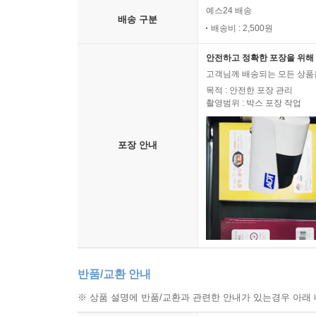
예스24 배송
털어놓았을 뿐인데 살가운 공감의 댓글들이 쏟아졌
배송 구분
배송비 : 2,500원
브런치로, 글쓰기는 삶을 밀어 삶 너머로 나아가게
세계로 들어설 수 있었지만, 읽는 사람이 되면서 글
안전하고 정확한 포장을 위해 
좋아하는 일과 하고 싶은 일은 무엇인지 비로소 알
고객님께 배송되는 모든 상품을
글을 쓰며 배웠다. 이제 저자는 집안일 사이사이 
목적 : 안전한 포장 관리
촬영범위 : 박스 포장 작업
나아가 여자, 주부, 엄마, 아내라는 이름으로 고립
책의 전체에 스미듯 녹아 있는 버지니아 울프의 문장
포장 안내
쓰기의 세계를 유영한 중년 여성 작가들의 문장 
있다고 귀띔해준다.
반품/교환 안내
※ 상품 설명에 반품/교환과 관련한 안내가 있는경우 아래 