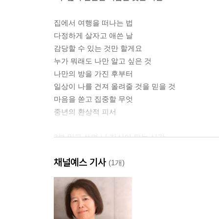
집에서 여행을 떠나는 법
다정하게 살자고 애쓴 날
감당할 수 있는 것만 할게요
누가 뭐래도 나만 알고 싶은 것
나만의 방을 가진 후부터
일상이 나를 건져 올려줄 것을 믿을 것
마음을 쏟고 집중할 무엇
중년의 환상적 피서
2부 읽고 쓰며 나 자신이 되는 시간
채널예스 기사
잘 읽으면 조금 더 잘 살게 되고
(1개)
매일 쓰는 사람이 되기까지
모호했던 감정이 문장이 되는 순간
스타벅스에 매일 오는 여자들
어떤 책을 읽을까요?