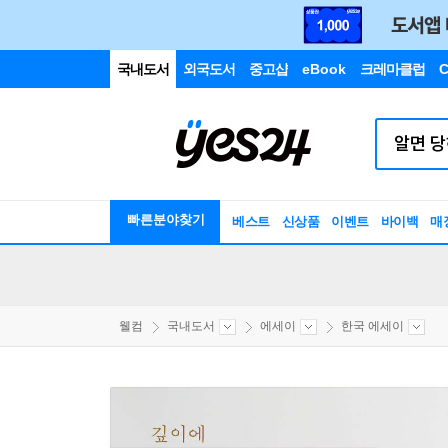
국내도서
외국도서
중고샵
eBook
크레마클럽
C
빠른분야찾기
베스트
신상품
이벤트
바이백
매
웰컴
국내도서
에세이
한국 에세이