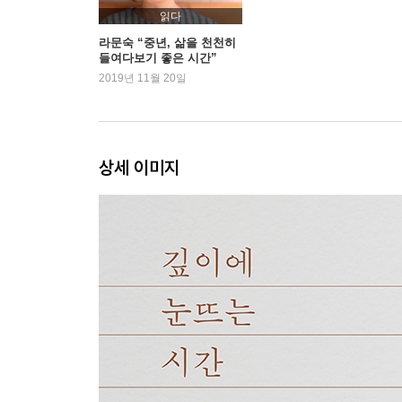
살림과 읽기의 균형 잡기
읽다
내 몸을 이루는 것들
라문숙 “중년, 삶을 천천히
들여다보기 좋은 시간”
감추지 말고, 포기하지도 말고
2019년 11월 20일
버지니아 울프를 좋아하세요?
3부 좋아하는 곳에서 힘을 모으는 시간
상세 이미지
마당을 가장 좋아합니다
일단 문을 열고 나가면
겨울, 그러므로 곧 봄
하루치 면역력을 키우는 곳
오늘 비, 내일 맑음
파슬리는 샐러드에, 계절은 화분에
구근을 심는 건 한 해를 심는 일
크리스마스로즈에게 배운 것