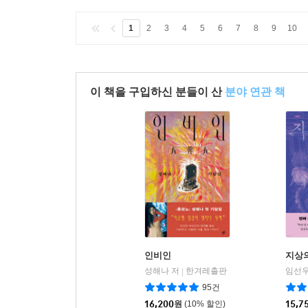
1
2
3
4
5
6
7
8
9
10
이 책을 구입하신 분들이 산
분야 연관 책
인비인
지상
성해나 저
한겨레출판
임선우
|
95건
16,200
원
(10% 할인)
15,7