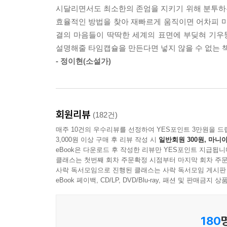
원룸에서 그녀는 자신과 똑같이 불안함에 몸을 
시달리면서도 최소한의 존엄을 지키기 위해 분투하
보여주는 작품 중 하나다.
효율적인 방법을 찾아 재빠르게 움직이면 어차피 마찬
결의 마음들이 딱딱한 세계의 표면에 부딪혀 기우
「도움의 손길」의 화자는 애써 마련한 집을 더 
설명해줄 타임캡슐을 만든다면 넣지 않을 수 없는 
팁 앞에서 비굴함을 감추지 못하는 아주머니는 점
- 정이현(소설가)
노동자이되 고용관계, 계층, 세대, 종교 등 여
소설이다.
「탐페레 공항」은 오랫동안 다큐멘터리 피디의
회원리뷰
(182건)
워킹홀리데이를 가는 길에 잠시 경유한 핀란드의 탐
매주 10건의 우수리뷰를 선정하여 YES포인트 3만원을 드
온 편지에 반가움을 느낀 것도 잠시, 취업준비생
3,000원 이상 구매 후 리뷰 작성 시
일반회원 300원, 마니아
불투명한 미래를 더 가혹히 체감케 하는 짐이 된
eBook은 다운로드 후 작성한 리뷰만 YES포인트 지급됩니
뭉클해지는 작품이다.
클래스는 첫번째 회차 주문확정 시점부터 마지막 회차 주문
사락 독서모임으로 진행된 클래스는 사락 독서모임 게시판
eBook 페이백, CD/LP, DVD/Blu-ray, 패션 및 판매금
한편 남성을 주인공으로 삼은 두 소설의 개성도 탁
뮤지션이다. 낡아빠진 자신의 냉장고를 대상으로 
대한 고지식함과 시류를 읽지 못하는 순진함 때문
180
사연과 홍대 인디씬의 풍경이 한편의 블랙코미디