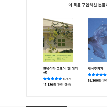
이 책을 구입하신 분
안녕이라 그랬어 (집 에디
채식주의자
션)
596건
15,300
원
(10
15,120
원
(10% 할인)