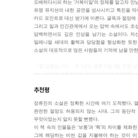
도배하다시피 하는 ‘거북이알’의 정체를 알고자 만남
“아이고, 감사합니다.”
유명 뮤지션의 내한 공연을 성사시키고 특진을 약
아주머니가 양손으로 봉투를 받으며 고개를 꾸벅 숙
카드 포인트로 대신 받기에 이른다. 굴욕과 절망에
기 시작했다.
그리고 일과 인간관계에서 오는 압박 속에서도 조성
“오늘은 어떻게, 창틀 청소할까요?”
담백하면서도 깊은 인상을 남기는 소설이다. 자
아무렇지 않은 듯, 그러나 꾹 참고 있는 설렘을 감출
밀레니얼 세대의 활력과 당당함을 형상화한 듯한 
소설의 대표작으로 많은 사람들의 기억에 남을 만한
--- p.146
「잘 살겠습니다」 속 ‘나’는 결혼식을 3일 앞둔 날
보니 자신도 결혼준비로 정보가 필요해 연락해온 빛
눈치 없는 빛나 언니에게 ‘나’는 ‘나라면 저러
추천평
발견하고는 그녀가 잘 살길 응원하는 마음을 가지
심경 변화를 겪는 과정이 설득력 있게 전개된 수작이
장류진의 소설은 정확한 시간에 여기 도착했다. 
완전한 절망도 허용되지 않는 시대. 그의 등단
「새벽의 방문자들」의 분위기는 두 작품과 다르다
무엇이었는지 알지 못할 뻔했다.
오피스텔만이 그녀가 안전할 수 있는 유일한 공
이 책 속의 인물들은 ‘보통’과 ‘특’의 차이를 체화
찾아온다. 초인종을 눌러대는 남자들의 천박한 
그에 해당하는 비싼 값을 지불해야 하는 것이 이