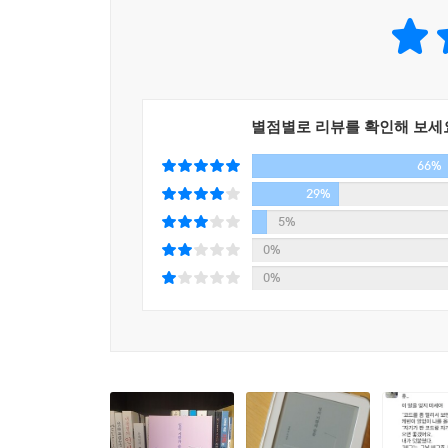
지유씨를 만나기 위해 그녀가 남편과 사별한 후 
감정을 갖게 된 지훈은 그녀의 마음을 얻기 위해
반전이 벌어지는 이 소설은 대단한 흡인력과 유머
「백한번째 이력서와 첫 번째 출근길」에서도 십분
고민하는 시간이 재기 넘치게 그려진다.
별점별로 리뷰를 확인해 보세
66%
“조금 비싼가 싶지만, 오늘은 월급날이니까 괜찮아.
29%
짓눌리지 않는 당찬 삶, 오늘 우리에게 필요한 이야
5%
0%
장류진의 소설에는 “특유의 생존감각으로 시스템을
0%
인물들이 많이 등장한다. 그렇듯 이 작가는 기
재미있고 사랑스러운 소설로 말이다. 지금 우리의 
한국문학의 독자가 많이 줄어들었다는 진단이 계속
등장이 더욱 반갑게 느껴진다. 문단의 기대도 크다.
“기쁨과 슬픔 사이, 미처 명명되지 못한 여러 결