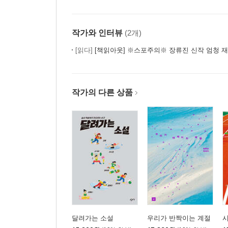
작가와 인터뷰
(2개)
[읽다]
[책읽아웃] ※스포주의※ 장류진 신작 엄청 재밌어, 근데 본인은 그걸
작가의 다른 상품
달려가는 소설
우리가 반짝이는 계절