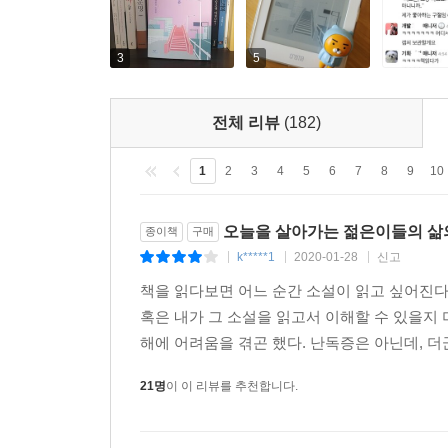
섬세하게 포착해낸다. 오늘의 한국사회를 설명해줄 타
3
5
“흥미로운 시의적 모티프와 현대적 삶의 디테일,
독자들이 소설에 요청하는 거의 모든 것.”(이장욱)
전체 리뷰
(182)
“장류진은 소문으로 먼저 들었다 독자의 열광은 
이야기다.”(편혜영)
1
2
3
4
5
6
7
8
9
10
“매일 새로운 것을 개발하고 결국은 자기가 개발한
오늘을 살아가는 젊은이들의 삶의
종이책
구매
있는 작가다.”(강영숙)
k*****1
2020-01-28
신고
|
|
|
책을 읽다보면 어느 순간 소설이 읽고 싶어진다.
“장류진은 조금도 과하거나 모자람이 없이, 현실의 
혹은 내가 그 소설을 읽고서 이해할 수 있을지
속에 서늘하면서도 달콤한 흔적이 새겨졌다는 사실을 
해에 어려움을 겪곤 했다. 난독증은 아닌데, 더
이미 많은 이들에게 자신의 이름을 각인시킨 작가이
21명
이 이 리뷰를 추천합니다.
기쁨을 가져다주길 기대해마지 않는다. 지금 우리에게