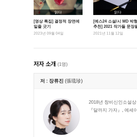
읽다
읽다
[영상 특집] 결정적 장면에
[예스24 소설/시 MD 박
밑줄 긋기
추천] 2021 작가들 문장
2023년 09월 04일
2021년 11월 12일
저자 소개
(1명)
저 :
장류진
(張琉珍)
2018년 창비신인소설상
『달까지 가자』, 에세이