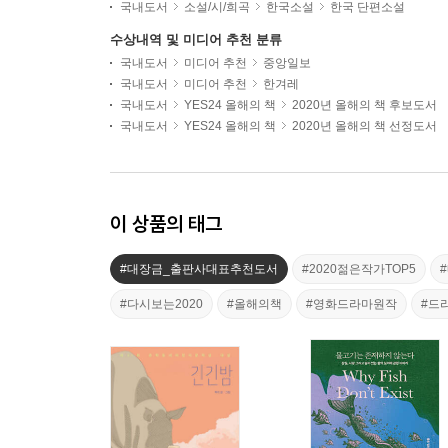
국내도서
소설/시/희곡
한국소설
한국 단편소설
수상내역 및 미디어 추천 분류
국내도서
미디어 추천
중앙일보
국내도서
미디어 추천
한겨레
국내도서
YES24 올해의 책
2020년 올해의 책 후보도서
국내도서
YES24 올해의 책
2020년 올해의 책 선정도서
이 상품의 태그
#대장금_출판사대표추천도서
#2020젊은작가TOP5
#다시보는2020
#올해의책
#영화드라마원작
#드