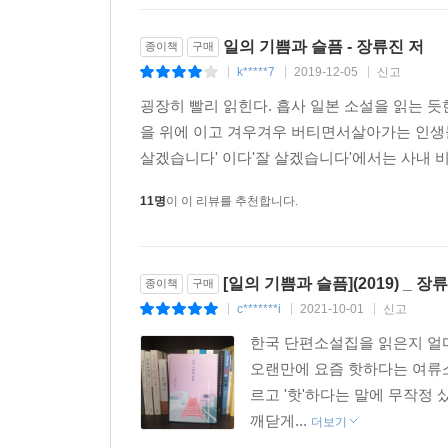
일의 기쁨과 슬픔 - 장류진 저
종이책
구매
k*****7
2019-12-05
신고
|
|
|
굉장히 빨리 읽힌다. 흡사 일본 소설을 읽는 
을 위에 이고 겨우겨우 버티면서살아가는 인생들
살겠습니다' 이다'잘 살겠습니다'에서는 사내 
11명
이 이 리뷰를 추천합니다.
[일의 기쁨과 슬픔](2019) _ 장
종이책
구매
c*******i
2021-10-01
신고
|
|
|
한국 단편소설집을 읽은지 얼마
오랜만에 요즘 핫하다는 여류소
르고 '핫'하다는 말에 무작정
깨닫게...
더보기