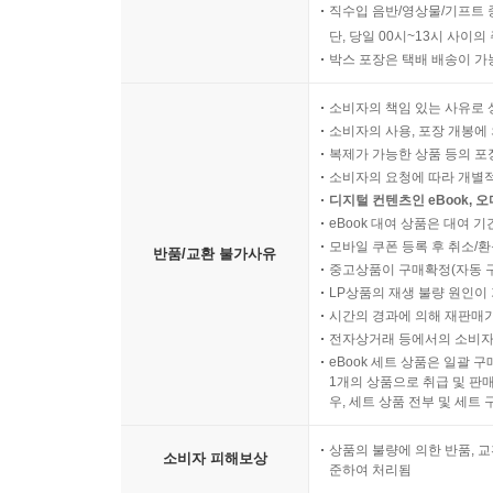
직수입 음반/영상물/기프트 
단, 당일 00시~13시 사이
박스 포장은 택배 배송이 가
소비자의 책임 있는 사유로 
소비자의 사용, 포장 개봉에 
복제가 가능한 상품 등의 포장을 
소비자의 요청에 따라 개별
디지털 컨텐츠인 eBook, 
eBook 대여 상품은 대여 기
모바일 쿠폰 등록 후 취소/환
반품/교환 불가사유
중고상품이 구매확정(자동 
LP상품의 재생 불량 원인이 기
시간의 경과에 의해 재판매가
전자상거래 등에서의 소비자
eBook 세트 상품은 일괄 
1개의 상품으로 취급 및 판매
우, 세트 상품 전부 및 세트
상품의 불량에 의한 반품, 교
소비자 피해보상
준하여 처리됨