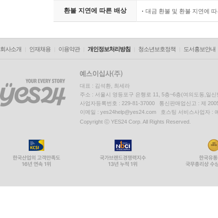
환불 지연에 따른 배상
대금 환불 및 환불 지연에 
회사소개
인재채용
이용약관
개인정보처리방침
청소년보호정책
도서홍보안내
대표 : 김석환, 최세라
주소 : 서울시 영등포구 은행로 11, 5층~6층(여의도동,일신
사업자등록번호 : 229-81-37000 통신판매업신고 : 제 200
이메일 : yes24help@yes24.com 호스팅 서비스사업자 :
Copyright ⓒ YES24 Corp. All Rights Reserved.