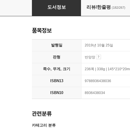
일의 기쁨과 슬픔
도서정보
리뷰/한줄평
(182/267)
품목정보
발행일
2019년 10월 25일
판형
반양장
쪽수, 무게, 크기
236쪽 | 338g | 145*210*20
ISBN13
9788936438036
ISBN10
8936438034
관련분류
카테고리 분류