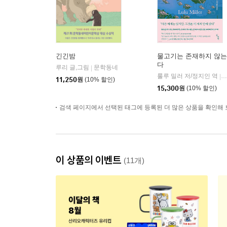
긴긴밤
물고기는 존재하지 않는
다
루리 글,그림
문학동네
|
룰루 밀러 저/정지인 역
|
11,250
원
(10% 할인)
15,300
원
(10% 할인)
검색 페이지에서 선택된 태그에 등록된 더 많은 상품을 확인해 
이 상품의 이벤트
(11개)