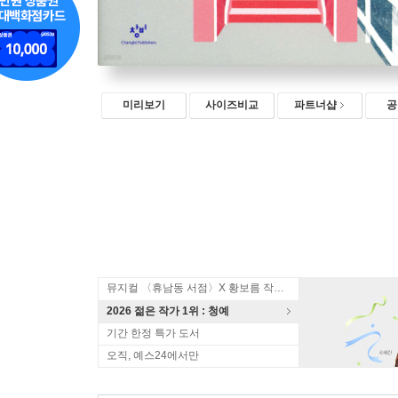
미리보기
사이즈비교
파트너샵
공
뮤지컬 〈휴남동 서점〉X 황보름 작가 북토크
2026 젊은 작가 1위 : 청예
기간 한정 특가 도서
오직, 예스24에서만