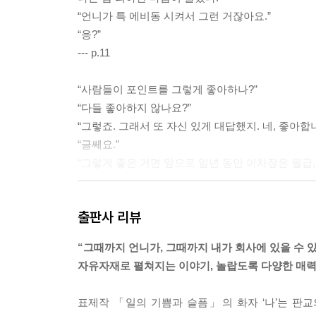
“언니가 특 에비동 시켜서 그런 거잖아요.”
“응?”
--- p.11
“사람들이 포인트를 그렇게 좋아하나?”
“다들 좋아하지 않나요?”
“그렇죠. 그래서 또 자신 있게 대답했지. 네, 좋아합
“글쎄요.”
“그렇게 좋은 거면 앞으로 일년 동안 이차장은 월급, 
지유씨와 이야기를 나눌 때면 그녀가 내뱉는 말의 호
출판사 리뷰
재치, 다정함과 짖궂음을 카드 패처럼 번갈아 내놓으
다.
“그때까지 언니가, 그때까지 내가 회사에 있을 수 있
--- p.75
자유자재로 펼쳐지는 이야기, 놀랍도록 다양한 매
“오늘은 만원 더 넣었어요.”
표제작 「일의 기쁨과 슬픔」의 화자 ‘나’는 판교의
그제서야 그녀의 얼굴에 화색이 돌았다.