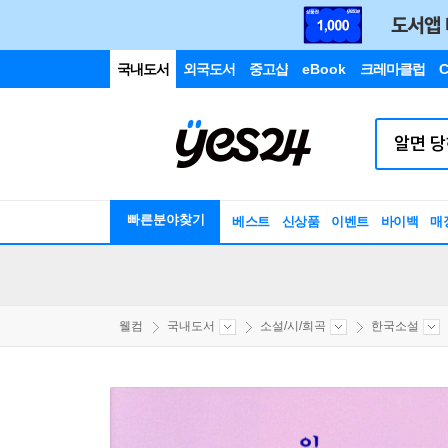
국내도서
외국도서
중고샵
eBook
크레마클럽
C
빠른분야찾기
베스트
신상품
이벤트
바이백
매
웰컴
국내도서
소설/시/희곡
한국소설