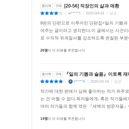
[20-56] 직장인의 삶과 애환
종이책
구매
w******f
2020-09-03
신고
|
|
|
8편의 단편으로 이루어진 단편집<일의 기쁨과 
여주는 글이라고 생각한다.이 글에서는 사건이
로 수직적 위계질서를 강조하도록 변질된 부분이
20명
이 이 리뷰를 추천합니다.
『일의 기쁨과 슬픔』이토록 재
종이책
구매
h*****9
2020-03-16
신고
|
|
|
작가에 대한 편애가 심해 좋아하는 작가 위주로
는 건 어쩔 수 없다.독자들에게, 혹은 작가들
여러 작가들과 함께 엮은 『새벽의 방문자들』이
14명
이 이 리뷰를 추천합니다.