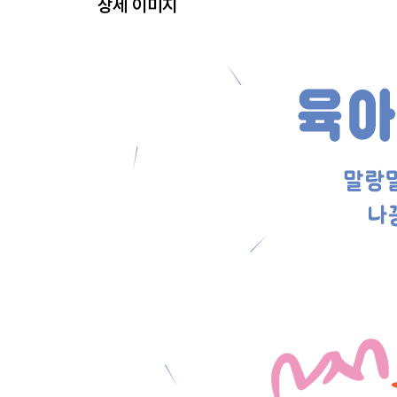
상세 이미지
마흔 엄마
남편의 방
3장 엄마를 그렇게 생각했으면 좋겠어
엄마를 그렇게 생각했으면 좋겠어
이 빠진 나꽁이
천사의 언어
이 봄, 우리는
미운 일곱 살? 미운 엄마!
엄마가 제일 좋아하는 사람
하나와 둘의 공식
하늘이 웃는 초승달
최선을 다해 엄마를 찾는다
엄마 몸 사용 설명서
산후조리원의 기억
숨바꼭질
이 여름 우리는