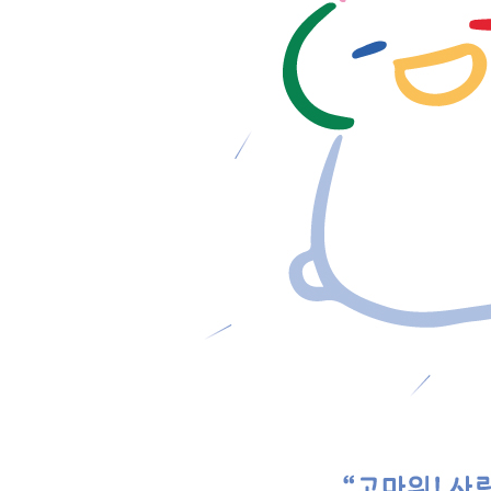
단유 일기
4장 딸에게 쓰는 편지
다 똥이다
평화를 지키는 방법
작은 파티
혼내지 않고 가르쳐 주세요
초등 생활 루프
결혼 10년 차, 우리가 해야 할 일
아이가 100명이라면
1센티미터의 시간
숨 한 조각까지 소중한 너
집으로 가는 길
남편의 등
네 꿈은 뭐니?
맞벌이 부부의 1학년 1학기
아홉 살이 된 너에게