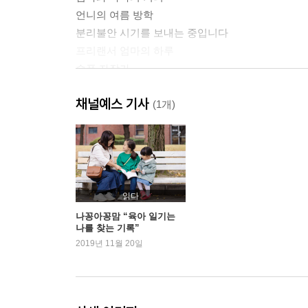
언니의 여름 방학
분리불안 시기를 보내는 중입니다
프리랜서 엄마의 하루
슬픈 자장가
채널예스 기사
2장 너란 아기
(1개)
엄마의 무게
너란 아기
또다시 단풍의 계절
동생 앓이
유축에 대한 기억
읽다
엄마의 열두 달
나꽁아꽁맘 “육아 일기는
나를 찾는 기록”
한 것과 하지 않은 것
2019년 11월 20일
남편에게 쓰는 편지
네가 사랑에 빠졌을 때
유모차 고행
동생이 우는 이유