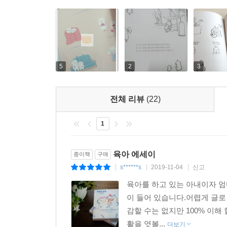
5
2
3
전체 리뷰
(22)
1
육아 에세이
종이책
구매
s******s
2019-11-04
신고
|
|
|
육아를 하고 있는 아내이자 엄
이 들어 있습니다.어렵게 글로
감할 수는 없지만 100% 이해
활을 엿볼...
더보기