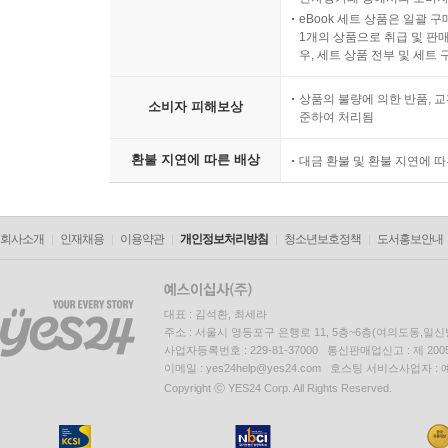
eBook 세트 상품은 일괄 
1개의 상품으로 취급 및 판매
우, 세트 상품 전부 및 세트
상품의 불량에 의한 반품, 교
소비자 피해보상
준하여 처리됨
환불 지연에 따른 배상
대금 환불 및 환불 지연에 
회사소개
인재채용
이용약관
개인정보처리방침
청소년보호정책
도서홍보안내
대표 : 김석환, 최세라
주소 : 서울시 영등포구 은행로 11, 5층~6층(여의도동,일신
사업자등록번호 : 229-81-37000 통신판매업신고 : 제 200
이메일 : yes24help@yes24.com 호스팅 서비스사업자 :
Copyright ⓒ YES24 Corp. All Rights Reserved.