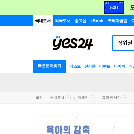
국내도서
외국도서
중고샵
eBook
크레마클럽
C
빠른분야찾기
베스트
신상품
이벤트
바이백
매
웰컴
국내도서
에세이
그림 에세이