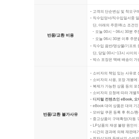
고객의 단순변심 및 착오구
직수입양서/직수입일서중 일
단, 아래의 주문/취소 조건인
오늘 00시 ~ 06시 30분 
반품/교환 비용
오늘 06시 30분 이후 주문
직수입 음반/영상물/기프트 
단, 당일 00시~13시 사이
박스 포장은 택배 배송이 가
소비자의 책임 있는 사유로 
소비자의 사용, 포장 개봉에 
복제가 가능한 상품 등의 포장을 
소비자의 요청에 따라 개별
디지털 컨텐츠인 eBook, 
eBook 대여 상품은 대여 기
모바일 쿠폰 등록 후 취소/환
반품/교환 불가사유
중고상품이 구매확정(자동 
LP상품의 재생 불량 원인이 기
시간의 경과에 의해 재판매가
전자상거래 등에서의 소비자