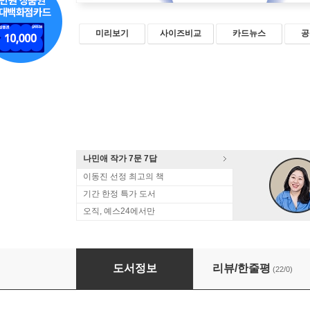
미리보기
사이즈비교
카드뉴스
공
나민애 작가 7문 7답
이동진 선정 최고의 책
기간 한정 특가 도서
오직, 예스24에서만
육아의 감촉
도서정보
리뷰/한줄평
(22/0)