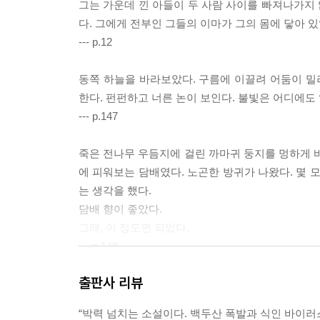
그는 가운데 낀 아들이 두 사람 사이를 빠져나가지 
다. 그에게 전부인 그들의 이마가 그의 몸에 닿아 있
--- p.12
동쪽 하늘을 바라보았다. 구름에 이끌려 어둠이 
한다. 펀펀하고 너른 논이 보인다. 불빛은 어디에도
--- p.147
죽은 전나무 우듬지에 걸린 까마귀 둥지를 멍하게 바
에 피워보는 담배였다. 노곤한 방귀가 나왔다. 몇 
는 생각을 했다.
담배 향이 좋았다.
그래, 이 정도면 되었다.
--- p.148
출판사 리뷰
창을 보았다. 밖은 낙엽이 붕붕 날리고 있었다. 마
종소리라도 들리면 좋을 텐데.
“박력 넘치는 소설이다. 백두산 폭발과 식인 바이러