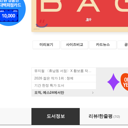
미리보기
사이즈비교
카드뉴스
공
뮤지컬 〈휴남동 서점〉X 황보름 작가 북토크
2026 젊은 작가 1위 : 청예
기간 한정 특가 도서
오직, 예스24에서만
인 더 백
도서정보
리뷰/한줄평
(7/2)