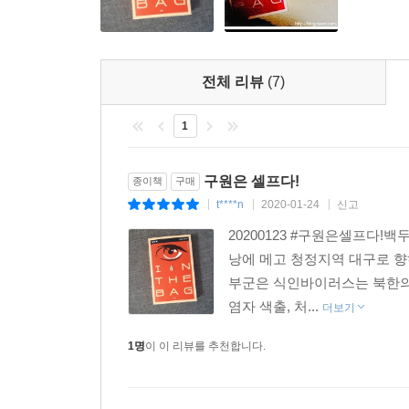
이러한 묵직한 소재와 주제가 작가의 탄탄한 문장
긴장시킨다. 독자는 원고지 1200매에 이르는
설계했는지 이해하며 카타르시스를 느끼게 된다.
전체 리뷰
(7)
결말에 이르러 유독 전율이 이는 이유는 예상치
1
이야기”(연상호 감독)하기 때문이다. 종말이라는
이끌어나가는 평범하고도 매력적인 주인공, 속도
구원은 셀프다!
종이책
구매
세계로 독자들을 초대한다.
t****n
2020-01-24
신고
|
|
|
20200123 #구원은셀프다!
“그는 가운데 낀 아들이 두 사람 사이를 빠져나가지
낭에 메고 청정지역 대구로 향
아들 이마가 배에 닿았다. 아내 이마가 어깨에 닿았
부군은 식인바이러스는 북한의
그에게 전부인 그들의 이마가 그의 몸에 닿아 있었다.”
염자 색출, 처...
더보기
1명
이 이 리뷰를 추천합니다.