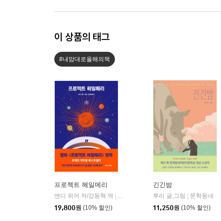
이 상품의 태그
#내맘대로올해의책
프로젝트 헤일메리
긴긴밤
앤디 위어 저/강동혁 역
알에이치코리아(RHK)
루리 글,그림
문학동네
|
|
19,800
원
(10% 할인)
11,250
원
(10% 할인)