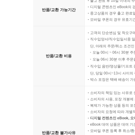
출고 완료 후 10일 이내의 
디지털 콘텐츠인 eBook의 
반품/교환 가능기간
중고상품의 경우 출고 완료일
모바일 쿠폰의 경우 유효기간(
고객의 단순변심 및 착오구
직수입양서/직수입일서중 일
단, 아래의 주문/취소 조건인
오늘 00시 ~ 06시 30분 
반품/교환 비용
오늘 06시 30분 이후 주문
직수입 음반/영상물/기프트 
단, 당일 00시~13시 사이
박스 포장은 택배 배송이 가
소비자의 책임 있는 사유로 
소비자의 사용, 포장 개봉에 
복제가 가능한 상품 등의 포장을 
소비자의 요청에 따라 개별
디지털 컨텐츠인 eBook, 
eBook 대여 상품은 대여 기
모바일 쿠폰 등록 후 취소/환
반품/교환 불가사유