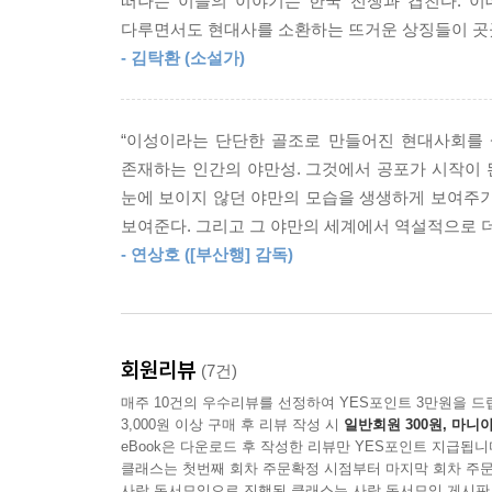
떠나는 이들의 이야기는 한국 전쟁과 겹친다. 이
고성능 아웃도어 손목시계로 치밀하게 계산해 피난
다루면서도 현대사를 소환하는 뜨거운 상징들이 곳
고군분투하는 길 위의 기록이며 탈출담이다. 125
- 김탁환 (소설가)
그의 유일한 목표.
여정은 보란 듯이 험난하다. 비감염자라면, 비감
“이성이라는 단단한 골조로 만들어진 현대사회를 
살육 식인하는 일단, 감염자 색출이라는 명분으로 
존재하는 인간의 야만성. 그것에서 공포가 시작이
독자들은 한국 전쟁을, 한반도의 이데올로기 문제를
눈에 보이지 않던 야만의 모습을 생생하게 보여주기
보여준다. 그리고 그 야만의 세계에서 역설적으로 
청정 지대에 다다라 동민이 아이를 무사히 대구까
- 연상호 ([부산행] 감독)
내면을 정면으로 들여다보게 한다.
가족이란 정말 불굴의 힘을 주는 존재일까?
인간의 야만성은 어디까지 제 얼굴을 드러낼까?
회원리뷰
(7건)
어떤 상황에서도 인간성을 잃지 않는다는 건 어떤 
매주 10건의 우수리뷰를 선정하여 YES포인트 3만원을 드
절대적 외로움 상태에서 동료란 어떤 존재일까?
3,000원 이상 구매 후 리뷰 작성 시
일반회원 300원, 마니아
희망이 없다면 인간이 생존해야 하는 이유는 무엇일
eBook은 다운로드 후 작성한 리뷰만 YES포인트 지급됩니
대체 인간이 지켜야 할 마지막 선(善)은 무엇일까?
클래스는 첫번째 회차 주문확정 시점부터 마지막 회차 주문
사락 독서모임으로 진행된 클래스는 사락 독서모임 게시판