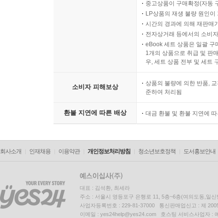
중고상품이 구매확정(자동 
LP상품의 재생 불량 원인이 기
시간의 경과에 의해 재판매가
전자상거래 등에서의 소비자
eBook 세트 상품은 일괄 
1개의 상품으로 취급 및 판매
우, 세트 상품 전부 및 세트
상품의 불량에 의한 반품, 교
소비자 피해보상
준하여 처리됨
환불 지연에 따른 배상
대금 환불 및 환불 지연에 
회사소개
인재채용
이용약관
개인정보처리방침
청소년보호정책
도서홍보안내
대표 : 김석환, 최세라
주소 : 서울시 영등포구 은행로 11, 5층~6층(여의도동,일신
사업자등록번호 : 229-81-37000 통신판매업신고 : 제 200
이메일 : yes24help@yes24.com 호스팅 서비스사업자 :