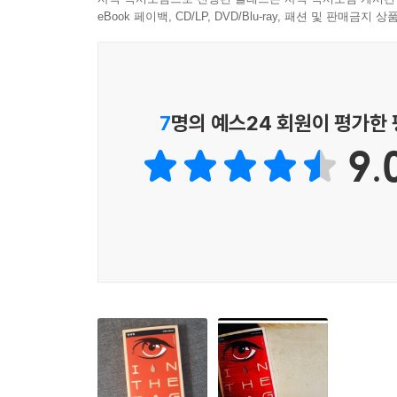
eBook 페이백, CD/LP, DVD/Blu-ray, 패션 및 판매금
“아나카, 옳고 그름은 말이야. 지킬 게 있는 사람에게
인간의 선은 각자 다 다르니까. 선을 묻는 네 질문에 
결말을 쉬이 짐작할 수 없는 40여 일간의 긴박한 여
7
명의 예스24 회원이 평가한
한반도 특유의 아포칼립스 세계에서 더욱 빛을 발
9.
『인 더 백』은 우리 주변에서 흔히 볼 수 있는
선보여온 그 어떤 작품보다 인간의 복잡한 내면을 
주인공이 제 아이를 지키기 위해 감행하는 도덕적 일
독자가 있기는 할까. 이 시대의 가장 평범한 아버지
부정(夫情 )의 깊은 시련이라고 할 수 있다.
동시에 작가는 개인의 내면을 국가라는 거시 관점에
전쟁과 겹친다. 이데올로기가 얹히고, 권력 집단의
다루면서도 현대사를 소환해내는 상징들을 곳곳에 