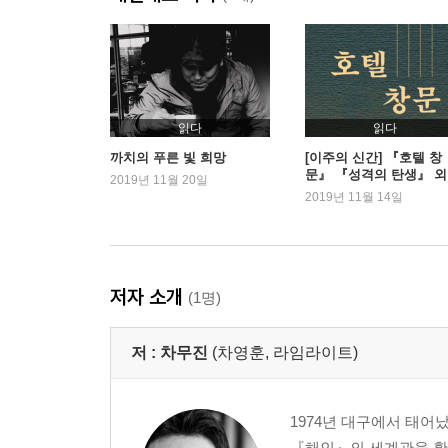
읽다
읽다
까치의 푸른 빛 희망
[이주의 신간] 『호텔 창
문』 『성격의 탄생』 외
2019년 11월 20일
2019년 11월 14일
저자 소개
(1명)
저 :
차무진
(차영훈, 라임라이트)
1974년 대구에서 태어
『해인』의 세계관을 확장