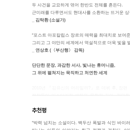
--- p.153
두 사건을 교묘하게 엮어 한반도 전체를 흔든다.
근미래를 다루면서도 현대사를 소환하는 뜨거운 상
아들 입에 자신의 엄지를 물게 하고 연신 등을 쓸었
_ 김탁환 (소설가)
다.
--- p.211
“포스트 아포칼립스 장르의 매력을 최대치로 보여준
그리고 그 야만의 세계에서 역설적으로 더욱 빛을 
세상이 이토록 지저분한 것은 각자 지켜야 할 것이
_ 연상호 (〈부산행〉 감독)
있다는 뜻이리라.
선과 악은 애초부터 존재하지 않았다.
단단한 문장, 과감한 서사, 빛나는 휴머니즘,
인간에게는 그저 각자 소중한 무엇만 존재할 뿐. 아
그 위에 펼쳐지는 묵직하고 처연한 세계
로 대답했다. 아무리 원망해도 합리를 보여주지 않았
--- p.373
2010년 『김유신의 머리일까?』로 데뷔 후, 장
전작들이 미스터리적 색채와 문학적 깊이, 정밀
“아나카, 옳고 그름은 말이야. 지킬 게 있는 사람에게
박진감 넘치면서도 현실감 있게 묘사하며 거기서 
가 대답하지 않은 이유가 그거야.”
추천평
여주-충주-문경을 거쳐, 낙동강-금오산을 넘어, 마
--- p.388
“박력 넘치는 소설이다. 백두산 폭발과 식인 바이러
백두산이 폭발하고 식인 바이러스가 퍼진 한반도.