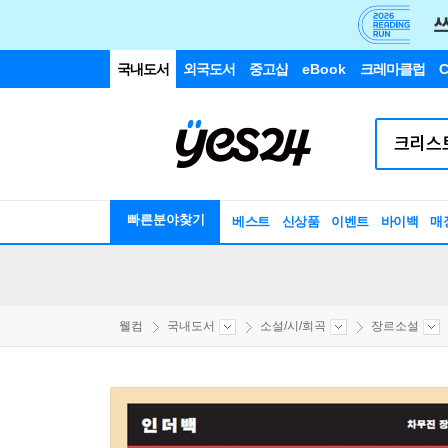
국내도서
외국도서
중고샵
eBook
크레마클럽
C
빠른분야찾기
베스트
신상품
이벤트
바이백
매
웰컴
국내도서
소설/시/희곡
장르소설