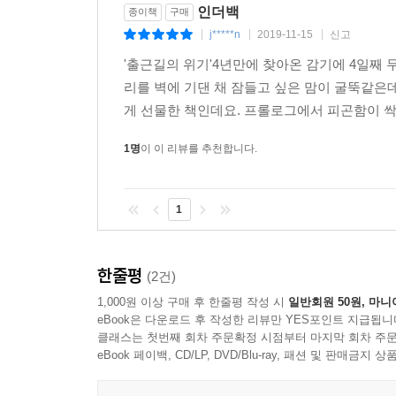
인더백
종이책
구매
j*****n
2019-11-15
신고
|
|
|
'출근길의 위기'4년만에 찾아온 감기에 4일째
리를 벽에 기댄 채 잠들고 싶은 맘이 굴뚝같은
게 선물한 책인데요. 프롤로그에서 피곤함이 싹
1명
이 이 리뷰를 추천합니다.
1
한줄평
(2건)
1,000원 이상 구매 후 한줄평 작성 시
일반회원 50원, 마니
eBook은 다운로드 후 작성한 리뷰만 YES포인트 지급됩니
클래스는 첫번째 회차 주문확정 시점부터 마지막 회차 주문
eBook 페이백, CD/LP, DVD/Blu-ray, 패션 및 판매금