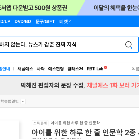
D/LP
DVD/BD
문구
/GIFT
티켓
독서유형검사
장안내
채널예스
사락
예스펀딩
클래스24
RBTI Lab
여
독서유형검사
박혜진 편집자의 문장 수집,
채널예스 1화 보러 가
학습법일반
아이를 위한 하루 한 줄 인문학
소득공제
아이를 위한 하루 한 줄 인문학 2종