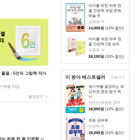
아이를 위한 하루 한
줄 인문학 유럽 문화
예술 편
김종원 저
14,400
원
(10% 할인)
아이를 위한 하루 한
줄 인문학 2종 세트
김종원 저
26,100
원
(10% 할인)
 물결 : 6인의 그림책 작가
이 분야 베스트셀러
더보기
생기부를 결정하는 최
년 08월 23일
상위권 중등 탐구 독
서
펼쳐보기
박은선,배혜림 공저
18,900
원
(10% 할인)
초등 공부력
손병목 저
18,000
원
(10% 할인)
는 하루 한 줄 인문학
자