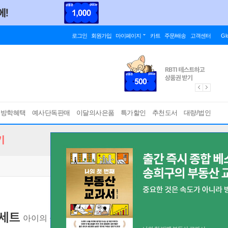
로그인
회원가입
마이페이지
카트
주문/배송
고객센터
Gl
름방학혜택
예사단독판매
이달의사은품
특가할인
추천도서
대량/법인
기
 세트
아이의 공부 태도가 바뀌는 하루 한 줄 인문학/아이를