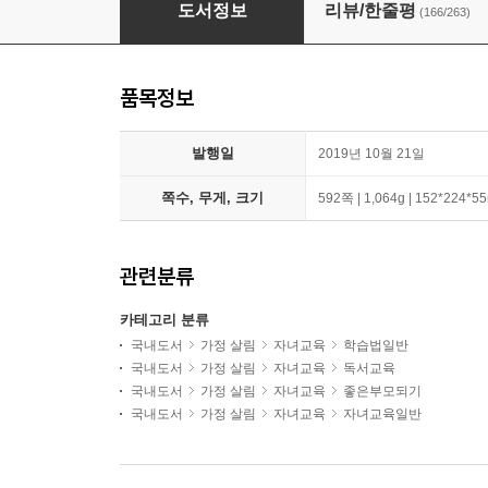
아이를 위한 하루 한 줄 인문학 2종 세트
도서정보
리뷰/한줄평
(166/263)
품목정보
발행일
2019년 10월 21일
쪽수, 무게, 크기
592쪽 | 1,064g | 152*224*
관련분류
카테고리 분류
국내도서
가정 살림
자녀교육
학습법일반
국내도서
가정 살림
자녀교육
독서교육
국내도서
가정 살림
자녀교육
좋은부모되기
국내도서
가정 살림
자녀교육
자녀교육일반