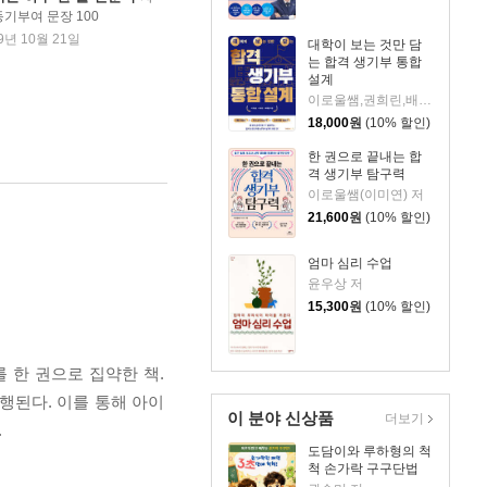
기부여 문장 100
9년 10월 21일
대학이 보는 것만 담
는 합격 생기부 통합
설계
이로울쌤,권희린,배혜림 저
18,000
원
(10% 할인)
한 권으로 끝내는 합
격 생기부 탐구력
이로울쌤(이미연) 저
21,600
원
(10% 할인)
엄마 심리 수업
윤우상 저
15,300
원
(10% 할인)
 한 권으로 집약한 책.
진행된다. 이를 통해 아이
이 분야 신상품
더보기
.
도담이와 루하형의 척
척 손가락 구구단법