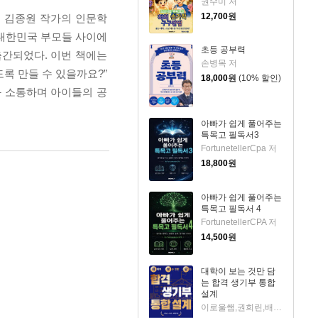
권수미 저
12,700
원
하는 김종원 작가의 인문학
 대한민국 부모들 사이에
초등 공부력
 출간되었다. 이번 책에는
손병목 저
록 만들 수 있을까요?”
18,000
원
(10% 할인)
과 소통하며 아이들의 공
아빠가 쉽게 풀어주는
특목고 필독서3
FortunetellerCpa 저
18,800
원
아빠가 쉽게 풀어주는
특목고 필독서 4
FortunetellerCPA 저
14,500
원
대학이 보는 것만 담
는 합격 생기부 통합
설계
이로울쌤,권희린,배혜림 저