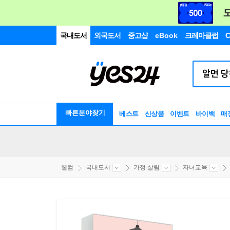
국내도서
외국도서
중고샵
eBook
크레마클럽
C
빠른분야찾기
베스트
신상품
이벤트
바이백
매
웰컴
국내도서
가정 살림
자녀교육