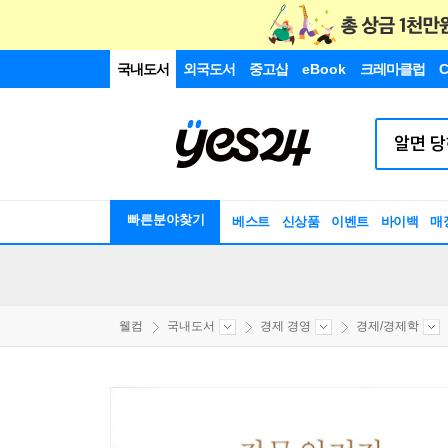
국내도서
외국도서
중고샵
eBook
크레마클럽
C
빠른분야찾기
베스트
신상품
이벤트
바이백
매
웰컴
국내도서
경제 경영
경제/경제학