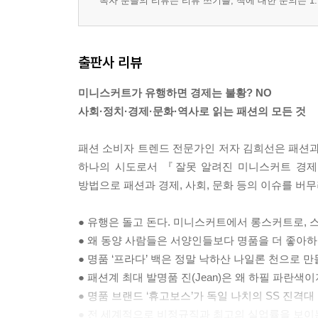
독자 분들의 리뷰는 리뷰 쓰기를, 책에 대한 문의는 1:
청담동 며느리 룩, 트위드 슈트 ‘샤넬 룩’
트위드 슈트 | 리틀 블랙 드레스 | 샤넬 No.5 | 2.55 
출판사 리뷰
할리우드 패셔니스타 ‘헵번 룩’
미니스커트가 유행하면 경제는 불황? NO
영화 속 최고의 패션 「티파니에서 아침을」 | 「로마
사회·정치·경제·문화·역사로 읽는 패션의 모든 것
60s’ Look
패션 소비자 트렌드 전문가인 저자 김희선은 패션과 
‘아재 룩’에서 댄디한 비틀즈 ‘모즈 룩’으로 | 상류층 
하나의 시도로서 『잘못 알려진 미니스커트 경제
방법으로 패션과 경제, 사회, 문화 등의 이슈를 버무
패션 최대의 발명품, 진(Jean)!
서부 개척시대 진 : 리바이스 501 | 노동자의 진에서
● 유행은 돌고 돈다. 미니스커트에서 롱스커트로, 스
● 왜 동양 사람들은 서양인들보다 명품을 더 좋아하
미국의 부병제와 ‘히피 룩’
● 명품 ‘프라다’ 백은 정말 낙하산 나일론 천으로 
베트남 전쟁이 촉발시킨 미국의 히피 문화 | 히피와 
● 패션계 최대 발명품 진(Jean)은 왜 하필 파란색이
● 명품 브랜드 ‘휴고보스’가 독일 나치의 SS 진격
영국의 IMF 구제 금융과 ‘펑크 룩’
● 전 세계적으로 비정규직과 최고의 실업률을 보이는 