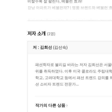
비쌀수록 잘 팔린다, 베블런 효과!
강남 아파트가 베블런재? | 명품 브랜드와 베블런 
주가 지수 곡선과 유행 주기 곡선이 닮았다 _밴드왜
쏠림! 군중 심리! | 행동 경제학으로 풀어 보는 패션
저자 소개
(1명)
옷이 다 닳지도 않았는데 패션은 왜 자꾸만 변하는 
패션의 기본 속성, 변화! | 패션, 넌 어디로 가는 거니
저 :
김희선
(김선숙)
사회의 중앙 연령값이 패션 방향을 결정한다! 이제 
패션학자로 불리길 바라는 저자 김희선은 서울
한국인의 평균 연령은 42세 | 그레이네상스 시대가 
위를 취득하였다. 이후 미국 콜로라도 주립대학교 
학교, 고려대학교 등에서 패션 트렌드 강의를
2부 명품 경제학
션 소비자 트렌드 전문가...
3만 달러 시대의 명품 소비
왜 보테가 베네타가 좋은 거지? | 3만 달러 시대의 
작가의 다른 상품
이웃나라 중국의 명품 소비