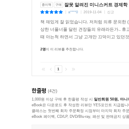
잘못 알려진 미니스커트 경제학
종이책
구매
a****0
2019-11-04
신고
|
|
|
책 재밌게 잘 읽었습니다. 저처럼 의류 문외한 (
상한 너풀너풀 달린 견장들의 유래라든가.. 휴
때 아는척 하면서 그냥 고개만 끄덕이고 있던것들
2명
이 이 리뷰를 추천합니다.
1
한줄평
(4건)
1,000원 이상 구매 후 한줄평 작성 시
일반회원 50원, 마니
eBook은 다운로드 후 작성한 리뷰만 YES포인트 지급됩니
클래스는 첫번째 회차 주문확정 시점부터 마지막 회차 주문
eBook 페이백, CD/LP, DVD/Blu-ray, 패션 및 판매금