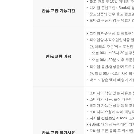
출고 완료 후 10일 이내의 
디지털 콘텐츠인 eBook의 
반품/교환 가능기간
중고상품의 경우 출고 완료일
모바일 쿠폰의 경우 유효기간(
고객의 단순변심 및 착오구
직수입양서/직수입일서중 일
단, 아래의 주문/취소 조건인
오늘 00시 ~ 06시 30분 
반품/교환 비용
오늘 06시 30분 이후 주문
직수입 음반/영상물/기프트 
단, 당일 00시~13시 사이
박스 포장은 택배 배송이 가
소비자의 책임 있는 사유로 
소비자의 사용, 포장 개봉에 
복제가 가능한 상품 등의 포장을 
소비자의 요청에 따라 개별
디지털 컨텐츠인 eBook, 
eBook 대여 상품은 대여 기
모바일 쿠폰 등록 후 취소/환
반품/교환 불가사유