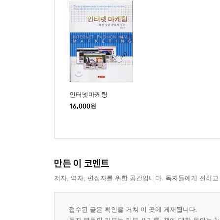
세계 2위 경제 대국 중국 | 소황제 바링허우, 주링
동양은 명품 브랜드의 천국?
명품이 뭐~지? | 리처드 니스벳의 동서양 문화의 차
양극화 시대의 씁쓸한 명품 사랑
세계적 부의 양극화 | 끊어진 계층 사다리 | 4차 
인터넷마케팅
16,000
원
내가 아는 이 브랜드는 언제부터 명품 브랜드였던 
선진국 패션 산업의 발전 | 명품 브랜드의 등장
세계 명품 패션의 중심지! 얼마나 알고 있니?
만든 이 코멘트
럭셔리 궁정의 나라, 프랑스(에르메스 · 루이비통) 
룩’의 나라. 미국(캘빈 클라인) | ‘버버리’와 ‘펑크
저자, 역자, 편집자를 위한 공간입니다. 독자들에게 전하고
실험 국가, 아방가르드 일본(겐조 · 이세이 미야케)
접수된 글은 확인을 거쳐 이 곳에 게재됩니다.
3부 ‘룩(LOOK)’의 경제학