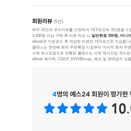
대영 제국이 IMF 구제 금융을?? | 신자유주의 ‘
● 4차 산업혁명 사회가 되면 모든 사람에게 혜택이 
피스톨즈’
회원리뷰
늘 옷을 살 때마다 어떤 옷을 사야 할지 망설이
(5건)
참고문헌
잊어버린 옷들도 많다. 어떻게 하면 시기적절하게
매주 10건의 우수리뷰를 선정하여 YES포인트 3만원을 드
찾아보기
3,000원 이상 구매 후 리뷰 작성 시
일반회원 300원, 마니아
가진 한정된 자원으로 다양한 스타일로 오래 입을 수
eBook은 다운로드 후 작성한 리뷰만 YES포인트 지급됩니
합리적으로 트렌드에 맞춰 옷을 선택하는 요령을 일
클래스는 첫번째 회차 주문확정 시점부터 마지막 회차 주문
이론’ 같은 패션 이론을 경제 이론과 접목시켜 패
사락 독서모임으로 진행된 클래스는 사락 독서모임 게시판
국가의 명품 브랜드 등장, 명품의 민낯, 명품 브랜드
eBook 페이백, CD/LP, DVD/Blu-ray, 패션 및 판매금
등을 구체적으로 소개함으로써 풍부한 패션 상식을 
패션니스타를 꿈꾸지만 기대에 미치지 못하는 패션
않고 읽는 다면 옷장 속의 옷이 풍부하지 않아도 
4
명의 예스24 회원이 평가한
패션에 대한 관심은 많지만 접근하기가 쉽지 않
10.
있다.