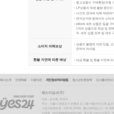
중고상품이 구매확정(자동 
LP상품의 재생 불량 원인이 기
시간의 경과에 의해 재판매가
전자상거래 등에서의 소비자
eBook 세트 상품은 일괄 
1개의 상품으로 취급 및 판매
우, 세트 상품 전부 및 세트
상품의 불량에 의한 반품, 교
소비자 피해보상
준하여 처리됨
환불 지연에 따른 배상
대금 환불 및 환불 지연에 
회사소개
인재채용
이용약관
개인정보처리방침
청소년보호정책
도서홍보안내
대표 : 김석환, 최세라
주소 : 서울시 영등포구 은행로 11, 5층~6층(여의도동,일신
사업자등록번호 : 229-81-37000 통신판매업신고 : 제 200
이메일 : yes24help@yes24.com 호스팅 서비스사업자 :