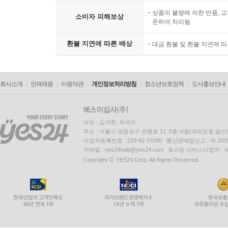
상품의 불량에 의한 반품, 교
소비자 피해보상
준하여 처리됨
환불 지연에 따른 배상
대금 환불 및 환불 지연에 
회사소개
인재채용
이용약관
개인정보처리방침
청소년보호정책
도서홍보안내
대표 : 김석환, 최세라
주소 : 서울시 영등포구 은행로 11, 5층~6층(여의도동,일신
사업자등록번호 : 229-81-37000 통신판매업신고 : 제 200
이메일 : yes24help@yes24.com 호스팅 서비스사업자 :
Copyright ⓒ YES24 Corp. All Rights Reserved.