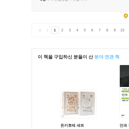
1
2
3
4
5
6
7
8
9
10
이 책을 구입하신 분들이 산
분야 연관 책
돈키호테 세트
안과 