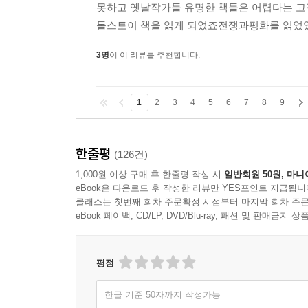
못하고 옛날작가들 유명한 책들은 어렵다는 고
톨스토이 책을 읽게 되었죠전쟁과평화를 읽었었는
3명
이 이 리뷰를 추천합니다.
1
2
3
4
5
6
7
8
9
한줄평
(126건)
1,000원 이상 구매 후 한줄평 작성 시
일반회원 50원, 마니
eBook은 다운로드 후 작성한 리뷰만 YES포인트 지급됩니
클래스는 첫번째 회차 주문확정 시점부터 마지막 회차 주문
eBook 페이백, CD/LP, DVD/Blu-ray, 패션 및 판매금
평점
한글 기준 50자까지 작성가능