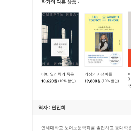
작가의 다른 상품
이반 일리치의 죽음
거장의 사생아들
이
0
10,620
원
(10% 할인)
19,800
원
(10% 할인)
1
역자 : 연진희
연세대학교 노어노문학과를 졸업하고 동대학원 