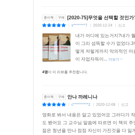
그것이야말로 진실이야.’(본문 중에서)
[2020-75]무엇을 선택할 것
종이책
구매
『안나 카레니나』는 1935년 그레타 가르보를 주
s********7
2020-12-24
신고
|
|
|
계속해서 영화로 만들어졌다. 이 소설은 1878년 처
내가 어디에 있는거지?내가 뭘 
장르로 재탄생하면서 영원한 고전으로서의 가치가 
이 그리 섬뜩할 수가 없었다.
떻게 저렇게까지 악의적인 마
이 자업자득이...
더보기
4명
이 이 리뷰를 추천합니다.
안나 까레니나
종이책
구매
c**********2
2020-12-08
신고
|
|
|
영화로 봐서 내용은 알고 있었어요 그러다가 작
도 봤어요 그 교수님 말씀에 따르면 이 책의 
젊은 청년을 만나 점점 자신이 가진것을 다 잃게되