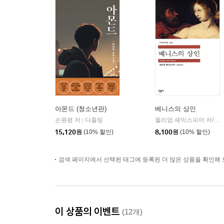
아몬드 (청소년판)
베니스의 상인
손원평 저
다즐링
윌리엄 셰익스피어 저/최종철 역
|
15,120
원
(10% 할인)
8,100
원
(10% 할인)
검색 페이지에서 선택된 태그에 등록된 더 많은 상품을 확인해 
이 상품의 이벤트
(12개)