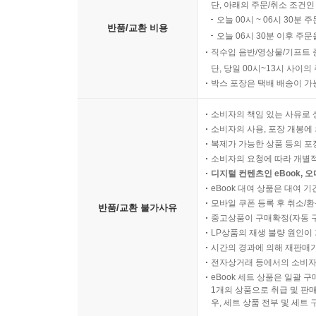
단, 아래의 주문/취소 조건인
오늘 00시 ~ 06시 30분 
반품/교환 비용
오늘 06시 30분 이후 주문
직수입 음반/영상물/기프트 
단, 당일 00시~13시 사이
박스 포장은 택배 배송이 가
소비자의 책임 있는 사유로 
소비자의 사용, 포장 개봉에 
복제가 가능한 상품 등의 포장을 
소비자의 요청에 따라 개별
디지털 컨텐츠인 eBook, 
eBook 대여 상품은 대여 기
모바일 쿠폰 등록 후 취소/환
반품/교환 불가사유
중고상품이 구매확정(자동 
LP상품의 재생 불량 원인이 기
시간의 경과에 의해 재판매가
전자상거래 등에서의 소비자
eBook 세트 상품은 일괄 
1개의 상품으로 취급 및 판매
우, 세트 상품 전부 및 세트