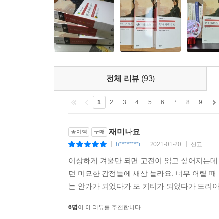
못한다는 것을 깨달으면서, 안나는 브론스키에 
느낀다.
‘의식의 흐름’ 기법으로 제임스 조이스, 버지니아 울
영화, TV 드라마, 발레, 연극, 뮤지컬, 오페라 등
전체 리뷰
(93)
『안나 카레니나』는 여러 인물들의 시선을 통해 
샅샅이 읽어 낸다. 각각의 인물들이 자신의 내면 
1
2
3
4
5
6
7
8
9
되는 동시에, 인물들은 더욱 생명력 있는 인물로
톨스토이가 『안나 카레니나』에서 보여 준 이러한
재미나요
종이책
구매
작가들에게로 계승되어 발전했다.
h********r
2021-01-20
신고
|
|
|
이상하게 겨울만 되면 고전이 읽고 싶어지는데 
‘저 남자는 날 안다고 생각한 모양이야. 이 세상의
던 미묘한 감정들에 새삼 놀라요. 너무 어릴 
말하듯, 내가 아는 건 나 자신의 욕구야. 저 아이
는 안가가 되었다가 또 키티가 되었다가 도리아가
그녀는 아이스크림 장수를 불러 세운 두 소년을 
젖은 얼굴을 훔치고 있었다. ‘우리 모두 달콤하고
6명
이 이 리뷰를 추천합니다.
갖지 못하면 레빈이라도 갖겠다는 거야. 그래서 날