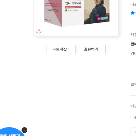
레
재
판
파트너샵
공유하기
Y
결
배
배