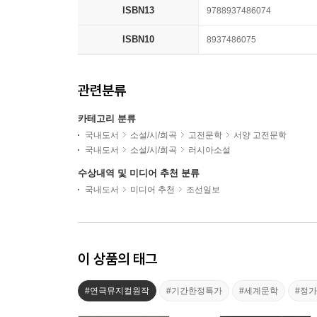
ISBN13
9788937486074
ISBN10
8937486075
관련분류
카테고리 분류
국내도서
소설/시/희곡
고전문학
서양 고전문학
국내도서
소설/시/희곡
러시아소설
수상내역 및 미디어 추천 분류
국내도서
미디어 추천
조선일보
이 상품의 태그
#연극뮤지컬원작
#기간한정특가
#세계문학
#정