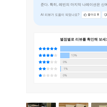
“행복한 가정은 모두 모습이 비슷하고, 불행한 가정
준다. 특히, 레빈의 마지막 나레이션은 신
스테판 오블론스키 공작이 가정교사와 바람을 피운
AI 리뷰가 도움이 되었나요?
좋아요
0
카레니나가 이들을 화해시키기 위해 모스크바로 온
노력으로 부부는 화해를 하지만, 오히려 안나는
키티에게 구애하던 중이었으나 그 역시 안나에게 
버린다. 그러나 안나와 브론스키가 주위를 의식하지
별점별로 리뷰를 확인해 보세
돌아가 그곳에 파묻혀 지내면서, 농촌과 농민 문제
13%
한편 안나는 브론스키와의 관계를 남편에게 숨기며
0%
챈다. 마침내 안나는 남편에게 사실을 대담하게 
하는데, 안나는 그럴수록 더욱 그에 대한 증오심
1%
파장을 일으킨다. 둘은 사회에서 싸늘하게 외면당한
0%
키티는 마음의 병을 얻어 외국으로 휴양을 떠났다
확인하고, 마침내 둘은 결혼하게 된다. 한편 안나
브론스키의 어머니는 안나를 더욱 미워하며 둘 사이를
안나는 점점 더 브론스키에게 집착하게 된다. 다