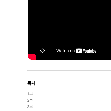
목차
1부
2부
3부