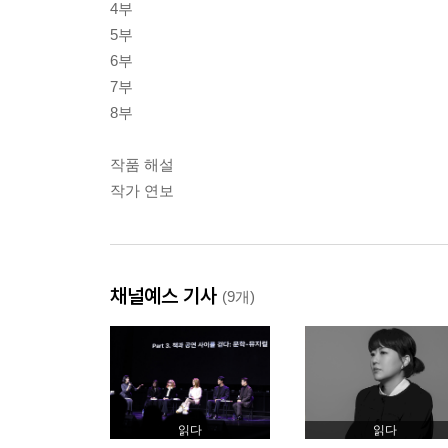
4부
5부
6부
7부
8부
작품 해설
작가 연보
채널예스 기사
(9개)
읽다
읽다