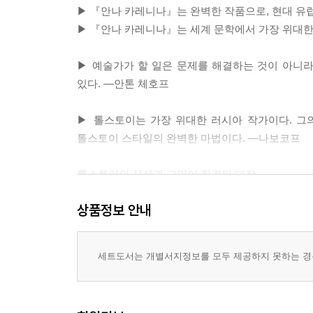
▶ 『안나 카레니나』는 완벽한 작품으로, 현대 유럽
▶ 『안나 카레니나』는 세계 문학에서 가장 위대한
▶ 예술가가 할 일은 문제를 해결하는 것이 아니
있다. ―안톤 체호프
▶ 톨스토이는 가장 위대한 러시아 작가이다. 그
톨스토이 스타일의 완벽한 마법이다. ―나보코프
톨스토이의 사상과 고민이 집결된 대작
상품정보 안내
『안나 카레니나』는 안나와 레빈이라는 주요 인
관리인 알렉세이 카레닌의 아내로, 둘 사이에는 
어느 날 젊은 백작과 사랑에 빠지고 사교계에서도
세트도서는 개별서지정보를 모두 제공하지 못하는 경우
살아간다. 사랑하는 여인에게 청혼했다가 거절당한
태도, 가치관 등 모든 것에서 상반돼 보이는 이 두
신념, 결혼 제도 등 그 자신이 고민하던 문제에 대