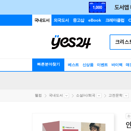
국내도서
외국도서
중고샵
eBook
크레마클럽
C
빠른분야찾기
베스트
신상품
이벤트
바이백
매
웰컴
국내도서
소설/시/희곡
고전문학
소