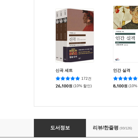
신곡 세트
인간 실격
172건
26,100
원
(10% 할인)
8,100
원
(10%
안나 카레니나 세트
도서정보
리뷰/한줄평
(93/126)