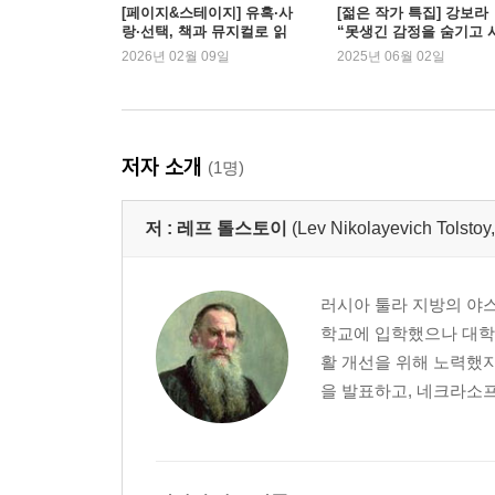
[페이지&스테이지] 유혹·사
[젊은 작가 특집] 강보라
랑·선택, 책과 뮤지컬로 읽
“못생긴 감정을 숨기고 
는 ‘안나 카레니나’ | 예스24
는 인물에게 관심이 있어
2026년 02월 09일
2025년 06월 02일
요”
저자 소개
(1명)
저 :
레프 톨스토이
(Lev Nikolayevich T
러시아 툴라 지방의 야스
학교에 입학했으나 대학
활 개선을 위해 노력했지
을 발표하고, 네크라소