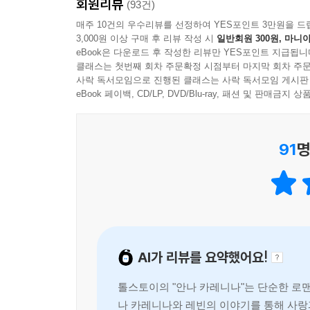
회원리뷰
(93건)
톨스토이는 인류에게 주어진 철학적, 사상적 문제를 
매주 10건의 우수리뷰를 선정하여 YES포인트 3만원을 드
3,000원 이상 구매 후 리뷰 작성 시
일반회원 300원, 마니아
구체적이고 경험적인 시공간과 인물을 창조하여, 
eBook은 다운로드 후 작성한 리뷰만 YES포인트 지급됩니
카레니나』에 등장하는 수많은 인물들은 그들 나름
클래스는 첫번째 회차 주문확정 시점부터 마지막 회차 주문
독자들은 삶의 진실을 깨닫게 된다.
사락 독서모임으로 진행된 클래스는 사락 독서모임 게시판
eBook 페이백, CD/LP, DVD/Blu-ray, 패션 및 판매금
『안나 카레니나』의 인물들 가운데는 톨스토이 자신
영지는 톨스토이의 영지 야스나야 폴랴나와 유사
91
명
것으로 알려졌다. 더욱 중요한 점으로는 레빈이 가진
자신의 사상을 레빈에게 그대로 반영한 듯 보이기도 
『안나 카레니나』는 수없이 많은 내적 고리를 품고 
발견의 ‘즐거움’은 안나와 레빈이 살았던 시공간
축적된 삶과 『안나 카레니나』의 등장인물의 삶을 
AI가 리뷰를 요약했어요!
스스로 만들어 낸 사회 제도와 구조 속에서 고민하고
톨스토이의 "안나 카레니나"는 단순한 로맨
파헤친다
나 카레니나와 레빈의 이야기를 통해 사랑