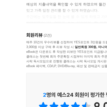
예상외 지출내역을 확인할 수 있게 하였으며 월간 
있고 가족 일정 관리를 할 수 있게 하였습니다.
주간에는 일주일을 한 눈에 볼 수 있게 하였고 
반영하였습니다. 엄마가 쓰는 다이어리, 할 일목
제작하였습니다.
회원리뷰
(2건)
연간 수입지출 일람, 정기 예적금 적립 내역, 노후
매주 10건의 우수리뷰를 선정하여 YES포인트 3만원을 드
3,000원 이상 구매 후 리뷰 작성 시
일반회원 300원, 마니아
보다 자세하기 관리할 수 있도록 하였습니다. 차계
eBook은 다운로드 후 작성한 리뷰만 YES포인트 지급됩니
따로 관리할 수 있게 제공합니다.
클래스는 첫번째 회차 주문확정 시점부터 마지막 회차 주문
아끼는 것만이 능사가 아니라 집안에 있는 물건의 
사락 독서모임으로 진행된 클래스는 사락 독서모임 게시판
있게 중고거래 사이트 및 사용앱을 QR코드로 확인
eBook 페이백, CD/LP, DVD/Blu-ray, 패션 및 판매금
우리 가족 10년 수입과 지출란과 라이프 플랜은 가족
세우고 준비할 수 있도록 하고 있습니다.
연간 전기, 가스, 수도 등 공과금을 12개월로 
2
명의 예스24 회원이 평가한
해당 월에 대해 생각해 볼 수 있도록 하고 있습니다.
9.