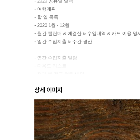
- 2020 공유일 달력
- 여행계획
- 할 일 목록
- 2020 1월~ 12월
- 월간 캘린더 & 예결산 & 수입내역 & 카드 이용 명
- 일간 수입지출 & 주간 결산
- 연간 수입지출 일람
- 다용도 리스트
- 정기 예.적금 적립 내역
- 노후 준비 적립 내역
상세 이미지
- 보낸 선물 리스트 / 받은 선물 리스트
- 가족 절약 요주의 / 통신비 내역
- 소모품 차계부
- 차계부
- 건강기록표
- 중고 거래 내역
- 중고물품 정리 요령/ 중고거래 사이트