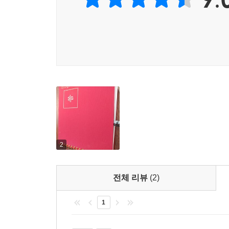
신문기사나 방송에 나오는 작지만 탄탄한 식당, 가
가지 공통점이 있는데 이들 서민 부자의 비밀은
올바른 소비 생활을 하도록 자신을 늘 돌아본다는
저축액 목표를 얼마로 할지 계획하고 반성할 수 있습니
가계부는 현명한 소비 생활을 돕는 좋은 도구입니다
시간이 들어가는 정성을 들여야 하고 복잡하기 때문
몰아 쓰기 편하고, 한 눈에 파악하기 쉽고, 또 보기
클래식한 느낌의 표지를 넘기면 심플하면서도 감각
가벼운 마음으로 꾸준히 기록할 수 있습니다. 또
2
라이프스타일에 맞게, 현금과 체크카드, 신용카드
스케줄러, 가계부인 『2020 가계부 씀』과 함께 20
전체 리뷰
(2)
생각이 바뀌면 습관이 바뀌고, 습관이 바뀌면 행동이
1
바뀐다 - 윌리엄 제임스(1842년~1910년)