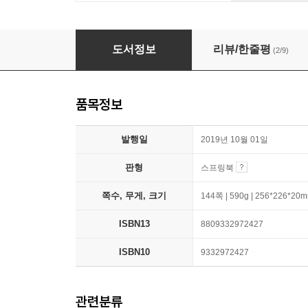
2020 가계부 씀
도서정보
리뷰/한줄평
(2/9)
품목정보
발행일
2019년 10월 01일
판형
스프링북
쪽수, 무게, 크기
144쪽 | 590g | 256*226*20
ISBN13
8809332972427
ISBN10
9332972427
관련분류