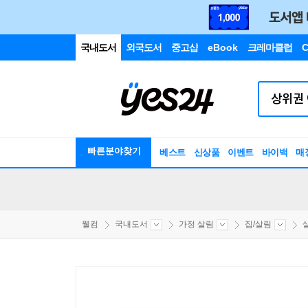
국내도서
외국도서
중고샵
eBook
크레마클럽
C
빠른분야찾기
베스트
신상품
이벤트
바이백
매
웰컴
국내도서
가정 살림
집/살림