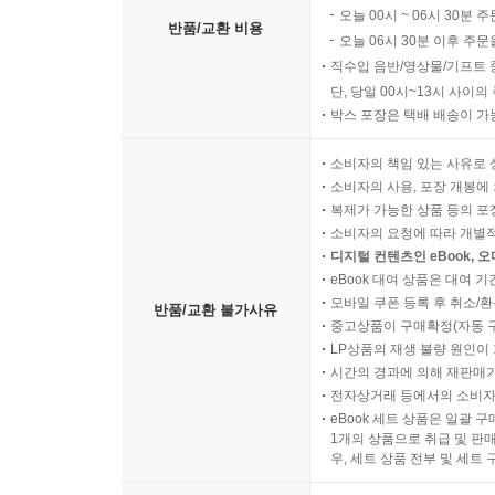
오늘 00시 ~ 06시 30분 
반품/교환 비용
오늘 06시 30분 이후 주문
직수입 음반/영상물/기프트 
단, 당일 00시~13시 사이
박스 포장은 택배 배송이 가
소비자의 책임 있는 사유로 
소비자의 사용, 포장 개봉에 
복제가 가능한 상품 등의 포장을 
소비자의 요청에 따라 개별
디지털 컨텐츠인 eBook, 
eBook 대여 상품은 대여 기
모바일 쿠폰 등록 후 취소/환
반품/교환 불가사유
중고상품이 구매확정(자동 
LP상품의 재생 불량 원인이 기
시간의 경과에 의해 재판매가
전자상거래 등에서의 소비자
eBook 세트 상품은 일괄 
1개의 상품으로 취급 및 판매
우, 세트 상품 전부 및 세트