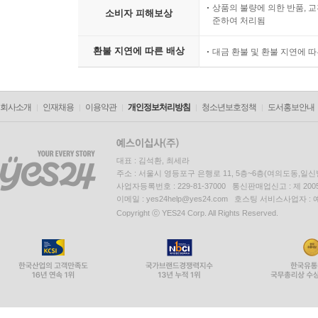
상품의 불량에 의한 반품, 교
소비자 피해보상
준하여 처리됨
환불 지연에 따른 배상
대금 환불 및 환불 지연에 
회사소개
인재채용
이용약관
개인정보처리방침
청소년보호정책
도서홍보안내
대표 : 김석환, 최세라
주소 : 서울시 영등포구 은행로 11, 5층~6층(여의도동,일신
사업자등록번호 : 229-81-37000 통신판매업신고 : 제 200
이메일 : yes24help@yes24.com 호스팅 서비스사업자 :
Copyright ⓒ YES24 Corp. All Rights Reserved.