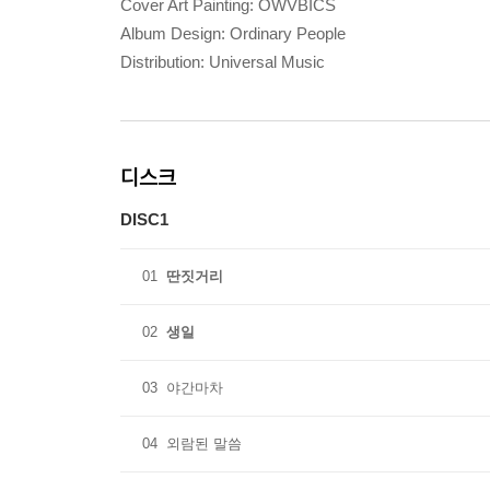
Cover Art Painting: OWVBICS
Album Design: Ordinary People
Distribution: Universal Music
디스크
DISC1
01
딴짓거리
02
생일
03
야간마차
04
외람된 말씀