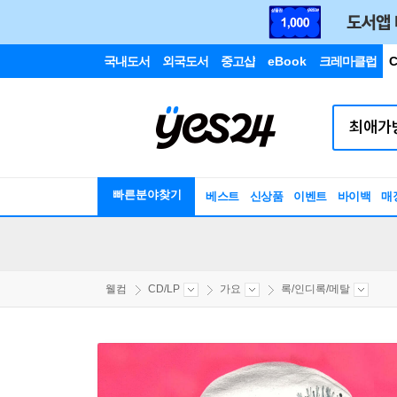
국내도서
외국도서
중고샵
eBook
크레마클럽
C
빠른분야찾기
베스트
신상품
이벤트
바이백
매
웰컴
CD/LP
가요
록/인디록/메탈