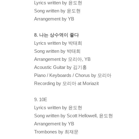
Lyrics written by 윤도현
Song written by 윤도현
Arrangement by YB
8. 나는 상수역이 좋다
Lyrics written by 박태희
Song written by 박태희
Arrangement by 모리아, YB
Acoustic Guitar by 김기홍
Piano / Keyboards / Chorus by 모리아
Recording by 모리아 at Moriazit
9. 10E
Lyrics written by 윤도현
Song written by Scott Hellowell, 윤도현
Arrangement by YB
Trombones by 최재문