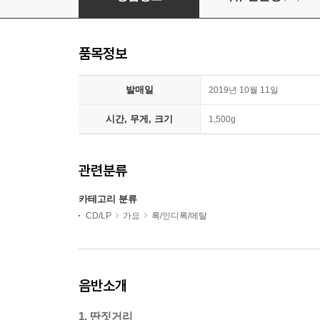
품목정보
발매일
2019년 10월 11일
시간, 무게, 크기
1,500g
관련분류
카테고리 분류
CD/LP
가요
록/인디록/메탈
음반소개
1. 딴짓거리