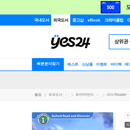
국내도서
외국도서
중고샵
eBook
크레마클럽
C
빠른분야찾기
베스트
신상품
이벤트
바이백
매
웰컴
외국도서
유아/어린이
리더 Reader
소
외