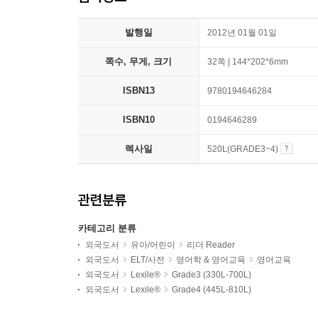
발행일
2012년 01월 01일
쪽수, 무게, 크기
32쪽 | 144*202*6mm
ISBN13
9780194646284
ISBN10
0194646289
렉사일
520L(GRADE3~4)
관련분류
카테고리 분류
외국도서
유아/어린이
리더 Reader
외국도서
ELT/사전
영어학 & 영어교육
영어교육
외국도서
Lexile®
Grade3 (330L-700L)
외국도서
Lexile®
Grade4 (445L-810L)