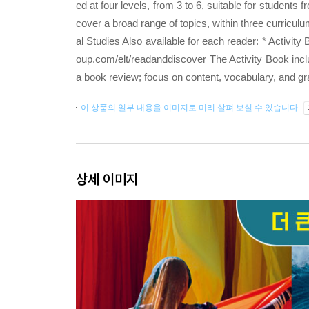
ed at four levels, from 3 to 6, suitable for student
cover a broad range of topics, within three curricu
al Studies Also available for each reader: * Activ
oup.com/elt/readanddiscover The Activity Book inclu
a book review; focus on content, vocabulary, and g
이 상품의 일부 내용을 이미지로 미리 살펴 보실 수 있습니다.
상세 이미지