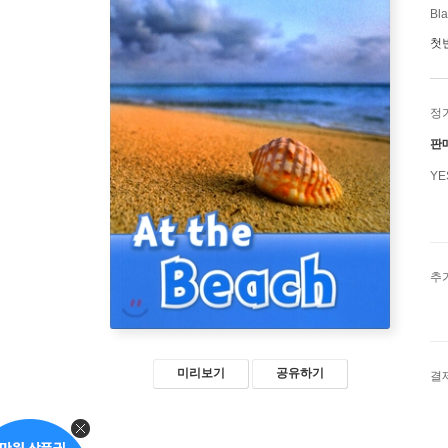
Bl
첫
정
판
Y
추
미리보기
공유하기
결