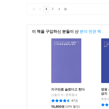
1
2
이 책을 구입하신 분들이 산
분야 연관 책
지구만큼 슬펐다고 한다
영원 
금지
신철규 저
문학동네
|
육호수
87건
10,800
원
(10% 할인)