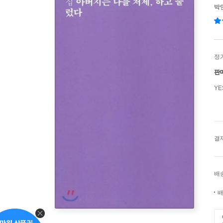
박
정
판
Y
결
배
배