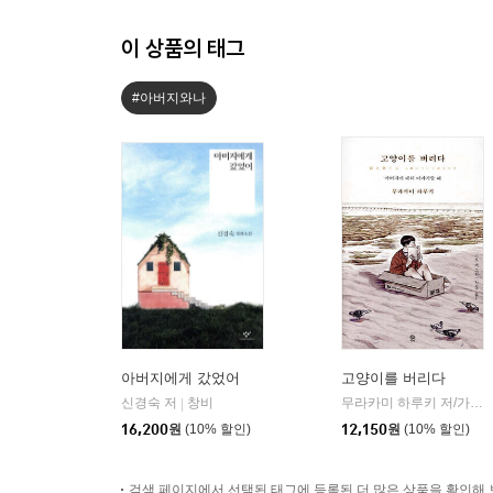
이 상품의 태그
#아버지와나
아버지에게 갔었어
고양이를 버리다
신경숙 저
창비
무라카미 하루키 저/가오 옌 그림/김난주 역
|
16,200
원
(10% 할인)
12,150
원
(10% 할인)
검색 페이지에서 선택된 태그에 등록된 더 많은 상품을 확인해 