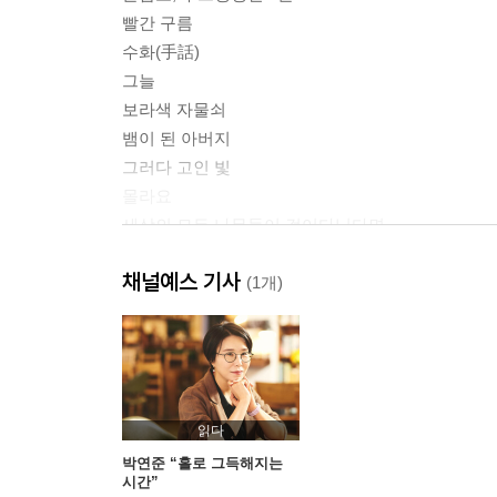
빨간 구름
수화(手話)
그늘
보라색 자물쇠
뱀이 된 아버지
그러다 고인 빛
몰라요
세상의 모든 나무들이 걸어다닌다면
가벼운 역사
채널예스 기사
위험한 기류
(1개)
빙하기
물빛, 정오
나무의 약력
2부 창백한 잠
읽다
이게 다예요
박연준 “홀로 그득해지는
시간”
일요일