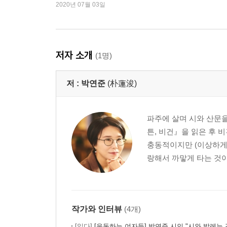
2020년 07월 03일
창백한 잠
사과의 고단함
환절기
소혹성 B612호에 혼자 남은 꽃
저자 소개
(1명)
겨울의 고도(高度)
웅크리다
저 :
박연준
(朴蓮浚)
봄, 우아한 게임
겨울의 중심
모두 다 사라진 것은 아닌
파주에 살며 시와 산문을 
서른
튼, 비건』을 읽은 후 
빈센트
충동적이지만 (이상하게
기억은 청동빛으로 굳는다
랑해서 까맣게 타는 것이 
봄비가 차마, 귀[耳]가 되어 내리는
3부 푸른 증발
가장 맑은 늪
작가와 인터뷰
(4개)
푸른 멍이 흰 잠이 되기까지
[읽다]
[운동하는 여자들] 박연준 시인 "시와 발레는 같은 곳을