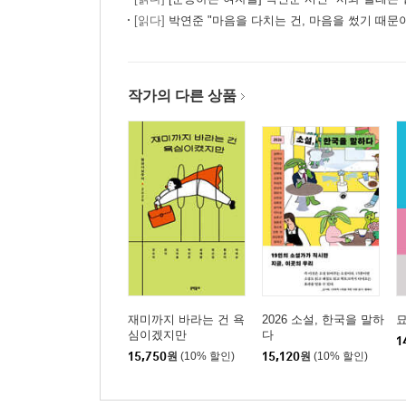
하품
[읽다]
박연준 "마음을 다치는 건, 마음을 썼기 때문
융단, 모르핀, 매니큐어에게
노란 꼭대기
한 송이 사자가 시들었다, 질주하듯이
작가의 다른 상품
밤
유난히 파란
꽃집
두 마리 물고기
돌아보면 뒤가 파란
예감
마음 얼레를 푸는 밤
산책
긴 잠
연애의 그늘
재미까지 바라는 건 욕
2026 소설, 한국을 말하
심이겠지만
다
1
15,750
원
(10% 할인)
15,120
원
(10% 할인)
4부 소문들
꽃띠 아버지