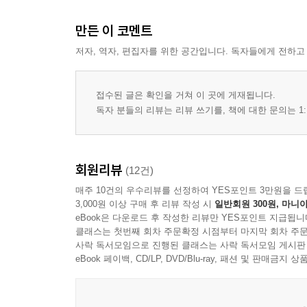
나무
캐러멜의 말
만든 이 코멘트
가벼운 숲
저자, 역자, 편집자를 위한 공간입니다. 독자들에게 전하고
앰뷸런스
아네모네
매스미디어
접수된 글은 확인을 거쳐 이 곳에 게재됩니다.
사라진 얼굴
독자 분들의 리뷰는 리뷰 쓰기를, 책에 대한 문의는 1:
마지막 페이지
가느다랗게 붉은
여름의 끝
회원리뷰
(12건)
새끼 고양이
매주 10건의 우수리뷰를 선정하여 YES포인트 3만원을 드
잠든 호리병
3,000원 이상 구매 후 리뷰 작성 시
일반회원 300원, 마니아
바지를 벗다가
eBook은 다운로드 후 작성한 리뷰만 YES포인트 지급됩니
클래스는 첫번째 회차 주문확정 시점부터 마지막 회차 주문
마음 이사
사락 독서모임으로 진행된 클래스는 사락 독서모임 게시판
eBook 페이백, CD/LP, DVD/Blu-ray, 패션 및 판매금
해설｜이런 사랑의 노래
｜신형철(문학평론가)