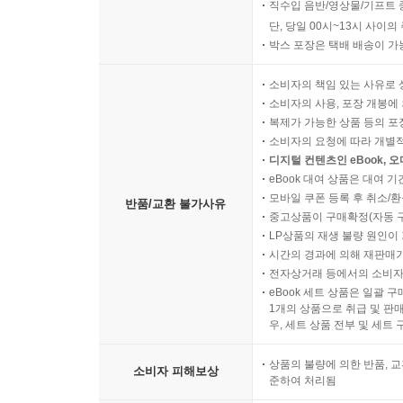
직수입 음반/영상물/기프트 
단, 당일 00시~13시 사이
박스 포장은 택배 배송이 가
소비자의 책임 있는 사유로 
소비자의 사용, 포장 개봉에 
복제가 가능한 상품 등의 포장을 
소비자의 요청에 따라 개별
디지털 컨텐츠인 eBook, 
eBook 대여 상품은 대여 기
모바일 쿠폰 등록 후 취소/환
반품/교환 불가사유
중고상품이 구매확정(자동 
LP상품의 재생 불량 원인이 기
시간의 경과에 의해 재판매가
전자상거래 등에서의 소비자
eBook 세트 상품은 일괄 
1개의 상품으로 취급 및 판매
우, 세트 상품 전부 및 세트
상품의 불량에 의한 반품, 교
소비자 피해보상
준하여 처리됨