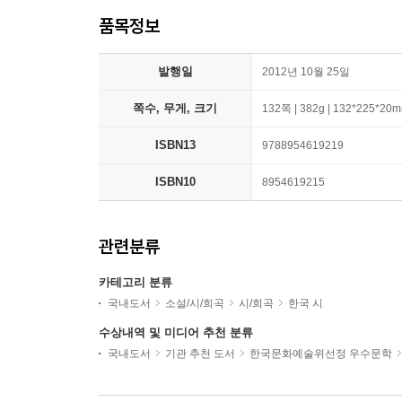
품목정보
발행일
2012년 10월 25일
쪽수, 무게, 크기
132쪽 | 382g | 132*225*20
ISBN13
9788954619219
ISBN10
8954619215
관련분류
카테고리 분류
국내도서
소설/시/희곡
시/희곡
한국 시
수상내역 및 미디어 추천 분류
국내도서
기관 추천 도서
한국문화예술위선정 우수문학