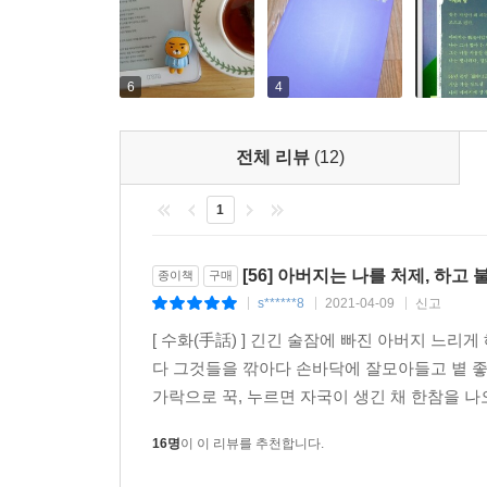
6
4
전체 리뷰
(12)
1
[56] 아버지는 나를 처제, 하고 
종이책
구매
s******8
2021-04-09
신고
|
|
|
[ 수화(手話) ] 긴긴 술잠에 빠진 아버지 느
다 그것들을 깎아다 손바닥에 잘모아들고 볕 좋
가락으로 꾹, 누르면 자국이 생긴 채 한참을 나
16명
이 이 리뷰를 추천합니다.