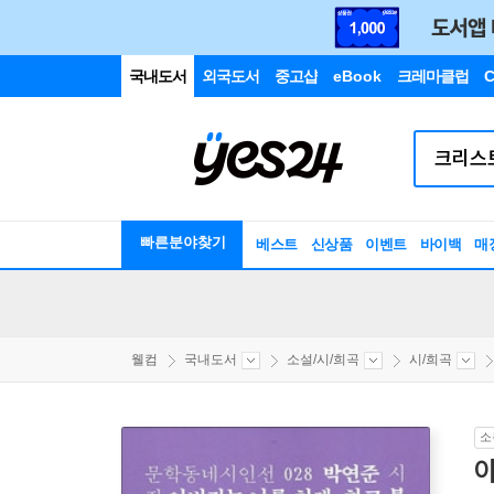
국내도서
외국도서
중고샵
eBook
크레마클럽
C
빠른분야찾기
베스트
신상품
이벤트
바이백
매
웰컴
국내도서
소설/시/희곡
시/희곡
소
아