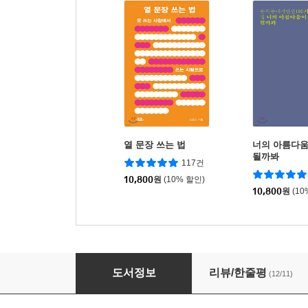
열 문장 쓰는 법
너의 아름다움
될까봐
117건
10,800
원
(10% 할인)
10,800
원
(10
아버지는 나를 처제, 하고 불렀다
도서정보
리뷰/한줄평
(12/11)