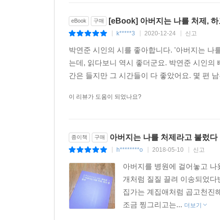
[eBook] 아버지는 나를 처제, 
eBook
구매
k*****3
2020-12-24
신고
|
|
|
박연준 시인의 시를 좋아합니다. '아버지는 나
는데, 읽다보니 역시 좋더군요. 박연준 시인의
간은 들지만 그 시간들이 다 좋았어요. 몇 편 남은 
이 리뷰가 도움이 되었나요?
아버지는 나를 처제라고 불렀다
종이책
구매
h********o
2018-05-10
신고
|
|
|
아버지를 병원에 걸어놓고 나
개처럼 질질 끌려 이송되었다
집가는 계집애처럼 곱고천진해
조금 찡그리고는...
더보기