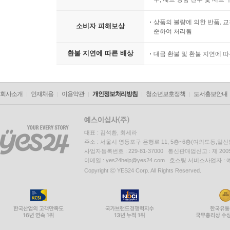
상품의 불량에 의한 반품, 교
소비자 피해보상
준하여 처리됨
환불 지연에 따른 배상
대금 환불 및 환불 지연에 
회사소개
인재채용
이용약관
개인정보처리방침
청소년보호정책
도서홍보안내
대표 : 김석환, 최세라
주소 : 서울시 영등포구 은행로 11, 5층~6층(여의도동,일신
사업자등록번호 : 229-81-37000 통신판매업신고 : 제 200
이메일 : yes24help@yes24.com 호스팅 서비스사업자 :
Copyright ⓒ YES24 Corp. All Rights Reserved.