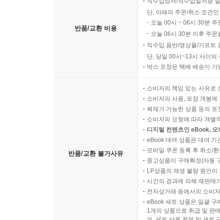
직수입양서/직수입일서중 일
단, 아래의 주문/취소 조건인
오늘 00시 ~ 06시 30분 
반품/교환 비용
오늘 06시 30분 이후 주문
직수입 음반/영상물/기프트 
단, 당일 00시~13시 사이
박스 포장은 택배 배송이 가
소비자의 책임 있는 사유로 
소비자의 사용, 포장 개봉에 
복제가 가능한 상품 등의 포장을 
소비자의 요청에 따라 개별
디지털 컨텐츠인 eBook, 
eBook 대여 상품은 대여 기
모바일 쿠폰 등록 후 취소/환
반품/교환 불가사유
중고상품이 구매확정(자동 
LP상품의 재생 불량 원인이 기
시간의 경과에 의해 재판매가
전자상거래 등에서의 소비자
eBook 세트 상품은 일괄 
1개의 상품으로 취급 및 판매
우, 세트 상품 전부 및 세트