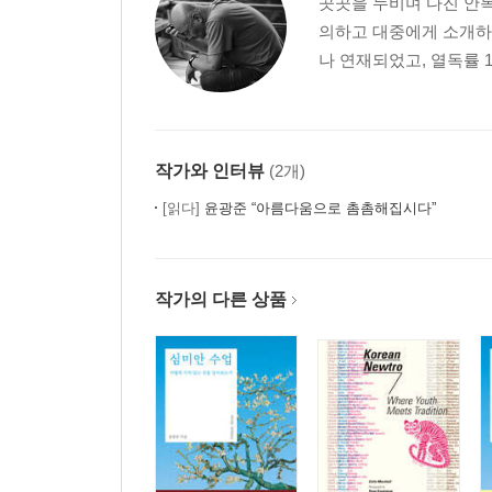
곳곳을 누비며 다진 안목
의하고 대중에게 소개하는
나 연재되었고, 열독률 1
작가와 인터뷰
(2개)
[읽다]
윤광준 “아름다움으로 촘촘해집시다”
작가의 다른 상품