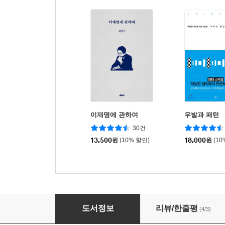
이재명에 관하여
우발과 패턴
30건
13,500
원
(10% 할인)
18,000
원
(10
잘 찍은 사진 한 장
도서정보
리뷰/한줄평
(4/3)