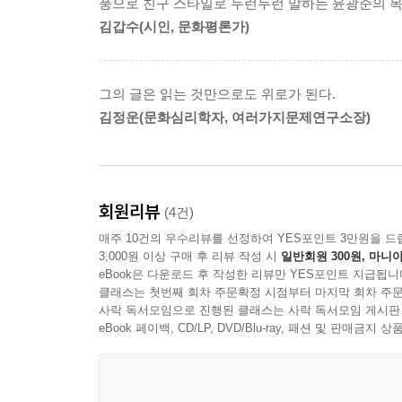
풍으로 친구 스타일로 두런두런 말하는 윤광준의 목
김갑수(시인, 문화평론가)
카메라가 아니라 사람이 사진 찍는다: 사진 잘 찍는
수동카메라에서 자동카메라로, 다시 디지털카메라
‘신상’ 디지털카메라들은 화질이나 기능 면에서 예
그의 글은 읽는 것만으로도 위로가 된다.
원하는 대로 낼 수 있다. 그런데도 사람들은 여전히
김정운(문화심리학자, 여러가지문제연구소장)
‘어떻게 하면 사진을 잘 찍을 수 있나요?’라는 물음
등록하는 대부분의 수강생은 몇 번 넘기지 못하고 
귀찮기 때문이다. 아주 단순한 일 같지만 쉽게 실천
회원리뷰
(4건)
두루 살피며 잘 찍은 사진들을 많이 접하는 것도 사진
매주 10건의 우수리뷰를 선정하여 YES포인트 3만원을 드
사진광이 되려면 사진을 많이 보아야 하는 것은 당
3,000원 이상 구매 후 리뷰 작성 시
일반회원 300원, 마니아
eBook은 다운로드 후 작성한 리뷰만 YES포인트 지급됩니
사진을 잘 찍으려면 무엇을 찍어야 하는가도 많은 사
클래스는 첫번째 회차 주문확정 시점부터 마지막 회차 주문
사락 독서모임으로 진행된 클래스는 사락 독서모임 게시판
버려야 한다. 인간은 가질 수 없는 대상과 이룰 
eBook 페이백, CD/LP, DVD/Blu-ray, 패션 및 판매금
자신의 이야기나 관심사를 표현하는 것부터 차근차
등의 노력이 의미 있는 사진을 만들어준다. 저자는 