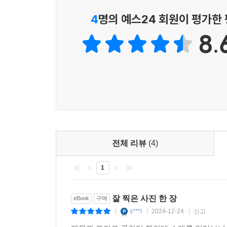
무엇보다 중요한 것은 ‘프레임 안에서 황제의 권위를
4
명의 예스24 회원이 평가한
사람들은 사진을 찍을 때마다 남의 눈을 의식하고 
것이 목표다. 무엇을 찍든 제 마음이고, 감시하는
8.
사진이 만들어진다고 저자는 말한다.
멋진 사진이 멋진 인생이다: 윤광준의 사진론과 인
저자 윤광준이 이번 책에서 가장 들려주고 싶어 
것이다. 사진을 찍으면서 너무 심각해하거나 남보다
몸에 익히고, 자신만의 이야기를 담아 의미를 창조하
이것은 저자가 가지고 있는 삶에 대한 신념과도 
전체 리뷰
(4)
소문난 그의 인생론은 ‘멋진 사진이 멋진 인생’이라
취미와 물건에 대한 관심을 키워오면서 철학자로 
1
잘 사는 삶에 대한 성찰의 기록으로 귀결된다”라는
단순히 사진을 찍는 기술을 알려주는 것이 아니라
잘 찍은 사진 한 장
eBook
구매
끊임없이 환기시켜주기 때문이라 할 수 있다.
s***l
2024-12-24
신고
|
|
|