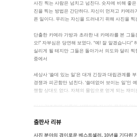
사진 찍는 사람은 넘치고 넘친다. 숫자에 비해 좋은
진을 찍는 방법은 간단하다. 자신이 먼저고 카메라
픈 일이다. 우리는 자신을 드러내기 위해 사진을 찍
단출한 카메라 가방과 초라한 내 카메라를 본 그들은
오!” 자부심은 당연해 보였다. “예! 잘 알겠습니다
실리게 될 테지만 그들은 돌아가서 의도와 달리 찍힌
중에서
세상사 ‘쓸데 있는 일’은 대개 긴장과 대립관계를
경쟁과 피곤함만 넘친다. ‘쓸데없어 보이는 일’인 
쟁할 상대도 없다. 자체의 몰입으로 얻게 되는 재미
다시 강조하면 기종의 선택이란 자신의 목적에 맞는
모른다. 메이커의 관심은 수단과 방법을 가리지 않
출판사 리뷰
연하게 대처하는 방법은 하나다. 신제품을 갖고 싶은
사진 분야의 경이로운 베스트셀러, 10년을 기다린 
---「카메라와 오디오와 자동차」중에서