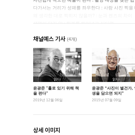
다가서는 거리가 성패를 좌우한다 : 사람 사진 찍을
왜 생각한 대로 찍히지 않을까? : 눈과 렌즈의 차이
생명이 담긴 알 : 한계를 뛰어넘고 싶다면
여자들에게 : 사진과 창조적 삶
채널예스 기사
바보 같은 년 : 아름다움을 저장하는 법
(4개)
2부: 찍는 이와 카메라가 편안해지려면
볼펜과 카메라의 대차대조표 : 사진 찍기의 비용
신기루를 오아시스로 만드는 법 : 찍은 사진 즐기기
선학의 발자국은 후학의 길 : 나의 사진 멘토
읽다
읽다
카메라와 오디오와 자동차 : 카메라 선택의 기준
윤광준 "홀로 있기 위해 책
윤광준 “사진이 별건가, 
을 편다"
생을 담으면 되지”
필요한 카메라를 분류해 보면 : 크기와 스펙
2019년 12월 06일
2015년 07월 09일
O양의 이야기 : 생동감 있는 사진을 찍으려면
보석만큼 비싼 데는 이유가 있다 : 독일제 렌즈 vs 
너의 진실을 보여줘! : 나만의 스타일 만들기
빛 그리고 그림자 : 조명의 위력
상세 이미지
동신 형! 제발 자동 노출로 사진 찍으세요 : A, S, P