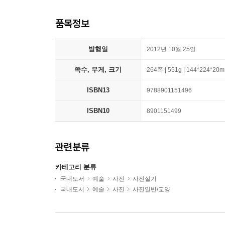
품목정보
발행일
2012년 10월 25일
쪽수, 무게, 크기
264쪽 | 551g | 144*224*20
ISBN13
9788901151496
ISBN10
8901151499
관련분류
카테고리 분류
국내도서
예술
사진
사진실기
국내도서
예술
사진
사진일반/교양