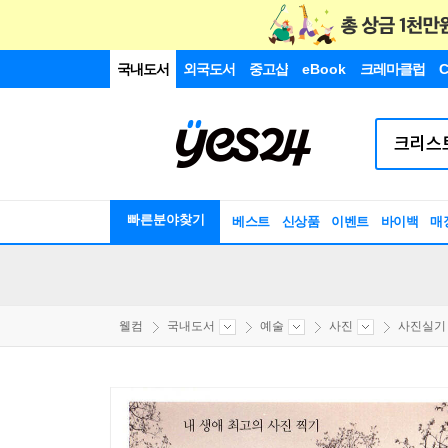
국내도서
외국도서
중고샵
eBook
크레마클럽
C
빠른분야찾기
베스트
신상품
이벤트
바이백
매
웰컴
국내도서
예술
사진
사진실기