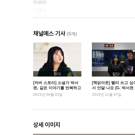
마르타
지렛대
우선순위
비밀
채널예스 기사
안전
(5개)
폼페이
친한 언니
약속
신데렐라
파티
읽다
읽다
마리아
[커버 스토리] 소설가 박서
[책읽아웃] 빨리 쓰고 싶
련, 같은 이야기를 반복하고
서 안달 나요 (G. 박서련
평가
싶지 않다
가)
2023년 04월 03일
2019년 11월 07일
신
작가의 말
상세 이미지