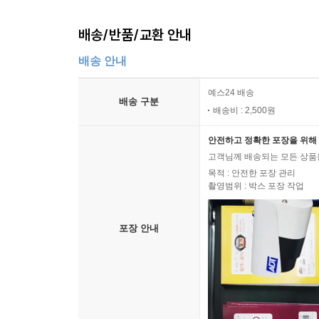
배송/반품/교환 안내
배송 안내
예스24 배송
배송 구분
배송비 : 2,500원
안전하고 정확한 포장을 위해 
고객님께 배송되는 모든 상품을
목적 : 안전한 포장 관리
촬영범위 : 박스 포장 작업
포장 안내