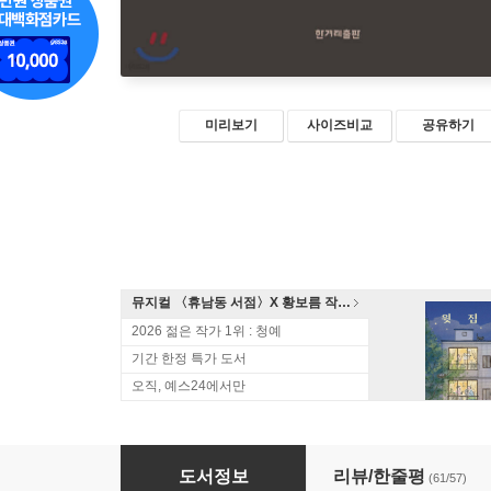
미리보기
사이즈비교
공유하기
뮤지컬 〈휴남동 서점〉X 황보름 작가 북토크
2026 젊은 작가 1위 : 청예
기간 한정 특가 도서
오직, 예스24에서만
마르타의 일
도서정보
리뷰/한줄평
(61/57)