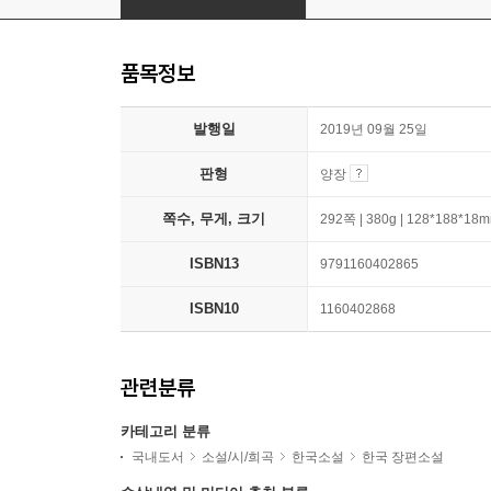
품목정보
발행일
2019년 09월 25일
판형
양장
쪽수, 무게, 크기
292쪽 | 380g | 128*188*18
ISBN13
9791160402865
ISBN10
1160402868
관련분류
카테고리 분류
국내도서
소설/시/희곡
한국소설
한국 장편소설