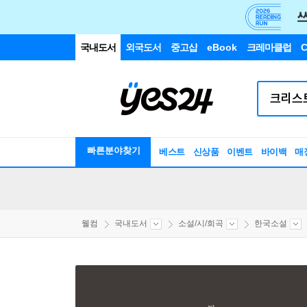
국내도서
외국도서
중고샵
eBook
크레마클럽
C
빠른분야찾기
베스트
신상품
이벤트
바이백
매
웰컴
국내도서
소설/시/희곡
한국소설