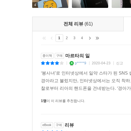
4
전체 리뷰
(61)
1
2
3
4
마르타의 일
종이책
구매
p*****9
2020-04-23
신고
|
|
|
‘봉사녀’로 인터넷상에서 일약 스타가 된 SNS
경아라고 불렀지만, 인터넷상에서는 오직 착하
찰로부터 리아의 핸드폰을 건네받는다. ‘경아가 자
1명
이 이 리뷰를 추천합니다.
리뷰
eBook
구매