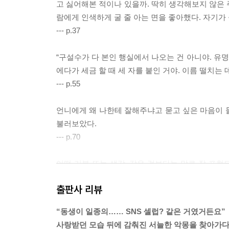
고 싫어해본 적이나 있을까. 딱히 생각해보지 않은 
람에게 인색하게 굴 줄 아는 면을 좋아했다. 자기가
--- p.37
“구설수가 다 본인 행실에서 나오는 건 아니야. 유명
에다가 세금 할 때 세 자를 붙인 거야. 이름 떨치는
--- p.55
언니에게 왜 나한테 잘해주냐고 묻고 싶은 마음이 들
불러보았다.
--- p.70
어떤 기분 또는 생각, 같은 것보다는 말로 잘 표
싶었다.
출판사 리뷰
--- p.120
“동생이 일종의…… SNS 셀럽? 같은 거였거든요”
공식적으로 경아의 죽음은 자살이었고, 실제로 경아
사랑받던 모습 뒤에 감춰진 서늘한 악몽을 찾아가