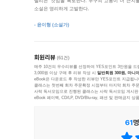
떨리는’ 것임을 폭로한다. 누구의 고통이 더 큰지
소설은 영리하게 고발한다.
“어느 날 예수가 그 자매의 집에 방문했는데, 언
앉아 예수의 가르침을 듣고 있었다는 이야기. (…
- 윤이형 (소설가)
여자에게는 악하고 게으르고 시샘이 많은 자매가 있다
LIM과 IM. 수아와 경아의 여권을 보면 자매라는 
취향까지 모든 것이 달랐다. 똑똑하고 빈틈없는 언니
회원리뷰
(61건)
매주 10건의 우수리뷰를 선정하여 YES포인트 3만원을 드
착한 주인공은 정말 언제까지나 행복했을까? 그 주
3,000원 이상 구매 후 리뷰 작성 시
일반회원 300원, 마니아
은 태어나면서부터 지금까지 끝없이 비교당하며 경
eBook은 다운로드 후 작성한 리뷰만 YES포인트 지급됩니
동생 경아’에서 ‘예쁜 경아의 언니 수아’로 바뀌었
클래스는 첫번째 회차 주문확정 시점부터 마지막 회차 주문
사락 독서모임으로 진행된 클래스는 사락 독서모임 게시판
그러지 못했다. 대신 무엇이든 열심이지만 공부 
eBook 페이백, CD/LP, DVD/Blu-ray, 패션 및 판매금
바랐다. 하지만 착한 동생의 입에서 나온 말은 “너무
수아는 지금까지 모르고 있었던 동생의 진짜 이야기
61
명
만인에게 사랑받는 마리아에게도, 그녀의 언니 마르
서스펜스뿐 아니라, 사회의 말과 시선으로 하여 우