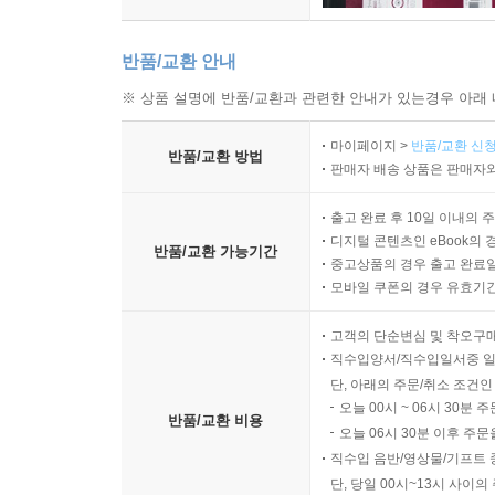
반품/교환 안내
※ 상품 설명에 반품/교환과 관련한 안내가 있는경우 아래 
마이페이지 >
반품/교환 신청
반품/교환 방법
판매자 배송 상품은 판매자와
출고 완료 후 10일 이내의 
디지털 콘텐츠인 eBook의 
반품/교환 가능기간
중고상품의 경우 출고 완료일
모바일 쿠폰의 경우 유효기간(
고객의 단순변심 및 착오구
직수입양서/직수입일서중 일
단, 아래의 주문/취소 조건인
오늘 00시 ~ 06시 30분 
반품/교환 비용
오늘 06시 30분 이후 주문
직수입 음반/영상물/기프트 
단, 당일 00시~13시 사이