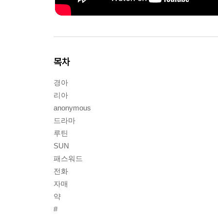
목차
경아
리아
anonymous
드라마
루틴
SUN
패스워드
전화
자매
약
#