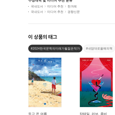
수상내역 및 미디어 추천 분류
국내도서
미디어 추천
한겨레
국내도서
미디어 추천
경향신문
이 상품의 태그
#2024한국문학의미래가될젊은작가
#내맘대로올해의책
두고 온 여름
칵테일, 러브, 좀비