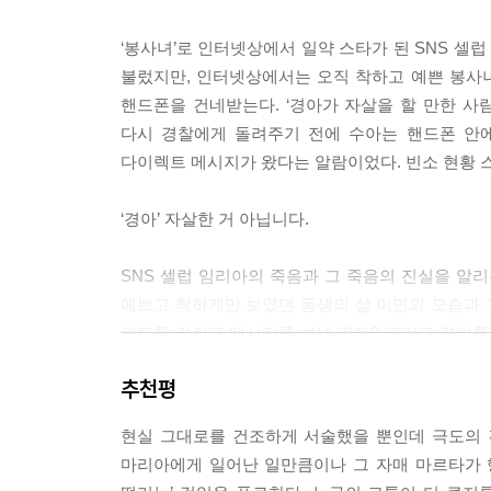
었다. 자살했지만 살해당했다. 나로서는 납득이 되지
었다. 나는 이에 대해 아주 집요하게 고민했다. 무
‘봉사녀’로 인터넷상에서 일약 스타가 된 SNS 셀
--- p.192
불렀지만, 인터넷상에서는 오직 착하고 예쁜 봉사
핸드폰을 건네받는다. ‘경아가 자살을 할 만한 사
예수는 마리아와 마르다를 차별하지 않았습니다. 
다시 경찰에게 돌려주기 전에 수아는 핸드폰 안에
여자, 마리아는 특별한 여자라고 생각하지 않았다는
다이렉트 메시지가 왔다는 알람이었다. 빈소 현황 스
--- p.258~259
‘경아’ 자살한 거 아닙니다.
노량진역에서 내려 고시텔로 가는 야트막한 오르막길
야기 속에서 나는 마르타도 될 수 없었다. 나로 말
SNS 셀럽 임리아의 죽음과 그 죽음의 진실을 알
타였다. 경아가 마리아라면 나는 마르타가 되어야 했
예쁘고 착하게만 보였던 동생의 삶 이면의 모습과 
그다지도 그 애를 사랑했다.
의도를 가지고 메시지를 보낸 걸까? 그리고 경아를
삶을 뒤흔든다. 그리고 수아는 그동안 보지 못했던 
--- p.259~260
추천평
“경아가 마리아라면 나는 마르타가 되어야 했다”
현실 그대로를 건조하게 서술했을 뿐인데 극도의 
기쁨, 슬픔, 우월감, 애정, 경멸, 열등감…
마리아에게 일어난 일만큼이나 그 자매 마르타가 
서로 경쟁하고 사랑받고 지켜온 연년생 자매의 이