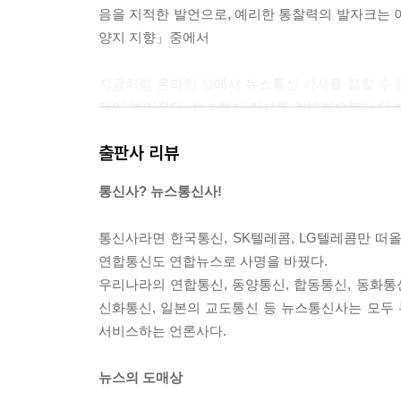
음을 지적한 발언으로, 예리한 통찰력의 발자크는 아
03뉴스통신 기자의 애환
양지 지향」중에서
부장이 즉결 처분
가판신문이 사라지다
지금처럼 온라인 상에서 뉴스통신 기사를 접할 수 
윤전기 없는 신문사
전이 벌어졌다. 뉴스통신 기사를 일별함으로써 데
지렁이 같은 뉴스통신 기사
들어 송고하는 게 하나의 큰일이었다. 복사기가 여기
출판사 리뷰
간결, 강렬한 리드
어가 버리기라도 하면 낭패가 아닐 수 없었다.
최전방 보병소대
또 본사 데스크들도 출입처보다 먼저 배달되는 뉴
통신사? 뉴스통신사!
만사 챙기는 꼼꼼함
자기 부하들에게 “그 무슨 얘기, 어찌 된 거야” 
과객질엔 염치가 밑천
자 쓰면 당연히 할 일을 한 것이고 물먹으면 데스
통신사라면 한국통신, SK텔레콤, LG텔레콤만 
스트레이트로 승부
면 그 경쟁의 치열함은 신문끼리 경쟁하는 정도를 훨
연합통신도 연합뉴스로 사명을 바꿨다.
변하는 부서 인기
우리나라의 연합통신, 동양통신, 합동통신, 동화통
고객 비위 맞춰야
2차 대전 이후 건국한 다수의 신생 독립국들이 대
신화통신, 일본의 교도통신 등 뉴스통신사는 모두 뉴
팩트 전달이 왕도
난립해 경쟁하는 체제로 굳혀진 우리나라 상황은 어
서비스하는 언론사다.
승패 바뀐 전투보도
는 과도기간이 존재했고 그 미국이 기업 활동의 자
신뢰는 최고의 가치
스통신사 설립이 기정사실화 된 점, 동맹통신으로 
뉴스의 도매상
발군의 속보 마인드
인의 왕성한 사업욕, 언론을 사업의 방패로 여긴 기