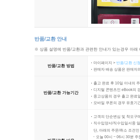
메이저 판도 재편
지상의 태양 AP
서산에 지고만 UPI
비즈니스의 귀재 로이터
아바스 계승자 AFP
반품/교환 안내
금융정보 패자 블룸버그
※ 상품 설명에 반품/교환과 관련한 안내가 있는경우 아래 
변신 모색하는 타스
막강한 조선중앙통신
마이페이지 >
반품/교환 신청
반품/교환 방법
판매자 배송 상품은 판매자와
일본의 자존심 교도통신
모택동의 신화
출고 완료 후 10일 이내의 
볼프 후예 DPA
디지털 콘텐츠인 eBook의 
반품/교환 가능기간
중고상품의 경우 출고 완료일
참고문헌
모바일 쿠폰의 경우 유효기간(
고객의 단순변심 및 착오구
직수입양서/직수입일서중 일
단, 아래의 주문/취소 조건인
오늘 00시 ~ 06시 30분 