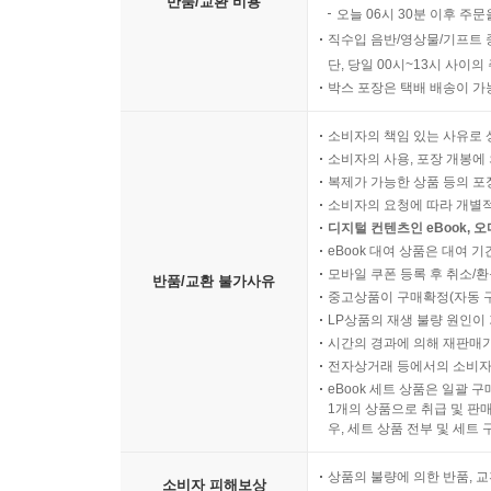
반품/교환 비용
오늘 06시 30분 이후 주문
직수입 음반/영상물/기프트 
단, 당일 00시~13시 사이
박스 포장은 택배 배송이 가
소비자의 책임 있는 사유로 
소비자의 사용, 포장 개봉에 
복제가 가능한 상품 등의 포장을 
소비자의 요청에 따라 개별
디지털 컨텐츠인 eBook, 
eBook 대여 상품은 대여 기
모바일 쿠폰 등록 후 취소/환
반품/교환 불가사유
중고상품이 구매확정(자동 
LP상품의 재생 불량 원인이 기
시간의 경과에 의해 재판매가
전자상거래 등에서의 소비자
eBook 세트 상품은 일괄 
1개의 상품으로 취급 및 판매
우, 세트 상품 전부 및 세트
상품의 불량에 의한 반품, 교
소비자 피해보상