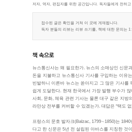
저자, 역자, 편집자를 위한 공간입니다. 독자들에게 전하고
네티즌 세상의 연합뉴스
도매상의 익명성
관영은 정부의 입
접수된 글은 확인을 거쳐 이 곳에 게재됩니다.
35년부터 사진 전송
독자 분들의 리뷰는 리뷰 쓰기를, 책에 대한 문의는 1:
테러리스트와 자유의 투사
지역 뉴스통신사 기구들
왜곡된 이미지
책 속으로
메이저의 정보지배
Many Voices, One World
뉴스통신사는 왜 필요한가. 뉴스의 소매상인 신문과
일기당천의 특파원
돈을 지불하고 뉴스통신사 기사를 구입하는 이유는
아쉬운 분업 정신
빈발하니 이른바 뉴스는 쏟아지고 그 많은 기사를 
한·소정상회담의 공신
쉽게 도달한다. 현재 한국에서 가장 발행 부수가 많
프랑스혁명은 없었다
사회, 문화, 체육 관련 기사는 물론 대구 같은 지
전서비둘기와 역마
라만상 전부를 커버할 수 있겠는가. 대답은 “택도 없
통신수단의 발달
미리 쓴 기사로 낭패
프랑스의 문호 발자크(Balzac, 1799∼1850)는
전산화의 선각자들
다고 한 신문은 5년 전 설립된 아바스를 지칭한 