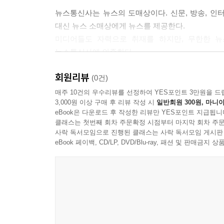
두 마리 토끼 사냥
을 추진하지만 실패하고 1980년 5공 정권이 들어
뉴스통신사는 뉴스의 도매상이다. 신문, 방송, 
수습기자의 팩트 챙기기
대신 뉴스 소매상에게 뉴스를 제공한다.
---「04 근대 통신사의 발자취」 중에서
미디어들도 자력으로 취재를 하지만, 무한한 뉴
04근대 통신사의 발자취
뉴스통신사에 의존한다.
아바스가 효시
유럽 3강의 출현
회원리뷰
세계의 통신사
(0건)
전신선의 확장
매주 10건의 우수리뷰를 선정하여 YES포인트 3만원을 드
신문에 뉴스를 팔다
3,000원 이상 구매 후 리뷰 작성 시
일반회원 300원, 마니아
기자 경험이 있는 마크 트웨인은 AP를 두고 “하늘
링컨 암살 속보
eBook은 다운로드 후 작성한 리뷰만 YES포인트 지급됩니
로이터, AFP, UPI는 세계 정보시장을 독점 지
유니온 잭과 함께
클래스는 첫번째 회차 주문확정 시점부터 마지막 회차 주문
있지만 세계 매스미디어에 대한 메이저 뉴스통신사
사락 독서모임으로 진행된 클래스는 사락 독서모임 게시판
신대륙의 뉴스통신사
eBook 페이백, CD/LP, DVD/Blu-ray, 패션 및 판매금
전황보도로 명성
국가기간뉴스통신사, 연합뉴스
해방통신의 좌우갈등
1945년 12월 합동 창간
연합뉴스는 2003년 국가기간뉴스통신사로 지정되었다. 
종군기자와 뉴스통신사
분배한다. 뉴스정보 시장구조에서 정보주권을 수호
동양과 텔레타이프
통합 실패와 셀러스 마켓