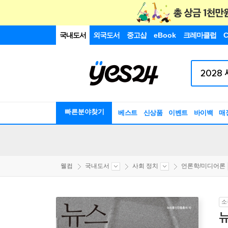
국내도서
외국도서
중고샵
eBook
크레마클럽
C
빠른분야찾기
베스트
신상품
이벤트
바이백
매
웰컴
국내도서
사회 정치
언론학/미디어론
소