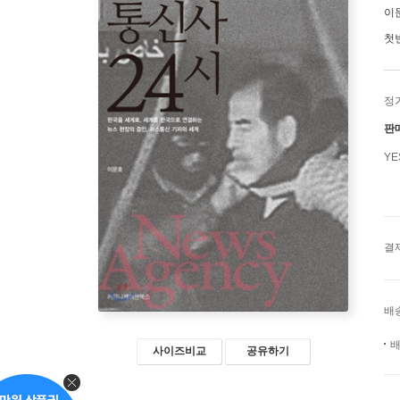
이
첫
정
판
Y
결
배
배
사이즈비교
공유하기