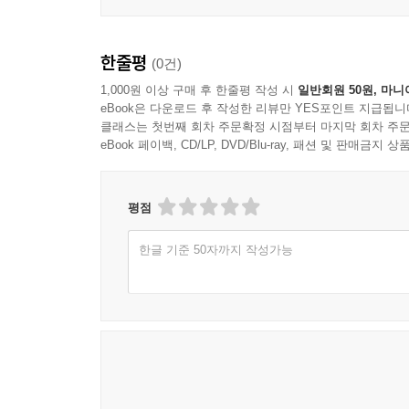
3사 정립시대
연합통신의 탄생
한줄평
(0건)
05단일 뉴스통신사 시대
1,000원 이상 구매 후 한줄평 작성 시
일반회원 50원, 마니
지방기사의 독점
eBook은 다운로드 후 작성한 리뷰만 YES포인트 지급됩니
경영진과 낙하산
클래스는 첫번째 회차 주문확정 시점부터 마지막 회차 주문
권력 입김에 취약
eBook 페이백, CD/LP, DVD/Blu-ray, 패션 및 판매금
인색한 계약료
끝없는 전재료 갈등
평점
소유구조 개편운동과 뉴스통신진흥회
다양한 자구책
한글 기준 50자까지 작성가능
인포맥스 분사
금융미디어 발전과 뉴스통신
사통팔달의 외신망
도전 받는 정간법 체제
유사 뉴스통신의 증가
YTN 창업과 좌절
새 보도채널 뉴스Y