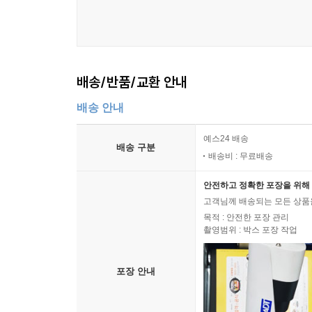
뉴스통신 출신 사장의 증언
06스마트 미디어의 만개
자기들만의 스마트폰 세대
배송/반품/교환 안내
100% 투명한 세상
종이신문은 끝장인가
배송 안내
생각과 판단 기준 제공
예스24 배송
뉴스통신의 힘, 콘텐츠
배송 구분
배송비 : 무료배송
영원한 현장 기자
안전하고 정확한 포장을 위해 
07우정어린 조언
고객님께 배송되는 모든 상품을
휴전 조인식 남북대표 악수 오보
목적 : 안전한 포장 관리
촬영범위 : 박스 포장 작업
뉴스통신사 외신부 24시
뉴스통신 덕 안 본 기자 있나
이젠 양보다 질로 승부
포장 안내
08세계의 통신사