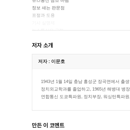
뉴스통신 참조 바람
정보 새는 판문점
표절과 도용
기사 실명제
뉴스통신은 국력
1국가 1뉴스통신
저자 소개
서울주재 외신 기자
You are still alone
메이저들의 벽
저자 : 이문호
뉴스통신 기자가 상석
국외에서 더 알려져
1943년 1월 14일 충남 홍성군 장곡면에서 출
나라의 대외 창구
정치외교학과를 졸업하고, 1965년 해병대 병장(1
프레스센터의 인기품목
연합통신 도쿄특파원, 정치부장, 워싱턴특파원, 
떼거리 저널리즘
02이름 없는 도매상
음지서 양지 지향
만든 이 코멘트
전화 좀 고쳐주지