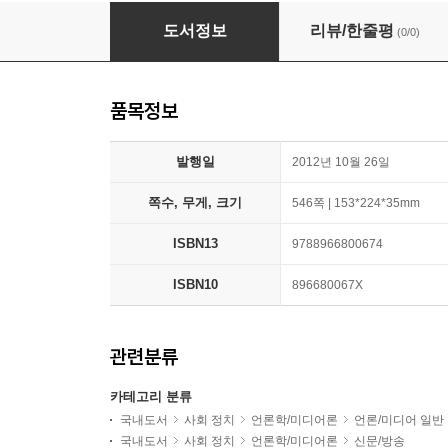
뉴스통신사 24시
도서정보
리뷰/한줄평
(0/0)
품목정보
발행일
2012년 10월 26일
쪽수, 무게, 크기
546쪽 | 153*224*35mm
ISBN13
9788966800674
ISBN10
896680067X
관련분류
카테고리 분류
국내도서
사회 정치
언론학/미디어론
언론/미디어 일반
국내도서
사회 정치
언론학/미디어론
신문/방송