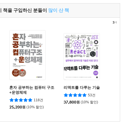
이 책을 구입하신 분들이
많이 산 책
3
/4
혼자 공부하는 컴퓨터 구조
리액트를 다루는 기술
+운영체제
53건
118건
37,800
원
(10% 할인)
25,200
원
(10% 할인)