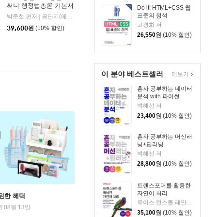
써니 행정법총론 기본서
Do it! HTML+CSS 웹
표준의 정석
박준철 편저
공단기(에스티유니타스)
|
고경희 저
39,600
원
(10% 할인)
26,550
원
(10% 할인)
이 분야 베스트셀러
더보기
혼자 공부하는 데이터
분석 with 파이썬
박해선 저
23,400
원
(10% 할인)
혼자 공부하는 머신러
닝+딥러닝
박해선 저
28,800
원
(10% 할인)
트랜스포머를 활용한
자연어 처리
원한 혜택
루이스 턴스톨,레안드로 폰 베라,토마스 울프 공저/박해선 역
년 08월 13일
35,100
원
(10% 할인)