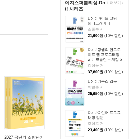
이지스퍼블리싱-Do i
더보기
t! 시리즈
Do it! 바이브 코딩 +
안티그래비티
조준수 저
21,600
원
(10% 할인)
Do it! 깡샘의 안드로
이드 앱 프로그래밍
with 코틀린 ─ 개정 5
판
강성윤 저
37,800
원
(10% 할인)
Do it! 리눅스 입문
박필준 저
25,650
원
(10% 할인)
Do it! C 언어 프로그
래밍 입문
조성호 저
23,400
원
(10% 할인)
2027 공단기 소방단기