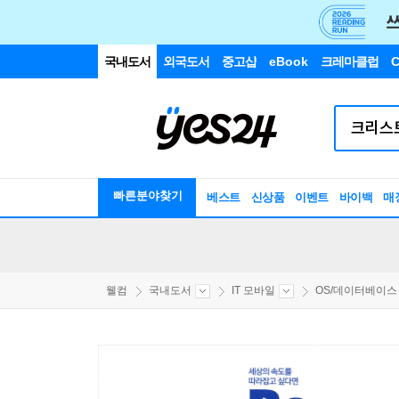
국내도서
외국도서
중고샵
eBook
크레마클럽
C
빠른분야찾기
베스트
신상품
이벤트
바이백
매
웰컴
국내도서
IT 모바일
OS/데이터베이스