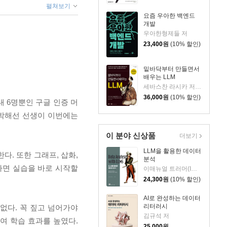
펼쳐보기
요즘 우아한 백엔드
개발
우아한형제들 저
23,400
원
(10% 할인)
밑바닥부터 만들면서
배우는 LLM
세바스찬 라시카 저/박해선 역
36,000
원
(10% 할인)
내 6명뿐인 구글 인증 머
진행한 박해선 선생이 이번에는
이 분야 신상품
더보기
LLM을 활용한 데이터
다. 또한 그래프, 삽화,
분석
하면 실습을 바로 시작할
이매뉴얼 트러머(Immanuel Trummer) 저/옥경석 역
24,300
원
(10% 할인)
AI로 완성하는 데이터
리터러시
없다. 꼭 짚고 넘어가야
김규석 저
하여 학습 효과를 높였다.
25,000
원