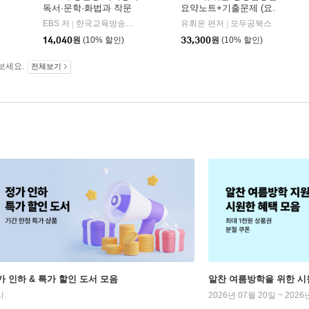
독서·문학·화법과 작문
요약노트+기출문제 (요.
(2026년)
플.)
비상교육
EBS 저
한국교육방송공사
유휘운 편저
모두공북스
|
|
|
14,040
원
(10% 할인)
33,300
원
(10% 할인)
보세요.
전체보기
가 인하 & 특가 할인 도서 모음
알찬 여름방학을 위한 시
시
2026년 07월 20일 ~ 2026