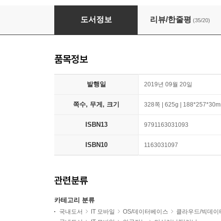
Do it! 딥러닝 입문
도서정보
리뷰/한줄평
(35/20)
품목정보
발행일
2019년 09월 20일
쪽수, 무게, 크기
328쪽 | 625g | 188*257*30
ISBN13
9791163031093
ISBN10
1163031097
관련분류
카테고리 분류
국내도서
IT 모바일
OS/데이터베이스
클라우드/빅데이