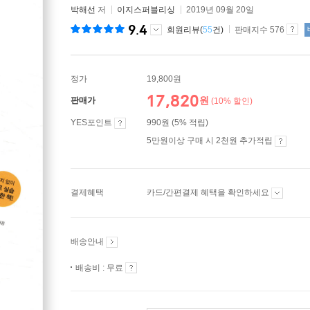
박해선
저
이지스퍼블리싱
2019년 09월 20일
9.4
회원리뷰(
55
건)
판매지수 576
정가
19,800원
17,820
원
판매가
(10% 할인)
YES포인트
990원 (5% 적립)
5만원이상 구매 시 2천원 추가적립
결제혜택
카드/간편결제 혜택을 확인하세요
배송안내
배송비 : 무료