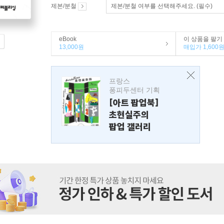
제본/분철
제본/분철 여부를 선택해주세요. (필수)
eBook
이 상품을 팔기
13,000원
매입가 1,600
프랑스
퐁피두센터 기획
[아트 팝업북]
초현실주의
팝업 갤러리