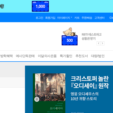
로그인
회원가입
마이페이지
카트
주문/배송
고객센터
Gl
름방학혜택
예사단독판매
이달의사은품
특가할인
추천도서
대량/법인