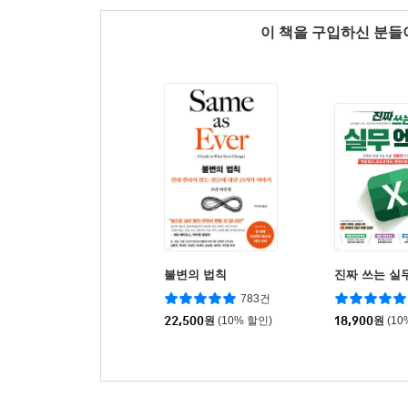
이 책을 구입하신 분
불변의 법칙
진짜 쓰는 실
783건
22,500
원
(10% 할인)
18,900
원
(10