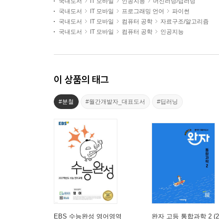
국내도서
IT 모바일
인공지능
머신러닝/딥러닝
국내도서
IT 모바일
프로그래밍 언어
파이썬
국내도서
IT 모바일
컴퓨터 공학
자료구조/알고리즘
국내도서
IT 모바일
컴퓨터 공학
인공지능
이 상품의 태그
#분철
#월간개발자_대표도서
#딥러닝
EBS 수능완성 영어영역
완자 고등 통합과학 2 (2