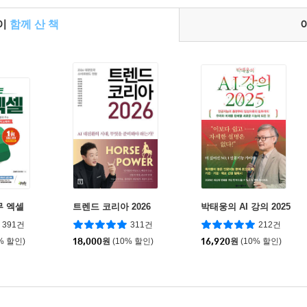
들이
함께 산 책
무 엑셀
트렌드 코리아 2026
박태웅의 AI 강의 2025
391건
311건
212건
% 할인)
18,000
원
(10% 할인)
16,920
원
(10% 할인)