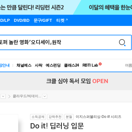
D/LP
DVD/BD
문구
/GIFT
티켓
독서유형검사
장안내
채널예스
사락
예스펀딩
클래스24
RBTI Lab
여
독서유형검사
크클 심야 독서 모임
OPEN
클라우드/빅데이...
이지스퍼블리싱-Do it! 시리즈
소득공제
강력추천
분철
Do it! 딥러닝 입문