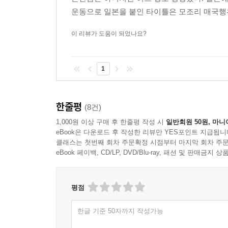
운동으로 일본을 붙인 타이틀은 모조리 매국행위가
손에 잡히는 제품 외의 것들을 말한다.
이 리뷰가 도움이 되었나요?
이전에는 유형제품과 확장제품을 어떻게 꾸미고 알
있으며 공략법 또한 이성보다는 감성에 집중한다. 
때. 스타벅스는 ‘제3의 공간’이란 개념을 내세
1
분위기가 있는 공간. 짙은 커피 내음, 적당한 백색
호출하는 소통의 공간을 내세웠다. 스타벅스는 다른
한줄평
(8건)
이처럼 이 책은 창업가, 경영자, 경영 전략가의 
1,000원 이상 구매 후 한줄평 작성 시
일반회원 50원, 마니
코틀러, 김위찬, 글렌 캐럴 등 경영 사상가들의 
eBook은 다운로드 후 작성한 리뷰만 YES포인트 지급됩니
클래스는 첫번째 회차 주문확정 시점부터 마지막 회차 주문
수 있도록 했다.
eBook 페이백, CD/LP, DVD/Blu-ray, 패션 및 판매금
예를 들어보자. ‘신에히메’는 일본 에히메현의 특산
뜨고 있다. 저자는 이 곳을 세스 고딘의 퍼플 카우 
평점
흔히 (세스 고딘이 주창한) 리마커블과 차별화를
가르는 차이는 무엇일까요? 저는 자발적 ‘입소문(바
한글 기준 50자까지 작성가능
(차별화된 제품)가 한 마리 있다고 생각해보세요.