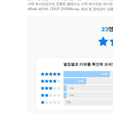
그런데 인터넷이나 서점을 아무리 뒤져봐도 설렘에
사락 독서모임으로 진행된 클래스는 사락 독서모임 게시판
고, 아는 만큼 설렙니다. 삼성 그룹을 일군 이병철
싶어도 규모가 큰 기업이 아닌 이상에야 간단한 정
eBook 페이백, CD/LP, DVD/Blu-ray, 패션 및 판매금
삼류여관을 짓는다고 주변의 삼류여관만을 보고 온다
할까?
언젠가는 일류호텔을 지으리라는 꿈을갖게 되고, 이 
23
명
지금은 디지털 환경 덕분에 세상이 빨리 변하고 
--- p.286, 「맺음말」중에서
새로운 사례가 나타났을 때 이를 발 빠르게 응용해 
린(lean) 방식이다.
경영 전략가의 눈으로 분석한 도쿄 21개 공간
별점별로 리뷰를 확인해 보세
『설렘을 팝니다』는 린 방식을 차용해 창업가, 
61%
감춰진 전략을 소개한다. 그렇다면 이 책에는 어떤
시야를 넓히고 새로운 통찰력을 얻기 위해서는 트
30%
것이 더 좋다. 이런 기준에 가장 가까운 도시는 이
4%
4%
저자는 2018년 팩토리8 연구소의 문을 열고 초
0%
‘현장에 답이 있다’는 생각으로 국내 경영자들