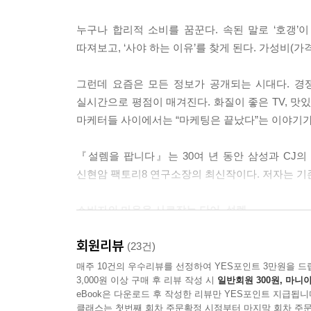
어」중에서
누구나 합리적 소비를 꿈꾼다. 속된 말로 ‘호갱’
《포지셔닝》에는 책의 아이디어를 하나의 콘셉트로 
따져보고, ‘사야 하는 이유’를 찾게 된다. 가성비(
(Lindbergh)라고 쓰여 있습니다. ‘대서양을 횡단
(Earhart)라고 쓰여 있네요. 각각 두 번째, 
그런데 요즘은 모든 정보가 공개되는 시대다. 경
까요? 그런데 왜 삼등인 에어하트까지 써놓았을까
실시간으로 평점이 매겨진다. 화질이 좋은 TV, 맛
여기에 저자의 탁월함이 담겨 있습니다. 우리에게
마케터들 사이에서는 “마케팅은 끝났다”는 이야기가
는 더러운 세상에서 어떻게 삼등의 이름까지 알고 
성 비행사’이기 때문입니다. 그 일대기를 다룬 영화가
『설렘을 팝니다』는 30여 년 동안 삼성과 CJ
신현암 팩토리8 연구소장의 최신작이다. 저자는 기존
센비키야는 어느 과일은 며칠 후에 먹는 것이 최
을 수시로 먹게 합니다. 예를 들어 멜론 다섯통을 준
소비자의 마음을 사로잡는 단어, 설렘
도록 합니다. 첫째 날, 둘째 날, 셋째 날, 넷째 날
본인이 설득되어야 남을 설득할 수 있습니다. 종업원
회원리뷰
설렘은 사전적 의미로 “마음이 가라앉지 아니하고 
(23건)
수 있습니다. 이뿐 아닙니다. 센비키야가 직접 생
느낀다. 오랫동안 준비한 여행을 앞둔 밤이면 마음이
매주 10건의 우수리뷰를 선정하여 YES포인트 3만원을 드
로 방문한다고 합니다. 제품 보는 안목을 기르기 위해서
3,000원 이상 구매 후 리뷰 작성 시
일반회원 300원, 마니아
가성비로 대표되는 이성적인 체크리스트 따위는 저 
eBook은 다운로드 후 작성한 리뷰만 YES포인트 지급됩니
현장에 답이 있습니다. 아무리 열심히 설명을 듣더라
클래스는 첫번째 회차 주문확정 시점부터 마지막 회차 주문