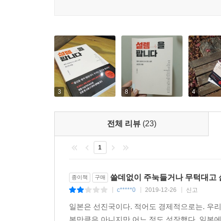
일본통으로 통하는 저자는 그전에도 수없이 일본을
정했다. 사전답사도 여러 번 했다. 이를 통해 20
가졌다. 이 책은 그 탐방의 결과물이다.
책에서는 국내에서 찾기 힘든 비즈니스 모델, 새로
소개한다. 규모나 매출, 이름값이 아니라 ‘왠지 모르
곧바로 적용이 가능한 전략이 담긴 공간’이란 기준을
신에히메, 환화정, 프레세 시부야 델리 마켓 등 
3
8
4
새로운 트렌드에 관심 있는 독자들이라면 놓쳐서는 
전체 리뷰
(23)
‘다시 찾고 싶은 공간’을 파헤치는 비즈니스 현장 
1
마케팅 분야의 석학인 필립 코틀러 교수는 제품을 세 가지
(augment product)이 그것이다.
쓸데없이 주눅들거나 무턱대고 
종이책
구매
c*****0
2019-12-26
신고
|
|
|
왜 고객들은 같은 색상의 여러 브랜드의 립스틱을 
일본은 선진국이다. 적어도 경제적으로는. 우리 
담긴 가치(핵심제품)가 된다. 눈에 보이지 않는
본만큼은 아니지만 어느 정도 성장했다. 일본
보이고 손에 잡히게 구현한 제품(립스틱)을 말한다. 