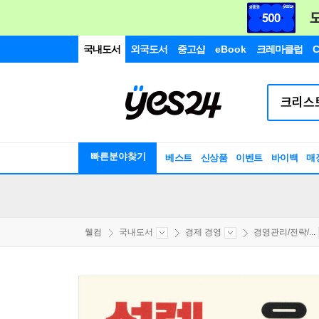
국내도서
외국도서
중고샵
eBook
크레마클럽
C
빠른분야찾기
베스트
신상품
이벤트
바이백
매
웰컴
국내도서
경제 경영
경영관리/전략/...