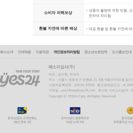
상품의 불량에 의한 반품, 교
소비자 피해보상
준하여 처리됨
환불 지연에 따른 배상
대금 환불 및 환불 지연에 
회사소개
인재채용
이용약관
개인정보처리방침
청소년보호정책
도서홍보안내
대표 : 김석환, 최세라
주소 : 서울시 영등포구 은행로 11, 5층~6층(여의도동,일신
사업자등록번호 : 229-81-37000 통신판매업신고 : 제 200
이메일 : yes24help@yes24.com 호스팅 서비스사업자 :
Copyright ⓒ YES24 Corp. All Rights Reserved.