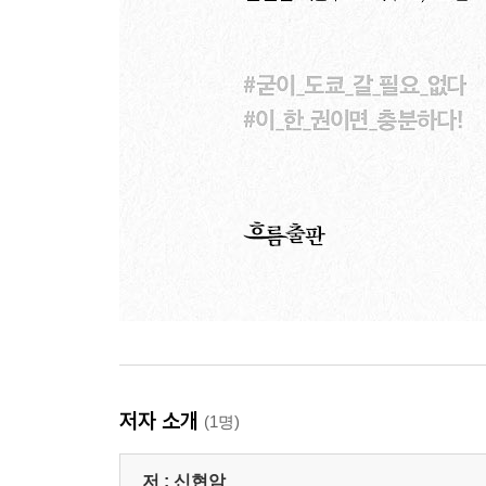
저자 소개
(1명)
저 :
신현암