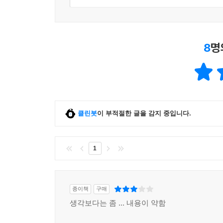
입소문 활동’에 달려 있습니다. (중략) 신에히메 
수도꼭지’입니다. 모습도 흥미롭지만, 발상의 출발
너무나 많아, 심지어 수도꼭지를 틀면 밀감 주스
8
명
표현이지요. 그런데 실제로 수도꼭지에서 밀감 주
나오는 밀감 주스를 보고 있으면 입가에 빙긋 미소가
개의 통에서 맛이 다른 주스가 나오는 경우라면 별것
- ‘신에히메’ 본문 중에서
책에 소개된 21개 공간(아래 참조)과 그 속에 감
클린봇
이 부적절한 글을 감지 중입니다.
- 도쿄의 21곳 핫 스폿 리스트
1
신에히메 #퍼플_카우 #주스_콸콸_수도꼭지 #오야
환화정 #고객_참여 #찻잔에_피어나는_꽃 #이노코
종이책
구매
사카나바카 #플랫폼 #사양산업의_생존법 #야마모
생각보다는 좀 ... 내용이 약함
닷사이 스토어 #숫자_마케팅 #술_비교_세트 #사
미래식당 #발상의_전환 #다다메시_식권 #고바야