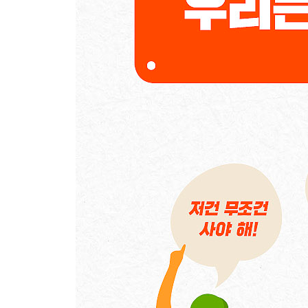
#업의_본질과_업의_특성 #3만_엔_멜론 #오시마_
14 미쓰코시 | 오모테나시란 이런 것
#변화무쌍_비즈니스_모델 #퍼스널_쇼핑_데스크 
15 이치란 라멘 | 당신만의 맛을 찾아드립니다
#모듈화 #입맛_찾아주는_주문용지 #요시토미_마
16 아코메야 | 당신의 취향에 집중합니다
#큐레이션 #쌀맛_매트릭스 #스즈키_리쿠조
17 사자 커피 | 커피보다 맥락
#브랜드_연상 #쇼군이_마신_커피 #스즈키_요시오
18 D47 식당 | 일본을 편집하다
#대의_마케팅 #지역_음식_모두_모여라 #나가오카