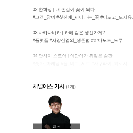
02 환화정 | 내 손길이 꽃이 되다
#고객_참여 #찻잔에_피어나는_꽃 #이노코_도시유
03 사카나바카 | 카페 같은 생선가게?
#플랫폼 #사양산업의_생존법 #야마모토_도루
04 닷사이 스토어 | 이단아가 뒤엎은 술판
#숫자_마케팅 #술_비교_세트 #사쿠라이_히로시
05 미래식당 | 선행을 사세요!
채널예스 기사
#발상의_전환 #다다메시_식권 #고바야시_세카이
(1개)
06 쇼분수 | 300년의 새로움
#빌트_투_라스트 #향수병_같은_식초병 #다카하
07 프레세 시부야 델리 마켓 | 식재료를 팔지 않는
읽다
#맞춤판매 #20대_여성을_공략한다 #블루오션