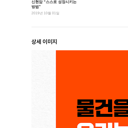
신현암 “스스로 성장시키는
방법”
2019년 10월 01일
08 타니타 식당 | 건강을 파는 회사
#업의_확장 #두_줄_밥공기 #다니타_다이스케
09 무지 다이너 | 무지답다는 것
상세 이미지
#콘셉트_확장 #깨진_표고버섯 #쓰쓰미_세이지
10 트렁크 스토어 | 포지셔닝의 대명사
#포지셔닝 #북적북적_호텔_로비 #노지리_요시타
11 긴다이 수산 | 참치가 졸업하는 날
#마케팅_종합_선물세트 #대학_나온_참치 #세코_
12 카페 스타일로 | 물건에서 공간으로
#지갑_말고_시간 #긴자에서_가장_비싼_상추 #이
13 센비키야 | 멜론 한 통에 3만 엔