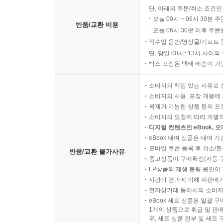
단, 아래의 주문/취소 조건인
오늘 00시 ~ 06시 30분 
반품/교환 비용
오늘 06시 30분 이후 주문
직수입 음반/영상물/기프트 
단, 당일 00시~13시 사이
박스 포장은 택배 배송이 가
소비자의 책임 있는 사유로 
소비자의 사용, 포장 개봉에 
복제가 가능한 상품 등의 포장을 
소비자의 요청에 따라 개별
디지털 컨텐츠인 eBook, 
eBook 대여 상품은 대여 기
모바일 쿠폰 등록 후 취소/환
반품/교환 불가사유
중고상품이 구매확정(자동 
LP상품의 재생 불량 원인이 기
시간의 경과에 의해 재판매가
전자상거래 등에서의 소비자
eBook 세트 상품은 일괄 
1개의 상품으로 취급 및 판매
우, 세트 상품 전부 및 세트