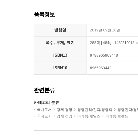
품목정보
발행일
2019년 09월 18일
쪽수, 무게, 크기
288쪽 | 484g | 148*210*18
ISBN13
9788965963448
ISBN10
8965963443
관련분류
카테고리 분류
국내도서
경제 경영
경영관리/전략/경영학
경영전략/경
국내도서
경제 경영
마케팅/세일즈
마케팅/브랜드