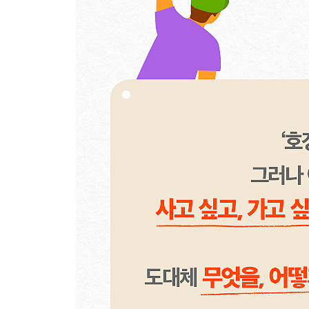
19 츠타야 안진 | 당신의 라이프스타일을 존중합니
#플랫폼_비즈니스 #입구에_걸린_그림 #마스다_
20 네즈 카페 | 100만 불짜리 창가석
#체험경제 #창가석에서_바라보는_풍경 #네즈_가
21 에노테카 | 나의 VRIO는 무엇인가
#핵심_역량 #잔술_와인 #히로세_야스히사
맺음말 답은 현장에 있다