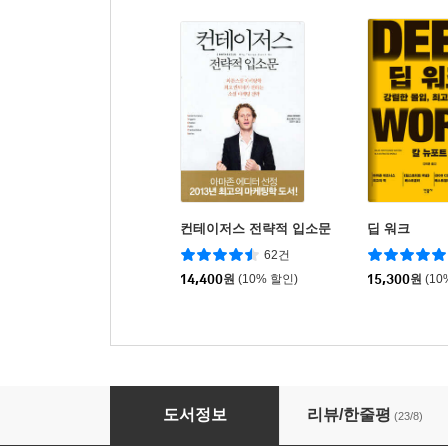
컨테이저스 전략적 입소문
딥 워크
62건
14,400
원
(10% 할인)
15,300
원
(10
설렘을 팝니다
도서정보
리뷰/한줄평
(23/8)