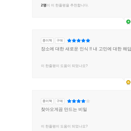
쇼분수 #빌트_투_라스트 #향수병_같은_식초병 
2명
이 이 한줄평을 추천합니다.
프레세 시부야 델리 마켓 #맞춤판매 #20대_여성을
타니타 식당 #업의_확장 #두_줄_밥공기 #다니타
무지 다이너 #콘셉트_확장 #깨진_표고버섯 #쓰쓰
트렁크 스토어 #포지셔닝 #북적북적_호텔_로비 
종이책
구매
긴다이 수산 #마케팅_종합_선물세트 #대학_나온_
장소에 대한 새로운 인식 !! 내 고민에 대한 해
카페 스타일로 #지갑_말고_시간 #긴자에서_가장_
센비키야 #업의_본질과_업의_특성 #3만_엔_멜론
미쓰코시 #변화무쌍_비즈니스_모델 #퍼스널_쇼핑
이 한줄평이 도움이 되었나요?
이치란 라멘 #모듈화 #입맛_찾아주는_주문용지 
아코메야 #큐레이션 #쌀맛_매트릭스 #스즈키_리
사자 커피 #브랜드_연상 #쇼군이_마신_커피 #스
D47 식당 #대의_마케팅 #지역_음식_모두_모여라
종이책
구매
츠타야 안진 #플랫폼_비즈니스 #입구에_걸린_그림
찾아오게끔 만드는 비밀
네즈 카페 #체험경제 #창가석에서_바라보는_풍경
에노테카 #핵심_역량 #잔술_와인 #히로세_야스히
이 한줄평이 도움이 되었나요?