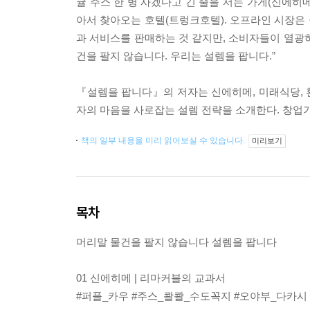
귤 주스 한 병 사겠다고 긴 줄을 서는 가게(신에히
아서 찾아오는 호텔(트렁크호텔). 오프라인 시장은 
과 서비스를 판매하는 것 같지만, 소비자들이 열광하
건을 팔지 않습니다. 우리는 설렘을 팝니다.”
『설렘을 팝니다』의 저자는 신에히메, 미래식당, 환
자의 마음을 사로잡는 설렘 전략을 소개한다. 창업가, 
책의 일부 내용을 미리 읽어보실 수 있습니다.
미리보기
목차
머리말 물건을 팔지 않습니다 설렘을 팝니다
01 신에히메 | 리마커블의 교과서
#퍼플_카우 #주스_콸콸_수도꼭지 #오야부_다카시