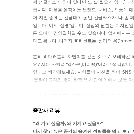
에 선글라스가 하나 있다면 또 살 필요가 없다.’ 
합니다. 마음을 움직이는 브랜드, 서비스, 제품에 
제 지인 중에는 진열대에 놓인 선글라스가 ‘나 좀 
입니다. 이게 ‘설렘’입니다. 설렘의 원천은 디자인
든 오너의 경영철학일 수도 있습니다. 업계에서는 소비자
다고 봅니다. 나머지 90퍼센트는 ‘심리적 욕망(mental 
흔히 리마커블과 차별화를 같은 것으로 오해하곤 
요? 저는 자발적 ‘입소문(바이럴)’이라고 생각합니다
있다고 생각해보세요. 사람들이 사진을 찍어 SNS에
‘봇짱이 그려진 종이 왕관’은 사진의 예에서 보듯 작은
2018년 여름 야마구치현에 큰 수해가 일어났습니
사케 65만 병을 폐기 처분할 위기에 놓입니다. 이
출판사 리뷰
유명한 야마구치현 출신의 만화가 히로카네 겐시와
건에 사용하겠다고 발표합니다. ‘비싼 닷사이를 다소
“왜 가고 싶을까, 왜 가지고 싶을까”
사케를 사는 것만으로도 야마구치현 재건에 보탬이 된다
다시 찾고 싶은 공간의 숨겨진 전략들을 먹고 보고