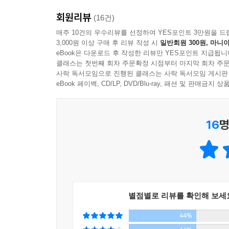
절약이 희생이 아니라는 것을 보여준 진짜 영감을 
1990년대 미국에서 처음 등장한 파이어족은 2
회원리뷰
(16건)
- 그랜트 사바티에 (『파이낸셜 프리덤』의 저자이자 mil
밀레니얼 세대를 중심으로 영국, 호주, 네덜란드
매주 10건의 우수리뷰를 선정하여 YES포인트 3만원을 드
노동강도가 세지는 직장과, 준비 없이 은퇴한 부
3,000원 이상 구매 후 리뷰 작성 시
일반회원 300원, 마니아
리킨스는 자신이 파이어를 추구하며 겪은 여정을
탕진잼’이 우리 사회의 밀레니얼 세대가 선택한 삶
eBook은 다운로드 후 작성한 리뷰만 YES포인트 지급됩니
자신에게 맞는지 직접 시도해볼 수 있다. ‘파이
클래스는 첫번째 회차 주문확정 시점부터 마지막 회차 주문
이야기가 당신의 마음에 들 것이다.
사락 독서모임으로 진행된 클래스는 사락 독서모임 게시판
파이어족으로 산다는 것은 눈앞의 행복과 만족을 
eBook 페이백, CD/LP, DVD/Blu-ray, 패션 및 판매금
- 비키 로빈 (『돈 사용 설명서』 공동 저자이자 『우리에게
시장의 유혹을 이겨내고, 자신의 가치를 중심으로 
있는 삶을 향해 나아가겠다는 결단이다.
이 책은 파이어를 추구하는 과정에서 사람들이 
16
명
아니라는 것을 알려준다. 흥미로운 배경 설명과 노력
조언을 모두 담았다.
- 브랜든 간츠 (매드 파이언티스트)
시작해보지 않은 사람들에게 경제적 자유를 추구하
이미 경제적 자유는 미국인의 정신에 깊이 박혀 
별점별로 리뷰를 확인해 보세
그곳으로 데려가 줄 것이다. 아직 끝나지 않았고 여
- JL 콜린스 (『부자 교육』의 저자)
44%