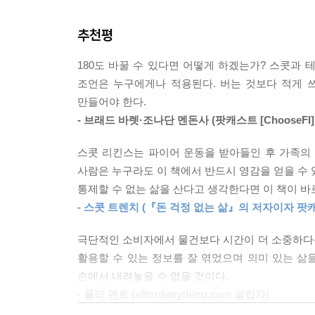
테일러와 나는 상당히 평범한 중산층 미국인 부부다.
30대에 경제적 자유를 달성하고 원하는 삶을 사는 
로 충만한 삶일 거라는 기대를 갖고 마음 편히 살았
추천평
일매일 그 비용을 감당하느라 실제로 인생을 즐기거
그러나 파이어족 이야기에 꽂힌 스콧에 반해 아내
받으면서 소비 생활을 계속할 경우 행복을 위협할 뿐
180도 바꿀 수 있다면 어떻게 하겠는가? 스콧과
떠나는 스콧의 이야기는 아내를 설득하는 과정부
않았을 것이다. 그래서 변화를 시도하기로 결정했다. 극
조언은 누구에게나 적용된다. 버는 것보다 적게 
근본적인 목적을 찾고 원하는 삶을 선택하는 과정이
만들어야 한다.
우리는 전 세계에 퍼져 있고 각기 다른 속도로 움
- 브래드 바렛·조나단 멘돈사 (팟캐스트 [ChooseFI
스콧은 지출을 줄이기 위해 삶을 전체적으로 재점
서운 똑같은 질문을 하고 있다. 경제적 자유를 얻을
책에는 자신의 경험뿐 아니라 스콧이 만난 여러 사
스콧 리킨스는 파이어 운동을 받아들인 후 가족의
부부, 연소득 5만 2,000달러에서 시작해 마흔에 경
--- p.277~278
사람은 누구라도 이 책에서 반드시 영감을 얻을 수 
자유에 도달한다는 목표를 세운 카렌과 카일 등 
통제할 수 없는 삶을 산다고 생각한다면 이 책이 바
다양한 방법을 소개한다.
- 스콧 트렌치 (『돈 걱정 없는 삶』의 저자이자 팟캐스트 
또한 파이어의 삶의 방식을 확립하고 전파했던 많
극단적인 소비자에서 물건보다 시간이 더 소중하다
공유한다.
활용할 수 있는 정보를 잘 엮었으며 의미 있는 삶
손에서 내려놓을 수 없을 것이다.
세계적으로 확산되고 있는 파이어족!
- 폴라 팬트 (affordanything.com 설립자)