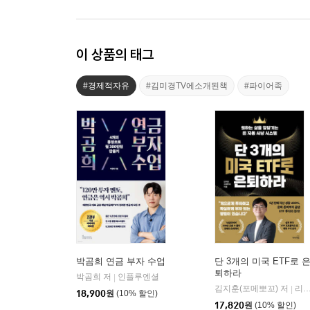
이 상품의 태그
#경제적자유
#김미경TV에소개된책
#파이어족
박곰희 연금 부자 수업
단 3개의 미국 ETF로 
퇴하라
박곰희 저
인플루엔셜
|
김지훈(포메뽀꼬) 저
리더스북
|
18,900
원
(10% 할인)
17,820
원
(10% 할인)