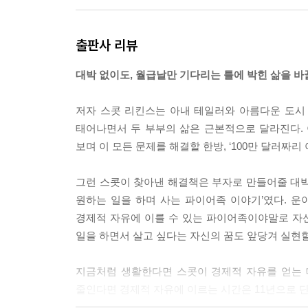
어쩌면 나는 경제적인 걱정을 덜기 위한 ‘또 다른 
출판사 리뷰
사는 것만큼이나 간단한 것이리라. 나는 몇 달 만에
어를 드디어 찾은 것 같았다. --- p.40
대박 없이도, 월급날만 기다리는 틀에 박힌 삶을 바
2018년 8월 8일이다. 새롭고 더 단순하며 자유로
저자 스콧 리킨스는 아내 테일러와 아름다운 도시
리는 가진 물건을 절반 넘게 정리했고, 소득의 70
태어나면서 두 부부의 삶은 근본적으로 달라진다.
p.267
보며 이 모든 문제를 해결할 한방, ‘100만 달러짜리
그런 스콧이 찾아낸 해결책은 부자로 만들어줄 대박
파이어를 이루는 수단으로서 현재 벤드에서 하고 있는
원하는 일을 하며 사는 파이어족 이야기’였다. 
다. 6만 달러(6,600만 원)를 매년 지출하고 8만 2,0
경제적 자유에 이를 수 있는 파이어족이야말로 자신
00원)를 매월 저축한다. --- p.270
일을 하면서 살고 싶다는 자신의 꿈도 앞당겨 실현
우리는 경제적 자유에 이르는 시기를 1년 단축했다.
지금처럼 생활한다면 스콧이 경제적 자유를 얻는 데
경제적 자유를 이룰 수 있을 것이다. 조비는 13세가 될 것
줄인다면 경제적 자유에 이르는 시간은 11년으로 