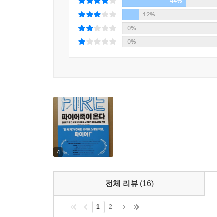
44%
이 책에서 스콧 리킨스는 파이어 운동이 지닌 본
12%
이야기를 들려준다. 경제적 자유를 통한 조기 은퇴에
0%
- 채드 카슨 (블로그 [Coach Carson]의 운영자이자 
0%
4
전체 리뷰
(16)
1
2