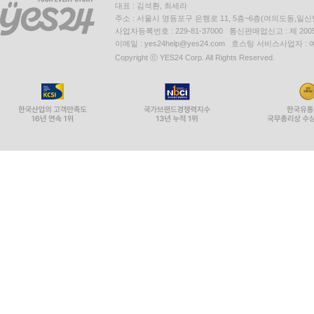
대표 : 김석환, 최세라
주소 : 서울시 영등포구 은행로 11, 5층~6층(여의도동,일신
사업자등록번호 : 229-81-37000 통신판매업신고 : 제 200
이메일 : yes24help@yes24.com 호스팅 서비스사업자 :
Copyright ⓒ YES24 Corp. All Rights Reserved.