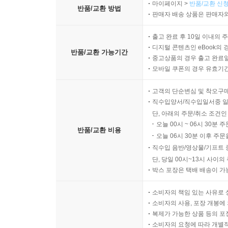
마이페이지 >
반품/교환 신청
반품/교환 방법
판매자 배송 상품은 판매자와
출고 완료 후 10일 이내의 
디지털 콘텐츠인 eBook의 
반품/교환 가능기간
중고상품의 경우 출고 완료일
모바일 쿠폰의 경우 유효기간(
고객의 단순변심 및 착오구
직수입양서/직수입일서중 일
단, 아래의 주문/취소 조건인
오늘 00시 ~ 06시 30분 
반품/교환 비용
오늘 06시 30분 이후 주문
직수입 음반/영상물/기프트 
단, 당일 00시~13시 사이
박스 포장은 택배 배송이 가
소비자의 책임 있는 사유로 
소비자의 사용, 포장 개봉에 
복제가 가능한 상품 등의 포장을 
소비자의 요청에 따라 개별