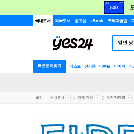
국내도서
외국도서
중고샵
eBook
크레마클럽
C
빠른분야찾기
베스트
신상품
이벤트
바이백
매
웰컴
국내도서
경제 경영
투자/재테크