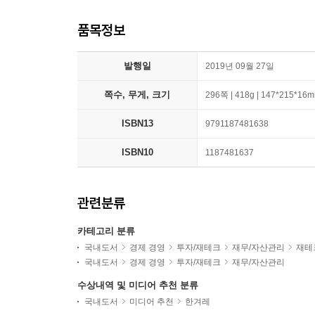
품목정보
발행일
2019년 09월 27일
쪽수, 무게, 크기
296쪽 | 418g | 147*215*16
ISBN13
9791187481638
ISBN10
1187481637
관련분류
카테고리 분류
국내도서
경제 경영
투자/재테크
재무/자산관리
재테
국내도서
경제 경영
투자/재테크
재무/자산관리
수상내역 및 미디어 추천 분류
국내도서
미디어 추천
한겨레