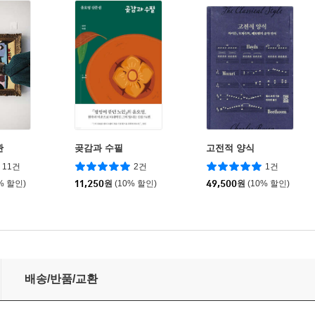
관
곶감과 수필
고전적 양식
11건
2건
1건
% 할인)
11,250
원
(10% 할인)
49,500
원
(10% 할인)
배송/반품/교환