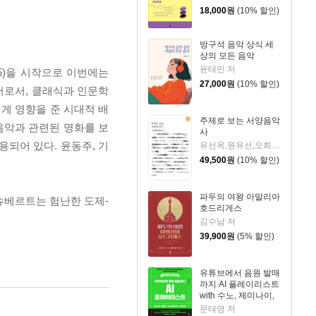
18,000
원
(10% 할인)
방구석 음악 상식 세
상의 모든 음악
윤태민 저
y 5)을 시작으로 이번에는
27,000
원
(10% 할인)
 저서로서, 클래식과 인문학
게 영향을 준 시대적 배
주제로 보는 서양음악
음악과 관련된 명화를 보
사
되어 있다. 윤동주, 기
유선옥,원유선,오희숙 저
49,500
원
(10% 할인)
파두의 여왕 아말리아
슈베르트는 험난한 도제-
호드리게스
김수남 저
39,900
원
(5% 할인)
유튜브에서 음원 발매
까지 AI 플레이리스트
with 수노, 제미나이,
리퍼, 캔바, 캡컷, 스포
문태영 저