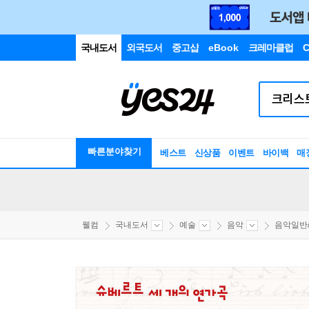
국내도서
외국도서
중고샵
eBook
크레마클럽
C
빠른분야찾기
베스트
신상품
이벤트
바이백
매
웰컴
국내도서
예술
음악
음악일반