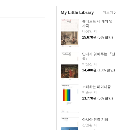
My Little Library
더보기
슈베르트 세 개의 연
가곡
나성인 저
15,670
원
(5% 할인)
단테가 읽어주는 『신
곡』
박상진 저
14,400
원
(10% 할인)
노래하는 페미니즘
박준우 저
13,770
원
(5% 할인)
아시아 건축 기행
강영환 저