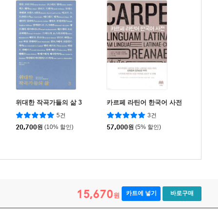
위대한 작곡가들의 삶 3
카르페 라틴어 한국어 사전
5건
3건
20,700
원
(10% 할인)
57,000
원
(5% 할인)
15,670
카트에 넣기
바로구매
원