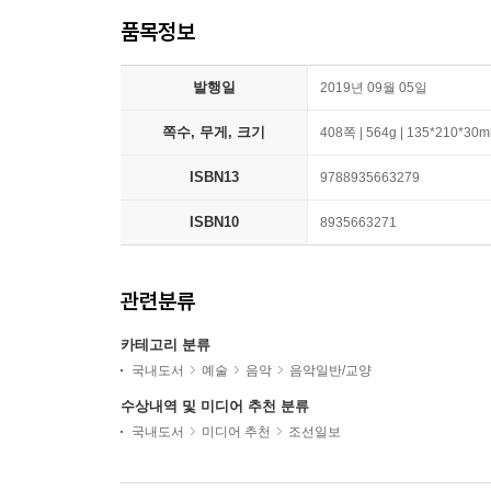
품목정보
발행일
2019년 09월 05일
쪽수, 무게, 크기
408쪽 | 564g | 135*210*30
ISBN13
9788935663279
ISBN10
8935663271
관련분류
카테고리 분류
국내도서
예술
음악
음악일반/교양
수상내역 및 미디어 추천 분류
국내도서
미디어 추천
조선일보