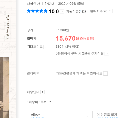
나성인
저
한길사
2019년 09월 05일
10.0
회원리뷰(
4
건)
판매지수 96
정가
16,500원
15,670
원
판매가
(5% 할인)
YES포인트
330원 (2% 적립)
5만원이상 구매 시 2천원 추가적립
결제혜택
카드/간편결제 혜택을 확인하세요
배송안내
배송비 : 무료
eBook
이 상품을 팔기