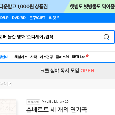
D/LP
DVD/BD
문구
/GIFT
티켓
독서유형검사
장안내
채널예스
사락
예스펀딩
클래스24
RBTI Lab
독서유형검사
크클 심야 독서 모임
OPEN
/교양
My Little Library-10
소득공제
슈베르트 세 개의 연가곡