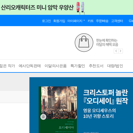
로그인
회원가입
마이페이지
카트
주문/배송
고객센터
Gl
젊은 작가
예사단독판매
이달의사은품
특가할인
추천도서
대량/법인