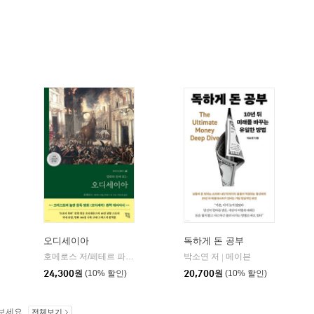
오디세이아
독하게 돈 공부
willbook)
호메로스 저/페테르 파울 루벤스 그림/박문재 역
박소연 저
현대지성
메이븐
|
|
24,300
원
(10% 할인)
20,700
원
(10% 할인)
보세요.
전체보기