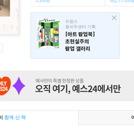
11,600원
매입가 2,500
프랑스
퐁피두센터 기획
[아트 팝업북]
초현실주의
팝업 갤러리
들이
함께 산 책