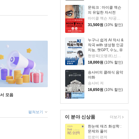
문워크 : 마이클 잭슨
의 유일한 자서전
마이클 잭슨 저/공경희 역
31,500
원
(10% 할인)
누구나 쉽게 AI 작사 &
작곡 with 생성형 인공
지능, 챗GPT, 수노, 유
디오
현병욱(오땡큐),신수진 공저
18,000
원
(10% 할인)
송사비의 클래식 음악
야화
송사비 저
16,650
원
(10% 할인)
도서 모음
펼쳐보기
이 분야 신상품
더보기
한눈에 재즈 화성학 :
문제와 풀이
민로미 편저