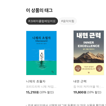
이 상품의 태그
#크레마클럽에있어요
#음악의힘
니체의 초월자
내면 근력
프리드리히 니체 저/김철 편역
히읏
짐 머피 저/지여울 역
윌북(
|
|
15,210
원
(10% 할인)
19,800
원
(10% 할인)
검색 페이지에서 선택된 태그에 등록된 더 많은 상품을 확인해 