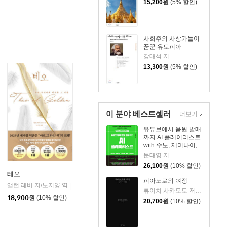
15,200
원
(5% 할인)
사회주의 사상가들이
꿈꾼 유토피아
강대석 저
13,300
원
(5% 할인)
이 분야 베스트셀러
더보기
유튜브에서 음원 발매
까지 AI 플레이리스트
with 수노, 제미나이,
리퍼, 캔바, 캡컷, 스포
문태영 저
티파이
26,100
원
(10% 할인)
테오
피아노로의 여정
앨런 레비 저/노지양 역
오팬하우스
|
류이치 사카모토 저/황국영 역
18,900
원
(10% 할인)
20,700
원
(10% 할인)