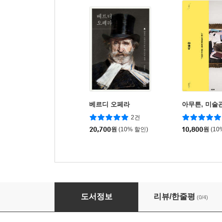
베르디 오페라
아무튼, 미술
2건
20,700
원
(10% 할인)
10,800
원
(10
슈베르트 세 개의 연가곡
도서정보
리뷰/한줄평
(0/4)