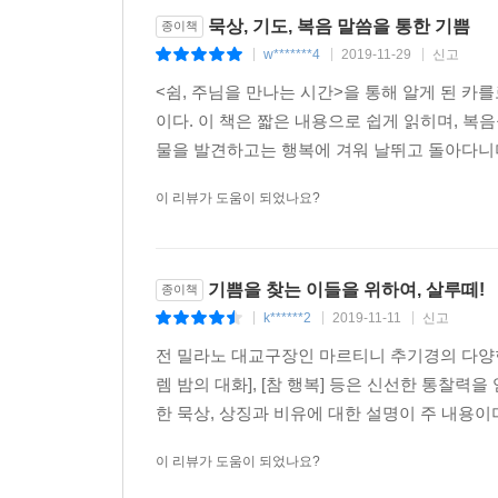
묵상, 기도, 복음 말씀을 통한 기쁨
종이책
w*******4
2019-11-29
신고
|
|
|
<쉼, 주님을 만나는 시간>을 통해 알게 된 카
이다. 이 책은 짧은 내용으로 쉽게 읽히며, 복
물을 발견하고는 행복에 겨워 날뛰고 돌아다니며
이 리뷰가 도움이 되었나요?
기쁨을 찾는 이들을 위하여, 살루떼!
종이책
k******2
2019-11-11
신고
|
|
|
전 밀라노 대교구장인 마르티니 추기경의 다양한 
렘 밤의 대화], [참 행복] 등은 신선한 통찰력을
한 묵상, 상징과 비유에 대한 설명이 주 내용이며
이 리뷰가 도움이 되었나요?