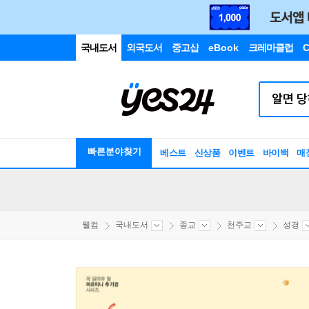
국내도서
외국도서
중고샵
eBook
크레마클럽
C
빠른분야찾기
베스트
신상품
이벤트
바이백
매
웰컴
국내도서
종교
천주교
성경