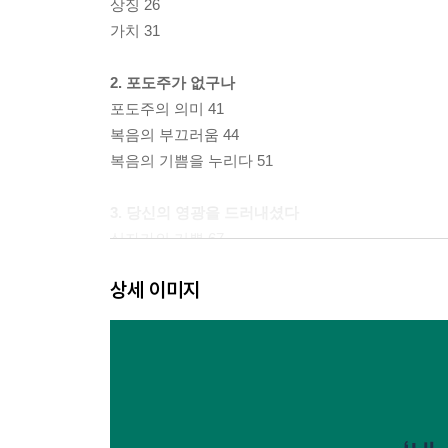
상징 26
가치 31
2. 포도주가 없구나
포도주의 의미 41
복음의 부끄러움 44
복음의 기쁨을 누리다 51
3. 당신의 영광을 드러내셨다
십자가의 기쁨 67
하느님의 영광 72
상세 이미지
카나에서 영광이 드러나다 76
평화의 길 80
성모님의 말씀은 어디에서 왔을까? 84
4. 무엇이든지 그가 시키는 대로 하여라
침묵의 시험 97
인간 마음의 태도 101