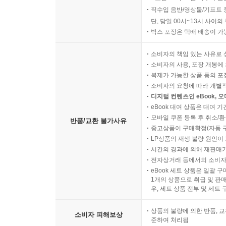
직수입 음반/영상물/기프트 
단, 당일 00시~13시 사이
박스 포장은 택배 배송이 가
소비자의 책임 있는 사유로 
소비자의 사용, 포장 개봉에 
복제가 가능한 상품 등의 포장을 
소비자의 요청에 따라 개별
디지털 컨텐츠인 eBook, 
eBook 대여 상품은 대여 기
모바일 쿠폰 등록 후 취소/환
반품/교환 불가사유
중고상품이 구매확정(자동 
LP상품의 재생 불량 원인이 기
시간의 경과에 의해 재판매가
전자상거래 등에서의 소비자
eBook 세트 상품은 일괄 
1개의 상품으로 취급 및 판매
우, 세트 상품 전부 및 세트
상품의 불량에 의한 반품, 교
소비자 피해보상
준하여 처리됨