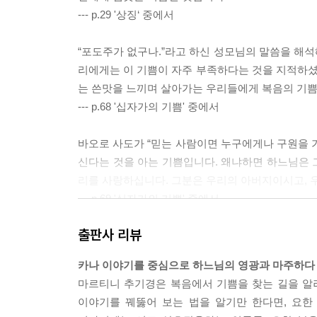
--- p.29 '상징‘ 중에서
“포도주가 없구나.”라고 하신 성모님의 말씀을 해
리에게는 이 기쁨이 자주 부족하다는 것을 지적하
는 쓴맛을 느끼며 살아가는 우리들에게 복음의 기
--- p.68 '십자가의 기쁨' 중에서
바오로 사도가 “믿는 사람이면 누구에게나 구원을 가
신다는 것을 아는 기쁨입니다. 왜냐하면 하느님은 
리를 사랑하십니다. 그분은 우리의 아버지이시고, 
--- p.69 '십자가의 기쁨' 중에서
출판사 리뷰
하느님의 영광이란 바로 사람이 죽지 않고 사는 것,
느님은 우리의 기쁨을 위해 전념하시는 분이며, 우
카나 이야기를 중심으로 하느님의 영광과 마주하다
대신 짊어지고는 끝까지 책임지시며, 우리 한 사람 
마르티니 추기경은 복음에서 기쁨을 찾는 길을 알
--- pp.76~77 '카나에서 영광이 드러나다' 중에서
이야기를 꿰뚫어 보는 법을 알기만 한다면, 요한