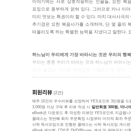
이야기에는 서로 상호작용하는 인물들, 요한 복음
“나는 길이요 진리요 생명이다. 나를 통하지 않고서는
표징으로 풍부하게 얽혀 있다. 그러므로 카나 이
죽으셨으며 십자가를 통해 우리를 구원하신 분’이
미리 엿보는 특권이라 할 수 있다. 마치 대서사극의
이 하느님 아버지의 무한한 자비와 힘과 영광을 
추기경은 요한 복음사가를 소개하며, 단 몇 줄의 
습니다.
떠올리도록 하는 특별한 능력을 지녔다고 말한다. 요
--- p.120 '지나온 여정' 중에서
하느님이 우리에게 가장 바라시는 것은 우리의 행복
우리는 종종 우리가 바라는 것과 하느님이 바라시는 
잡아 놓고는 수시로 죄책감에 시달리기도 한다. 
하느님은 우리가 죄책감에 빠지거나 버거운 짐에 
회원리뷰
하느님이 가장 바라시는 것은 우리의 행복과 기쁨
(2건)
하나하나를 다시 읽고 이해하며 묵상하는 동안, 
매주 10건의 우수리뷰를 선정하여 YES포인트 3만원을 드
3,000원 이상 구매 후 리뷰 작성 시
일반회원 300원, 마니아
무엇인지를 분명히 알게 된다. 이 책은 복음 안에 
eBook은 다운로드 후 작성한 리뷰만 YES포인트 지급됩니
나위 없이 유용한 지침서가 되어 줄 것이다. 또한 
클래스는 첫번째 회차 주문확정 시점부터 마지막 회차 주문
것이다.
사락 독서모임으로 진행된 클래스는 사락 독서모임 게시판
eBook 페이백, CD/LP, DVD/Blu-ray, 패션 및 판매금