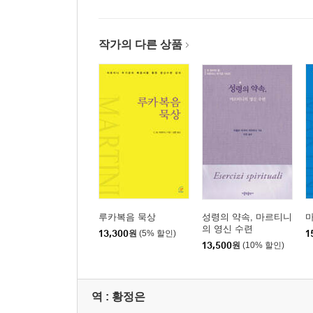
작가의 다른 상품
루카복음 묵상
성령의 약속, 마르티니
의 영신 수련
13,300
원
(5% 할인)
1
13,500
원
(10% 할인)
역 :
황정은