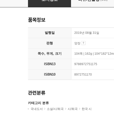
품목정보
발행일
2019년 08월 31일
판형
양장
쪽수, 무게, 크기
104쪽 | 162g | 104*182*12
ISBN13
9788972751175
ISBN10
8972751170
관련분류
카테고리 분류
국내도서
소설/시/희곡
시/희곡
한국 시