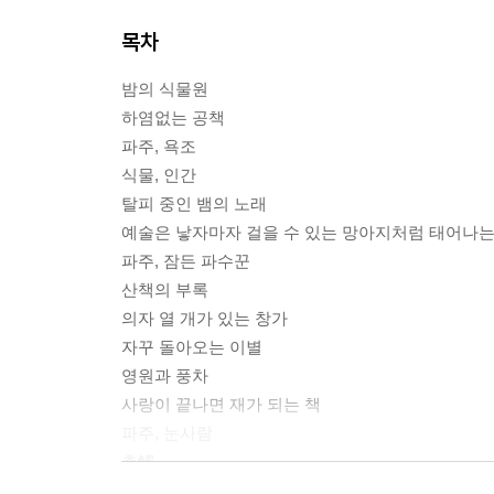
목차
밤의 식물원
하염없는 공책
파주, 욕조
식물, 인간
탈피 중인 뱀의 노래
예술은 낳자마자 걸을 수 있는 망아지처럼 태어나는
파주, 잠든 파수꾼
산책의 부록
의자 열 개가 있는 창가
자꾸 돌아오는 이별
영원과 풍차
사랑이 끝나면 재가 되는 책
파주, 눈사람
촉觸
키스