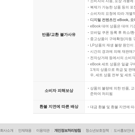
소비자의 사용, 포장 개봉에 
복제가 가능한 상품 등의 포장을 
소비자의 요청에 따라 개별
디지털 컨텐츠인 eBook, 
eBook 대여 상품은 대여 기
모바일 쿠폰 등록 후 취소/환
반품/교환 불가사유
중고상품이 구매확정(자동 
LP상품의 재생 불량 원인이 기
시간의 경과에 의해 재판매가
전자상거래 등에서의 소비자
eBook 세트 상품은 일괄 
1개의 상품으로 취급 및 판매
우, 세트 상품 전부 및 세트
상품의 불량에 의한 반품, 교
소비자 피해보상
준하여 처리됨
환불 지연에 따른 배상
대금 환불 및 환불 지연에 
회사소개
인재채용
이용약관
개인정보처리방침
청소년보호정책
도서홍보안내