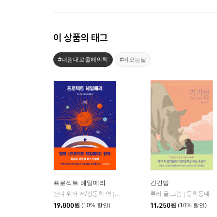
이 상품의 태그
#내맘대로올해의책
#비오는날
프로젝트 헤일메리
긴긴밤
앤디 위어 저/강동혁 역
알에이치코리아(RHK)
루리 글,그림
문학동네
|
|
19,800
원
(10% 할인)
11,250
원
(10% 할인)