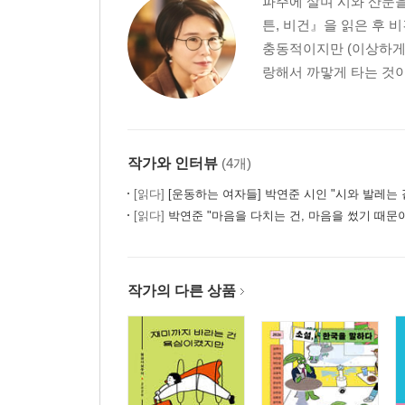
파주에 살며 시와 산문을 
튼, 비건』을 읽은 후 
충동적이지만 (이상하게
랑해서 까맣게 타는 것이 
작가와 인터뷰
(4개)
[읽다]
[운동하는 여자들] 박연준 시인 "시와 발레는 같은 곳을
[읽다]
박연준 "마음을 다치는 건, 마음을 썼기 때문
작가의 다른 상품