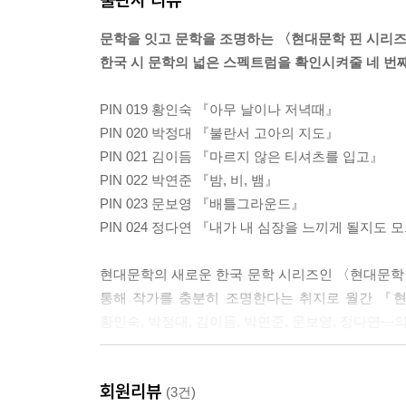
놓이는 곳
문학을 잇고 문학을 조명하는 〈현대문학 핀 시리
--- 「하염없는 공책」중에서
한국 시 문학의 넓은 스펙트럼을 확인시켜줄 네 번째
슬픔이 굳어 의자가 되었다
PIN 019 황인숙 『아무 날이나 저녁때』
누가 앉을래?
PIN 020 박정대 『불란서 고아의 지도』
PIN 021 김이듬 『마르지 않은 티셔츠를 입고』
다리는 네 개 매달리는 상념은 스물
PIN 022 박연준 『밤, 비, 뱀』
앞을 보고 서 있는 사람이 하나
PIN 023 문보영 『배틀그라운드』
PIN 024 정다연 『내가 내 심장을 느끼게 될지도
앉을 수 없다
현대문학의 새로운 한국 문학 시리즈인 〈현대문학 핀
창밖으로 지나가는 곤줄박이
통해 작가를 충분히 조명한다는 취지로 월간 『현
날아가다 힐끗, 나를 보는
황인숙, 박정대, 김이듬, 박연준, 문보영, 정다연―
저 눈에다
씨앗을 심어야지
문학의 정곡을 찌르면서 동시에 문학과 독자를 이어주
회원리뷰
컬렉션은 한국 시 문학의 다양한 감수성을 보여주
(3건)
슬픔을 쪽지는,