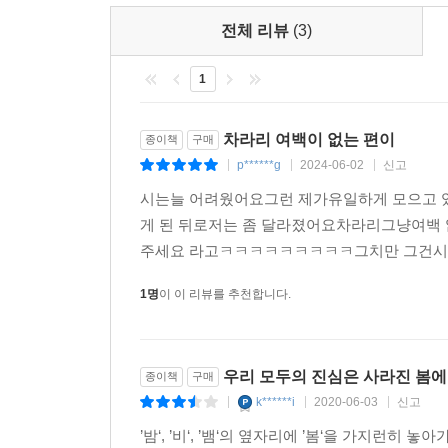
지난해부터, 지지난 봄부터,
전체 리뷰
(3)
당신은 성큼성큼 방으로 들어가 커튼을 친다
1
눈을 숨기려는 듯이
차라리 여백이 없는 편이
종이책
구매
눈이 쌓이면서 발목이 사라지는 것을 본다
p******g
2024-06-02
신고
|
|
|
고요하고 하염없네?
시는늘 어려웠어요그런 제가유일하게 모으고 
고요하고 하염없지
게 된 뒤로저는 좀 달라졌어요차라리그냥여백 
주세요 라고ㅋㅋㅋㅋㅋㅋㅋㅋㅋ그치만 그건시
--- 「파주, 눈사람」중에서
1명
이 이 리뷰를 추천합니다.
우리 모두의 진심은 사라진 봄에 담
종이책
구매
k******i
2020-06-03
신고
|
|
|
’밤‘, ’비‘, ’뱀‘의 옆자리에 ’봄‘을 가지런히