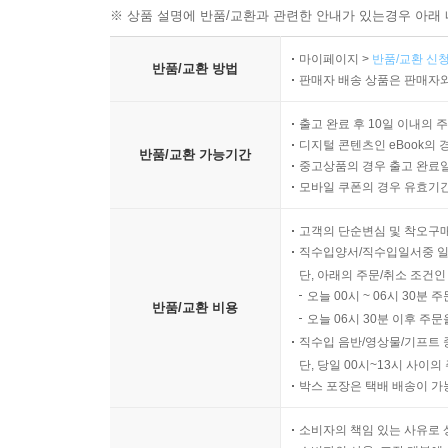
※ 상품 설명에 반품/교환과 관련한 안내가 있는경우 아래 
마이페이지 >
반품/교환 신청
반품/교환 방법
판매자 배송 상품은 판매자와
출고 완료 후 10일 이내의 
디지털 콘텐츠인 eBook의 
반품/교환 가능기간
중고상품의 경우 출고 완료일
모바일 쿠폰의 경우 유효기간(
고객의 단순변심 및 착오구
직수입양서/직수입일서중 일
단, 아래의 주문/취소 조건인
오늘 00시 ~ 06시 30분 
반품/교환 비용
오늘 06시 30분 이후 주문
직수입 음반/영상물/기프트 
단, 당일 00시~13시 사이
박스 포장은 택배 배송이 가
소비자의 책임 있는 사유로 