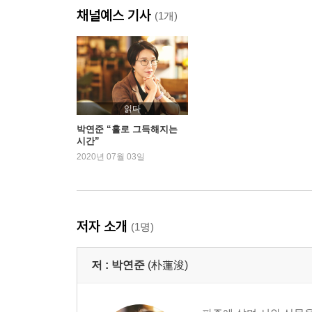
채널예스 기사
죽음을 산책시키는 여자
(1개)
도서관에는 노인이 많다
누구에게나 지독한 저녁
사랑은 죽은 이빨
합정역
외국어로 모국어를 설명하는 일
읽다
이파리가 나무에서 멀어지는 일을 가을이라 부른다
박연준 “홀로 그득해지는
시간”
캥거루
2020년 07월 03일
에세이 : 괴팍한 디제이의 음악 일기
저자 소개
(1명)
저 :
박연준
(朴蓮浚)