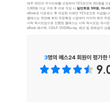
감수성을 확보해온 황인숙과 박정대, 예민한 감각
매주 10건의 우수리뷰를 선정하여 YES포인트 3만원을 드
비녀를 키워야지
3,000원 이상 구매 후 리뷰 작성 시
일반회원 300원, 마니아
시작한 문보영과 정다연, 그들의 시집이 담긴 핀
--- 「의자 열 개가 있는 창가」중에서
eBook은 다운로드 후 작성한 리뷰만 YES포인트 지급됩니
모은다.
클래스는 첫번째 회차 주문확정 시점부터 마지막 회차 주문
사락 독서모임으로 진행된 클래스는 사락 독서모임 게시판
투명한 비명, 간지러운 비명, 먼지로 떠도는 비명
아티스트와의 컬래버레이션이라는 특색을 갖춰 이목
eBook 페이백, CD/LP, DVD/Blu-ray, 패션 및 판매금
선보이는 경현수 작가의 페인팅 작품들로 이루어졌
허공에서 떨어지는 당신을, 날름
충돌하는 와중에 기하학적이고 리드미컬한 움직임을
붉은 혀가 먹어치우고
『현대문학 핀 시리즈 VOL. Ⅳ』의 특징 중 
3
명의 예스24 회원이 평가한
당신은 사라진 오후가 된다
점이다. 박연준 시인은 아르바이트를 하며 시간을
서가에 수천 권의 기도하는 손,
9.
어리숙하고, 쓸데없이 순진했”(에세이 「괴팍한 
소원을 수집하는 자의 눈동자에 쌓이는 침묵
최대치의 볼륨으로 틀어놓고 한밤중 도로를 달린다
--- 「사랑이 끝나면 재가 되는 책」중에서
적 가졌던 디제이의 꿈을, 시인이 된 지금“내 시는,
여보, 방에 좀 가봐
방에 눈이 내려요
언제부터?
우리가 잠든 시간부터,