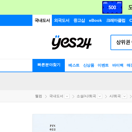
국내도서
외국도서
중고샵
eBook
크레마클럽
C
빠른분야찾기
베스트
신상품
이벤트
바이백
매
웰컴
국내도서
소설/시/희곡
시/희곡