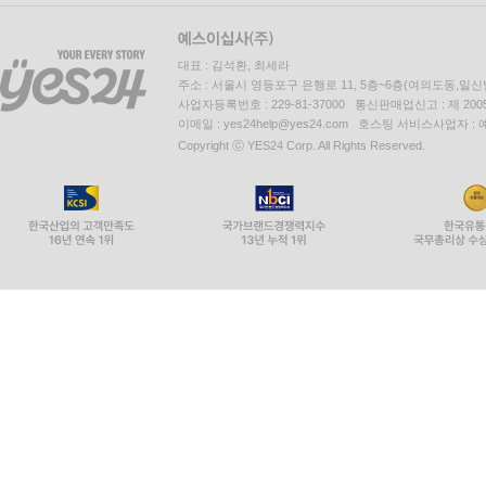
대표 : 김석환, 최세라
주소 : 서울시 영등포구 은행로 11, 5층~6층(여의도동,일신
사업자등록번호 : 229-81-37000 통신판매업신고 : 제 200
이메일 : yes24help@yes24.com 호스팅 서비스사업자 :
Copyright ⓒ YES24 Corp. All Rights Reserved.