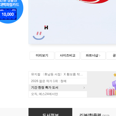
미리보기
사이즈비교
파트너샵
공
뮤지컬 〈휴남동 서점〉X 황보름 작가 북토크
2026 젊은 작가 1위 : 청예
기간 한정 특가 도서
오직, 예스24에서만
밤, 비, 뱀
도서정보
리뷰/한줄평
(3/13)