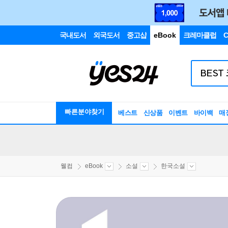
국내도서
외국도서
중고샵
eBook
크레마클럽
C
빠른분야찾기
베스트
신상품
이벤트
바이백
매
웰컴
eBook
소설
한국소설