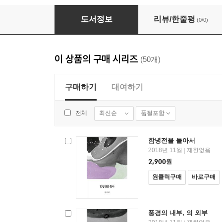
젤리피쉬
도서정보
리뷰/한줄평
(0/0)
이 상품의 구매 시리즈
(50개)
구매하기
대여하기
최신순
품절포함
전체
함녕전을 돌아서
2018년 11월
제한없음
|
2,900
원
원클릭구매
바로구매
풍경의 내부, 의 외부