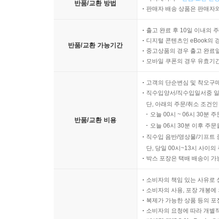
반품/교환 방법
판매자 배송 상품은 판매자와
출고 완료 후 10일 이내의 
디지털 콘텐츠인 eBook의 
반품/교환 가능기간
중고상품의 경우 출고 완료일
모바일 쿠폰의 경우 유효기간(
고객의 단순변심 및 착오구
직수입양서/직수입일서중 일
단, 아래의 주문/취소 조건인
오늘 00시 ~ 06시 30분 
반품/교환 비용
오늘 06시 30분 이후 주문
직수입 음반/영상물/기프트 
단, 당일 00시~13시 사이
박스 포장은 택배 배송이 가
소비자의 책임 있는 사유로 
소비자의 사용, 포장 개봉에 
복제가 가능한 상품 등의 포장을 
소비자의 요청에 따라 개별