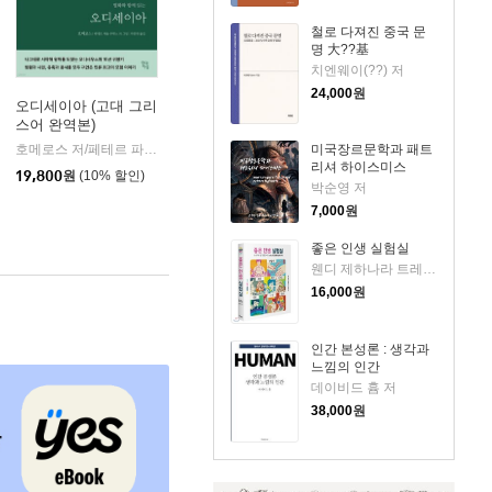
철로 다져진 중국 문
명 大??基
치엔웨이(??) 저
24,000
원
오디세이아 (고대 그리
스어 완역본)
k)
미국장르문학과 패트
호메로스 저/페테르 파울 루벤스 그림/박문재 역
현대지성
|
리셔 하이스미스
19,800
원
(10% 할인)
박순영 저
7,000
원
좋은 인생 실험실
웬디 제하나라 트레메인 저/황근하 역
16,000
원
인간 본성론 : 생각과
느낌의 인간
데이비드 흄 저
38,000
원