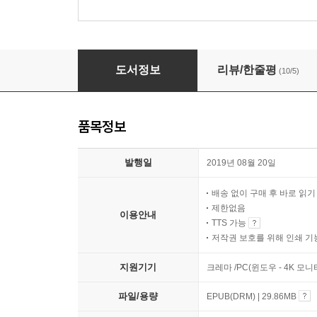
철학자 김진영의 전복적 소설 읽기
도서정보
리뷰/한줄평
(10/5)
품목정보
발행일
2019년 08월 20일
배송 없이 구매 후 바로 읽
제한없음
이용안내
TTS 가능
저작권 보호를 위해 인쇄 기
지원기기
크레마 /PC(윈도우 - 4K 모
파일/용량
EPUB(DRM) | 29.86MB