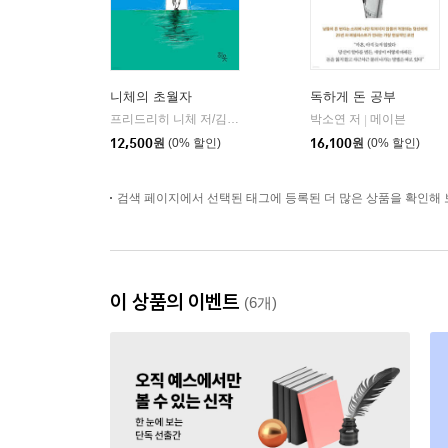
니체의 초월자
독하게 돈 공부
프리드리히 니체 저/김철 편역
히읏
박소연 저
메이븐
|
|
12,500
원
(0% 할인)
16,100
원
(0% 할인)
검색 페이지에서 선택된 태그에 등록된 더 많은 상품을 확인해 
이 상품의 이벤트
(6개)