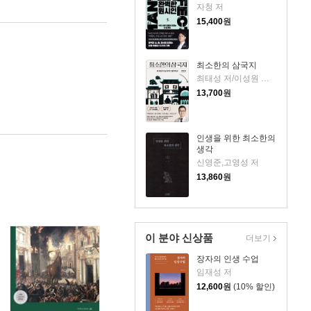
자청 저
15,400
원
최소한의 삼국지
최태성 저/이성원 감수
13,700
원
인생을 위한 최소한의
생각
신영준,고영성 저
13,860
원
이 분야 신상품
더보기
장자의 인생 수업
임재성 저
12,600
원
(10% 할인)