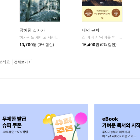
공허한 십자가
내면 근력
히가시노 게이고 저/이선희 역
자음과모음
짐 머피 저/지여울 역
윌북(willboo
|
|
13,700
원
(0% 할인)
15,400
원
(0% 할인)
보세요.
전체보기