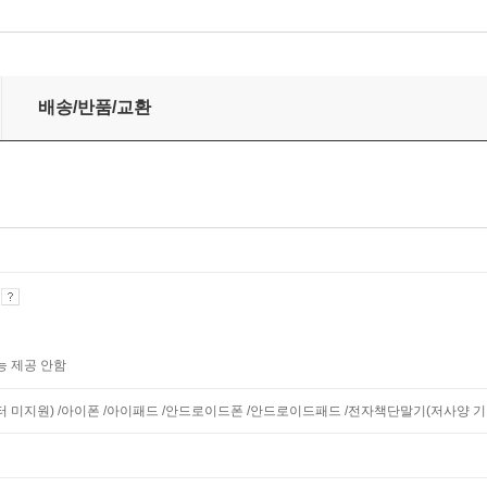
배송/반품/교환
기
능 제공 안함
니터 미지원) /아이폰 /아이패드 /안드로이드폰 /안드로이드패드 /전자책단말기(저사양 기기 