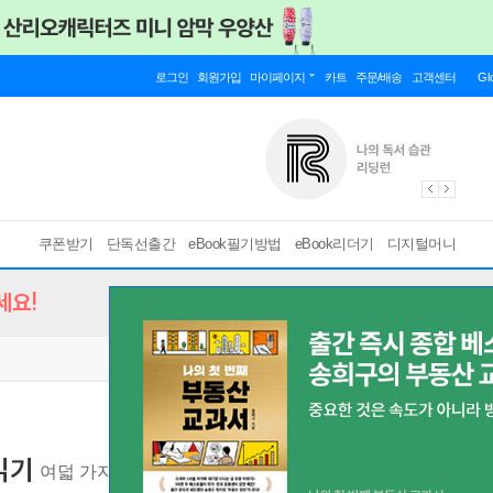
로그인
회원가입
마이페이지
카트
주문/배송
고객센터
Gl
쿠폰받기
단독선출간
eBook필기방법
eBook리더기
디지털머니
세요!
읽기
여덟 가지 키워드로 고전을 읽다
[ EPUB ]