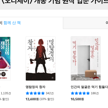
들이
함께 산 책
물
명탐정의 창자
인간의 얼굴은 먹기 힘들다
1,135건
342건
186건
% 할인)
12,600
원
(10% 할인)
10,500
원