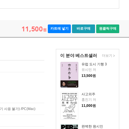
11,500
카트에 넣기
바로구매
원클릭구매
원
이 분야 베스트셀러
더보기
유럽 도시 기행 3
유시민 저
13,500
원
사고외주
홍진기 저
11,000
원
사용 불가) /PC(Mac)
완벽한 원시인