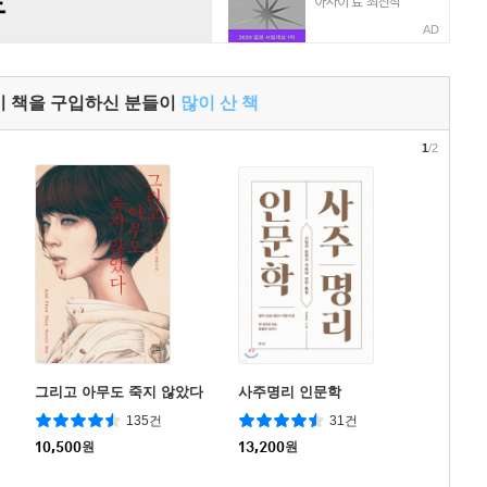
AD
이 책을 구입하신 분들이
많이 산 책
1
/2
그리고 아무도 죽지 않았다
사주명리 인문학
135건
31건
10,500
원
13,200
원