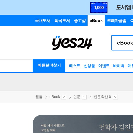
국내도서
외국도서
중고샵
eBook
크레마클럽
C
빠른분야찾기
베스트
신상품
이벤트
바이백
매
웰컴
eBook
인문
인문학산책