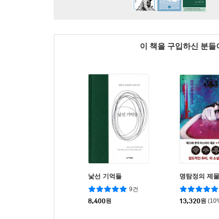
이 책을 구입하신 분
낯선 기억들
명탐정의 제
9건
8,400
원
13,320
원
(10