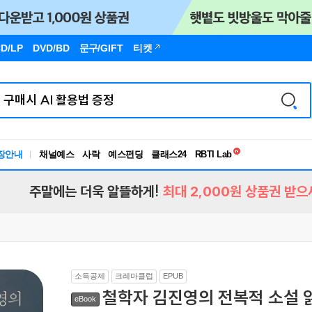
D/LP
DVD/BD
문구
/GIFT
티켓
독서유형검사
RBTI Lab
장안내
채널예스
사락
예스펀딩
클래스24
독서유형검사
주말에는 더욱 알뜰하게!
최대 2,000원 상품권 받으
소득공제
크레마클럽
EPUB
철학자 김진영의 전복적 소설 
eBook