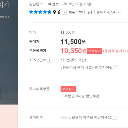
김진영
저
메멘토
2019년 08월 20일
9.6
회원리뷰(
15
건)
판매지수 54
정가
11,500원
11,500
원
판매가
10,350
원
쿠폰혜택가
(종이책 정가 대비
쿠폰받기
YES포인트
570원 (5% 적립)
5만원이상 구매 시 2천원 추가적립
추가혜택쿠폰
쿠폰받기
주문금액대별 할인쿠폰
결제혜택
카드/간편결제 혜택을 확인하세요