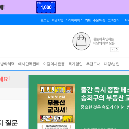
로그인
회원가입
마이페이지
카트
주문/배송
고객센터
Gl
름방학혜택
예사단독판매
이달의사은품
특가할인
추천도서
대량/법인
세요!
지 질문