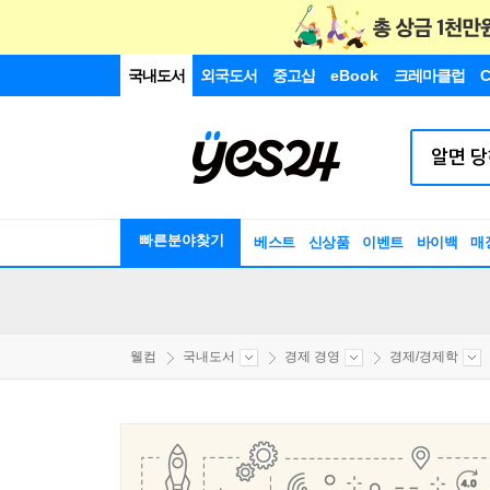
국내도서
외국도서
중고샵
eBook
크레마클럽
C
빠른분야찾기
베스트
신상품
이벤트
바이백
매
웰컴
국내도서
경제 경영
경제/경제학