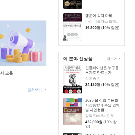
행운에 속지 마라
나심 니콜라스 탈레브 저/이건 역/신진오 감수
16,200
원
(10% 할인)
이 분야 신상품
더보기
인플레이션은 누구를
부자로 만드는가
도서 모음
신환종 저
24,120
원
(10% 할인)
펼쳐보기
2026 물 산업 부문별
시장동향과 주요 업체
별 사업현황
임팩트(imFact) 저
432,000
원
(10% 할
인)