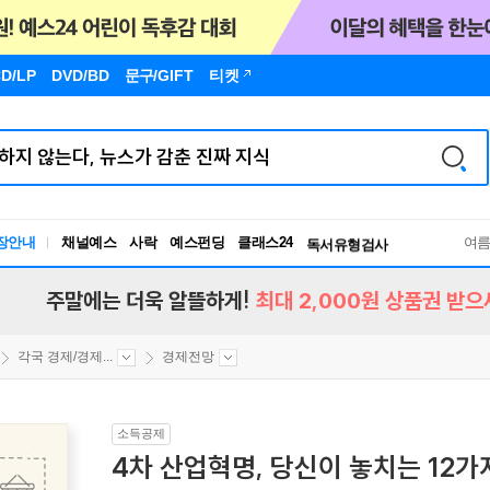
D/LP
DVD/BD
문구
/GIFT
티켓
장안내
채널예스
사락
예스펀딩
클래스24
독서유형검사
여
RBTI Lab
독서유형검사
주말에는 더욱 알뜰하게!
최대 2,000원 상품권 받으
각국 경제/경제...
경제전망
소득공제
4차 산업혁명, 당신이 놓치는 12가