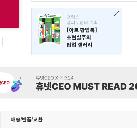
프랑스
퐁피두센터 기획
[아트 팝업북]
초현실주의
팝업 갤러리
배송/반품/교환