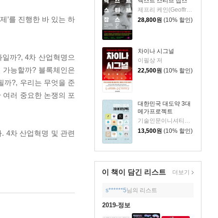
넥스트 스티브 잡스
제프리 케인(Geoffrey Cain) 저/이민석 역
’를 진행한 바 있는 하
28,800
원
(10% 할인)
차이나 시그널
화일까?, 4차 산업혁명으
이필상 저
연 가능할까? 블록체인은
22,500
원
(10% 할인)
까?, 우리는 무엇을 준
 여러 중요한 논쟁의 포
대한민국 대도약 3대
메가프로젝트
기술인문이니셔티브 집현 저
13,500
원
(10% 할인)
 4차 산업혁명 및 관련
이 책이 담긴
리스트
더보기
s******5
님의 리스트
2019-정보