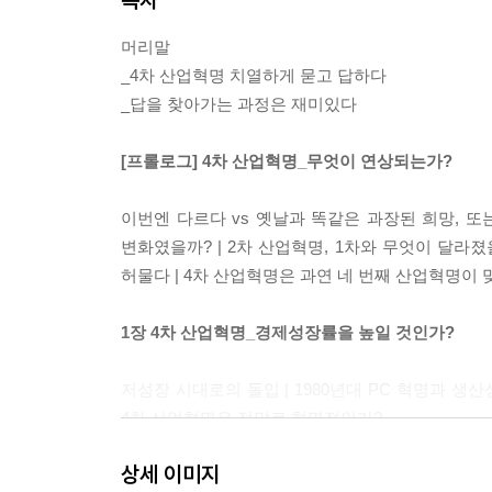
머리말
_4차 산업혁명 치열하게 묻고 답하다
_답을 찾아가는 과정은 재미있다
[프롤로그] 4차 산업혁명_무엇이 연상되는가?
이번엔 다르다 vs 옛날과 똑같은 과장된 희망, 또는
변화였을까? | 2차 산업혁명, 1차와 무엇이 달라졌을
허물다 | 4차 산업혁명은 과연 네 번째 산업혁명이 
1장 4차 산업혁명_경제성장률을 높일 것인가?
저성장 시대로의 돌입 | 1980년대 PC 혁명과 생산
4차 산업혁명은 정말로 혁명적인가?
상세 이미지
2장 인공지능_과연 인간을 능가할 것인가?