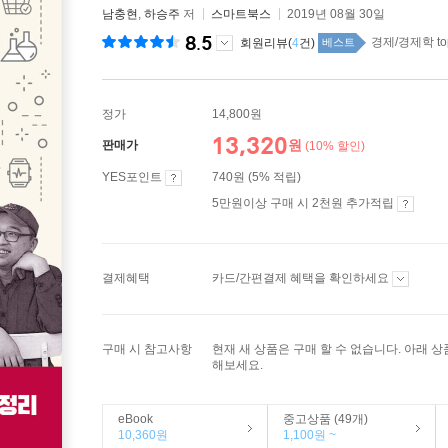
남충현
,
하승주
저
스마트북스
2019년 08월 30일
8.5
경제/경제학 to
회원리뷰(
4
건)
베스트
정가
14,800원
13,320
원
판매가
(10% 할인)
YES포인트
740원 (5% 적립)
5만원이상 구매 시 2천원 추가적립
결제혜택
카드/간편결제 혜택을 확인하세요
구매 시 참고사항
현재 새 상품은 구매 할 수 없습니다. 아래 
해보세요.
eBook
중고상품 (49개)
10,360원
1,100원 ~