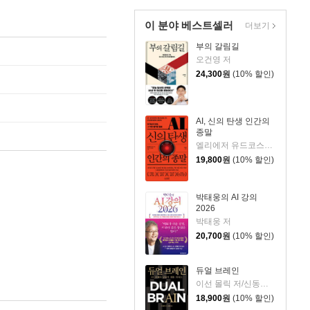
이 분야 베스트셀러
더보기
부의 갈림길
오건영 저
24,300
원
(10% 할인)
AI, 신의 탄생 인간의
종말
엘리에저 유드코스키,네이트 소아레스 공저/고영훈 역
19,800
원
(10% 할인)
박태웅의 AI 강의
2026
박태웅 저
20,700
원
(10% 할인)
듀얼 브레인
이선 몰릭 저/신동숙 역
18,900
원
(10% 할인)