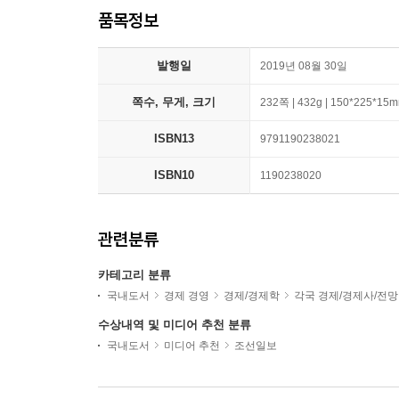
품목정보
발행일
2019년 08월 30일
쪽수, 무게, 크기
232쪽 | 432g | 150*225*15
ISBN13
9791190238021
ISBN10
1190238020
관련분류
카테고리 분류
국내도서
경제 경영
경제/경제학
각국 경제/경제사/전망
수상내역 및 미디어 추천 분류
국내도서
미디어 추천
조선일보