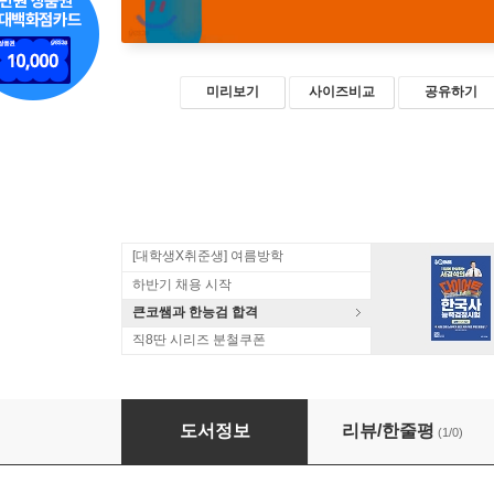
미리보기
사이즈비교
공유하기
[대학생X취준생] 여름방학
하반기 채용 시작
큰코쌤과 한능검 합격
직8딴 시리즈 분철쿠폰
e-Test 한글+엑셀+파워포인트
도서정보
리뷰/한줄평
(1/0)