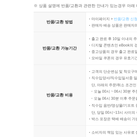
※ 상품 설명에 반품/교환과 관련한 안내가 있는경우 아래 
마이페이지 >
반품/교환 신청
반품/교환 방법
판매자 배송 상품은 판매자와
출고 완료 후 10일 이내의 
디지털 콘텐츠인 eBook의 
반품/교환 가능기간
중고상품의 경우 출고 완료일
모바일 쿠폰의 경우 유효기간(
고객의 단순변심 및 착오구
직수입양서/직수입일서중 일
단, 아래의 주문/취소 조건인
오늘 00시 ~ 06시 30분 
반품/교환 비용
오늘 06시 30분 이후 주문
직수입 음반/영상물/기프트 
단, 당일 00시~13시 사이
박스 포장은 택배 배송이 가
소비자의 책임 있는 사유로 