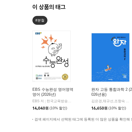
이 상품의 태그
#분철
EBS 수능완성 영어영역
완자 고등 통합과학 2 (2
영어 (2026년)
026년용)
EBS 저
한국교육방송공사
김은경,채규선,조향숙 등저
|
14,040
원
(10% 할인)
16,650
원
(10% 할인)
검색 페이지에서 선택된 태그에 등록된 더 많은 상품을 확인해 