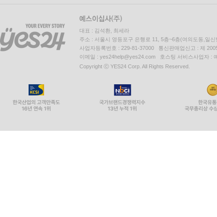
대표 : 김석환, 최세라
주소 : 서울시 영등포구 은행로 11, 5층~6층(여의도동,일신
사업자등록번호 : 229-81-37000 통신판매업신고 : 제 200
이메일 : yes24help@yes24.com 호스팅 서비스사업자 :
Copyright ⓒ YES24 Corp. All Rights Reserved.