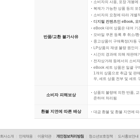
소비자의 사용, 포장 개봉에 
복제가 가능한 상품 등의 포장을 
소비자의 요청에 따라 개별
디지털 컨텐츠인 eBook, 
eBook 대여 상품은 대여 기
모바일 쿠폰 등록 후 취소/환
반품/교환 불가사유
중고상품이 구매확정(자동 
LP상품의 재생 불량 원인이 기
시간의 경과에 의해 재판매가
전자상거래 등에서의 소비자
eBook 세트 상품은 일괄 
1개의 상품으로 취급 및 판매
우, 세트 상품 전부 및 세트
상품의 불량에 의한 반품, 교
소비자 피해보상
준하여 처리됨
환불 지연에 따른 배상
대금 환불 및 환불 지연에 
회사소개
인재채용
이용약관
개인정보처리방침
청소년보호정책
도서홍보안내