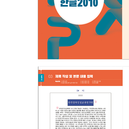
01 데이터 입력 및 제목 입력
02 함수식의 사용
PART. 02 서식 지정
01 글꼴 서식 및 열 너비 서식 지정
02 표시형식과 조건부서식 및 윤곽선 지정
PART. 03 차트 작성과 데이터베이스 기능 사용
01 자동 필터 만들기
02 차트 만들기
03 피벗 테이블 작성
04 정렬 및 부분합 작성
05 텍스트 나누기
PART. 04 목표값과 시나리오
01목표값 찾기
02 시나리오 요약 보고서 및 시트 순서