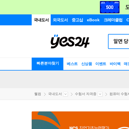
국내도서
외국도서
중고샵
eBook
크레마클럽
C
빠른분야찾기
베스트
신상품
이벤트
바이백
매
웰컴
국내도서
수험서 자격증
컴퓨터 수험