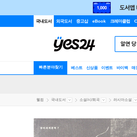
국내도서
외국도서
중고샵
eBook
크레마클럽
C
빠른분야찾기
베스트
신상품
이벤트
바이백
매
웰컴
국내도서
소설/시/희곡
러시아소설