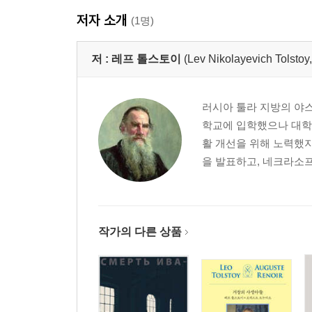
저자 소개
(1명)
저 :
레프 톨스토이
(Lev Nikolayevich T
러시아 툴라 지방의 야스
학교에 입학했으나 대학
활 개선을 위해 노력했지
을 발표하고, 네크라소
작가의 다른 상품