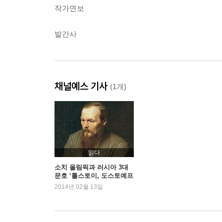
작가연보
발간사
채널예스 기사
(1개)
읽다
소치 올림픽과 러시아 3대
문호 ‘톨스토이, 도스토예프
스키, 투르게네프’
2014년 02월 13일