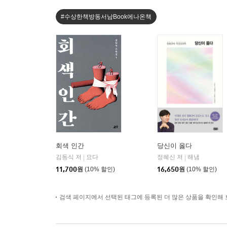
#수상한책방동서남Book에나온책
회색 인간
당신이 옳다
김동식 저
요다
정혜신 저
해냄
|
|
11,700
원
(10% 할인)
16,650
원
(10% 할인)
검색 페이지에서 선택된 태그에 등록된 더 많은 상품을 확인해 