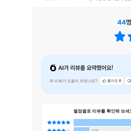
걷게 하며, 그 길 끝에서 새로운 길을 열어주
일깨워주기를 바란다. 목록을 쌓아갈수록 ‘창비
보람이겠다.
44
명
추천 내역
죽기 전에 꼭 읽어야 할 책 1001
AI가 리뷰를 요약했어요!
AI 리뷰가 도움이 되었나요?
좋아요
0
별점별로 리뷰를 확인해 보세
18%