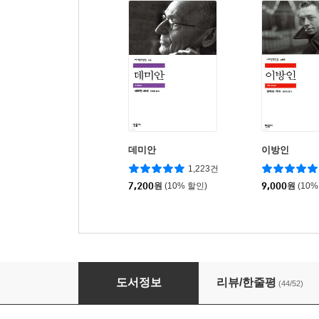
데미안
이방인
1,223건
7,200
원
(10% 할인)
9,000
원
(10%
이반 일리치의 죽음
도서정보
리뷰/한줄평
(44/52)