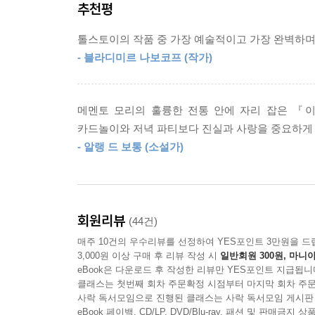
추천평
소설은 동료들과 가족 친지들이 이반 일리치를 
이들은 그를 애도하기보다는 그의 죽음이 자신들에
톨스토이의 작품 중 가장 예술적이고 가장 완벽하며
죽음에 이르는 과정이 이반 일리치의 시점에서 그
- 블라디미르 나보코프 (작가)
자신이 왜 죽어야 하는가를 거듭 묻는다. 아무런 잘
무심한 가족들, 그리고 신과 운명을 저주하며 고통
자신의 삶이 잘못되었음을 인정하고 고통에서 벗어나
메멘토 모리의 훌륭한 전통 안에 자리 잡은 『
카드놀이와 저녁 파티보다 진실과 사랑을 중요하게 
똘스또이는 자신에게 주어진 삶의 역사적, 사회적
- 알랭 드 보통 (소설가)
존재양식에 대해 본질적인 의문을 던진다. 이반 
일리치의 깨달음일 뿐만 아니라, 언젠가 죽음을 피
똘스또이는 외적인 일상의 모습과 인간 심리의 움
점에서 이 작품은 죽음에 대한 철학적 의미에 대한
회원리뷰
(44건)
매주 10건의 우수리뷰를 선정하여 YES포인트 3만원을 드
‘창비세계문학’을 펴내며
3,000원 이상 구매 후 리뷰 작성 시
일반회원 300원, 마니아
eBook은 다운로드 후 작성한 리뷰만 YES포인트 지급됩니
1966년 계간 『창작과비평』을 창간한 이래 한국
클래스는 첫번째 회차 주문확정 시점부터 마지막 회차 주문
사락 독서모임으로 진행된 클래스는 사락 독서모임 게시판
함께하고자 하는 마음으로 ‘창비세계문학’을 출간했
eBook 페이백, CD/LP, DVD/Blu-ray, 패션 및 판매금