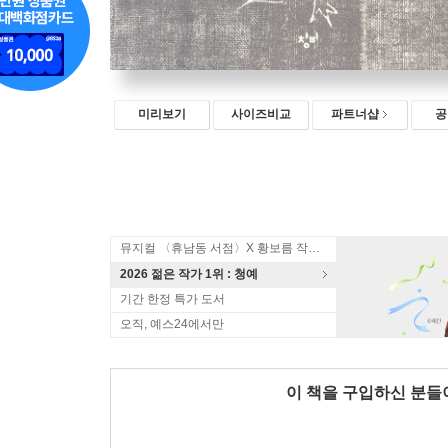
미리보기
사이즈비교
파트너샵
공
뮤지컬 〈휴남동 서점〉X 황보름 작가 북토크
2026 젊은 작가 1위 : 청예
기간 한정 특가 도서
오직, 예스24에서만
이 책을 구입하신 분