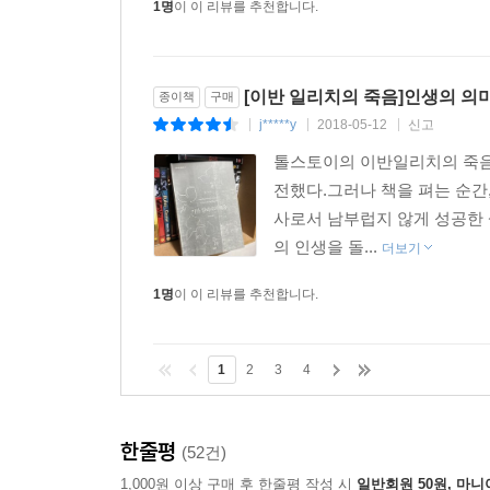
1명
이 이 리뷰를 추천합니다.
[이반 일리치의 죽음]인생의 의미
종이책
구매
j*****y
2018-05-12
신고
|
|
|
톨스토이의 이반일리치의 죽음
전했다.그러나 책을 펴는 순간
사로서 남부럽지 않게 성공한 
의 인생을 돌...
더보기
1명
이 이 리뷰를 추천합니다.
1
2
3
4
한줄평
(52건)
1,000원 이상 구매 후 한줄평 작성 시
일반회원 50원, 마니