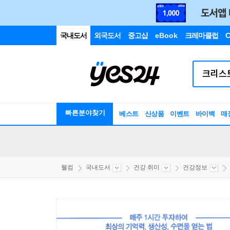
국내도서
외국도서
중고샵
eBook
크레마클럽
C
빠른분야찾기
베스트
신상품
이벤트
바이백
매
웰컴
국내도서
건강 취미
건강정보