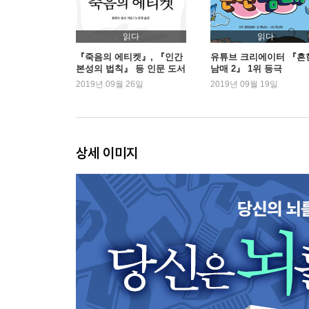
11. 전자기장 오염 속에서 살아가기
12. 계속 왜냐고 캐묻자. 그래야 소용돌이에서 빠져
읽다
읽다
『죽음의 에티켓』, 『인간
유튜브 크리에이터 『흔
본성의 법칙』 등 인문 도서
남매 2』 1위 등극
부록
약진
2019년 09월 26일
2019년 09월 19일
참고문헌
감사의 말
상세 이미지