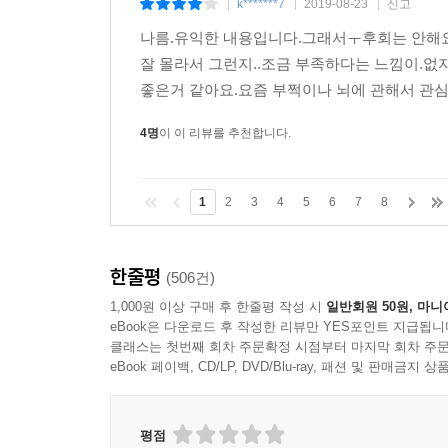
k*******7
2019-08-23
신고
|
|
|
나름.유익한 내용입니다.그래서ㅜ후회는 안해요.
잘 몰라서 그런지..조금 부족하다는 느낌이.
좋은거 같아요.요즘 부쩍이나 뇌에 관해서 관심
4명
이 이 리뷰를 추천합니다.
1
2
3
4
5
6
7
8
한줄평
(506건)
1,000원 이상 구매 후 한줄평 작성 시
일반회원 50원, 마니
eBook은 다운로드 후 작성한 리뷰만 YES포인트 지급됩니
클래스는 첫번째 회차 주문확정 시점부터 마지막 회차 주문
eBook 페이백, CD/LP, DVD/Blu-ray, 패션 및 판매금
평점