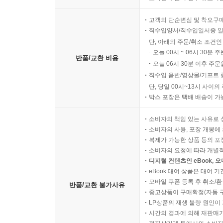
고객의 단순변심 및 착오구
직수입양서/직수입일서중 일
단, 아래의 주문/취소 조건인
오늘 00시 ~ 06시 30분 
반품/교환 비용
오늘 06시 30분 이후 주문
직수입 음반/영상물/기프트 
단, 당일 00시~13시 사이
박스 포장은 택배 배송이 가
소비자의 책임 있는 사유로 
소비자의 사용, 포장 개봉에 
복제가 가능한 상품 등의 포장을 
소비자의 요청에 따라 개별
디지털 컨텐츠인 eBook, 
eBook 대여 상품은 대여 기
모바일 쿠폰 등록 후 취소/환
반품/교환 불가사유
중고상품이 구매확정(자동 
LP상품의 재생 불량 원인이 기
시간의 경과에 의해 재판매가