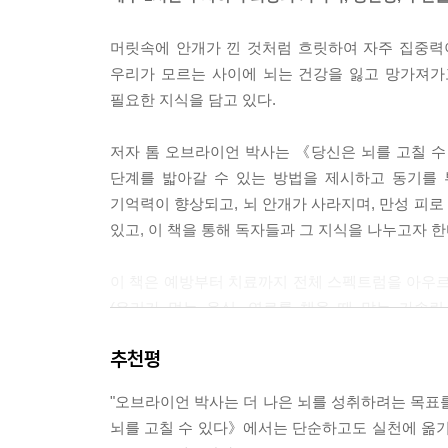
머릿속에 안개가 낀 것처럼 흐릿하여 자주 집중력
우리가 모르는 사이에 뇌는 건강을 잃고 망가져가
필요한 지식을 담고 있다.
저자 톰 오브라이언 박사는 《당신은 뇌를 고칠 수
단계를 밟아갈 수 있는 방법을 제시하고 동기를 
기억력이 향상되고, 뇌 안개가 사라지며, 만성 피
있고, 이 책을 통해 독자들과 그 지식을 나누고자 한
이 책은 예방부터 치료까지 전체 스펙트럼을 아우
(우리가 먹는 음식, 연료를 채울 때 맡는 가솔
발생한다는 사실을 깨닫고, 이런 노출로 인한 손상을
추천평
또한 장이 건강하면 뇌도 건강한 영향을 받게 된다는 
"오브라이언 박사는 더 나은 뇌를 성취하려는 목표
섭취해야 장과 뇌의 건강을 지키는 방법을 알려준
뇌를 고칠 수 있다》에서는 단순하고도 실천에 옮기
저자들이 공유한 레시피로 맛있고 건강하게 먹을 수