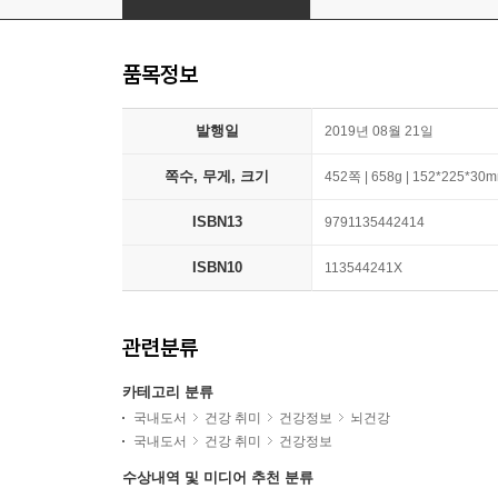
품목정보
발행일
2019년 08월 21일
쪽수, 무게, 크기
452쪽 | 658g | 152*225*30
ISBN13
9791135442414
ISBN10
113544241X
관련분류
카테고리 분류
국내도서
건강 취미
건강정보
뇌건강
국내도서
건강 취미
건강정보
수상내역 및 미디어 추천 분류