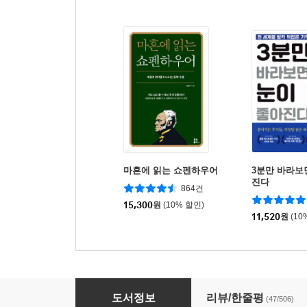
마흔에 읽는 쇼펜하우어
3분만 바라보
진다
864건
15,300
원
(10% 할인)
11,520
원
(10
당신은 뇌를 고칠 수 있다
도서정보
리뷰/한줄평
(47/506)