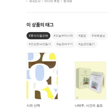
국내도서
미디어 추천
한겨레
이 상품의 태그
#휴식이필요해
#오늘부터시작
#꿀잠
#새해결심
#건강한뇌만들기
#습관바꾸기
#습관만들기
시와 산책
나태주, 시간의 쉼표