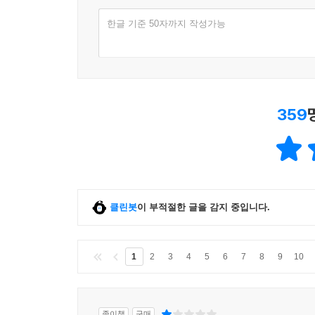
한글 기준 50자까지 작성가능
359
클린봇
이 부적절한 글을 감지 중입니다.
1
2
3
4
5
6
7
8
9
10
종이책
구매