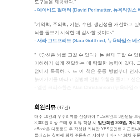
도구들을 제공한다."
- 데이비드 펄머터 (David Perlmutter, 뉴욕타
톰 오브라이언 박사는 다양한 건강 지식을 전해주
오브라이언 박사가 정리한 매주의 습관을 염두하며
"기억력, 주의력, 기분, 수면, 생산성을 개선하고
건강만이 아니라 변화로 인한 성취감, 기쁨까지 한꺼
뇌를 돌보기 시작한 데 감사할 것이다."
- 새라 고트프리드 (Sara Gottfried, 뉴욕타임스
“《당신은 뇌를 고칠 수 있다》는 현재 구할 수 있
이해하기 쉽게 전달하는 데 탁월한 능력이 있다. 
점에서 독특하다. 또 이 책은 운동 방법부터 전
늙어가기를 바라고 질병에 걸릴 위험을 줄이고 싶은 
- 앨런 크리스찬슨 Alan Christianson (뉴욕타임
회원리뷰
(47건)
매주 10건의 우수리뷰를 선정하여 YES포인트 3만원을 드
3,000원 이상 구매 후 리뷰 작성 시
일반회원 300원, 마니아
eBook은 다운로드 후 작성한 리뷰만 YES포인트 지급됩니
클래스는 첫번째 회차 주문확정 시점부터 마지막 회차 주문