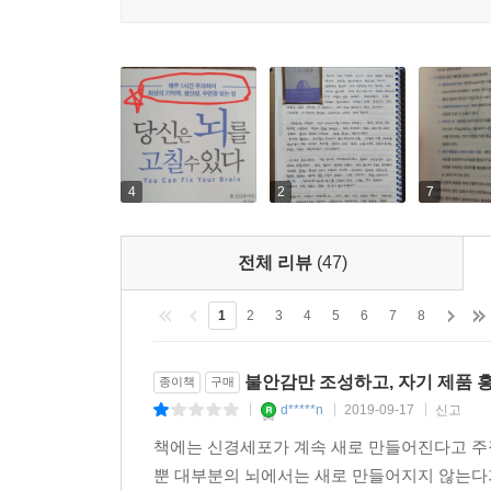
4
2
7
전체 리뷰
(47)
1
2
3
4
5
6
7
8
불안감만 조성하고, 자기 제품 
종이책
구매
d*****n
2019-09-17
신고
|
|
|
책에는 신경세포가 계속 새로 만들어진다고 
뿐 대부분의 뇌에서는 새로 만들어지지 않는다