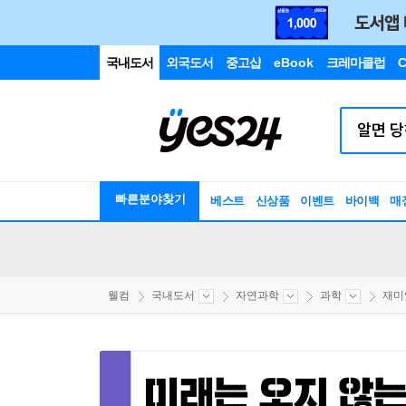
국내도서
외국도서
중고샵
eBook
크레마클럽
C
빠른분야찾기
베스트
신상품
이벤트
바이백
매
웰컴
국내도서
자연과학
과학
재미