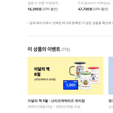
알랭 드 보통 저/정영목 역
은행나무
E.H.곰브리치 저/백승길,이종
|
16,200
원
(10% 할인)
47,700
원
(10% 할인)
검색 페이지에서 선택된 태그에 등록된 더 많은 상품을 확인해 
이 상품의 이벤트
(7개)
이달의 책 8월 : 산리오캐릭터즈 유리컵
정
2026년 08월 01일 ~ 2026년 08월 31일
상