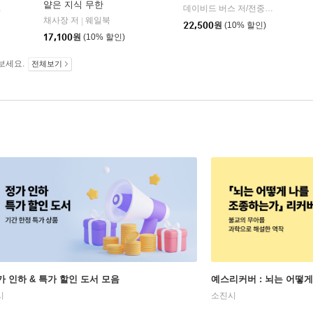
얕은 지식 무한
승 공역
예경
데이비드 버스 저/전중환 역
사이
|
|
채사장 저
웨일북
|
22,500
원
(10% 할인)
17,100
원
(10% 할인)
보세요.
전체보기
가 인하 & 특가 할인 도서 모음
예스리커버 : 뇌는 어떻
시
소진시