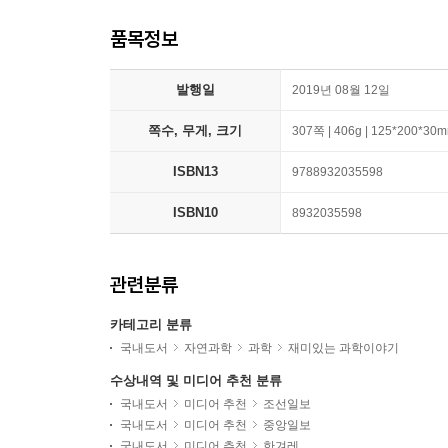
품목정보
발행일
2019년 08월 12일
쪽수, 무게, 크기
307쪽 | 406g | 125*200*30
ISBN13
9788932035598
ISBN10
8932035598
관련분류
카테고리 분류
국내도서
자연과학
과학
재미있는 과학이야기
수상내역 및 미디어 추천 분류
국내도서
미디어 추천
조선일보
국내도서
미디어 추천
중앙일보
국내도서
미디어 추천
한겨레