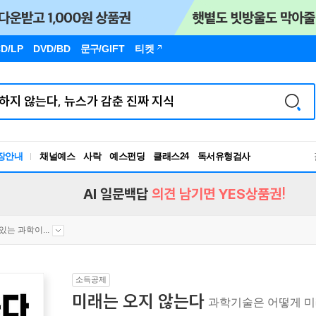
D/LP
DVD/BD
문구
/GIFT
티켓
장안내
채널예스
사락
예스펀딩
클래스24
독서유형검사
RBTI Lab
독서유형검사
AI 일문백답
의견 남기면 YES상품권!
있는 과학이...
소득공제
미래는 오지 않는다
과학기술은 어떻게 