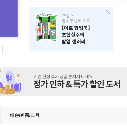
프랑스
퐁피두센터 기획
[아트 팝업북]
초현실주의
팝업 갤러리
배송/반품/교환