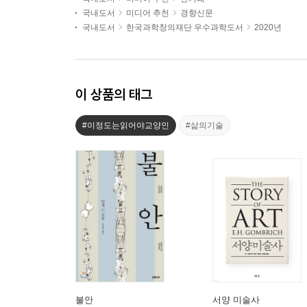
국내도서
미디어 추천
경향신문
국내도서
한국과학창의재단 우수과학도서
2020년
이 상품의 태그
#이정도는읽어야교양인
#삶의기술
불안
서양 미술사