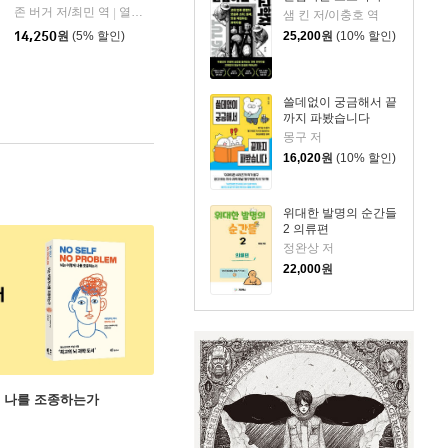
언스북스
존 버거 저/최민 역
열화당
|
샘 킨 저/이충호 역
25,200
원
(10% 할인)
14,250
원
(5% 할인)
쓸데없이 궁금해서 끝
까지 파봤습니다
몽구 저
16,020
원
(10% 할인)
위대한 발명의 순간들
2 의류편
정완상 저
22,000
원
게 나를 조종하는가