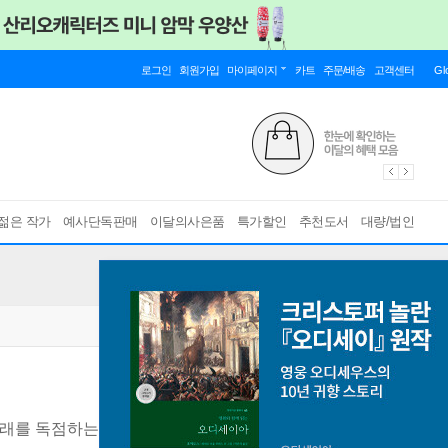
로그인
회원가입
마이페이지
카트
주문/배송
고객센터
Gl
젊은 작가
예사단독판매
이달의사은품
특가할인
추천도서
대량/법인
미래를 독점하는가