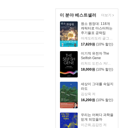
이 분야 베스트셀러
더보기
원소 원정대: 118개
캐릭터로 마스터하는
주기율표 공략집
아게도리도리 글그림/박재현 역/장홍제 감수
17,820
원
(10% 할인)
이기적 유전자 The
Selfish Gene
리처드 도킨스 저/홍영남,이상임 공역
18,000
원
(10% 할인)
세상이 그대를 속일지
라도
김상욱 저
16,200
원
(10% 할인)
우리는 어쩌다 과학을
믿게 되었을까
이근희,김갑진 저