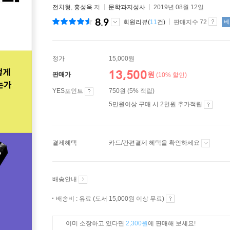
전치형
,
홍성욱
저
문학과지성사
2019년 08월 12일
8.9
회원리뷰(
11
건)
판매지수 72
베
정가
15,000원
13,500
원
판매가
(10% 할인)
YES포인트
750원 (5% 적립)
5만원이상 구매 시 2천원 추가적립
결제혜택
카드/간편결제 혜택을 확인하세요
배송안내
배송비 : 유료 (도서 15,000원 이상 무료)
이미 소장하고 있다면
2,300원
에 판매해 보세요!