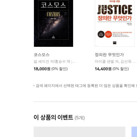
코스모스
정의란 무엇인가
칼 세이건 저/홍승수 역
사이언스북스
마이클 샌델 저, 김선욱 감수, 김명철 역 저
|
18,000
원
(0% 할인)
14,400
원
(0% 할인)
검색 페이지에서 선택된 태그에 등록된 더 많은 상품을 확인해 
이 상품의 이벤트
(5개)