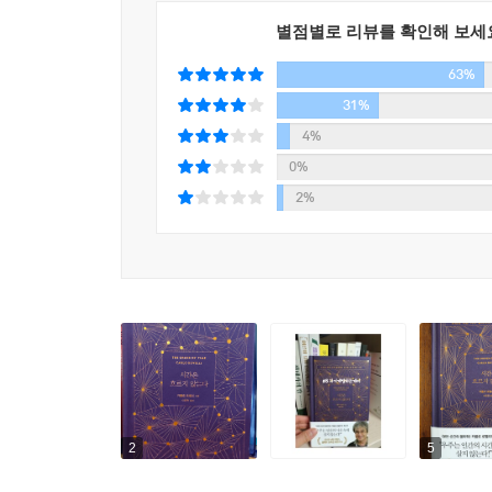
이 책은 크게 3부로 이루어졌다. 1부에서는 ‘지
별점별로 리뷰를 확인해 보세
대한 개념은 서서히 베일을 벗게 되는데, 이로 
63%
동일하게, 과거와 현재, 미래의 순서로 벌어진다고
모두 틀렸다는 것을 낱낱이 드러낸다. 2부에서는 ‘
31%
존재하는 과거-현재-미래, 시간이라는 변수가 없는 
4%
3부에서는 1부와 2부에서 파괴한 시간을 되돌려 그
0%
코페르니쿠스가 하늘의 운동에 대해 연구하다 우리
2%
회귀는 카를로 로벨리의 책에서만 만날 수 있는, 그
우리는 세상의 아주 작은 일부,
인간의 관점으로 시간을 바라볼 뿐이다
카를로 로벨리는 신비스러운 시간의 본질을 파헤치
우리가 시간에 대해 가지고 있는 통념은 ‘유일성’, 
있다. 또 시간은 과거에서 미래를 향해 한 방향
규칙적이고 일정하게 흐르는 것으로 여긴다. 하지만
2
5
근사치들의 결과물이다.