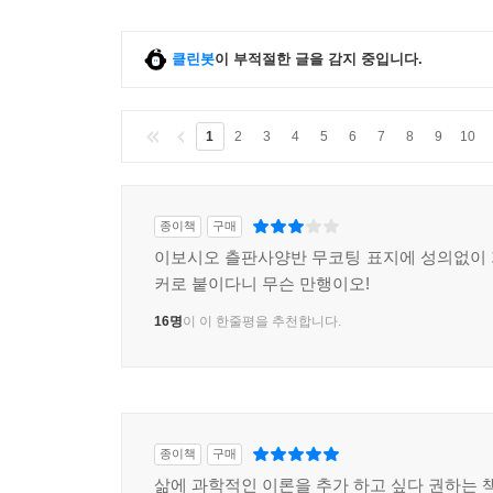
클린봇
이 부적절한 글을 감지 중입니다.
1
2
3
4
5
6
7
8
9
10
종이책
구매
이보시오 츨판사양반 무코팅 표지에 성의없이
커로 붙이다니 무슨 만행이오!
16명
이 이 한줄평을 추천합니다.
종이책
구매
삶에 과학적인 이론을 추가 하고 싶다 권하는 