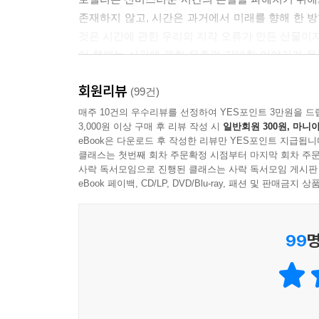
존재하지 않고, 시간은 과거에서 미래를 향해 한 방
것은 시간에 관한 우리의 지각 오류가 만든 산물이
이 책에는 시간에 관한 우주의 거대한 이야기가 온
알게 되고, 나아가 인간의 한계를 뛰어넘어 지구의 
회원리뷰
것이다. 덤으로 물리학과 철학, 그리고 문학이 한
(99건)
매주 10건의 우수리뷰를 선정하여 YES포인트 3만원을 드
3,000원 이상 구매 후 리뷰 작성 시
일반회원 300원, 마니아
카를로 로벨리가 이끄는
eBook은 다운로드 후 작성한 리뷰만 YES포인트 지급됩니
‘시간이 없는’ 우주를 향한 여행
클래스는 첫번째 회차 주문확정 시점부터 마지막 회차 주문
사락 독서모임으로 진행된 클래스는 사락 독서모임 게시판
≪시간은 흐르지 않는다≫는 양자중력 이론의 선구
eBook 페이백, CD/LP, DVD/Blu-ray, 패션 및 판매금
물리학≫, ≪보이는 세상은 실재가 아니다≫에서
책에서는 ‘시간’에 관해 이야기한다.
99
명
우리가 경험하고 느끼고 알고 있는 시간은 대체 무
떠올릴 수 없을까? 우리가 살고 있는 이 세상의 시
대해 답한다. 그는 “시간에 어떤 순서나 질서가 
보편적인 본질은 아니다.”라고 말한다. 인간 지각능
없다’는 것이다.