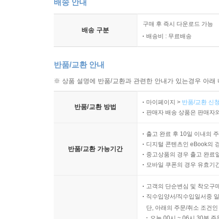
배송 안내
구매 후 즉시 다운로드 가능
배송 구분
배송비 : 무료배송
반품/교환 안내
※ 상품 설명에 반품/교환과 관련한 안내가 있는경우 아래 
마이페이지 >
반품/교환 신청
반품/교환 방법
판매자 배송 상품은 판매자와
출고 완료 후 10일 이내의 
디지털 콘텐츠인 eBook의 
반품/교환 가능기간
중고상품의 경우 출고 완료일
모바일 쿠폰의 경우 유효기간(
고객의 단순변심 및 착오구
직수입양서/직수입일서중 일
단, 아래의 주문/취소 조건인
오늘 00시 ~ 06시 30분 