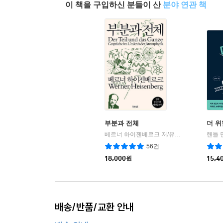
이 책을 구입하신 분들이 산
분야 연관 책
부분과 전체
더 위
베르너 하이젠베르크 저/유영미 역/김재영 감수
랜들 
56건
18,000
원
15,4
배송/반품/교환 안내