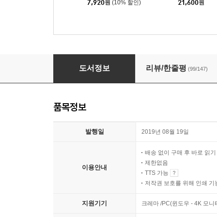
7,920
원
(10% 할인)
21,600
원
시간은 흐르지 않는다
도서정보
리뷰/한줄평
(99/147)
품목정보
발행일
2019년 08월 19일
배송 없이 구매 후 바로 읽
제한없음
이용안내
TTS 가능
저작권 보호를 위해 인쇄 기
지원기기
크레마 /PC(윈도우 - 4K 모