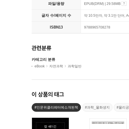
파일/용량
EPUB(DRM) | 29.58MB
글자 수/페이지 수
약 10.5만자, 약 3.1만 단어, 
ISBN13
9788965708278
관련분류
카테고리 분류
eBook
자연과학
과학일반
이 상품의 태그
#인문위클리레터에소개된책
#과학_물화생지
#물리