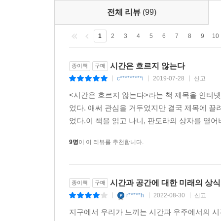
전체 리뷰
(99)
유일하다고 생각한 ‘시간’이라는 양은 시간들의 거
않을 것이다. 대신 여러 지역의 시간 속에서 사물
1
2
3
4
5
6
7
8
9
10
살펴볼 것이다. 세상은 사령관의 구령에 맞춰 움
얽혀 있는 것이다. p.25
시간은 흐르지 않는다
종이책
구매
c*********i
2019-07-28
신고
|
|
|
세상일은 아주 복잡하다. 현실은 겉으로 보이는 것과
<시간은 흐르지 않는다>라는 책 제목을 인터넷 
공 모양인 것처럼. 온 우주에 공통의 현재는 존재
었다. 애써 관심을 거두었지만 결국 제목에 끌
현재가 있지만 멀리 있는 은하에는 그것이 ‘현재’가
었다.이 책을 읽고 나니, 판도라의 상자를 열어
있는 세상을 본 것일 뿐이다.
9명
이 이 리뷰를 추천합니다.
그래서 결국 우리는 세상에 존재하는 수많은 시
대해서만 말할 수 있다. 이 시간은 엔트로피의 
세상에 대한 근사치의 근사치의 근사치이다. 서
시간과 공간에 대한 미래의 상식
종이책
구매
구조의 복잡한 개념, 이것이 우리의 시간이다. pp.203
r*****h
2022-08-30
신고
|
|
|
세상에 남아 있는 가장 큰 신비,
지구에서 우리가 느끼는 시간과 우주에서의 시간