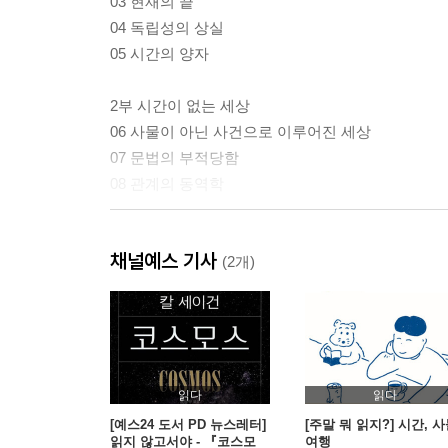
03 현재의 끝
04 독립성의 상실
05 시간의 양자
2부 시간이 없는 세상
06 사물이 아닌 사건으로 이루어진 세상
07 문법의 부적당함
08 관계의 동역학
3부 시간의 원천
채널예스 기사
09 시간은 무지
(2개)
10 관점
11 특수성에서 나오는 것
12 마들렌의 향기
13 시간의 원천
14 이것이 시간이다
읽다
읽다
[예스24 도서 PD 뉴스레터]
[주말 뭐 읽지?] 시간, 사
읽지 않고서야 - 『코스모
여행
옮긴이의 말