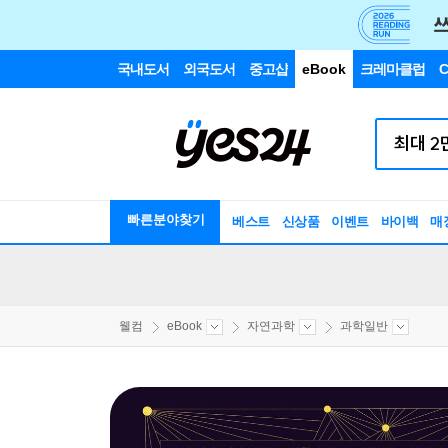
국내도서
외국도서
중고샵
eBook
크레마클럽
C
빠른분야찾기
베스트
신상품
이벤트
바이백
매
웰컴
eBook
자연과학
과학일반