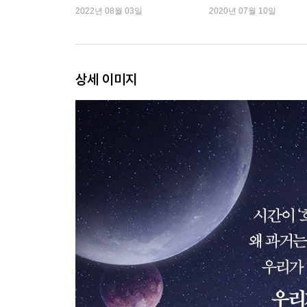
스』 외
2022년 08월 03일
2020년 07월 10일
주석
상세 이미지