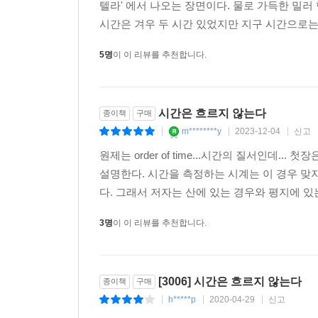
‘시간’에 관한 전우주적 이야기
텔라' 에서 나오는 장면이다. 물로 가득한 밀
시간은 겨우 두 시간 있었지만 지구 시간으로는 
이 책에는 고대 그리스 시대부터 출발하여 인간이
5명
이 이 리뷰를 추천합니다.
발전이 우리의 시간관념을 어떻게 변화시켰는지도. 그
새로운 양자중력 이론의 도입을 통해 ‘지금까지의’ 
시간(우리가 알고 있는 통상적인 의미의)이 없는 우
시간은 흐르지 않는다
종이책
구매
복잡한 관계로 인해 변화하는 우주. 하지만 인간은
m********y
2023-12-04
신고
세계는 우주에게 ‘보편’이 아니라 ‘특수’의 경우인 것
|
|
|
이 책은 시간에 관한 이 우주의 거대한 이야기를 
원제는 order of time...시간의 질서인데
나아가 지구의 시간 아니, 우주의 시간 즉 ‘시간의 본
설명한다. 시간을 측정하는 시계는 이 경우 맞
다. 그래서 저자는 산에 있는 경우와 평지에 있
3명
이 이 리뷰를 추천합니다.
[3006] 시간은 흐르지 않는다
종이책
구매
h*****p
2020-04-29
신고
|
|
|