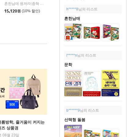
미래엔아이세움
흔한남매 원저/이종혁 글/도니패밀리 그림/흔한컴퍼니 감수
미래엔아이세움
|
|
h*****8
님의 리스트
15,120
원
(10% 할인)
흔한남매
l*****n
님의 리스트
문학
b******9
님의 리스트
선택형 돌봄
여름방학, 줄거움이 커지는
퀴즈 상품권
년 08월 23일