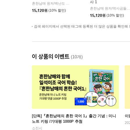
사 1
흔한남매 원저/백난도 글/유난희 그림/흔한컴퍼니 감수
미래엔
|
흔한남매 원저/역사곰돌이 글/유난희 그림/미래엔 역사 교과서 집필진,흔한컴퍼니 감수
15,120
원
(10% 할인)
15,120
원
(10% 할인)
검색 페이지에서 선택된 태그에 등록된 더 많은 상품을 확인해 
이 상품의 이벤트
(10개)
[단독]『흔한남매의 흔한 국어 1』출간 기념 : 미니
이
노트 키링 /기대평 1000P 추첨
20
소진시