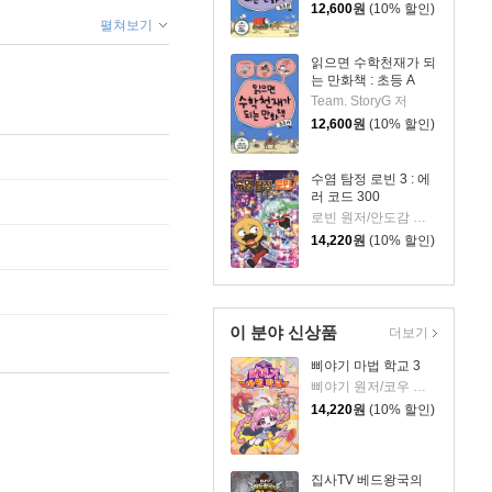
12,600
원
(10% 할인)
펼쳐보기
읽으면 수학천재가 되
는 만화책 : 초등 A
Team. StoryG 저
12,600
원
(10% 할인)
수염 탐정 로빈 3 : 에
러 코드 300
로빈 원저/안도감 글/정수영 그림
14,220
원
(10% 할인)
이 분야 신상품
더보기
삐야기 마법 학교 3
삐야기 원저/코우 글/김기수,김지민 그림
14,220
원
(10% 할인)
집사TV 베드왕국의