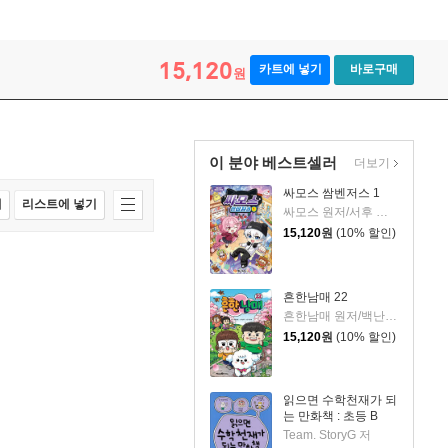
15,120
카트에 넣기
바로구매
원
이 분야 베스트셀러
더보기
싸모스 쌈벤저스 1
매
리스트에 넣기
싸모스 원저/서후 글/김기수,민승기 그림
15,120
원
(10% 할인)
흔한남매 22
흔한남매 원저/백난도 글/유난희 그림/흔한컴퍼니 감수
15,120
원
(10% 할인)
읽으면 수학천재가 되
는 만화책 : 초등 B
Team. StoryG 저