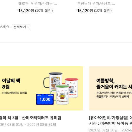
아이세움
멜로우TV 원저/안경순 저/쓰리포 그림
학산키즈
흔한남매 원저/백난도 글/유난희 그림/흔한컴퍼니 감수
|
미래엔아이세움
|
15,120
원
(10% 할인)
15,120
원
(10% 할인)
보세요.
전체보기
달의 책 8월 : 산리오캐릭터즈 유리컵
[유아/어린이/가정살림] 
시간 : 여름방학 유아동 
26년 08월 01일 ~ 2026년 08월 31일
2026년 07월 20일 ~ 2026