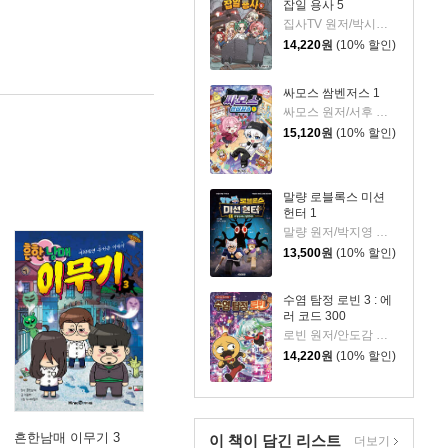
잡일 용사 5
집사TV 원저/박시연 글/권수영 그림
14,220
원
(10% 할인)
싸모스 쌈벤저스 1
싸모스 원저/서후 글/김기수,민승기 그림
15,120
원
(10% 할인)
말량 로블록스 미션
헌터 1
말량 원저/박지영 그림
13,500
원
(10% 할인)
수염 탐정 로빈 3 : 에
러 코드 300
로빈 원저/안도감 글/정수영 그림
14,220
원
(10% 할인)
흔한남매 이무기 3
이 책이 담긴
리스트
더보기