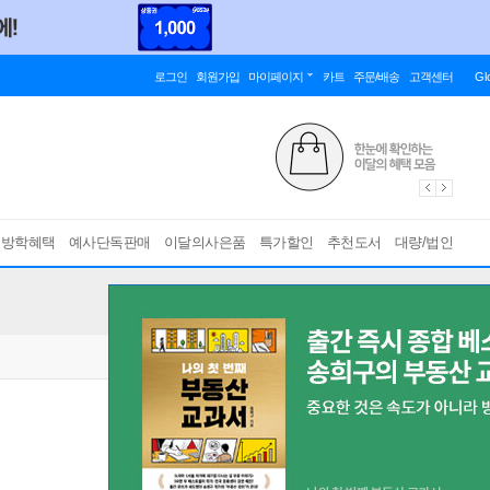
로그인
회원가입
마이페이지
카트
주문/배송
고객센터
Gl
름방학혜택
예사단독판매
이달의사은품
특가할인
추천도서
대량/법인