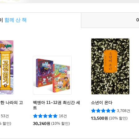
들이
함께 산 책
한 나라의 고
백앤아 11~12권 최신간 세
소년이 온다
트
3,708건
53건
16건
13,500
원
(10% 할인)
% 할인)
30,240
원
(10% 할인)