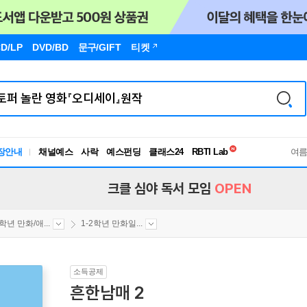
D/LP
DVD/BD
문구
/GIFT
티켓
독서유형검사
장안내
채널예스
사락
예스펀딩
클래스24
RBTI Lab
여
독서유형검사
크클 심야 독서 모임
OPEN
2학년 만화/애...
1-2학년 만화일...
소득공제
흔한남매 2