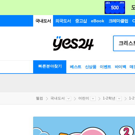
국내도서
외국도서
중고샵
eBook
크레마클럽
C
빠른분야찾기
베스트
신상품
이벤트
바이백
매
웰컴
국내도서
어린이
1-2학년
1-