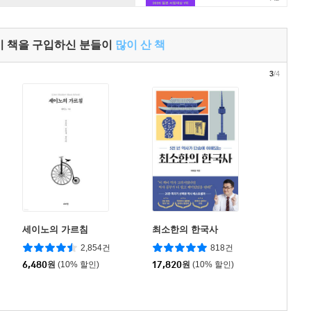
이 책을 구입하신 분들이
많이 산 책
3
/4
세이노의 가르침
최소한의 한국사
2,854건
818건
6,480
원
(10% 할인)
17,820
원
(10% 할인)