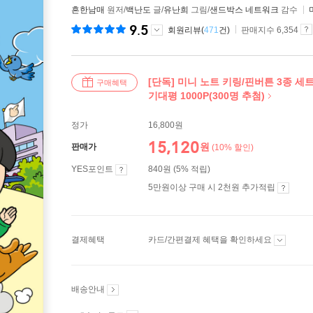
흔한남매
원저/
백난도
글/
유난희
그림/
샌드박스 네트워크
감수
9.5
회원리뷰(
471
건)
판매지수 6,354
[단독] 미니 노트 키링/핀버튼 3종 세
구매혜택
기대평 1000P(300명 추첨)
정가
16,800원
15,120
원
판매가
(10% 할인)
YES포인트
840원 (5% 적립)
5만원이상 구매 시 2천원 추가적립
결제혜택
카드/간편결제 혜택을 확인하세요
배송안내