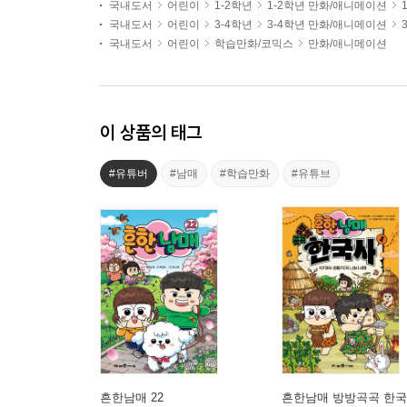
국내도서
어린이
1-2학년
1-2학년 만화/애니메이션
국내도서
어린이
3-4학년
3-4학년 만화/애니메이션
국내도서
어린이
학습만화/코믹스
만화/애니메이션
이 상품의 태그
#유튜버
#남매
#학습만화
#유튜브
흔한남매 22
흔한남매 방방곡곡 한국