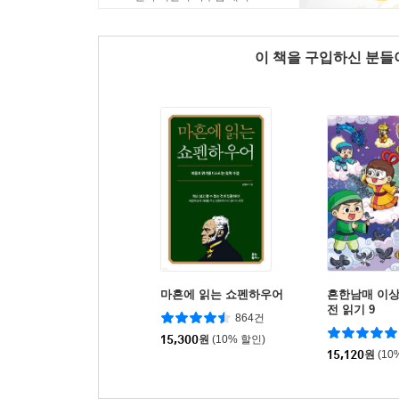
이 책을 구입하신 분
마흔에 읽는 쇼펜하우어
흔한남매 이상
전 읽기 9
864건
15,300
원
(10% 할인)
15,120
원
(10