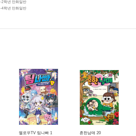
1-2학년 만화일반
3-4학년 만화일반
멜로우TV 팀나빠 1
흔한남매 20