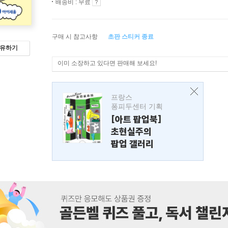
배송비 : 무료
구매 시 참고사항
초판 스티커 종료
유하기
이미 소장하고 있다면 판매해 보세요!
프랑스
퐁피두센터 기획
[아트 팝업북]
초현실주의
팝업 갤러리