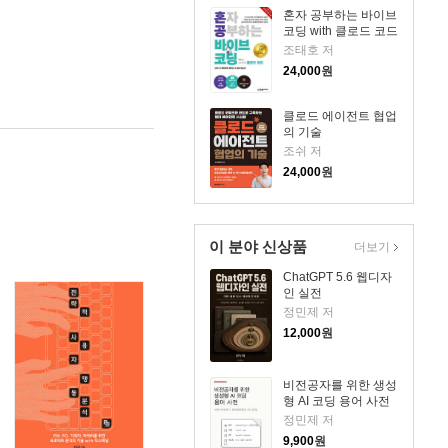
혼자 공부하는 바이브
코딩 with 클로드 코드
조태호 저
24,000
원
클로드 에이전트 협업
의 기술
조쉬 저
24,000
원
이 분야 신상품
더보기
ChatGPT 5.6 웹디자
인 실전
정민제 저
12,000
원
비전공자를 위한 생성
형 AI 코딩 용어 사전
정민제 저
9,900
원