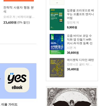
전략적 사용자 행동 분
업종별 프리셋으로 배
석
우는 프롬프트 엔지니
오세규 저
비제이퍼블릭(BJ퍼블릭)
|
어링
정민제 저
23,600
원
(0% 할인)
9,900
원
요즘 바이브 코딩 수
익화 앱 만들기 with
커서 AI 마켓 등록·인
앱 결제·구독 상품
시몬 저
30,600
원
에이젠틱 디자인 패턴
안토니오 굴리 저/조진욱 역
30,400
원
ok 이용 가이드