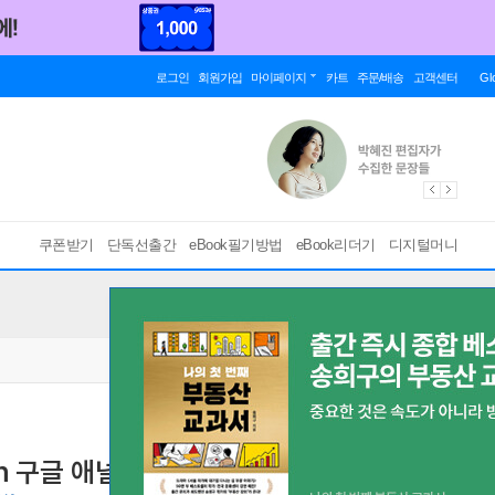
로그인
회원가입
마이페이지
카트
주문/배송
고객센터
Gl
쿠폰받기
단독선출간
eBook필기방법
eBook리더기
디지털머니
h 구글 애널리틱스
지금 바로 배워서 써먹는 퍼포먼