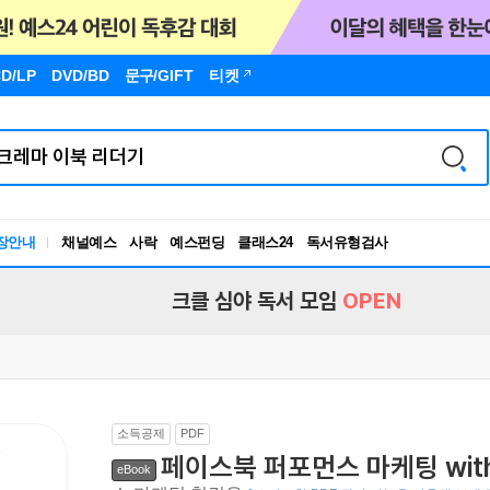
D/LP
DVD/BD
문구
/GIFT
티켓
독서유형검사
장안내
채널예스
사락
예스펀딩
클래스24
RBTI Lab
독서유형검사
크클 심야 독서 모임
OPEN
소득공제
PDF
페이스북 퍼포먼스 마케팅 wit
eBook