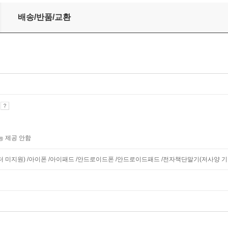
스
배송/반품/교환
기
능 제공 안함
니터 미지원) /아이폰 /아이패드 /안드로이드폰 /안드로이드패드 /전자책단말기(저사양 기기 