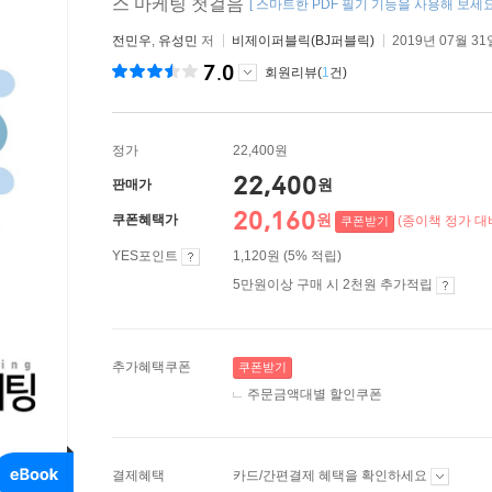
스 마케팅 첫걸음
[ 스마트한 PDF 필기 기능을 사용해 보세요!
전민우
,
유성민
저
비제이퍼블릭(BJ퍼블릭)
2019년 07월 31
7.0
회원리뷰(
1
건)
정가
22,400원
22,400
원
판매가
20,160
원
쿠폰혜택가
(종이책 정가 대비
쿠폰받기
YES포인트
1,120원 (5% 적립)
5만원이상 구매 시 2천원 추가적립
추가혜택쿠폰
쿠폰받기
주문금액대별 할인쿠폰
결제혜택
카드/간편결제 혜택을 확인하세요