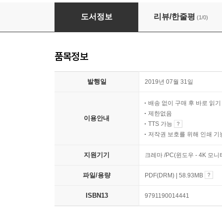
페이스북 퍼포먼스 마케팅 with 구글 애널리틱
도서정보
리뷰/한줄평
(1/0)
품목정보
발행일
2019년 07월 31일
배송 없이 구매 후 바로 읽
제한없음
이용안내
TTS 가능
저작권 보호를 위해 인쇄 기
지원기기
크레마 /PC(윈도우 - 4K 모
파일/용량
PDF(DRM) | 58.93MB
ISBN13
9791190014441