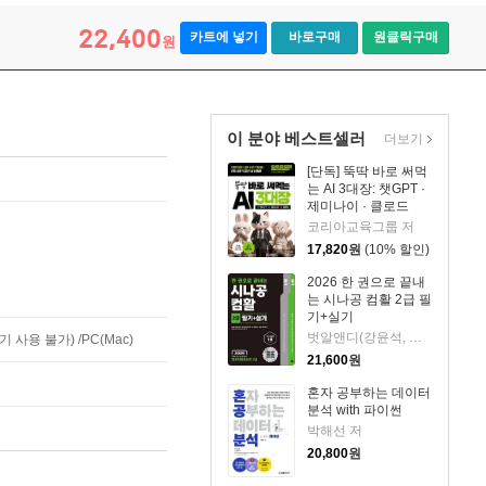
22,400
카트에 넣기
바로구매
원클릭구매
원
이 분야 베스트셀러
더보기
[단독] 뚝딱 바로 써먹
는 AI 3대장: 챗GPT ·
제미나이 · 클로드
코리아교육그룹 저
17,820
원
(10% 할인)
2026 한 권으로 끝내
는 시나공 컴활 2급 필
기+실기
벗알앤디(강윤석, 김용갑, 김우경, 김종일) 저
사용 불가) /PC(Mac)
21,600
원
혼자 공부하는 데이터
분석 with 파이썬
박해선 저
20,800
원