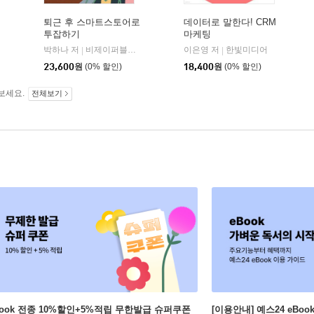
퇴근 후 스마트스토어로
데이터로 말한다! CRM
투잡하기
마케팅
박하나 저
동양북스(동양books)
비제이퍼블릭(BJ퍼블릭)
이은영 저
한빛미디어
|
|
|
23,600
원
(0% 할인)
18,400
원
(0% 할인)
보세요.
전체보기
Book 전종 10%할인+5%적립 무한발급 슈퍼쿠폰
[이용안내] 예스24 eBo