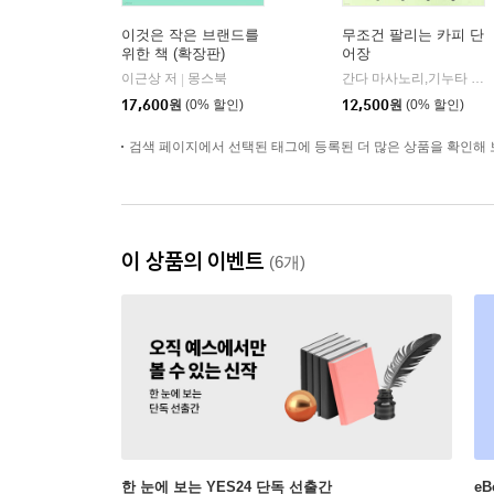
이것은 작은 브랜드를
무조건 팔리는 카피 단
위한 책 (확장판)
어장
이근상 저
몽스북
간다 마사노리,기누타 쥰이치 저/이주희 역
|
17,600
원
(0% 할인)
12,500
원
(0% 할인)
검색 페이지에서 선택된 태그에 등록된 더 많은 상품을 확인해 
이 상품의 이벤트
(6개)
한 눈에 보는 YES24 단독 선출간
e