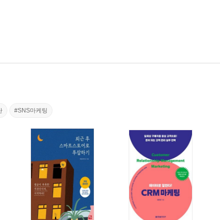
란
#SNS마케팅