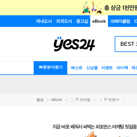
국내도서
외국도서
중고샵
eBook
크레마클럽
C
빠른분야찾기
베스트
신상품
이벤트
바이백
매
웰컴
eBook
IT 모바일
IT 전문서