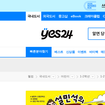
국내도서
외국도서
중고샵
eBook
크레마클럽
C
빠른분야찾기
베스트
신상품
이벤트
바이백
매
웰컴
국내도서
어린이
1-2학년
1-