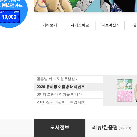
미리보기
사이즈비교
파트너샵
공
골든벨 퀴즈 & 완독챌린지
2026 유아동 여름방학 이벤트
6인의 그림책 작가를 만나다
2026 전국 어린이 독후감 대회
설민석의 한국사 대모험 11
도서정보
리뷰/한줄평
(86/284)