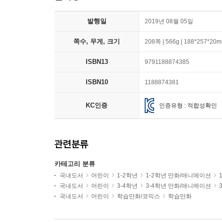
발행일
2019년 08월 05일
쪽수, 무게, 크기
208쪽 | 566g | 188*257*20
ISBN13
9791188874385
ISBN10
1188874381
KC인증
인증유형 : 적합성확인
관련분류
카테고리 분류
국내도서
어린이
1-2학년
1-2학년 만화/애니메이션
국내도서
어린이
3-4학년
3-4학년 만화/애니메이션
국내도서
어린이
학습만화/코믹스
학습만화