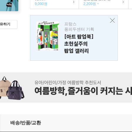
9,000원
2,200원 ~
프랑스
유하기
퐁피두센터 기획
[아트 팝업북]
초현실주의
팝업 갤러리
배송/반품/교환