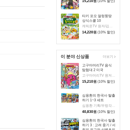
15,210
원
(10% 할인)
타키 포오 얼렁뚱땅
상식스쿨 10
캐릭온TV 원저/김언정 글/조수현 그림/정효해 감수
14,220
원
(10% 할인)
이 분야 신상품
더보기
고구마머리TV 음식
탐험대 2 미국
고구마머리TV 원저/서후 글/김기수 그림
15,210
원
(10% 할인)
심용환의 한국사 탈출
하기 1~3 세트
심용환 기획/우렁각시탈 글/타니스튜디오 그림
40,830
원
(10% 할인)
심용환의 한국사 탈출
하기 3 : 고려 중기 / 서
희의 외교와 삼별초의