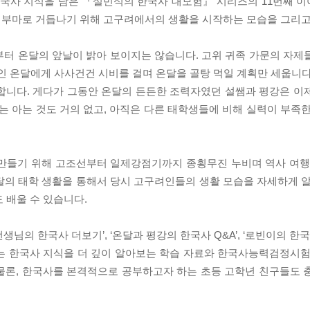
국사 지식을 담은 『설민석의 한국사 대모험』 시리즈의 11번째 
 부마로 거듭나기 위해 고구려에서의 생활을 시작하는 모습을 그리고
터 온달의 앞날이 밝아 보이지는 않습니다. 고위 귀족 가문의 자제
출신인 온달에게 사사건건 시비를 걸며 온달을 골탕 먹일 계획만 세웁니
합니다. 게다가 그동안 온달의 든든한 조력자였던 설쌤과 평강은 이
 아는 것도 거의 없고, 아직은 다른 태학생들에 비해 실력이 부족한
 만들기 위해 고조선부터 일제강점기까지 종횡무진 누비며 역사 여행
달의 태학 생활을 통해서 당시 고구려인들의 생활 모습을 자세하게 알
 배울 수 있습니다.
님의 한국사 더보기’, ‘온달과 평강의 한국사 Q&A’, ‘로빈이의 한국
는 한국사 지식을 더 깊이 알아보는 학습 자료와 한국사능력검정시험
물론, 한국사를 본격적으로 공부하고자 하는 초등 고학년 친구들도 