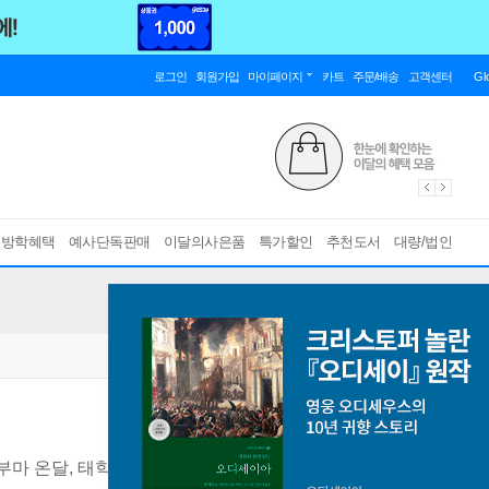
로그인
회원가입
마이페이지
카트
주문/배송
고객센터
Gl
름방학혜택
예사단독판매
이달의사은품
특가할인
추천도서
대량/법인
 부마 온달, 태학에 들어가다!
[ 친필사인인쇄본 ]