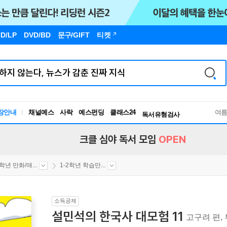
D/LP
DVD/BD
문구
/GIFT
티켓
장안내
채널예스
사락
예스펀딩
클래스24
독서유형검사
여
RBTI Lab
독서유형검사
크클 심야 독서 모임
OPEN
2학년 만화/애...
1-2학년 학습만...
소득공제
설민석의 한국사 대모험 11
고구려 편,