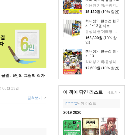
투쟁 편
심용환 기획/우렁각시탈 글/타니스튜디오 그림
15,120
원
(10% 할인)
최태성의 한능검 한국
사 1~13권 세트
윤상석 글/이태영 그림
163,800
원
(10% 할
인)
최태성의 한능검 한국
사 13
최태성 기획/윤상석 글/이태영 그림
12,600
원
(10% 할인)
 물결 : 6인의 그림책 작가
년 08월 23일
이 책이 담긴
리스트
더보기
펼쳐보기
n*****2
님의 리스트
2019-2020