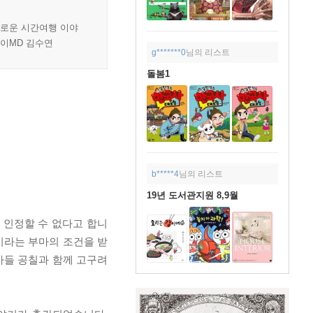
미로운 시간여행 이야
린이MD 김수연
g*******0
님의 리스트
돌봄1
b*****4
님의 리스트
19년 도서관지원 8,9월
 인정할 수 없다고 합니
이라는 부마의 조건을 받
아들 공칠과 함께 고구려