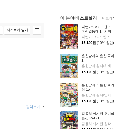
이 분야 베스트셀러
더보기
백앤아×고고프렌즈
매
리스트에 넣기
국어별동대 1 : 시작
백앤아 고고프렌즈 원저/한바리 글/정수영 그림/김선 감수
15,120
원
(10% 할인)
흔한남매의 흔한 국어
1
흔한남매 원저/최재연 글/도니패밀리 그림
15,120
원
(10% 할인)
흔한남매의 흔한 호기
심 15
흔한남매 원저/안치현 글/유난희 그림/이정모,흔한컴퍼니 감수
15,120
원
(10% 할인)
펼쳐보기
김동희 세계관 호기심
환장 RPG 1
김동희 세계관 원작/박종은 글/이정태 그림