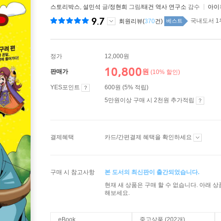
스토리박스
,
설민석
글/
정현희
그림/
태건 역사 연구소
감수
아이
9.7
국내도서 1
회원리뷰(
370
건)
베스트
정가
12,000원
10,800
원
판매가
(10% 할인)
YES포인트
600원 (5% 적립)
5만원이상 구매 시 2천원 추가적립
결제혜택
카드/간편결제 혜택을 확인하세요
구매 시 참고사항
본 도서의 최신판이 출간되었습니다.
현재 새 상품은 구매 할 수 없습니다. 아래 
해보세요.
eBook
중고상품 (202개)