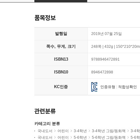
품목정보
발행일
2019년 07월 25일
쪽수, 무게, 크기
248쪽 | 432g | 150*210*20
ISBN13
9788946472891
ISBN10
8946472898
KC인증
인증유형 : 적합성확인
관련분류
카테고리 분류
국내도서
어린이
3-4학년
3-4학년 그림/동화책
3-4
국내도서
어린이
5-6학년
5-6학년 그림/동화책
5-6