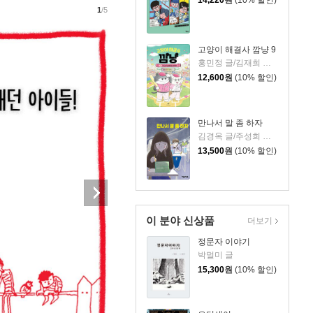
1
/5
고양이 해결사 깜냥 9
홍민정 글/김재희 그림
12,600
원
(10% 할인)
만나서 말 좀 하자
김경옥 글/주성희 그림
13,500
원
(10% 할인)
이 분야 신상품
더보기
정문자 이야기
박멀미 글
15,300
원
(10% 할인)