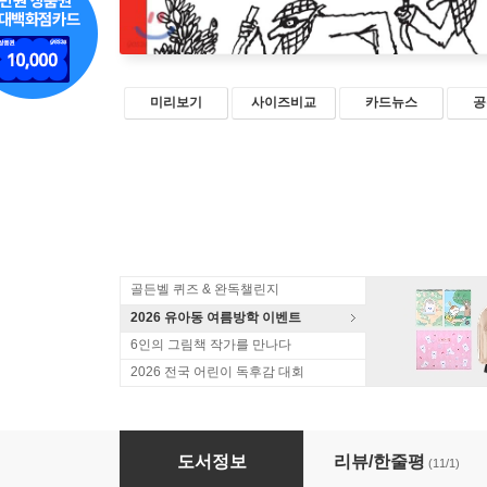
미리보기
사이즈비교
카드뉴스
공
골든벨 퀴즈 & 완독챌린지
2026 유아동 여름방학 이벤트
6인의 그림책 작가를 만나다
2026 전국 어린이 독후감 대회
클레멘티나는 빨간색을 좋아해
도서정보
리뷰/한줄평
(11/1)