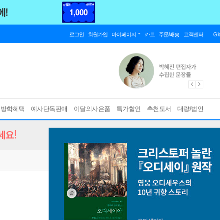
로그인
회원가입
마이페이지
카트
주문/배송
고객센터
Gl
름방학혜택
예사단독판매
이달의사은품
특가할인
추천도서
대량/법인
세요!