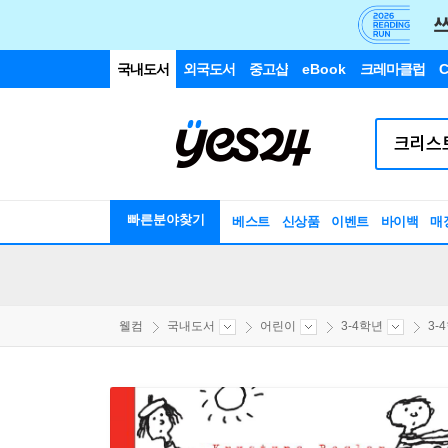
국내도서
외국도서
중고샵
eBook
크레마클럽
C
빠른분야찾기
베스트
신상품
이벤트
바이백
매
웰컴
국내도서
어린이
3-4학년
3-