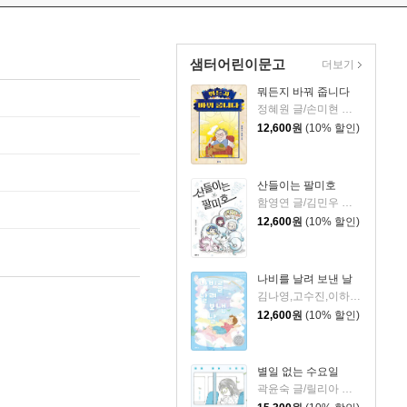
샘터어린이문고
더보기
뭐든지 바꿔 줍니다
정혜원 글/손미현 그림
12,600
원
(10% 할인)
산들이는 팔미호
함영연 글/김민우 그림
12,600
원
(10% 할인)
나비를 날려 보낸 날
김나영,고수진,이하람 글/어수현 그림
12,600
원
(10% 할인)
별일 없는 수요일
곽윤숙 글/릴리아 그림