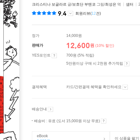
크리스티나 보글라르
글/
보흐단 부텐코
그림/
최성은
역
샘터
9.4
회원리뷰(
12
건)
정가
14,000원
12,600
원
판매가
(10% 할인)
YES포인트
700원 (5% 적립)
5만원이상 구매 시 2천원 추가적립
결제혜택
카드/간편결제 혜택을 확인하세요
배송안내
배송비 : 유료 (도서 15,000원 이상 무료)
eBook
이 상품을 팔기