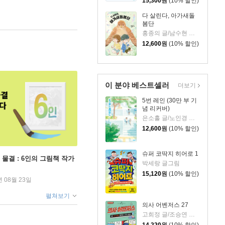
15,300
원
(10% 할인)
다 살린다, 아가새돌
봄단
홍종의 글/남수현 그림
12,600
원
(10% 할인)
이 분야 베스트셀러
더보기
5번 레인 (30만 부 기
념 리커버)
은소홀 글/노인경 그림
12,600
원
(10% 할인)
슈퍼 코딱지 히어로 1
 물결 : 6인의 그림책 작가
박세랑 글그림
15,120
원
(10% 할인)
년 08월 23일
펼쳐보기
의사 어벤저스 27
고희정 글/조승연 그림/류정민 감수
14,220
원
(10% 할인)