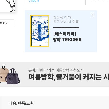
9,800원
김은성 작가
친필 메시지 수록
유하기
---------------
[예스리커버]
빵야 TRIGGER
배송/반품/교환