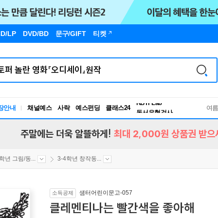
D/LP
DVD/BD
문구
/GIFT
티켓
장안내
채널예스
사락
예스펀딩
클래스24
독서유형검사
여
RBTI Lab
독서유형검사
주말에는 더욱 알뜰하게!
최대 2,000원 상품권 받으
4학년 그림/동...
3-4학년 창작동...
샘터어린이문고-057
소득공제
클레멘티나는 빨간색을 좋아해