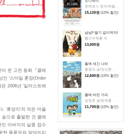
오디세이
호메로스 원저/제럴딘 매코크런 글/김재용 역/장시은 감수
15,120
원
(10% 할인)
냠냠!! 딸기 같이먹자!
빨간우체통 저
13,000
원
돌에 새긴 나라
홍종의 글/장선환 그림
받아 온 고전 동화『클레
12,600
원
(10% 할인)
‘스마일 훈장(Order
은 2006년 '일러스트레
몰래 버린 거피
정영호 글/윤재홍 그림
11,700
원
(10% 할인)
 ‘휴양지’의 작은 마을
 숲으로 출발한 건 클레
찰관인 아버지의 실종 접수
 못한 폭풍우와 맞닥뜨리