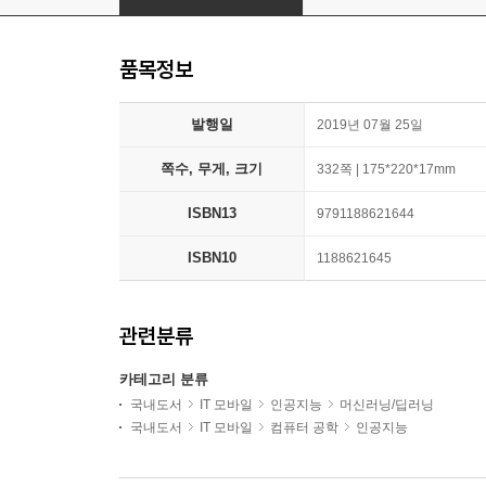
품목정보
발행일
2019년 07월 25일
쪽수, 무게, 크기
332쪽 | 175*220*17mm
ISBN13
9791188621644
ISBN10
1188621645
관련분류
카테고리 분류
국내도서
IT 모바일
인공지능
머신러닝/딥러닝
국내도서
IT 모바일
컴퓨터 공학
인공지능