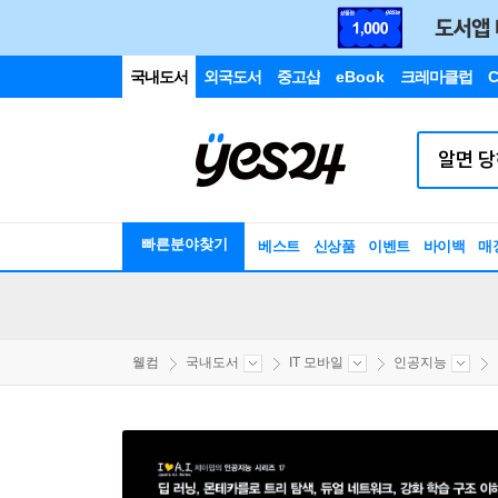
국내도서
외국도서
중고샵
eBook
크레마클럽
C
빠른분야찾기
베스트
신상품
이벤트
바이백
매
웰컴
국내도서
IT 모바일
인공지능