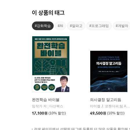
이 상품의 태그
#강화학습
#AI
#알파고
#프로그래밍
#개발자
완전학습 바이블
의사결정 알고리듬
임작가 저
다산북스
마이켈 J. 코첸더퍼,팀 A. 윌러,카일 H. 레이 공
|
17,100
원
(10% 할인)
49,500
원
(10% 할인)
검색 페이지에서 선택된 태그에 등록된 더 많은 상품을 확인해 