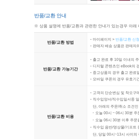
반품/교환 안내
※ 상품 설명에 반품/교환과 관련한 안내가 있는경우 아래 
마이페이지 >
반품/교환 신청
반품/교환 방법
판매자 배송 상품은 판매자와
출고 완료 후 10일 이내의 
디지털 콘텐츠인 eBook의 
반품/교환 가능기간
중고상품의 경우 출고 완료일
모바일 쿠폰의 경우 유효기간(
고객의 단순변심 및 착오구
직수입양서/직수입일서중 일
단, 아래의 주문/취소 조건인
오늘 00시 ~ 06시 30분 
반품/교환 비용
오늘 06시 30분 이후 주문
직수입 음반/영상물/기프트 
단, 당일 00시~13시 사이