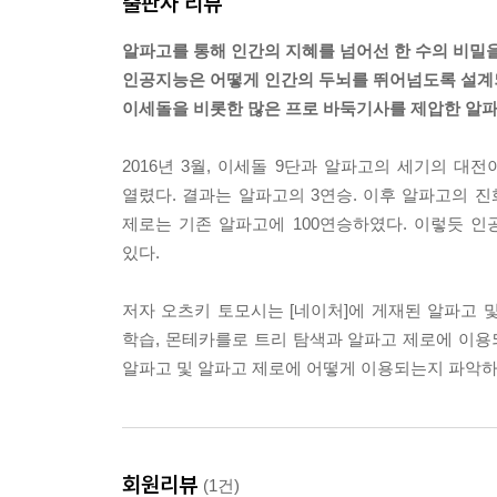
출판사 리뷰
결과를 ‘땅 크기의 차이’가 아니라 ‘승리 또는 패배’
나은 평가가 가능해 보인다. 정보를 적게 하는 편이
알파고를 통해 인간의 지혜를 넘어선 한 수의 비밀
--- p.186
인공지능은 어떻게 인간의 두뇌를 뛰어넘도록 설계
이세돌을 비롯한 많은 프로 바둑기사를 제압한 알파
게임 AI에 강화 학습을 적용할 때의 장점은 지도 학
터를 얻기 어려운 게임이나 이미 강해져 교사 데이터
2016년 3월, 이세돌 9단과 알파고의 세기의 대전
으로, 아무런 지식도 없는 상태에서 사람과 비슷한 
열렸다. 결과는 알파고의 3연승. 이후 알파고의 진
제로는 기존 알파고에 100연승하였다. 이렇듯 인
--- p.248
있다.
저자 오츠키 토모시는 [네이처]에 게재된 알파고 
학습, 몬테카를로 트리 탐색과 알파고 제로에 이용
알파고 및 알파고 제로에 어떻게 이용되는지 파악하고
회원리뷰
(1건)