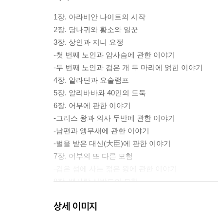
1장. 아라비안 나이트의 시작
2장. 당나귀와 황소와 일꾼
3장. 상인과 지니 요정
-첫 번째 노인과 암사슴에 관한 이야기
-두 번째 노인과 검은 개 두 마리에 얽힌 이야기
4장. 알라딘과 요술램프
5장. 알리바바와 40인의 도둑
6장. 어부에 관한 이야기
-그리스 왕과 의사 두반에 관한 이야기
-남편과 앵무새에 관한 이야기
-벌을 받은 대신(大臣)에 관한 이야기
7장. 어부의 또 다른 모험
-검은 섬에 사는 젊은 왕에 관한 이야기
8장. 뱃사람 신밧드의 모험
-신밧드의 두 번째 항해 이야기
상세 이미지
-신밧드의 세 번째 항해 이야기