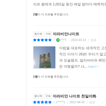
아르 왕에게 1,001일 동안 매일 밤마다 매력
2명
이 이 리뷰를 추천합니다.
아라비안나이트
종이책
구매
j***7
2023-03-14
신고
|
|
|
아랍을 대표하는 세계적인 고
적인 이야기 26편! 우리가 
과 요술램프, 알리바바와 40
은 어땠을까? 샤...
더보기
1명
이 이 리뷰를 추천합니다.
아라비안 나이트 천일야화
종이책
구매
c*****1
2022-08-02
신고
|
|
|