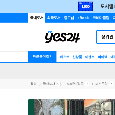
국내도서
외국도서
중고샵
eBook
크레마클럽
C
빠른분야찾기
베스트
신상품
이벤트
바이백
매
웰컴
국내도서
소설/시/희곡
고전문학