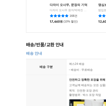
다자이 오사무, 문장의 기억
명심
다자이 오사무 원저/박예진 편
리텍콘텐츠(RI
범입본
|
168건
17,460
원
(10% 할인)
12,6
배송/반품/교환 안내
배송 안내
예스24 배송
배송 구분
배송비 : 무료배송
안전하고 정확한 포장을 위해 
고객님께 배송되는 모든 상품을
목적 : 안전한 포장 관리
촬영범위 : 박스 포장 작업