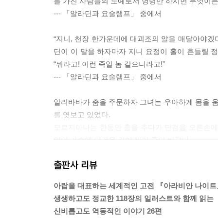
를 가진 사람들의 노예로서 명령만 하시면 무엇이든 
--- 「알라딘과 요술램프」 중에서
“지니, 천장 한가운데에 대괴조의 알을 매달아야겠다
딘이 이 말을 하자마자 지니 요정이 홀이 흔들릴 
“뭐라고! 이런 죽일 놈 같으니라고!”
--- 「알라딘과 요술램프」 중에서
알리바바가 춤을 주문하자 그녀는 우아하게 몸을 
를 엿보고 있었다.
모르지아나는 한동안 춤을 추다가 단검을 오른손에 
인의 가슴에 단검을 깊이 찔러 죽여 버렸다.
--- 「알리바바와 40인의 도둑」 중에서
출판사 리뷰
처음 100년 동안 갇혀 있으면서 누군가 나를 100
아랍을 대표하는 세계적인 고전 『아라비안 나이트
나를 구해 주는 자에게 이 세상에 있는 온갖 보물들
생생하고도 정교한 118장의 일러스트와 함께 읽는
한 군주가 되게 해주고 항상 그의 옆에 머물면서 
신비롭고도 역동적인 이야기 26편
미칠 지경이었지. 이렇게 오랫동안 날 가둬두다니,