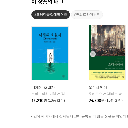
이 상품의 태그
#크레마클럽에있어요
#영화드라마원작
니체의 초월자
오디세이아
프리드리히 니체 저/김철 편역
히읏
호메로스 저/페테르 파울 루벤스 그림/박문재 역
|
15,210
원
(10% 할인)
24,300
원
(10% 할인)
검색 페이지에서 선택된 태그에 등록된 더 많은 상품을 확인해 