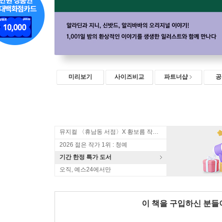
미리보기
사이즈비교
파트너샵
공
뮤지컬 〈휴남동 서점〉X 황보름 작가 북토크
2026 젊은 작가 1위 : 청예
기간 한정 특가 도서
오직, 예스24에서만
이 책을 구입하신 분