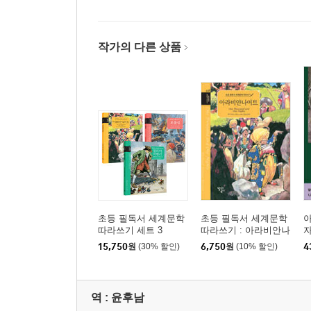
작가의 다른 상품
초등 필독서 세계문학
초등 필독서 세계문학
따라쓰기 세트 3
따라쓰기 : 아라비안나
자
이트
15,750
원
(30% 할인)
6,750
원
(10% 할인)
4
역 :
윤후남