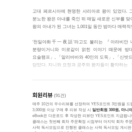
--- 「어부에 관한 이야기」 중에서
고대 페르시아에 현명한 샤리아르 왕이 있었다. 
분노한 왕은 아내를 죽인 뒤 매일 새로운 신부를 맞
왕은 두반의 손에서 책을 낚아채가며 사형집행인에게
왕의 아내가 된 그녀는 1,001일 동안 밤마다 매
커버 위로 떨어지자마자 피가 멈추는 게 아닌가. 그
“폐하, 책을 펼치시겠사옵니까?”
‘천일야화千一夜話’라고도 불리는 『아라비안 나
--- 「벌을 받은 대신(大臣)에 관한 이야기」 중에서
분량이거니와 미로같이 얽힌 이야기 때문에 방대
요술램프」, 「알리바바와 40인의 도둑」, 「신밧드
그런데 해가 저물 무렵 갑자기 하늘이 짙은 구름으로
담았다. 지니와 요정과 공주와 왕자들이 활약하는 
가리며 나를 향해 날아오는 거대한 새를 보고는 그보
--- 「신밧드의 두 번째 항해 이야기」 중에서
알라딘은 사실 중국인이었다? 익숙한 천일야화의 
아부 하산은 눈부신 물건들을 보고 놀라서 입을 다물
회원리뷰
(91건)
얼거렸다. “나는 왕이야.” 하지만 자신의 처지를 
아랍에서 1,001이라는 숫자는 영원함을 의미한다
매주 10건의 우수리뷰를 선정하여 YES포인트 3만원을 드
로 나타난 것뿐이야.” 그리고는 돌아누워 잠을 자려고
3,000원 이상 구매 후 리뷰 작성 시
일반회원 300원, 마니아
『아라비안 나이트』에서는 「알라딘과 요술램프」 
기 위해 기상하실 시각입니다. 아침이 밝아오고 있사
eBook은 다운로드 후 작성한 리뷰만 YES포인트 지급됩니
소년 알라딘이 어느 날 아프리카에서 온 마법사를
그 목소리에 아부 하산은 일어나 앉아 중얼거렸다. “
클래스는 첫번째 회차 주문확정 시점부터 마지막 회차 주문
모험」, 「알리바바와 40인의 도둑」과 같이 『아
사락 독서모임으로 진행된 클래스는 사락 독서모임 게시판