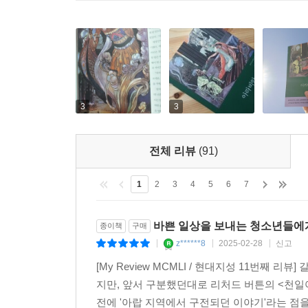
3
3
전체 리뷰
(91)
1
2
3
4
5
6
7
바쁜 일상을 보내는 청소년들에
종이책
구매
z******8
2025-02-28
신고
|
|
|
[My Review MCMLI / 현대지성 11번째
지만, 앞서 구분했던대로 리처드 버튼의 <천일
전에 '아랍 지역에서 구전되던 이야기'라는 점을