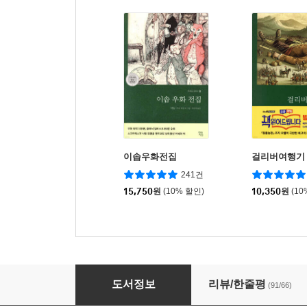
이솝우화전집
걸리버여행기
241건
15,750
원
(10% 할인)
10,350
원
(10
아라비안나이트
도서정보
리뷰/한줄평
(91/66)