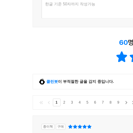
한글 기준 50자까지 작성가능
60
명
클린봇
이 부적절한 글을 감지 중입니다.
1
2
3
4
5
6
7
8
9
종이책
구매