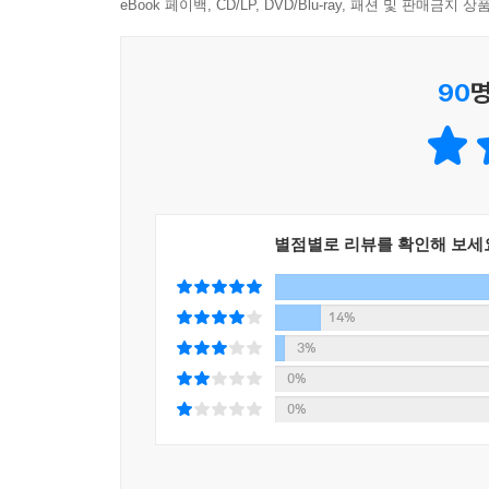
잘린 채로 폭군에게 복수한 의사 두반의 이야기 등
eBook 페이백, CD/LP, DVD/Blu-ray, 패션 및 판매금
--- 「아부 하산 또는 자면서 깨어 있는 자에 관한 이야기」
90
명
생동감 넘치는 일러스트로 되살아난 『아라비안 
『아라비안 나이트』는 흥미진진한 이야기와 함께 
수록했다. 이전에 흑백으로 만나볼 수밖에 없었던
경험한 불은 그 지식과 상상을 결합해 아름답고도
일러스트는 각 이야기들에 활력을 불어넣는다.
별점별로 리뷰를 확인해 보세
『아라비안 나이트』에 담긴 다양한 이야기들은 
[알라딘], 「신밧드의 모험」에서 힌트를 얻은 [캐
14%
는 수많은 콘텐츠의 원천이 되었다. 이제 현대
3%
속으로 빠져보자.
0%
0%