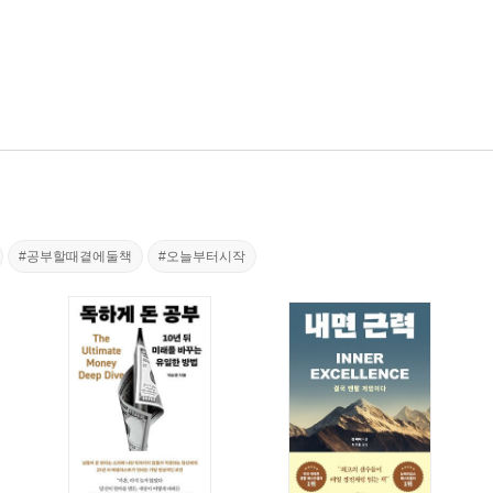
#공부할때곁에둘책
#오늘부터시작