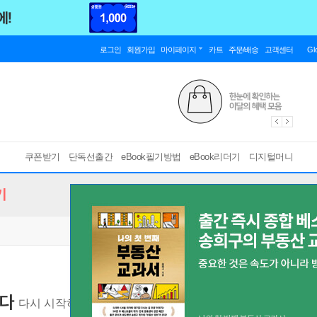
로그인
회원가입
마이페이지
카트
주문/배송
고객센터
Gl
쿠폰받기
단독선출간
eBook필기방법
eBook리더기
디지털머니
기
시다
다시 시작하는 나를 위한 1일 공부 실천법
[ EPUB ]