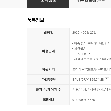
도서정보
리뷰/한줄평
(18/26)
품목정보
발행일
2019년 06월 27일
배송 없이 구매 후 바로 읽
제한없음
이용안내
TTS 가능
저작권 보호를 위해 인쇄 기
지원기기
크레마 /PC(윈도우 - 4K 모
파일/용량
EPUB(DRM) | 25.74MB
글자 수/페이지 수
약 9.4만자, 약 3만 단어, A4 
ISBN13
9788998614676