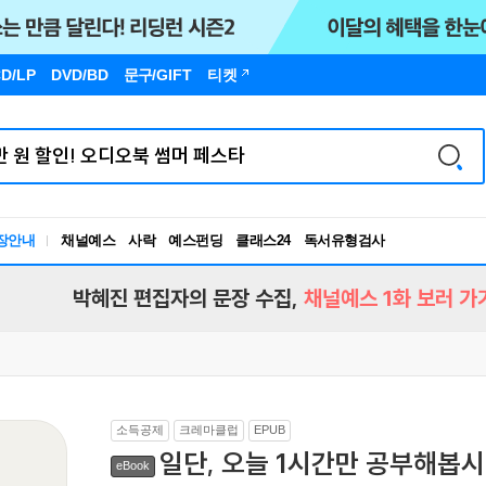
D/LP
DVD/BD
문구
/GIFT
티켓
장안내
채널예스
사락
예스펀딩
클래스24
독서유형검사
RBTI Lab
독서유형검사
박혜진 편집자의 문장 수집,
채널예스 1화 보러 가
소득공제
크레마클럽
EPUB
일단, 오늘 1시간만 공부해봅
eBook