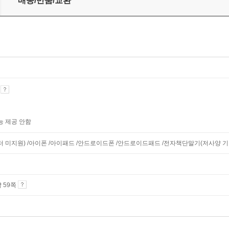
배송/반품/교환
기
능 제공 안함
니터 미지원) /아이폰 /아이패드 /안드로이드폰 /안드로이드패드 /전자책단말기(저사양 기기 
약 59쪽