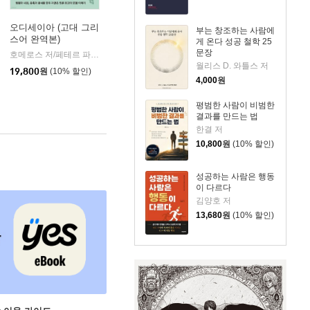
오디세이아 (고대 그리
부는 창조하는 사람에
스어 완역본)
게 온다 성공 철학 25
k)
문장
호메로스 저/페테르 파울 루벤스 그림/박문재 역
현대지성
|
월리스 D. 와틀스 저
19,800
원
(10% 할인)
4,000
원
평범한 사람이 비범한
결과를 만드는 법
한결 저
10,800
원
(10% 할인)
성공하는 사람은 행동
이 다르다
김양호 저
13,680
원
(10% 할인)