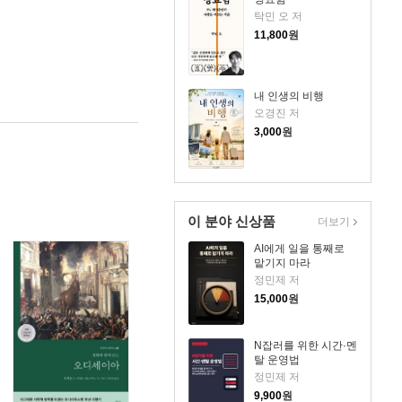
탁민 오 저
11,800
원
내 인생의 비행
오경진 저
3,000
원
이 분야 신상품
더보기
AI에게 일을 통째로
맡기지 마라
정민제 저
15,000
원
N잡러를 위한 시간·멘
탈 운영법
정민제 저
9,900
원