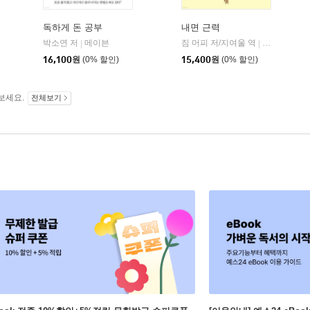
독하게 돈 공부
내면 근력
자음과모음
박소연 저
메이븐
짐 머피 저/지여울 역
윌북(willboo
|
|
|
16,100
원
(0% 할인)
15,400
원
(0% 할인)
보세요.
전체보기