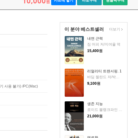
10,000
카트에 넣기
바로구매
원클릭구매
원
이 분야 베스트셀러
더보기
내면 근력
짐 머피 저/지여울 역
15,400
원
리얼리티 트랜서핑. 1
바딤 젤란드 저/박인수 역
9,100
원
사용 불가) /PC(Mac)
생존 지능
로이드 블랭크파인 저/박선영 역
21,000
원
명료함