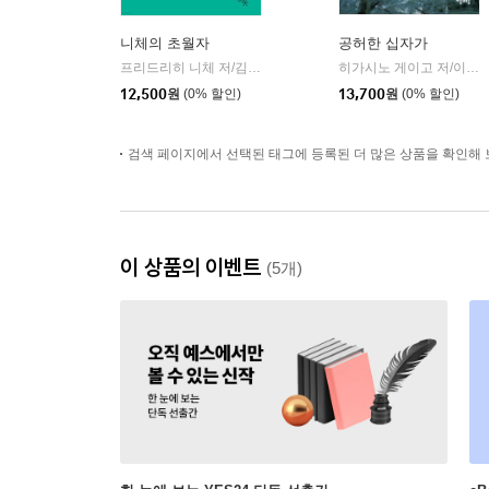
니체의 초월자
공허한 십자가
프리드리히 니체 저/김철 편역
히읏
히가시노 게이고 저/이선희 역
|
12,500
원
(0% 할인)
13,700
원
(0% 할인)
검색 페이지에서 선택된 태그에 등록된 더 많은 상품을 확인해 
이 상품의 이벤트
(5개)