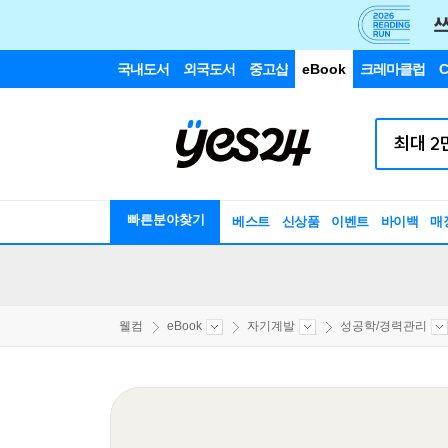
국내도서
외국도서
중고샵
eBook
크레마클럽
C
빠른분야찾기
베스트
신상품
이벤트
바이백
매
웰컴
eBook
자기계발
성공학/경력관리