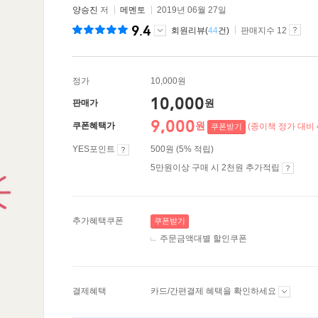
양승진
저
메멘토
2019년 06월 27일
9.4
회원리뷰(
44
건)
판매지수 12
정가
10,000원
10,000
원
판매가
9,000
원
쿠폰혜택가
(종이책 정가 대비 
쿠폰받기
YES포인트
500원 (5% 적립)
5만원이상 구매 시 2천원 추가적립
추가혜택쿠폰
쿠폰받기
주문금액대별 할인쿠폰
결제혜택
카드/간편결제 혜택을 확인하세요