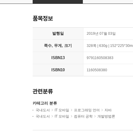
품목정보
발행일
2019년 07월 03일
쪽수, 무게, 크기
328쪽 | 630g | 152*225*30
ISBN13
9791160508383
ISBN10
1160508380
관련분류
카테고리 분류
국내도서
IT 모바일
프로그래밍 언어
자바
국내도서
IT 모바일
컴퓨터 공학
개발방법론