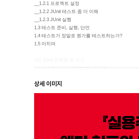
__1.2.1 프로젝트 설정
__1.2.2 JUnit 테스트 좀 더 이해
__1.2.3 JUnit 실행
1.3 테스트 준비, 실행, 단언
1.4 테스트가 정말로 뭔가를 테스트하는가?
1.5 마치며
2장 JUnit 진짜로 써 보기
2.1 테스트 대상 이해: Profile 클래스
2.2 어떤 테스트를 작성할 수 있는지 결정
상세 이미지
2.3 단일 경로 커버
2.4 두 번째 테스트 만들기
2.5 @Before 메서드로 테스트 초기화
2.6 이제 어떤가?
2.7 마치며
3장 JUnit 단언 깊게 파기