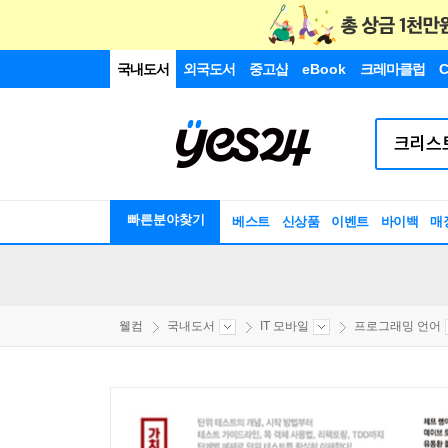
국내도서
외국도서
중고샵
eBook
크레마클럽
C
빠른분야찾기
베스트
신상품
이벤트
바이백
매
웰컴
국내도서
IT 모바일
프로그래밍 언어