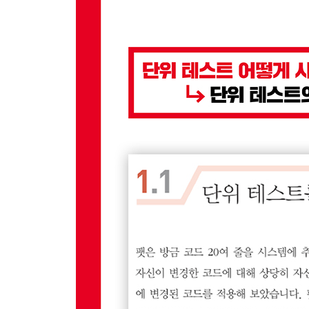
7.1 [C]ORRECT: [C]onformance(준수)
7.2 C[O]RRECT: [O]rdering(순서)
7.3 CO[R]RECT: [R]ange(범위)
__7.3.1 불변성을 검사하는 사용자 정의 매처 생성
__7.3.2 불변 메서드를 내장하여 범위 테스트
7.4 COR[R]ECT: [R]eference(참조)
7.5 CORR[E]CT: [E]xistence(존재)
7.6 CORRE[C]T: [C]ardinality(기수)
7.7 CORREC[T]: [T]ime(시간)
7.8 마치며
3부 더 큰 설계 그림
8장 깔끔한 코드로 리팩토링하기
8.1 작은 리팩토링
__8.1.1 리팩토링의 기회
__8.1.2 메서드 추출: 두 번째로 중요한 리팩토링 