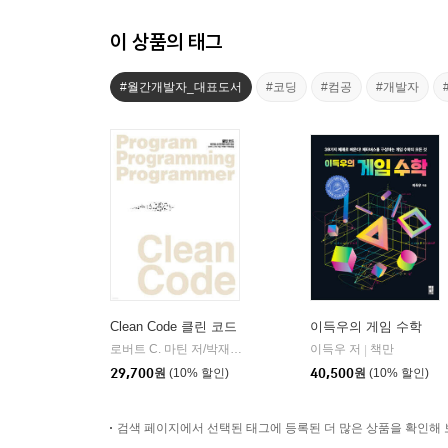
이 상품의 태그
#월간개발자_대표도서
#코딩
#컴공
#개발자
Clean Code 클린 코드
이득우의 게임 수학
로버트 C. 마틴 저/박재호,이해영 공역
이득우 저
인사이트(insight)
책만
|
|
29,700
원
(10% 할인)
40,500
원
(10% 할인)
검색 페이지에서 선택된 태그에 등록된 더 많은 상품을 확인해 