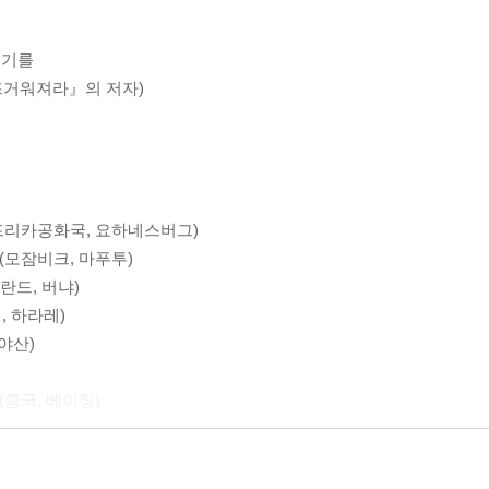
지기를
뜨거워져라』의 저자)
아프리카공화국, 요하네스버그)
(모잠비크, 마푸투)
란드, 버냐)
, 하라레)
고야산)
(중국, 베이징)
, 방콕)