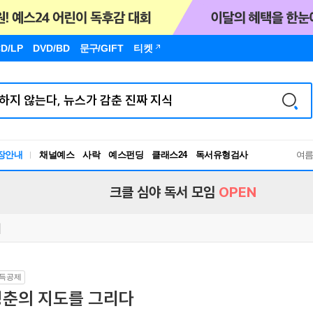
D/LP
DVD/BD
문구
/GIFT
티켓
장안내
채널예스
사락
예스펀딩
클래스24
독서유형검사
여
RBTI Lab
독서유형검사
크클 심야 독서 모임
OPEN
득공제
청춘의 지도를 그리다