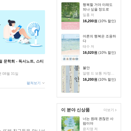
행복할 거야 이래도
되나 싶을 정도로
일홍 저
16,200
원
(10% 할인)
어른의 행복은 조용하
다
태수 저
16,020
원
(10% 할인)
철 문학회 - 독서노트, 스티
불안
알랭 드 보통 저/정영목 역
년 08월 31일
16,200
원
(10% 할인)
펼쳐보기
이 분야 신상품
더보기
너는 원래 괜찮은 사
람이야
윤지영 저
는 또래 친구들을 만나서