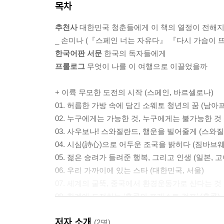
목차
추천사
대한민국 청춘들에게 이 책의 열정이 전해
_ 손미나 (『스페인 너는 자유다』 『다시 가슴이 
한국어판 서문
한국의 독자들에게
프롤로그
무엇이 나를 이 여행으로 이끌었을까
+ 이륙 무모한 도전의 시작 (스페인, 바르셀로나)
01. 허름한 가방 속에 담긴 소웨토 청년의 꿈 (남
02. 누구에게는 가능한 것, 누구에게는 불가능한 것 
03. 사우보나! 스와질란드, 행운을 빌어줄게 (스와질
04. 시심(詩心)으로 어두운 조국을 밝히다 (짐바브웨
05. 젊은 승려가 들려준 행복, 그리고 인생 (일본, 
06. 우리 가까이에 있는 스타 (대한민국, 서울)
07. 세계의 굴뚝, 중국에서 환경운동가로 산다는 것 
08. 한계에 도전하는 ‘홍콩의 포레스트 검프’ (홍콩)
09. 여러 가지 표정의 인도, 그 황홀경 (인도, 델리)
저자 소개
10. 태국의 국민 스포츠, 무에타이 현장 방문기 (태국
(2명)