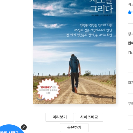
마
정
판
Y
결
구
미리보기
사이즈비교
공유하기