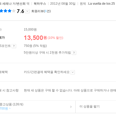
크 세레나
저/
변선희
역
북하우스
2012년 08월 30일
원제 :
La vuelta de los 25
7.6
회원리뷰(
8
건)
가
15,000원
13,500
원
매가
(10% 할인)
ES포인트
750원 (5% 적립)
5만원이상 구매 시 2천원 추가적립
제혜택
카드/간편결제 혜택을 확인하세요
매 시 참고사항
현재 새 상품은 구매 할 수 없습니다. 아래 상품으로 구매하거나 판매
중고상품 (126개)
이 상품을 팔기
700원 ~