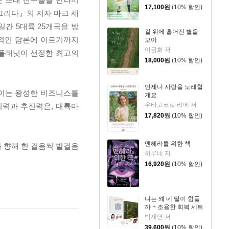
17,100
원
(10% 할인)
그리다』의 저자 마크 세
간 5대륙 25개국을 방
길 위에 흩어진 별을
치적인 담론에 이르기까지
모아
이금화 저
리플래닛이 선정한 최고의
18,000
원
(10% 할인)
언제나 사랑을 노래할
 이는 왕성한 비즈니스를
게요
우타고코로 리에 저
외력과 추진력은, 대륙마
17,820
원
(10% 할인)
멘헤라를 위한 책
 향해 한 걸음씩 발걸음
하루네 저
16,920
원
(10% 할인)
나는 왜 네 말이 힘들
까 + 조용한 회복 세트
박재연 저
39,600
원
(10% 할인)