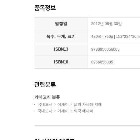
품목정보
발행일
2012년 08월 30일
쪽수, 무게, 크기
420쪽 | 760g | 153*224*30
ISBN13
9788956056005
ISBN10
8956056005
관련분류
카테고리 분류
국내도서
에세이
삶의 자세와 지혜
국내도서
에세이
외국 에세이