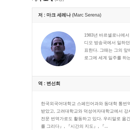
11. 앙코르와트에서 나눈 과거와의 대화 (캄보디아,
12. 모든 게 변화하고 있는 베트남 (베트남, 호찌민)
저 :
마크 세레나
(Marc Serena)
13. 매일매일을 파라다이스에서 살아간다면 (필리핀
14. 눈코 뜰 새 없었던 캔버라에서의 하루 (호주, 캔
1983년 바르셀로나에서
15. 전통을 이어가는 신세대 마오리족 (뉴질랜드, 
디오 방송국에서 일하던 
16. 카를라, 새 삶은 시작될 수 있을 거야 (칠레, 산
표한다. 그때는 그의 앞
17. 세상을 바꿀 두 가지 희망 (아르헨티나, 부에
로그에 세계 일주를 하는
18. 밀림에서 보낸 잊지 못할 하룻밤 (페루, 푸칼파
19. 음악과 함께 보고타 시내를 바라보며 (콜롬비아,
20. 남부의 카우보이 (베네수엘라, 마르가리타 섬)
21. 정겨운 치아파스 (멕시코, 치아파스)
역 :
변선희
22. 핫도그 빨리 먹기 대회와 아메리칸 드림 (미국,
23. 또 다른 세상은 가능하다 (캐나다, 몬트리올)
한국외국어대학교 스페인어과와 동대학 통번역
24. 장미, 재스민 그리고 바닐라 (영국, 런던)
받았고, 고려대학교와 덕성여자대학교에서 강
25. 언젠가 목성에 가닿을 그날을 기다리며 (러시아
전문 번역가로도 활동하고 있다. 우리말로 옮긴
+ 착륙 다시 집으로 (스페인, 만레사)
를 그리다』, 『시간의 지도』, 『...