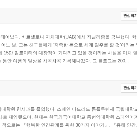
 씨엠립)
관심작가
, 부수앙가)
버라)
 태어났다. 바르셀로나 자치대학(UAB)에서 저널리즘을 공부했다. 학
타우랑가)
어느 날, 그는 친구들에게 ‘저축한 돈으로 세계 일주를 할 것’이라는
티아고 데 칠레)
에 15만 킬로미터의 대장정이 기다리고 있을 것이라는 사실을 미처 알
노스아이레스)
 동안 여행의 일상을 차곡차곡 기록해나갔다. 그 블로그는 200...
/베타니아)
 보고타)
관심작가
 코니아일랜드)
대학원 한서과를 졸업했다. 스페인 마드리드 콤플루텐세 국립대학
사로 재임했으며, 현재는 한국외국어대학교 통번역대학원 스페인어
, 모스크바)
 책으로는 『행복한 인간관계를 위한 30가지 이야기』, 『유해 인간