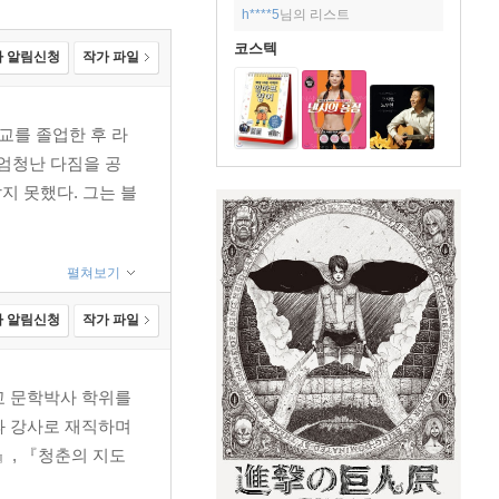
h****5
님의 리스트
코스텍
 알림신청
작가 파일
교를 졸업한 후 라
 엄청난 다짐을 공
지 못했다. 그는 블
펼쳐보기
 알림신청
작가 파일
교 문학박사 학위를
과 강사로 재직하며
』, 『청춘의 지도