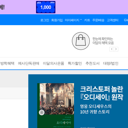
로그인
회원가입
마이페이지
카트
주문/배송
고객센터
Gl
름방학혜택
예사단독판매
이달의사은품
특가할인
추천도서
대량/법인