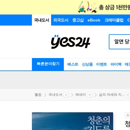
국내도서
외국도서
중고샵
eBook
크레마클럽
C
빠른분야찾기
베스트
신상품
이벤트
바이백
매
웰컴
국내도서
에세이
삶의 자세와 지...
소