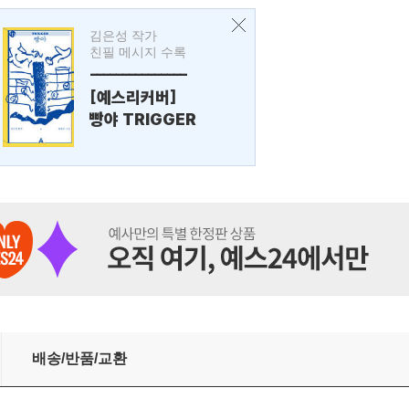
김은성 작가
친필 메시지 수록
---------------
[예스리커버]
빵야 TRIGGER
배송/반품/교환