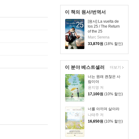
이 책의 원서/번역서
[원서] La vuelta de
los 25 / The Return
of the 25
Marc Serena
33,870
원
(18% 할인)
이 분야 베스트셀러
더보기
너는 원래 괜찮은 사
람이야
윤지영 저
17,100
원
(10% 할인)
너를 아끼며 살아라
나태주 저
16,650
원
(10% 할인)