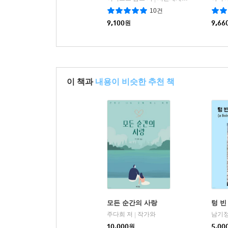
10건
9,100
원
9,66
이 책과
내용이 비슷한 추천 책
모든 순간의 사랑
텅 빈
주다희 저
작가와
남기정
|
10,000
원
5,00