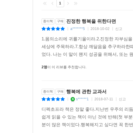
1
진정한 행복을 위한다면
종이책
구매
a*******5
2018-10-02
신고
|
|
|
1.몸의소리에 귀를기울이라.2.진정한 자부심을 
세상에 주목하라.7.항상 깨달음을 추구하라한때
었다. 나는 이 말이 왠지 성공을 위해서, 또는 
2명
이 이 리뷰를 추천합니다.
행복에 관한 교과서
종이책
구매
s******1
2018-07-11
신고
|
|
|
디펙초프라 책은 정말 좋다.지난번 우주의 리듬
쉽게 읽을 수 있는 책이 아닌 것에 반해(첫 부
분이 많은 책이었다.행복해지고 싶다면 꼭 한번