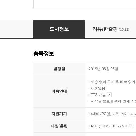
디팩 초프라의 완전한 행복
도서정보
리뷰/한줄평
(15/11)
품목정보
발행일
2019년 06월 05일
배송 없이 구매 후 바로 읽
제한없음
이용안내
TTS 가능
저작권 보호를 위해 인쇄 기
지원기기
크레마 /PC(윈도우 - 4K 모
파일/용량
EPUB(DRM) | 18.29MB