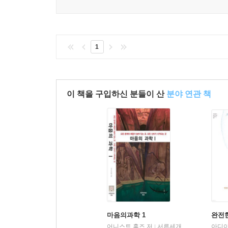
1
이 책을 구입하신 분들이 산
분야 연관 책
마음의과학 1
완전
어니스트 홈즈 저
서른세개의계단
아디야
|