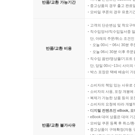
반품/교환 가능기간
중고상품의 경우 출고 완료일
모바일 쿠폰의 경우 유효기간(
고객의 단순변심 및 착오구
직수입양서/직수입일서중 일
단, 아래의 주문/취소 조건인
오늘 00시 ~ 06시 30분 
반품/교환 비용
오늘 06시 30분 이후 주문
직수입 음반/영상물/기프트 
단, 당일 00시~13시 사이
박스 포장은 택배 배송이 가
소비자의 책임 있는 사유로 
소비자의 사용, 포장 개봉에 
복제가 가능한 상품 등의 포장을 
소비자의 요청에 따라 개별
디지털 컨텐츠인 eBook, 
eBook 대여 상품은 대여 기
모바일 쿠폰 등록 후 취소/환
반품/교환 불가사유
중고상품이 구매확정(자동 