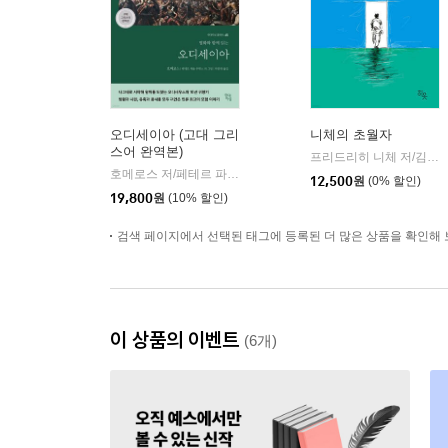
오디세이아 (고대 그리
니체의 초월자
스어 완역본)
프리드리히 니체 저/김철 편역
호메로스 저/페테르 파울 루벤스 그림/박문재 역
현대지성
|
12,500
원
(0% 할인)
19,800
원
(10% 할인)
검색 페이지에서 선택된 태그에 등록된 더 많은 상품을 확인해 
이 상품의 이벤트
(6개)