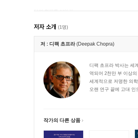
다섯 현재를 살아라
저자 소개
여섯 내면의 세상에 주목하라
(1명)
일곱 항상 깨달음을 추구하라
저 :
디팩 초프라
(Deepak Chopra)
행복이 세상을 치유할 것이다
디팩 초프라 박사는 세계
역되어 2천만 부 이상
세계적으로 저명한 의학
감사의 말
오랜 연구 끝에 고대 인
작가의 다른 상품