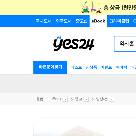
국내도서
외국도서
중고샵
eBook
크레마클럽
C
빠른분야찾기
베스트
신상품
이벤트
바이백
매
웰컴
eBook
종교
명상/선