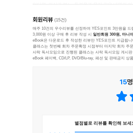
있다면, 의심과 분노, 두려움과 무지 같은 내면의 어
회원리뷰
깨달음이라는 말이 다소 낯설고 버겁게 느껴질 수 있
(15건)
존재를 하나로 연결하는 고리를 발견하게 된다. 이
매주 10건의 우수리뷰를 선정하여 YES포인트 3만원을 드
3,000원 이상 구매 후 리뷰 작성 시
일반회원 300원, 마니아
종종 ‘개별성을 버린다’라는 뜻으로 오인되어 깨달
eBook은 다운로드 후 작성한 리뷰만 YES포인트 지급됩니
사랑은 모닥불처럼 사방을 비춘다. 그 빛은 어느
클래스는 첫번째 회차 주문확정 시점부터 마지막 회차 주문
경지를 설명한다.
사락 독서모임으로 진행된 클래스는 사락 독서모임 게시판
eBook 페이백, CD/LP, DVD/Blu-ray, 패션 및 판매금
초프라와 함께 깨달음의 여행을 떠나라. 그 길 끝에
것이다.
15
명
‘가짜 치유’에서 벗어나라
한 가지 주목할 대목은, 디팩 초프라가 말하는 
따랐는데도 우리가 행복하지 않다면, 방법이 잘못되
사회·환경 등 온갖 문제를 가져왔으며, 따라서 지
별점별로 리뷰를 확인해 보세