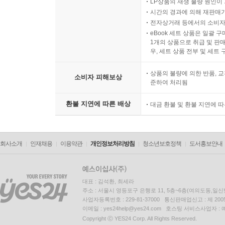
LP상품의 재생 불량 원인이 기
시간의 경과에 의해 재판매가
전자상거래 등에서의 소비자
eBook 세트 상품은 일괄 
1개의 상품으로 취급 및 판매
우, 세트 상품 전부 및 세트
상품의 불량에 의한 반품, 교
소비자 피해보상
준하여 처리됨
환불 지연에 따른 배상
대금 환불 및 환불 지연에 
회사소개
인재채용
이용약관
개인정보처리방침
청소년보호정책
도서홍보안내
대표 : 김석환, 최세라
주소 : 서울시 영등포구 은행로 11, 5층~6층(여의도동,일신
사업자등록번호 : 229-81-37000 통신판매업신고 : 제 200
이메일 : yes24help@yes24.com 호스팅 서비스사업자 :
Copyright ⓒ YES24 Corp. All Rights Reserved.