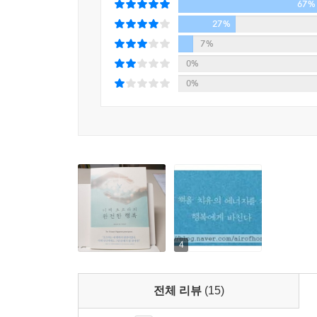
67%
“오늘날 우리가 처한 모든 문제는 개인의 선택이 모
사람들의 특정한 목적을 반영한 것이다. 어떤 결
27%
생각한다. 그 결과가 지금 우리가 마주한 현실이다
7%
한다.” - 본문 161~162쪽
0%
0%
‘전혀 다른 방식’은 물론 깨달음이다. 깨달음은 
인식을 새롭게 한다. 인간과 자연을 분리하한 기
있다. 즉, 깨달음을 통한 행복은 잠시의 위안에 지
치유법이 된다. 《디팩 초프라의 완전한 행복》이 ‘
개인의 행복이 세계평화와 대체 무슨 상관인가, 갸
“한 사람의 행복이 넓은 세상을 치유한다는 말은 
남을 괴롭히거나, 전쟁을 일으키지 않는다. 진정
4
살아간다. 그들의 영향력은 주변으로 널리 퍼지며 세
- 본문 171쪽
전체 리뷰
(15)