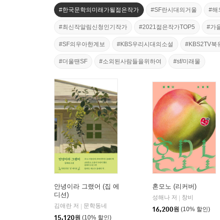
#한국문학의미래가될젊은작가
#SF란시대의거울
#해
#최신작알림신청인기작가
#2021젊은작가TOP5
#가
#SF의우아한계보
#KBS우리시대의소설
#KBS2TV
#더울땐SF
#소외된사람들을위하여
#sf/미래물
안녕이라 그랬어 (집 에
혼모노 (리커버)
디션)
성해나 저
창비
|
김애란 저
문학동네
|
16,200
원
(10% 할인)
15,120
원
(10% 할인)