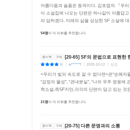
r*********s
2019-08-06
신고
|
|
|
아름다움과 슬픔은 동격이다. 김초엽의 『우리가
이 소설집에 나오는 단편은 하나같이 아름답고 
라 답하겠다. 미래의 삶을 상상한 SF 소설에 대
54명
이 이 리뷰를 추천합니다.
[20-65] SF의 문법으로 표현한
종이책
구매
w******f
2020-10-12
신고
|
|
|
<우리가 빛의 속도로 갈 수 없다면>은“순례자들은 
“감정의 물성”, “관내분실”, “나의 우주 영
학소설,즉SF지만,각각의 단편이 담고 있는 것은
21명
이 이 리뷰를 추천합니다.