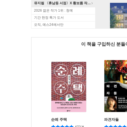
뮤지컬 〈휴남동 서점〉X 황보름 작가 북토크
2026 젊은 작가 1위 : 청예
기간 한정 특가 도서
오직, 예스24에서만
이 책을 구입하신 분
순례 주택
파견자들