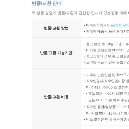
반품/교환 안내
※ 상품 설명에 반품/교환과 관련한 안내가 있는경우 아래 
마이페이지 >
반품/교환 신청
반품/교환 방법
판매자 배송 상품은 판매자와
출고 완료 후 10일 이내의 
디지털 콘텐츠인 eBook의 
반품/교환 가능기간
중고상품의 경우 출고 완료일
모바일 쿠폰의 경우 유효기간(
고객의 단순변심 및 착오구
직수입양서/직수입일서중 일
단, 아래의 주문/취소 조건인
오늘 00시 ~ 06시 30분 
반품/교환 비용
오늘 06시 30분 이후 주문
직수입 음반/영상물/기프트 
단, 당일 00시~13시 사이
박스 포장은 택배 배송이 가