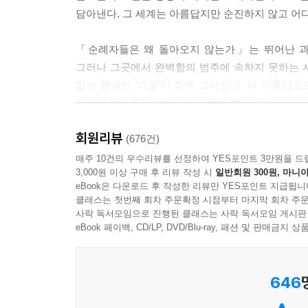
---「공생 가설」 중에서
담아낸다. 그 세계는 아름답지만 순진하지 않고 어
사연을 아는 사람들은 내게 수십 년 동안 찾아와 위
「순례자들은 왜 돌아오지 않는가」는 뛰어난 과학
고. 하지만 우리가 빛의 속도로 갈 수조차 없다면, 
그러나 그곳에서 완벽함의 범주에 속하지 못하는 사
---「우리가 빛의 속도로 갈 수 없다면」 중에서
없는 행성인 ‘마을’이 함께 그려진다. 이 아름답고
일부는 돌아오지 않는다는 의문을 빼면 말이다.
“나는 내 우울을 쓰다듬고 손 위에 두기를 원해. 그
보현은 우울체를 손으로 한번 쥐었다가 탁자에 놓았다
회원리뷰
“마을이 유토피아라면, 순례자들은 왜 돌아오지
(676건)
였다.
간편하게 뒤집는 대신 오히려 그 이분법적인 항들
매주 10건의 우수리뷰를 선정하여 YES포인트 3만원을 드
---「감정의 물성」 중에서
3,000원 이상 구매 후 리뷰 작성 시
일반회원 300원, 마니아
그럼에도 불구하고, 혐오와 차별, 모순으로 가득 찬
eBook은 다운로드 후 작성한 리뷰만 YES포인트 지급됩니
때로 어떤 사람들에게는 의미가 담긴 눈물이 아니라 
클래스는 첫번째 회차 주문확정 시점부터 마지막 회차 주문
소녀들의 영웅이 금메달리스트일 필요는 없다
사락 독서모임으로 진행된 클래스는 사락 독서모임 게시판
---「감정의 물성」 중에서
eBook 페이백, CD/LP, DVD/Blu-ray, 패션 및 판매금
김초엽의 소설에는 정상과 비정상, 성공과 실패, 
죽은 엄마는 이 도서관에 기록되었다. 엄마의 사망 
실패한 여성 우주인이 등장한다. ‘우주 너머’를
한 번도 도서관을 찾지 않았다. 죽은 엄마를 만나고
646
여성이라는 이유로 비난받는 ‘재경 이모’는 그럼
허탈하게 사라져버릴 줄 알았더라면 늦기 전에 이곳
누군가의 기준에 의한 성공을 향해 질주할 생각도 
---「관내분실」 중에서