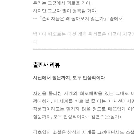
우리는 그곳에서 괴로울 거야.
하지만 그보다 많이 행복할 거야.
---「순례자들은 왜 돌아오지 않는가」 중에서
밤마다 떠오르는 다섯 개의 위성들은 이곳이 지구
다.
마침내 그들을 만났을 때, 희진은 자신이 환각을 보
희진을 구하러 온 걸까. 아니다. 그럴 리가 없었다.
출판사 리뷰
---「스펙트럼」 중에서
시선에서 질문까지, 모두 인상적이다
세 번째 루이는 이전의 루이들처럼 그림을 그렸고 
개뿐이었다. 그리고 그는 이전의 루이들보다 더 짧은
자신을 둘러싼 세계의 희로애락을 있는 그대로 바
---「스펙트럼」 중에서
광대하게, 이 세계를 바로 볼 줄 아는 이 시선에서
작품집이라고는 믿기지 않을 정도로 매끄럽게 이
이름이 없는 행성. 그곳의 이름을 말로 표현할 수 
질문까지, 모두 인상적이다. - 김연수(소설가)
의 행성이라고 불렀다. 행성의 실존과는 무관하게 
밀라가 창조한, 류드밀라가 일관적으로 그려내는 분
김초엽의 소설은 상상의 세계를 그려내면서도 소설