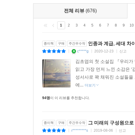
전체 리뷰
(676)
1
2
3
4
5
6
7
8
9
10
인종과 계급, 세대 
종이책
구매
주간우수작
c*****g
2020-12-23
신고
|
|
|
김초엽의 첫 소설집 『우리가 빛
읽고 가장 먼저 느낀 소감은 
성서사로 꽉 채워진 소설들을 
에...
더보기
94명
이 이 리뷰를 추천합니다.
그 미래의 구성원으로 
종이책
구매
주간우수작