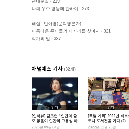
관내분실 - 219
나의 우주 영웅에 관하여 - 273
해설 | 인아영(문학평론가)
아름다운 존재들의 제자리를 찾아서 - 321
작가의 말 - 337
채널예스 기사
(32개)
읽다
읽다
[인터뷰] 김초엽 “인간의 쓸
[특별 기획] 2022년 바
모 없음이 인간의 고유성 아
로나 도서전을 가다 (4)
닐까”
2025년 09월 04일
2022년 12월 20일