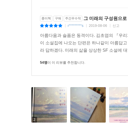
고군분투하는 인물을 통해, 김초엽의 소설은 정답이
94명
이 이 리뷰를 추천합니다.
다섯 개의 위성이 뜨는 행성에 홀로 남겨져 외계인
않고 살아갈 수 있을 때에도(「순례자들은 왜 돌
그 미래의 구성원으로 
종이책
구매
주간우수작
마음, 우리의 사랑과 우정을 말하며 지지 않는 마음
r*********s
2019-08-06
신고
|
|
|
아름다움과 슬픔은 동격이다. 김초엽의 『우리가
이 소설집에 나오는 단편은 하나같이 아름답고 
라 답하겠다. 미래의 삶을 상상한 SF 소설에 대
54명
이 이 리뷰를 추천합니다.
2