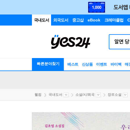
국내도서
외국도서
중고샵
eBook
크레마클럽
C
빠른분야찾기
베스트
신상품
이벤트
바이백
매
웰컴
국내도서
소설/시/희곡
장르소설