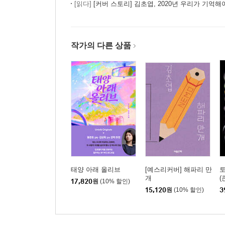
[읽다]
[커버 스토리] 김초엽, 2020년 우리가 기억해
작가의 다른 상품
태양 아래 올리브
[예스리커버] 해파리 만
토
개
(
17,820
원
(10% 할인)
15,120
원
(10% 할인)
3