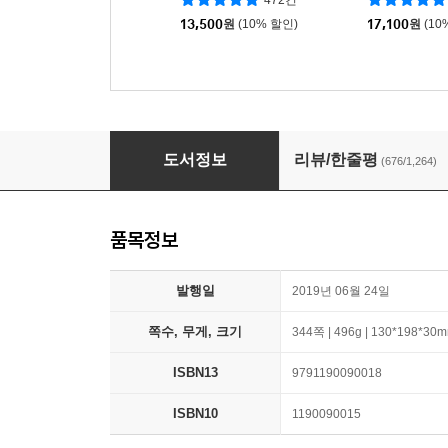
472건
13,500
원
(10% 할인)
17,100
원
(10
우리가 빛의 속도로 갈 수 없다면
도서정보
리뷰/한줄평
(676/1,264)
품목정보
발행일
2019년 06월 24일
쪽수, 무게, 크기
344쪽 | 496g | 130*198*30
ISBN13
9791190090018
ISBN10
1190090015