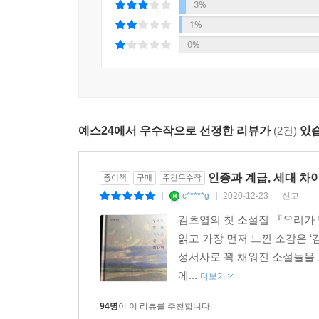
18%
“그럼, 루이. 네게는…….”
희진은 루이이 눈에 비친 노을의 붉은 빛을 보았다.
3%
“저 풍경이 말을 걸어오는 것처럼 보이겠네.”
1%
희진은 결코 루이가 보는 방식으로 그 풍경을 볼 
0%
느꼈다.
- 「스펙트럼」 중에서
문학평론가 인아영은 스펙트럼에서 외계생명체인 ‘루
예스24에서 우수작으로 선정한 리뷰가
(2건)
있습
아름다운 장면을 본 적이 있던가. 루이는 희진에
느낄 수도 이해할 수도 없는 완전한 타자”이다. 
믿으려고 하며, 그들의 존재를 받아들이려고 한다. 
인종과 계급, 세대 
종이책
구매
주간우수작
도구”라면, 이 아름다운 장면을 가능케 하는 외계
c*****g
2020-12-23
신고
|
|
|
감각으로 보게 하는 또 하나의 유리일 것이다.“(《현
김초엽의 첫 소설집 『우리가 빛
읽고 가장 먼저 느낀 소감은 
김초엽의 소설은 근사한 세계를 그려내는 상상력에
성서사로 꽉 채워진 소설들을 
사랑한다는 것의 다른 말이 아니겠느냐고. 완벽하게
에...
더보기
김초엽의 소설이 들려주는 이야기는 문학평론가 