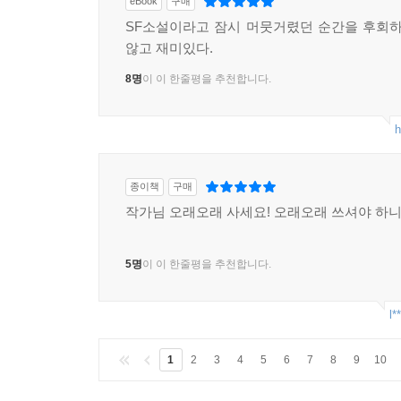
eBook
구매
SF소설이라고 잠시 머뭇거렸던 순간을 후회하
않고 재미있다.
8명
이 이 한줄평을 추천합니다.
h
종이책
구매
작가님 오래오래 사세요! 오래오래 쓰셔야 하니
5명
이 이 한줄평을 추천합니다.
l*
1
2
3
4
5
6
7
8
9
10