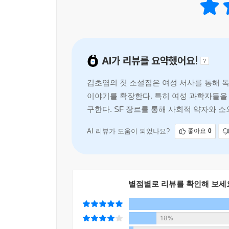
젊은 역사가의 질문과 닮아 있는 것도 같다. 왜 
경우가 대부분인가. 소수자에게 그들 역사는 그 자
재경은 수많은 소녀들의 삶을 바꿨을 것이다. 최후에
말하는 듯하다. 미션에 실패했다고 비난받는 우주
윤이 바로 그 증거 중 하나였다. 가윤은 한때 재경을
실패인가. 우주 미션에는 실패했지만, 소녀를 응원
AI가 리뷰를 요약했어요!
필요는 없다. 이 소설에서는 여성들로 이루어진 
---「나의 우주 영웅에 관하여」 중에서
연대의 공동체로서 가족의 가능성을 말하기도 한다.
김초엽의 첫 소설집은 여성 서사를 통해 
이야기를 확장한다. 특히 여성 과학자들을
다섯 개의 위성이 뜨는 곳에서도, 지지 않는 마음
구한다. SF 장르를 통해 사회적 약자와
페미니즘의 방향성을 제시한다.
「우리가 빛의 속도로 갈 수 없다면」의 주인공
고군분투하는 삶을 그리고 있다. 「스펙트럼」에도 
AI 리뷰가 도움이 되었나요?
좋아요
0
젊은 여성인 소설이 주가 되었을까? 문학평론가 서
「스펙트럼」에서 다룬 ‘언어’에 관해 주목한다. “
기록을 남기는 그들의 언어. 그러니 풍경이 말이 되
별점별로 리뷰를 확인해 보세
갑자기 웃음이 나왔다. 마음이 느슨해졌다. 눈앞
있었다. 그리고 희진의 뒤로 펼쳐진 노을을 보고 있