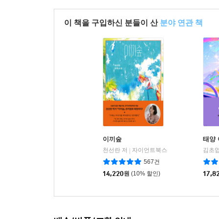
이 책을 구입하신 분들이 산
분야 연관 책
이끼숲
태양 
천선란 저
자이언트북스
김초엽
|
567건
14,220
원
(10% 할인)
17,8