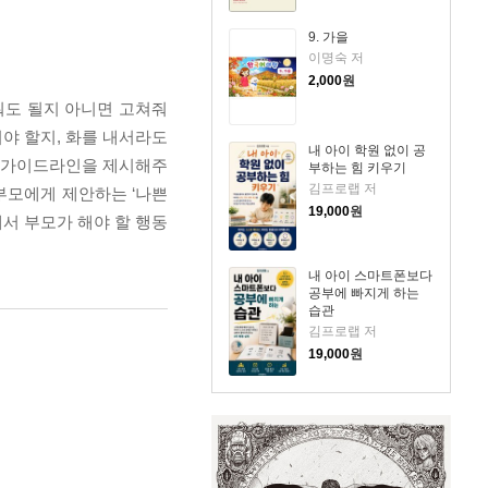
9. 가을
이명숙 저
2,000
원
둬도 될지 아니면 고쳐줘
둬야 할지, 화를 내서라도
내 아이 학원 없이 공
의 가이드라인을 제시해주
부하는 힘 키우기
김프로랩 저
부모에게 제안하는 ‘나쁜
19,000
원
서 부모가 해야 할 행동
내 아이 스마트폰보다
공부에 빠지게 하는
습관
김프로랩 저
19,000
원