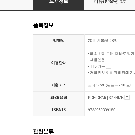
도서정보
리뷰/한줄평
(1/0)
품목정보
발행일
2019년 05월 28일
배송 없이 구매 후 바로 읽
제한없음
이용안내
TTS 가능
저작권 보호를 위해 인쇄 기
지원기기
크레마 /PC(윈도우 - 4K 모
파일/용량
PDF(DRM) | 32.44MB
ISBN13
9788960309180
관련분류