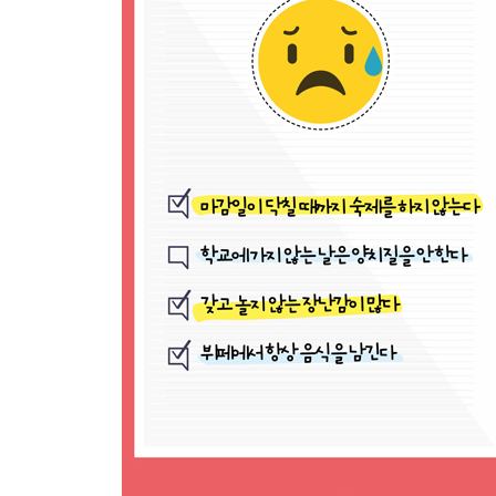
제3장 외톨이로 만드는 나쁜 습관
자기만의 방식을 고집한다 / 87
혼나지 않기 위해 노력한다 / 92
남에게 먼저 말을 걸지 못한다 / 97
혼내려고 하면 입을 꾹 다문다 / 101
‘고마워’, ‘미안해’란 말을 하지 않는다 / 106
같은 반 친구들의 이름을 외우지 못한다 / 111
잘못을 인정하는 대신 변명을 한다 / 114
혼자 모든 것을 결정하고 싶어 한다 / 117
제4장 책임감 없는 사람으로 만드는 나쁜 습관
시식 코너를 지나치지 못한다 / 123
보여 주기식 숙제를 한다 / 127
갖고 놀지 않는 장난감이 많다 / 130
용돈이 부족하면 더 달라고 한다 / 133
커닝을 해도 들키지만 않으면 된다고 생각한다 / 13
물건을 잘 잃어버린다 / 139