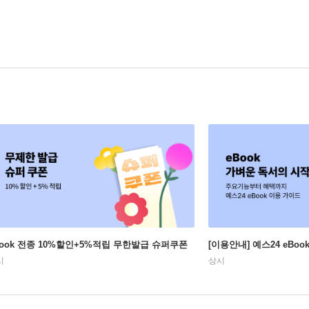
Book 전종 10%할인+5%적립 무한발급 슈퍼쿠폰
[이용안내] 예스24 eBo
시
상시