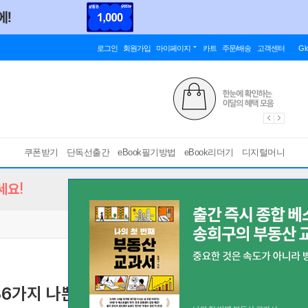
로그인
회원가입
마이페이지
카트
주문/배송
고객센터
Gl
쿠폰받기
단독선출간
eBook필기방법
eBook리더기
디지털머니
세요!
36가지 나쁜 습관
[ PDF ]