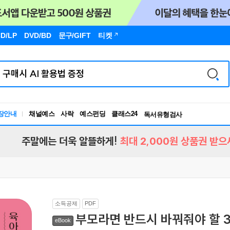
D/LP
DVD/BD
문구
/GIFT
티켓
장안내
채널예스
사락
예스펀딩
클래스24
독서유형검사
RBTI Lab
독서유형검사
주말에는 더욱 알뜰하게!
최대 2,000원 상품권 받으
소득공제
PDF
부모라면 반드시 바꿔줘야 할 
eBook