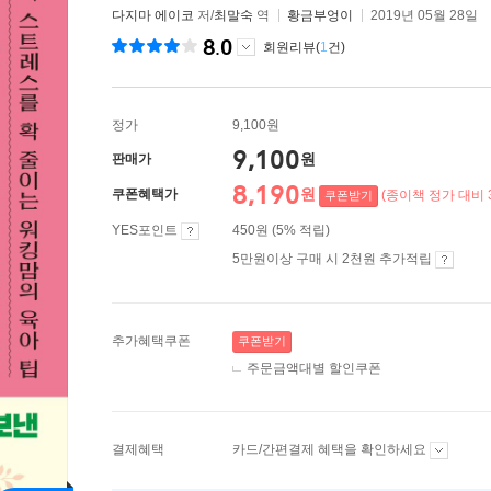
다지마 에이코
저/
최말숙
역
황금부엉이
2019년 05월 28일
8.0
회원리뷰(
1
건)
정가
9,100원
9,100
원
판매가
8,190
원
쿠폰혜택가
(종이책 정가 대비 
쿠폰받기
YES포인트
450원 (5% 적립)
5만원이상 구매 시 2천원 추가적립
추가혜택쿠폰
쿠폰받기
주문금액대별 할인쿠폰
결제혜택
카드/간편결제 혜택을 확인하세요