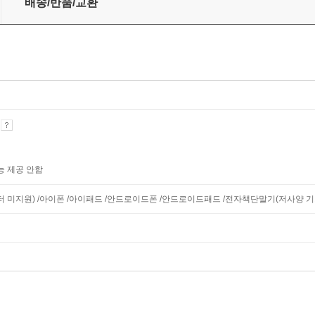
배송/반품/교환
기
능 제공 안함
니터 미지원) /아이폰 /아이패드 /안드로이드폰 /안드로이드패드 /전자책단말기(저사양 기기 