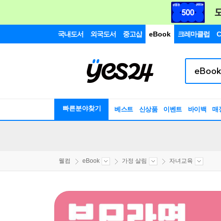
국내도서
외국도서
중고샵
eBook
크레마클럽
C
빠른분야찾기
베스트
신상품
이벤트
바이백
매
웰컴
eBook
가정 살림
자녀교육