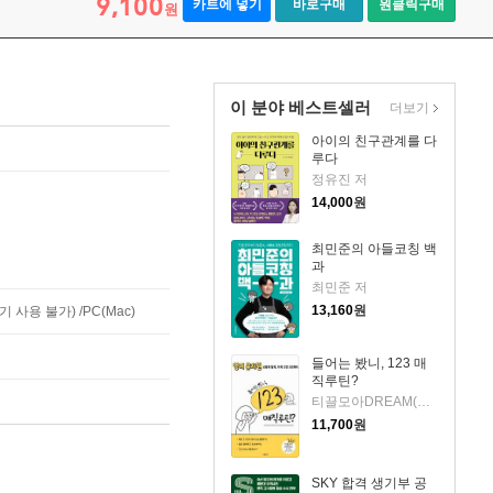
9,100
카트에 넣기
바로구매
원클릭구매
원
이 분야 베스트셀러
더보기
아이의 친구관계를 다
루다
정유진 저
14,000
원
최민준의 아들코칭 백
과
최민준 저
13,160
원
사용 불가) /PC(Mac)
들어는 봤니, 123 매
직루틴?
티끌모아DREAM(강서윤) 저
11,700
원
SKY 합격 생기부 공