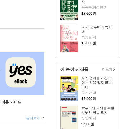
식
윤윤구,장성민 저
17,600
원
다시, 공부머리 독서
법
최승필 저
15,000
원
이 분야 신상품
더보기
자기 언어를 가진 아
이는 길을 잃지 않습
니다
구선아 저
15,400
원
ok 이용 가이드
학부모와 교사를 위한
챗GPT 학습 코칭
펼쳐보기
정민제 저
9,900
원