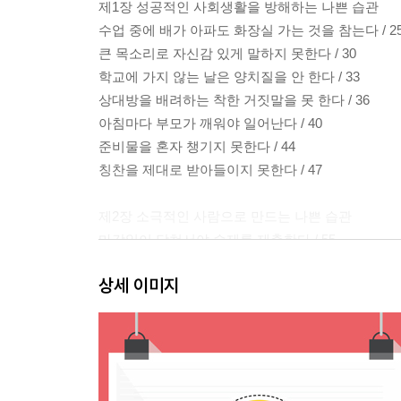
제1장 성공적인 사회생활을 방해하는 나쁜 습관
수업 중에 배가 아파도 화장실 가는 것을 참는다 / 2
큰 목소리로 자신감 있게 말하지 못한다 / 30
학교에 가지 않는 날은 양치질을 안 한다 / 33
상대방을 배려하는 착한 거짓말을 못 한다 / 36
아침마다 부모가 깨워야 일어난다 / 40
준비물을 혼자 챙기지 못한다 / 44
칭찬을 제대로 받아들이지 못한다 / 47
제2장 소극적인 사람으로 만드는 나쁜 습관
마감일이 닥쳐서야 숙제를 제출한다 / 55
칭찬에 꼭 보상을 요구한다 / 60
상세 이미지
부모가 자신의 물건을 함부로 만져도 개의치 않는다 /
만사를 귀찮아 한다 / 68
준비물을 부모가 대신 가져다준다 / 73
뭘 해도 피곤하기만 하다고 생각한다 / 76
막판에 몰려야 힘이 솟는다고 생각한다 / 81