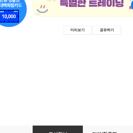
미리보기
공유하기
부모라면 반드시 바꿔줘야 할 36가지 나쁜 습관