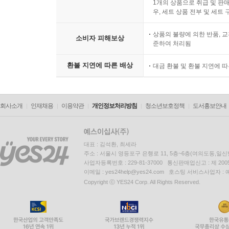
1개의 상품으로 취급 및 판매
우, 세트 상품 전부 및 세트
상품의 불량에 의한 반품, 교
소비자 피해보상
준하여 처리됨
환불 지연에 따른 배상
대금 환불 및 환불 지연에 
회사소개
인재채용
이용약관
개인정보처리방침
청소년보호정책
도서홍보안내
대표 : 김석환, 최세라
주소 : 서울시 영등포구 은행로 11, 5층~6층(여의도동,일신
사업자등록번호 : 229-81-37000 통신판매업신고 : 제 200
이메일 : yes24help@yes24.com 호스팅 서비스사업자 :
Copyright ⓒ YES24 Corp. All Rights Reserved.