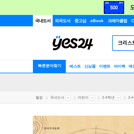
국내도서
외국도서
중고샵
eBook
크레마클럽
C
빠른분야찾기
베스트
신상품
이벤트
바이백
매
웰컴
국내도서
어린이
3-4학년
3-