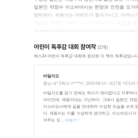
일본인 약장수 이소바야시는 한양과 인천을 오가며
발탁된다. 재동이는 아버지가 돌아가시고, 어머니가 
약값이 부족한 재동이는 이소바야시와 동행을 흔쾌
이소바야시에게 다른 꿍꿍이가 있음을 알아차린다.
음모를 막아내야 하는 긴박한 여정이 시작된다.
어린이 독후감 대회 참여작
(2개)
예스24 어린이 독후감 대회에 응모된 이 책의 독후감입니다
비밀지도
충남 내* 5학년 n*****4
2020-09-14
제17회 YES2
|
|
비밀지도를 읽기 전에는 역사가 재미없다고 지루하다고 
아이인데, 재동이네는 가난하다. 그래서 일본인 약장
이소바요시에게 길을 안내하며 수상한 모습을 보게 된
다. 재동이는 이를 수상하게 생각하고, 이소바요시가
겨주는 모...
더보기