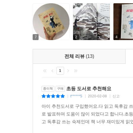
7
2
4
전체 리뷰
(13)
1
초등 도서로 추천해요
종이책
구매
t******5
2020-02-08
신고
|
|
|
아이 추천도서로 구입했어요.다 읽고 독후감 쓰
로 발표하며 도움이 많이 되었다고 합니다.초
고 독후감 쓰는 숙제인데 책 너무 재미있게 읽었