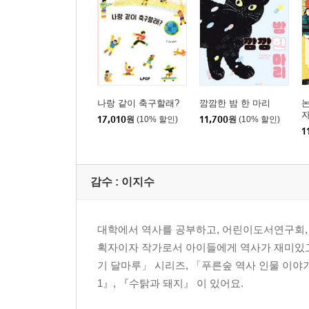
나랑 같이 축구할래?
깜깜한 밤 한 마리
논
17,010
원
(10% 할인)
11,700
원
(10% 할인)
1
감수 :
이지수
대학에서 역사를 공부하고, 어린이도서연구회,
획자이자 작가로서 아이들에게 역사가 재미있고도
기 달마루」 시리즈, 「푸른숲 역사 인물 이야기
1』, 『수탉과 돼지』 이 있어요.