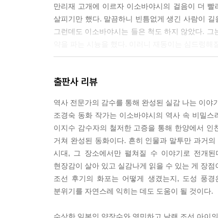
만리재 고개에 이르자 이소바야시의 걸음이 더 빨
살피기만 했다. 말끔하니 빈틈없게 생긴 사람이 길을
그런데도 이소바야시는 들은 척도 하지 않았다. 그
약을 파는 시늉을 했다. 이러니 재동이는 심드렁해질
--- p.95
출판사 리뷰
“너희 조선인이 능력이 뒤처지는 것은 아니다. 내가
하지만 거기서 끝이었다. 그 지도를 만든 자가 대접
역사 전문가의 감수를 통해 완성된 실감 나는 이야
에다 새롭고 좋은 것을 받아들이지 않고 안으로만 숨
조경숙 동화 작가는 이소바야시의 역사 속 비밀스러
느냐?”
이지수 감수자의 철저한 고증을 통해 한양에서 인
거쳐 완성된 동화이다. 흔히 인물과 말투만 과거의
시대, 그 장소에서만 펼쳐질 수 이야기로 전개된
재동이는 비스듬하게 팔짱을 끼고 잠든 이소바야시를
현장감이 살아 있고 실감나게 읽을 수 있는 게 장점
자리를 살펴 주는 척하며 그의 몸을 이리저리 뒤져
조선 후기의 화포는 어떻게 생겼는지, 도성 풍
이소바야시는 꽁꽁 언 것처럼 꼼짝도 하지 않았다.
분위기를 자연스레 익히는 데도 도움이 될 것이다.
--- p.148
수상한 일본인 약장수와 영민하고 날랜 조선 아이의