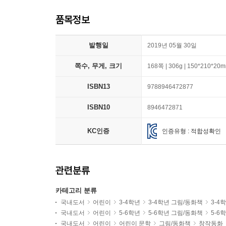
품목정보
발행일
2019년 05월 30일
쪽수, 무게, 크기
168쪽 | 306g | 150*210*20
ISBN13
9788946472877
ISBN10
8946472871
KC인증
인증유형 : 적합성확인
관련분류
카테고리 분류
국내도서
어린이
3-4학년
3-4학년 그림/동화책
3-4
국내도서
어린이
5-6학년
5-6학년 그림/동화책
5-6
국내도서
어린이
어린이 문학
그림/동화책
창작동화