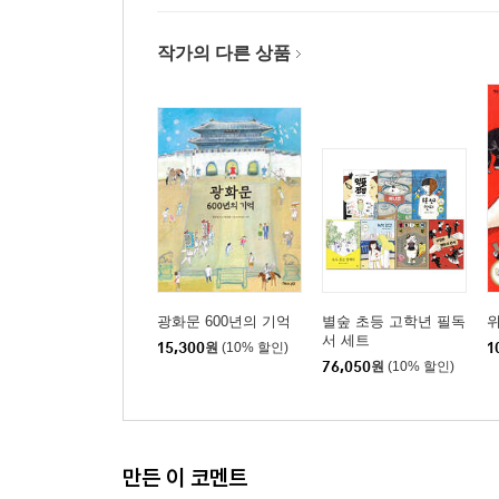
작가의 다른 상품
광화문 600년의 기억
별숲 초등 고학년 필독
서 세트
15,300
원
(10% 할인)
1
76,050
원
(10% 할인)
만든 이 코멘트