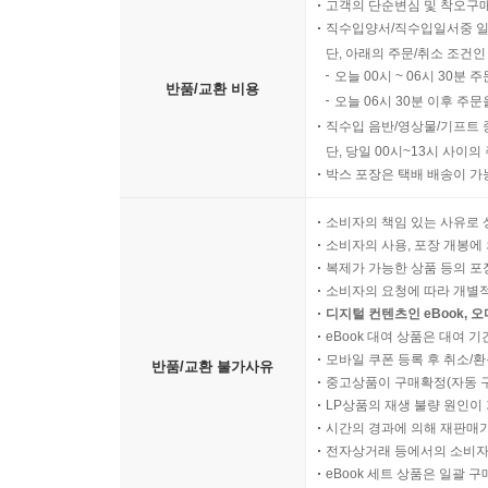
고객의 단순변심 및 착오구
직수입양서/직수입일서중 일
단, 아래의 주문/취소 조건인
오늘 00시 ~ 06시 30분 
반품/교환 비용
오늘 06시 30분 이후 주문
직수입 음반/영상물/기프트 
단, 당일 00시~13시 사이
박스 포장은 택배 배송이 가
소비자의 책임 있는 사유로 
소비자의 사용, 포장 개봉에 
복제가 가능한 상품 등의 포장을 
소비자의 요청에 따라 개별
디지털 컨텐츠인 eBook, 
eBook 대여 상품은 대여 기
모바일 쿠폰 등록 후 취소/환
반품/교환 불가사유
중고상품이 구매확정(자동 
LP상품의 재생 불량 원인이 기
시간의 경과에 의해 재판매가
전자상거래 등에서의 소비자
eBook 세트 상품은 일괄 