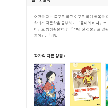
어렸을 때는 축구도 하고 야구도 하며 골목을 휘젓
학에서 국문학을 공부하고 「돌이와 바다」로 월
이』로 방정환문학상, 「73년 전 선물」로 열
홍이』, 『비밀 ...
작가의 다른 상품