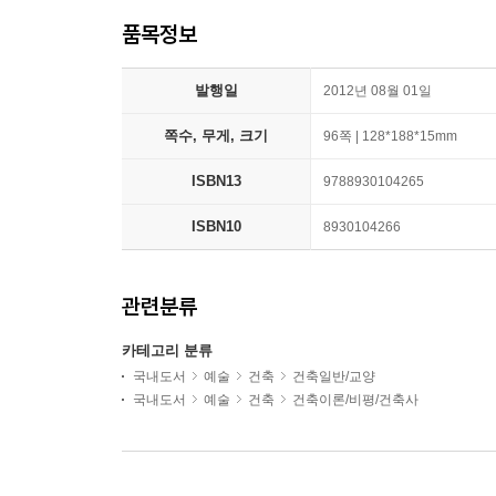
품목정보
발행일
2012년 08월 01일
쪽수, 무게, 크기
96쪽 | 128*188*15mm
ISBN13
9788930104265
ISBN10
8930104266
관련분류
카테고리 분류
국내도서
예술
건축
건축일반/교양
국내도서
예술
건축
건축이론/비평/건축사