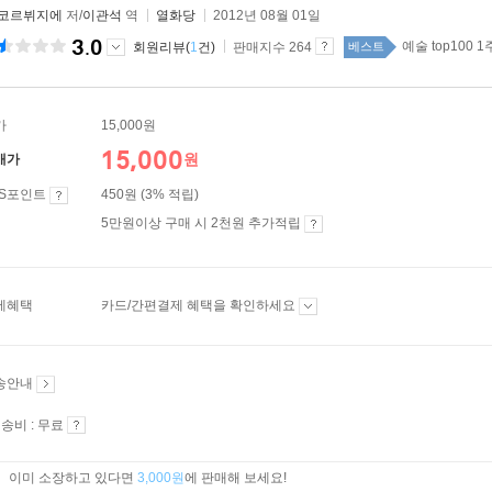
 코르뷔지에
저/
이관석
역
열화당
2012년 08월 01일
3.0
예술 top100 1
회원리뷰(
1
건)
판매지수 264
베스트
가
15,000원
15,000
원
매가
ES포인트
450원 (3% 적립)
5만원이상 구매 시 2천원 추가적립
제혜택
카드/간편결제 혜택을 확인하세요
송안내
송비 : 무료
이미 소장하고 있다면
3,000원
에 판매해 보세요!