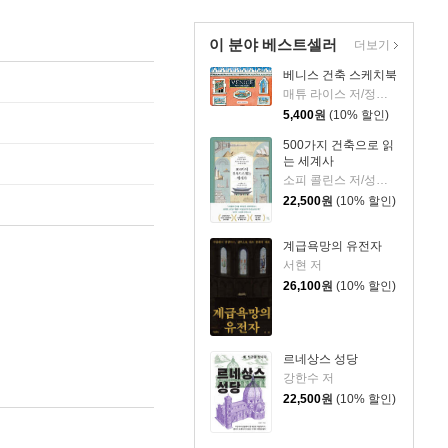
이 분야 베스트셀러
더보기
베니스 건축 스케치북
매튜 라이스 저/정상희 역
5,400
원
(10% 할인)
500가지 건축으로 읽
는 세계사
소피 콜린스 저/성소희 역
22,500
원
(10% 할인)
계급욕망의 유전자
서현 저
26,100
원
(10% 할인)
르네상스 성당
강한수 저
22,500
원
(10% 할인)