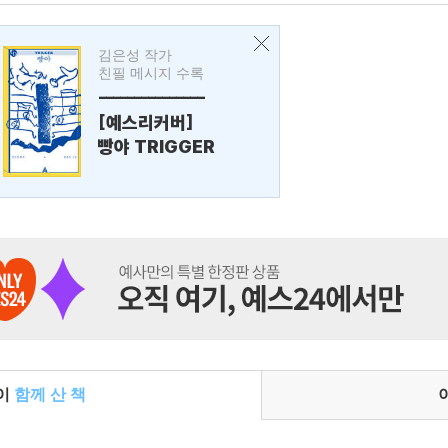
김은성 작가
친필 메시지 수록
---------------
[예스리커버]
빵야 TRIGGER
들이
함께 산 책