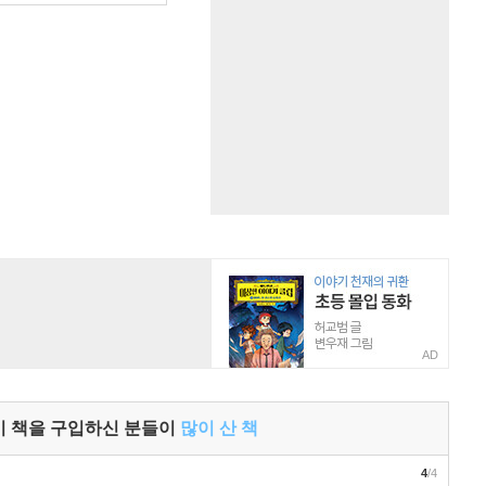
AD
이 책을 구입하신 분들이
많이 산 책
4
/4