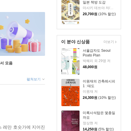
일본 책방 도감
마사키 데쓰야 저/백운숙 역
20,700
원
(10% 할인)
이 분야 신상품
더보기
서울감자도 Seoul
Poato Plan
박혜리 외 29명 저
도서 모음
48,000
원
펼쳐보기
이원재의 건축레시피
1 : 태도
이원재 저
24,300
원
(10% 할인)
미륵사석탑은 몇층일
까요
정상현 저
위스 레만 호숫가에 지어진
14,250
원
(5% 할인)