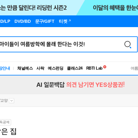
D/LP
DVD/BD
문구
/GIFT
티켓
독서유형검사
RBTI Lab
장안내
채널예스
사락
예스펀딩
클래스24
독서유형검사
여
AI 일문백답
의견 남기면 YES상품권!
/교양
득공제
은 집