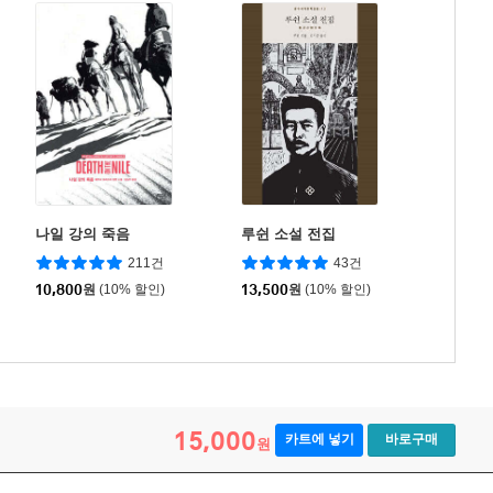
나일 강의 죽음
루쉰 소설 전집
211건
43건
10,800
원
(10% 할인)
13,500
원
(10% 할인)
15,000
카트에 넣기
바로구매
원