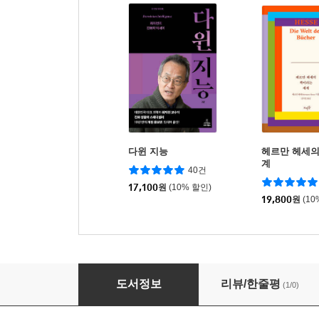
다윈 지능
헤르만 헤세의
계
40건
17,100
원
(10% 할인)
19,800
원
(10
작은 집
도서정보
리뷰/한줄평
(1/0)