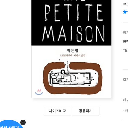
르
정
판
Y
결
배
배
사이즈비교
공유하기