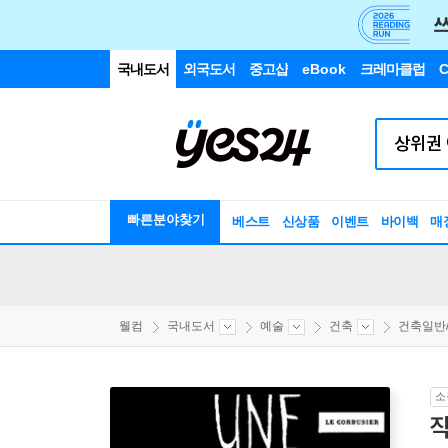
국내도서
외국도서
중고샵
eBook
크레마클럽
C
빠른분야찾기
베스트
신상품
이벤트
바이백
매
웰컴
국내도서
예술
건축
건축일반
소
작