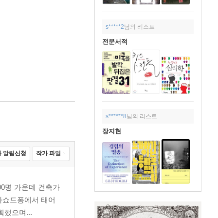
s*****2
님의 리스트
전문서적
s******8
님의 리스트
장지현
 알림신청
작가 파일
00명 가운데 건축가
도시 라쇼드퐁에서 태어
획했으며...