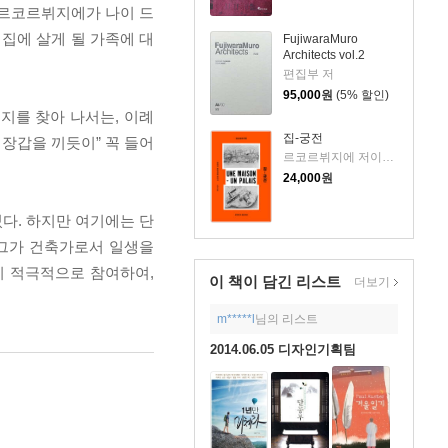
원래는 르코르뷔지에가 나이 드
 집에 살게 될 가족에 대
FujiwaraMuro
Architects vol.2
편집부 저
95,000
원
(5% 할인)
지를 찾아 나서는, 이례
집-궁전
 장갑을 끼듯이” 꼭 들어
르코르뷔지에 저이관석 역
24,000
원
다. 하지만 여기에는 단
 그가 건축가로서 일생을
지 적극적으로 참여하여,
이 책이 담긴
리스트
더보기
m*****l
님의 리스트
2014.06.05 디자인기획팀