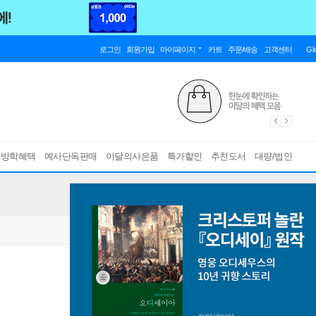
로그인
회원가입
마이페이지
카트
주문/배송
고객센터
Gl
름방학혜택
예사단독판매
이달의사은품
특가할인
추천도서
대량/법인