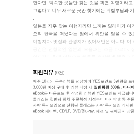
한다면, 익숙한 곳들만 찾는 것을 과연 여행이라고 
아사코 씨와 주인장은 ‘21세기 미술관’에서 요시토
그렇다고 너무 새로운 곳만 찾기에는 위험부담과 
은 지역이어서 어딜 가든 그런 느낌입니다. 처음 가는
.
계지만 그래서인지 이 좁은 동네를 각자 분명히 
일본을 자주 찾는 여행자라면 느끼는 딜레마가 여기에
가 느껴졌어요. 건너 건너 모두 알 정도로 작은 곳
오직 한국을 떠났다는 점에서 위안을 얻을 수 있
계완 또 다르지만 자신의 가게에서는 그 누구보다 
여행지다. 맛집과 관광지가 있어서만은 아니다. 이
--- p.77
공간은 전형적인 일본의 모습과는 조금 다르다. 
안도감과 함께 여행으로 하루를 충실하게 채우고 
가나자와의 매력이다. 누구나 가본 일본이지만, 아
‘타와라’를 어떻게 소개하면 좋을지 망설여집니다. 
회원리뷰
가나자와를 올려보자. 후회하지 않는 선택이 될 것이
(0건)
그리고 아예 여행의 목적인 식당도 있겠죠. 저는 
매주 10건의 우수리뷰를 선정하여 YES포인트 3만원을 드
니다. 그럴 수만 있다면 비행기를 타고 타와라에서 
3,000원 이상 구매 후 리뷰 작성 시
일반회원 300원, 마니아
--- p.127
eBook은 다운로드 후 작성한 리뷰만 YES포인트 지급됩니
클래스는 첫번째 회차 주문확정 시점부터 마지막 회차 주문
사락 독서모임으로 진행된 클래스는 사락 독서모임 게시판
가나자와점이 생긴 계기는 어떤 책 한 권 때문입니다
eBook 페이백, CD/LP, DVD/Blu-ray, 패션 및 판매금
새로 만든 곳이 본래의 호호호자입니다. 그가 쓴
분점을 내도 괜찮다는 말을 썼다고 합니다. 책이
말이죠. 누군가 마음만 먹으면 호호호자 전주점 혹