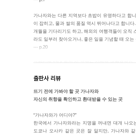
가나자와는 다른 지역보다 초밥이 유명하다고 합니
이 잡히고, 물과 쌀의 품질 역시 뛰어나다고 합니다
개월을 기다리기도 하고, 해외의 여행객들이 오직
라도 일부러 찾아오거나, 좋은 일을 기념할 때 오는
--- p.20
그렇다면 13년 동안 이 가게는 어떻게 변했을까요
했습니다. 지금 판매하는 옷과 제품을 13년 전 처
출판사 리뷰
별로 없는 데다가 전통적인 공예품 위주의 가게가 많
--- p.44
뜨기 전에 가봐야 할 곳 가나자와
자신의 취향을 확인하고 환대받을 수 있는 곳
유리 공예 작가 츠지 카즈미 씨가 운영하는 이곳은 1
르면 1층의 절반 정도인 공간이 나타납니다. 2층 
“가나자와가 어디야?”
구경하는 기분이 됩니다.
한국에서 가나자와라는 지명을 꺼내면 대개 나오는
--- p.69
도쿄나 오사카 같은 곳은 잘 알지만, 가나자와 