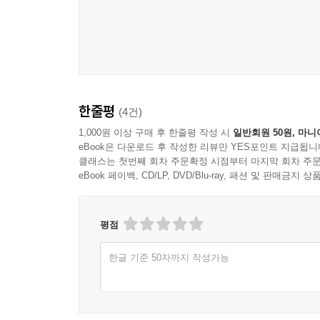
--- p.167
가나자와 미술대학 출신 주인장이 6년 전 시작해 혼
어가야 하는데, 그때부터 이미 신경을 깨워 조심히 
가 연약해서 손님 역시 최선을 다해 힘을 빼야 하는
느낌이랄까요. 두어 명이 함께 온 손님도 속삭여 
한줄평
(4건)
--- p.185
1,000원 이상 구매 후 한줄평 작성 시
일반회원 50원, 마니
eBook은 다운로드 후 작성한 리뷰만 YES포인트 지급됩니
주인장이 멋진 유니폼을 입은 것도 아니고, 대단한
클래스는 첫번째 회차 주문확정 시점부터 마지막 회차 주문
알았어요. 사진으로는 절대 가늠할 수 없는, 대체 
eBook 페이백, CD/LP, DVD/Blu-ray, 패션 및 판매금
은 칵테일도 가능한가요?”라고 물었더니 물론이라고
지 좋다고 했습니다.
평점
--- p.243
한글 기준 50자까지 작성가능
수십 년에 걸쳐 똑같은 작품을 만드는 사람을 볼 때
라고 생각합니다. 그 힘을 유지하기 위해 동일한 물
연마 기계 전원을 켜자 공방 전체가 흔들릴 정도로 