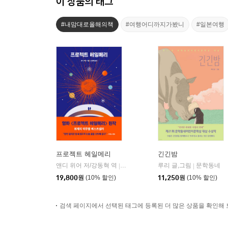
이 상품의 태그
#내맘대로올해의책
#여행어디까지가봤니
#일본여행
프로젝트 헤일메리
긴긴밤
앤디 위어 저/강동혁 역
알에이치코리아(RHK)
루리 글,그림
문학동네
|
|
19,800
원
(10% 할인)
11,250
원
(10% 할인)
검색 페이지에서 선택된 태그에 등록된 더 많은 상품을 확인해 