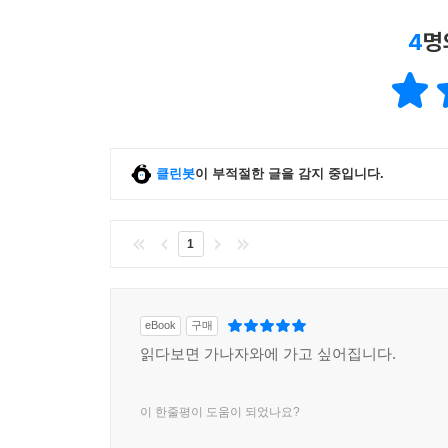
어져 자그마한 연마봉을 돌립니다. 5대째 이어나가는
나를 만드는 셈입니다.
4
명
--- p.315~316
클린봇
이 부적절한 글을 감지 중입니다.
1
eBook
구매
읽다보면 가나자와에 가고 싶어집니다.
이 한줄평이 도움이 되었나요?