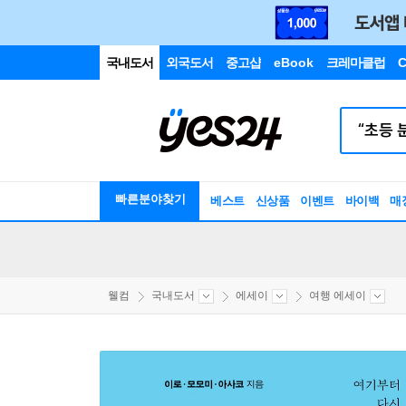
국내도서
외국도서
중고샵
eBook
크레마클럽
C
빠른분야찾기
베스트
신상품
이벤트
바이백
매
웰컴
국내도서
에세이
여행 에세이