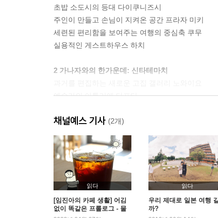
초밥 소도시의 등대 다이쿠니즈시
주인이 만들고 손님이 지켜온 공간 프라자 미키
세련된 편리함을 보여주는 여행의 중심축 쿠무
실용적인 게스트하우스 하치
2 가나자와의 한가운데: 신타테마치
과거를 편집하는 새로운 고집 갤러리 노와이요
예술가의 아틀리에 타프타
종이로 만든 기둥 오요요쇼린 신타테마치점
채널예스 기사
겹겹의 사물 벤리스 앤 잡
(2개)
제품과 예술 사이 카피레프트
취향 좋은 어른의 다락방 팩토리 줌머/숍
모든 걸 멈추고 커피만 마십시다 원원오따
신타테마치의 종점 팔러코후쿠
읽다
읽다
3 가나자와의 인상
[임진아의 카페 생활] 어김
우리 제대로 일본 여행 
없이 똑같은 프롤로그 - 물
까?
한계를 지우는 압도적인 장식 키쿠와 사유
루