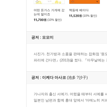
어떤 돈가스 가게에 갔
책등에 베이다
는데 말이죠
11,520
원
(10% 할인)
11,700
원
(10% 할인)
공저 :
모모미
사진가. 천가방과 소품을 판매하는 잡화점 ‘원
파리에 간다면』(2013)을 썼다. 『아무날에
공저 :
이케다 아사코
(池多 ?沙子)
가나자와 출신 서예가. 어렸을 때부터 서예를
일본인 남편과 함께 홍대 앞에서 ‘아메노히 커피