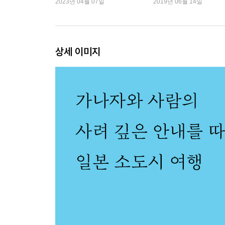
2023년 04월 07일
2019년 06월 14일
오래 팔리는 물건을 팝니다 니구라무
쌀 농사꾼과 그의 빈티지 가구점 스크로 룸 액세서
다국적 잡화점 글로이니
가나자와 주민에게 확인받은 공간 히라미판
상세 이미지
누군가의 책이 잠깐 지내는 곳 오요요쇼린 세세라
한 곳만을 위해 가나자와에 다시 간다면 타와라
소바를 둘러싼 다채로운 사치 교우미 카이
활기로 사람들을 지탱하는 주점 아카기
경치를 빌려 잠깐 쉽니다 루구
4 여행 밖 여행
종합적인 라멘 한 그릇 자가제면 노보루
가치에 동의한다면 누구든 이어갈 수 있습니다 호
대단한 튀김 정식을 아무렇지 않게 먹어 봅시다 후
어디에 숨을까요? 카우리커피
여행 속에서 여행하기 아사노가와 온천 유라쿠
밤의 강, 아침의 강 사라라소