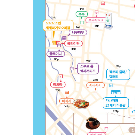
7 창작과 생활과 요리
창작과 생활과 요리 니와토코
함박눈, 빵, 커피 가나자와코마치
3+3+3+1= 콜라본
모두가 주인공 이나사
작은 물건이 삶을 바꿀 때 이와모토키요시상점