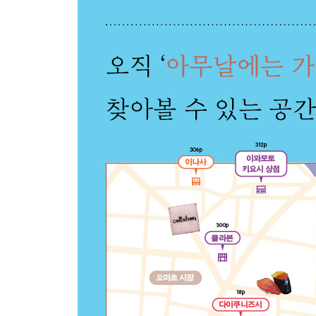
5 가나자와의 예술
산책길이자 미술의 입구 나카무라 기념 미술관
공간이 곧 사색이 되는 경험 스즈키 다이세쓰관
정원 밖을 보는 정원 겐로쿠엔
둥그렇게 헤매길 권합니다 가나자와 21세기 미술관
지금 공예가 움직이는 법 팩토리 줌머/갤러리
환대를 요리하는 레스토랑 비스트로 유이가
나를 닮은 칵테일을 마실 수 있는 곳 시라사기
6 완벽한 골목과 하루
20인 한정 도시락과 공원 니기니기
좋은 물로 쌓아온 400년 후쿠미츠야
촘촘한 브랜드가 지역을 맞이하는 법 미나 페르호
작은 책방의 즐거움 이시비키 퍼블릭
아지트에서 먹는 고마운 카레 조-하우스
80년 오뎅 와카바