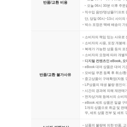
반품/교환 비용
오늘 06시 30분 이후 주문
직수입 음반/영상물/기프트 
단, 당일 00시~13시 사이
박스 포장은 택배 배송이 가
소비자의 책임 있는 사유로 
소비자의 사용, 포장 개봉에 
복제가 가능한 상품 등의 포장을 
소비자의 요청에 따라 개별
디지털 컨텐츠인 eBook, 
eBook 대여 상품은 대여 기
모바일 쿠폰 등록 후 취소/환
반품/교환 불가사유
중고상품이 구매확정(자동 
LP상품의 재생 불량 원인이 기
시간의 경과에 의해 재판매가
전자상거래 등에서의 소비자
eBook 세트 상품은 일괄 
1개의 상품으로 취급 및 판매
우, 세트 상품 전부 및 세트
상품의 불량에 의한 반품, 교