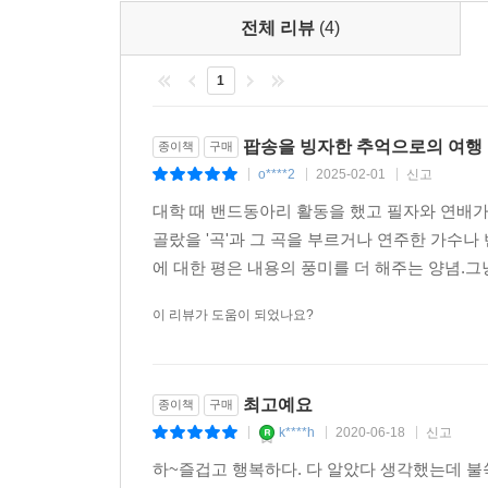
전체 리뷰
(4)
그는 팝의 소믈리에 같다. 잘 숙성된 팝송을 감
1
추억에 취하게 된다.
서영은
팝송을 빙자한 추억으로의 여행
종이책
구매
이 책은 나의 어린 시절 감성을 다시 깨어나게 
o****2
2025-02-01
신고
|
|
|
점심시간이 되면 매점 앞 공중전화로 달려가 오빠가 
대학 때 밴드동아리 활동을 했고 필자와 연배가 얼
듣는 것이 더 행복했던 추억의 팝 음악들.
골랐을 '곡'과 그 곡을 부르거나 연주한 가수
강수지
에 대한 평은 내용의 풍미를 더 해주는 양념.그냥
이 리뷰가 도움이 되었나요?
최고예요
종이책
구매
k****h
2020-06-18
신고
|
|
|
하~즐겁고 행복하다. 다 알았다 생각했는데 