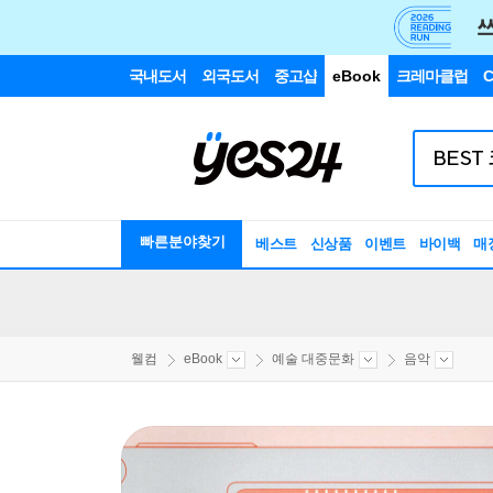
국내도서
외국도서
중고샵
eBook
크레마클럽
C
빠른분야찾기
베스트
신상품
이벤트
바이백
매
웰컴
eBook
예술 대중문화
음악