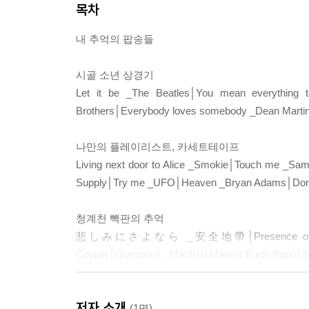
목차
내 추억의 팝송들
시골 소년 상경기
Let it be _The Beatles│You mean everything 
Brothers│Everybody loves somebody _Dean Marti
나만의 플레이리스트, 카세트테이프
Living next door to Alice _Smokie│Touch me _Sa
Supply│Try me _UFO│Heaven _Bryan Adams│Don’t thin
청계천 빽판의 추억
悲しみにさよなら _安全地帶│Presence of the Lord _
Cooper│Questions _Manfred Mann’s Earth Band│So
라디오 천국
저자 소개
First of May _Bee Gees│Moments in love _Art of 
(1명)