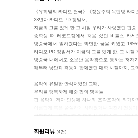
《유희열의 라디오 천국》《장윤주의 옥탑방 라디
계절을 부르는 노래
23년차 라디오 PD 정일서,
Happy together _Free Design│Both sides now _Judy
지금의 그를 있게 한 그 시절 우리가 사랑했던 팝송
you _Elvis Presley│I’m in love with you _Steve Fo
중학생 때 레코드점에서 처음 샀던 비틀스 카세
Band
방송국에서 일하겠다는 막연한 꿈을 키웠고 1995년
라디오 PD 정일서가 지금의 그를 있게 한, 그 시
팝계의 이런 얘기 저런 얘기
방송국 내에서도 소문난 음악광으로 통하는 저자가
For the peace of all mankind _Albert Hammond│Bor
때부터 낭만과 격동이 함께했던 대학 시절까지, 그의
me softly with his song _Roberta Flack│Knife _Roc
음악이 유일한 안식처였던 그때,
내가 뽑은 순전히 개인적인 명반 50선
우리를 행복하게 해준 팝의 명곡들
팝 음악이 저자 인생에 하나의 조각조각이 되기까
아름답게 혹은 쓸쓸하게 사라졌거나 여전히 전성기를
공연장이나 뮤직비디오 촬영 시 에피소드, 노래나 
음악을 떠올리고 그 음악이 깃들던 주변의 시간과
회원리뷰
오래된 LP 바의 주인장처럼 신청곡을 적은 메모지
(4건)