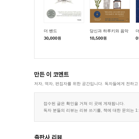
Experience│When I first kissed you _Extreme│Par
사랑이 아프던 날들
I’d rather leave while I’m in love _Rita Coolid
더 밴드
당신과 하루키와 음악
더
Almond│I’m not in love _10cc│After the love has 
30,000
원
10,500
원
0
음악은 나의 힘
Music _John Miles│He ain’t heavy, he’s my brother
Pretenders│Andante andante _ABBA│Ol’55 _Tom W
만든 이 코멘트
저자, 역자, 편집자를 위한 공간입니다. 독자들에게 전하고
부천의 추억 #1 메탈 번데기 리어카
Goodbye to romance _Ozzy Osbourne│You give l
_Europe│Sweet child o’ mine _Guns N’ Roses│One 
접수된 글은 확인을 거쳐 이 곳에 게재됩니다.
독자 분들의 리뷰는 리뷰 쓰기를, 책에 대한 문의는 1:
부천의 추억 #2 음악다방 수목
A whiter shade of pale _Procol Harum│The weight
give me a reason) _Glenn Medeiros, Elsa│What l
출판사 리뷰