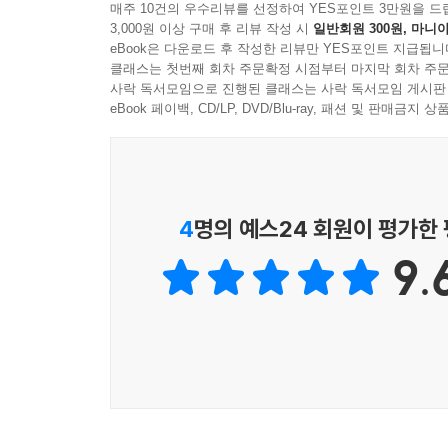
행복하게 해준 팝의 명곡들은 지금까지도 우리를 미
매주 10건의 우수리뷰를 선정하여 YES포인트 3만원을 드
3,000원 이상 구매 후 리뷰 작성 시
일반회원 300원, 마니아
eBook은 다운로드 후 작성한 리뷰만 YES포인트 지급됩니
음악 감상을 위한 QR 코드 수록
클래스는 첫번째 회차 주문확정 시점부터 마지막 회차 주문
저자가 꼽은 명반 50선 소개
사락 독서모임으로 진행된 클래스는 사락 독서모임 게시판
저자의 친절한 설명과 더불어 지나온 날들의 향수를
eBook 페이백, CD/LP, DVD/Blu-ray, 패션 및 판매금
한 에피소드가 끝나면 노래를 바로 들어볼 수 있도
이유로 재생 불가할 수 있음을 밝혀둔다. 유튜브가 아
부록으로 1950년대부터 1990년대까지 정일서 피
있지만 누가 들어도 명반임을 부정할 수 없는 필청 
4
명의 예스24 회원이 평가한
9.
■ 추천사
중학교 때부터 팝을 듣고 따라 불러 온 나 같은
이름만으로도 떠오르는 페이보리트 송들, 그레이트
KBS 라디오에서 《이소라의 메모리즈》를 함께했
생방송이 많고 잔일이 끝없어서 좋아서 하는 일이
이런 책까지 쓰다니 이런. 게으른 나는 어서 일어나
이소라