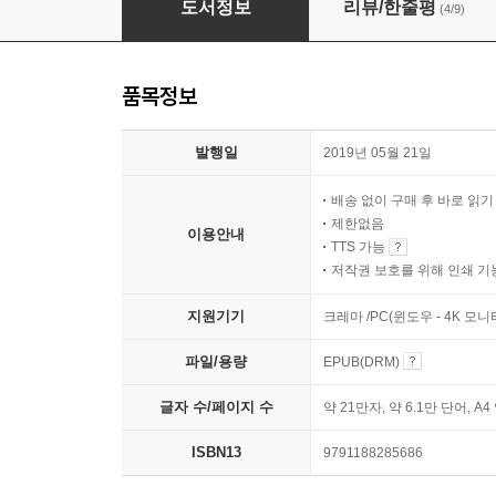
도서정보
리뷰/한줄평
(4/9)
품목정보
발행일
2019년 05월 21일
배송 없이 구매 후 바로 읽
제한없음
이용안내
TTS 가능
저작권 보호를 위해 인쇄 기
지원기기
크레마 /PC(윈도우 - 4K 모
파일/용량
EPUB(DRM)
글자 수/페이지 수
약 21만자, 약 6.1만 단어, A4
ISBN13
9791188285686