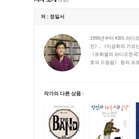
tomorrow _Badfinger│La foret enchantee _Sweet 
저 :
정일서
지독한 성장통, 어둡고 어둡고 어둡던 날들
Epitaph _King Crimson│People are strange _Th
1995년부터 KBS 라
grand’maman _Michel Polnareff│Many rivers to cros
진》, 《이금희의 가요
Demetriadi
《유희열의 라디오천국》
호의 드림팝》 등의 프로그
음악이 기억하는 영화들
Childhood memories _Ennio Morricone│Let’s 
compose _Vladimir Cosma│Old records never die _
작가의 다른 상품
카페에서 흘러나오던 노래
I just died in your arms _Cutting Crew│Rain and 
Lennon│Free bird _Lynyrd Skynyrd│Stuck on you _Li
고독한 기타맨
Your latest trick _Dire Straits│Stairway to 