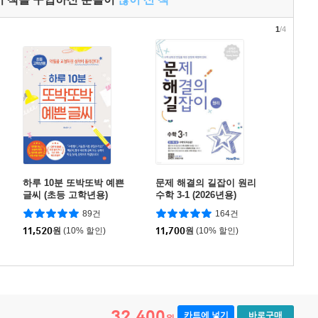
1
/4
하루 10분 또박또박 예쁜
문제 해결의 길잡이 원리
글씨 (초등 고학년용)
수학 3-1 (2026년용)
89건
164건
11,520
원
(10% 할인)
11,700
원
(10% 할인)
32,400
카트에 넣기
바로구매