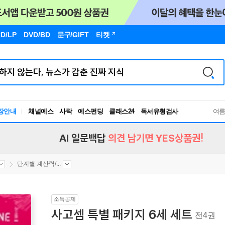
D/LP
DVD/BD
문구
/GIFT
티켓
장안내
채널예스
사락
예스펀딩
클래스24
독서유형검사
여
RBTI Lab
독서유형검사
AI 일문백답
의견 남기면 YES상품권!
단계별 계산력/...
소득공제
사고셈 특별 패키지 6세 세트
전4권