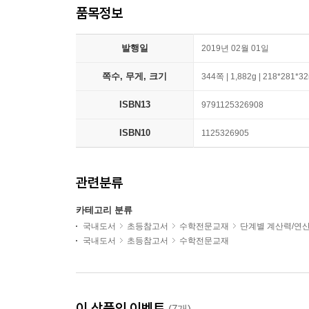
품목정보
발행일
2019년 02월 01일
쪽수, 무게, 크기
344쪽 | 1,882g | 218*281*
ISBN13
9791125326908
ISBN10
1125326905
관련분류
카테고리 분류
국내도서
초등참고서
수학전문교재
단계별 계산력/연
국내도서
초등참고서
수학전문교재
이 상품의 이벤트
(7개)