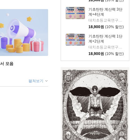
기초탄탄 계산력 3단
계+4단계
대치초등교육연구회 저
18,900
원
(10% 할인)
기초탄탄 계산력 1단
계+2단계
대치초등교육연구회 저
18,900
원
(10% 할인)
도서 모음
펼쳐보기