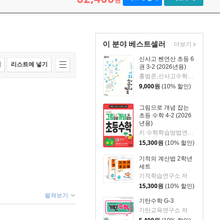
원
이 분야 베스트셀러
더보기
신사고 쎈연산 초등 6
매
리스트에 넣기
권 3-2 (2026년용)
홍범준,신사고수학콘텐츠연구회 공저
9,000
원
(10% 할인)
그림으로 개념 잡는
초등 수학 4-2 (2026
년용)
키 수학학습방법연구소 저
15,300
원
(10% 할인)
기적의 계산법 2학년
세트
기적학습연구소 저
15,300
원
(10% 할인)
펼쳐보기
기탄수학 G-3
기탄교육연구소 저