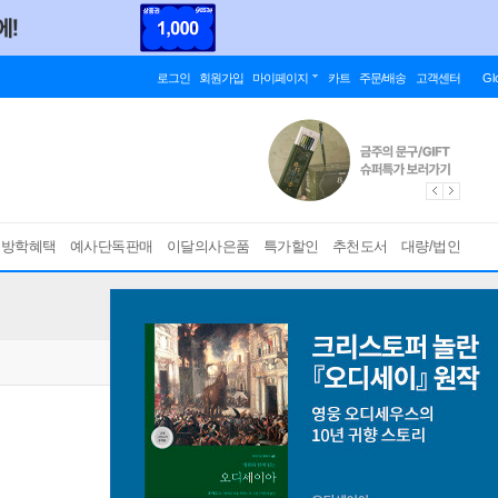
로그인
회원가입
마이페이지
카트
주문/배송
고객센터
Gl
름방학혜택
예사단독판매
이달의사은품
특가할인
추천도서
대량/법인