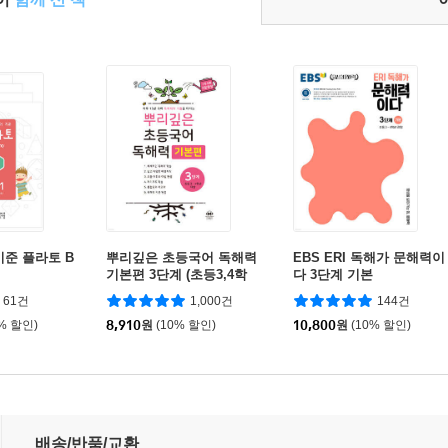
기준 플라토 B
뿌리깊은 초등국어 독해력
EBS ERI 독해가 문해력이
기본편 3단계 (초등3,4학
다 3단계 기본
년)
61건
1,000건
144건
0% 할인)
8,910
원
(10% 할인)
10,800
원
(10% 할인)
배송/반품/교환