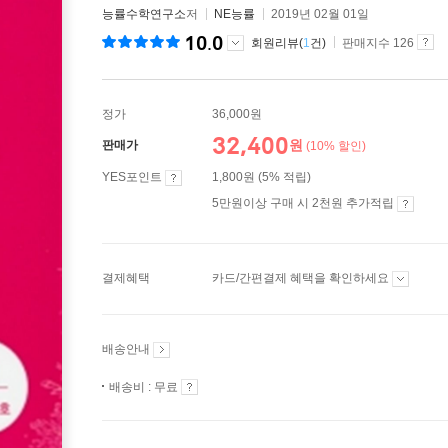
능률수학연구소
저
NE능률
2019년 02월 01일
10.0
회원리뷰(
1
건)
판매지수 126
정가
36,000원
32,400
원
판매가
(10% 할인)
YES포인트
1,800원 (5% 적립)
5만원이상 구매 시 2천원 추가적립
결제혜택
카드/간편결제 혜택을 확인하세요
배송안내
배송비 : 무료