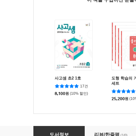
사고셈 초2 1호
도형 학습의 
세트
17건
8,100
원
(10% 할인)
25,200
원
(1
사고셈 특별 패키지 6세 세트
도서정보
리뷰/한줄평
(1/0)