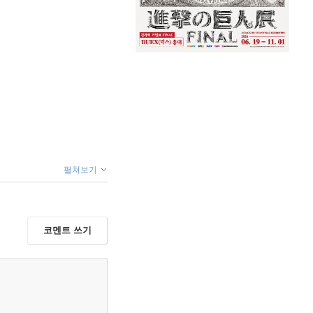
펼쳐보기
코멘트 쓰기