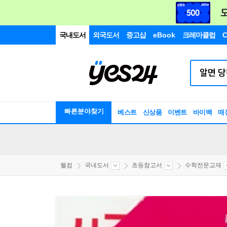
국내도서
외국도서
중고샵
eBook
크레마클럽
C
빠른분야찾기
베스트
신상품
이벤트
바이백
매
웰컴
국내도서
초등참고서
수학전문교재